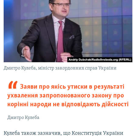
Дмитро Кулеба, міністр закордонних справ України
Заяви про якісь утиски в результаті
ухвалення запропонованого закону про
корінні народи не відповідають дійсності
Дмитро Кулеба
Кулеба також зазначив, що Конституція України