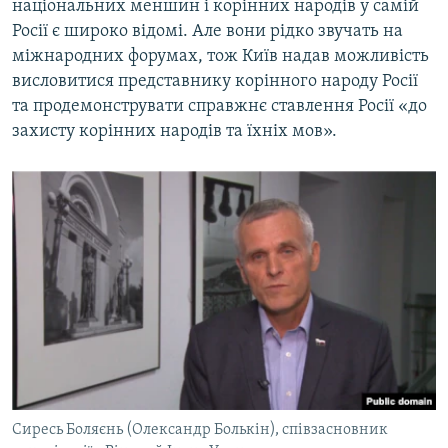
національних меншин і корінних народів у самій
Росії є широко відомі. Але вони рідко звучать на
міжнародних форумах, тож Київ надав можливість
висловитися представнику корінного народу Росії
та продемонструвати справжнє ставлення Росії «до
захисту корінних народів та їхніх мов».
Сиресь Боляєнь (Олександр Болькін), співзасновник