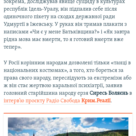
зокрема, досліджував явище суїциду в культурах
республік Ідель-Уралу, він підпалив себе після
одиночного пікету на сходах державної ради
Удмуртії в Іжевську. У руках він тримав плакати з
написами «Чи є у мене Батьківщина?» і «Як завтра
рідна мова має вмерти, то я готовий вмерти вже
тепер».
У Росії корінним народам дозволені тільки «танці в
національних костюмах», а того, хто бореться за
права свого народу, переслідують за екстремізм або
ж він стає жертвою каральної психіатрії, заявив
головний старійшина народу ерзя
Сиресь Боляєнь
в
інтерв’ю проєкту Радіо Свобода
Крим.Реалії
.