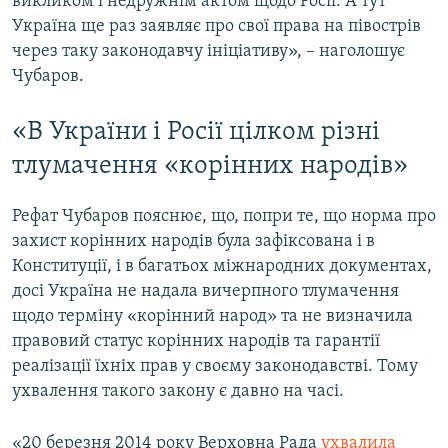
викликом і недружнім актом щодо Росії. А тут
Україна ще раз заявляє про свої права на півострів
через таку законодавчу ініціативу», – наголошує
Чубаров.
«В України і Росії цілком різні
тлумачення «корінних народів»
Рефат Чубаров пояснює, що, попри те, що норма про
захист корінних народів була зафіксована і в
Конституції, і в багатьох міжнародних документах,
досі Україна не надала вичерпного тлумачення
щодо терміну «корінний народ» та не визначила
правовий статус корінних народів та гарантії
реалізації їхніх прав у своєму законодавстві. Тому
ухвалення такого закону є давно на часі.
«20 березня 2014 року Верховна Рада
ухвалила