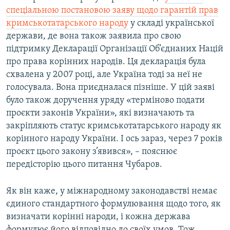
спеціальною постановою заяву щодо гарантій прав
кримськотатарського народу
у складі української
держави, де вона також заявила про свою
підтримку Декларації Організації Об’єднаних Націй
про права корінних народів. Ця декларація була
схвалена у 2007 році, але Україна тоді за неї не
голосувала. Вона приєдналася пізніше. У цій заяві
було також доручення уряду «терміново подати
проєкти законів України», які визначають та
закріпляють статус кримськотатарського народу як
корінного народу України. І ось зараз, через 7 років
проєкт цього закону з’явився», – пояснює
передісторію цього питання Чубаров.
Як він каже, у міжнародному законодавстві немає
єдиного стандартного формулювання щодо того, як
визначати корінні народи, і кожна держава
формулює його відповідно до своїх умов. Тож