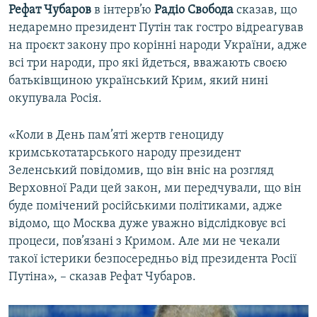
Рефат Чубаров
в інтерв’ю
Радіо Свобода
сказав, що
недаремно президент Путін так гостро відреагував
на проєкт закону про корінні народи України, адже
всі три народи, про які йдеться, вважають своєю
батьківщиною український Крим, який нині
окупувала Росія.
«Коли в День пам’яті жертв геноциду
кримськотатарського народу президент
Зеленський повідомив, що він вніс на розгляд
Верховної Ради цей закон, ми передчували, що він
буде помічений російськими політиками, адже
відомо, що Москва дуже уважно відслідковує всі
процеси, пов’язані з Кримом. Але ми не чекали
такої істерики безпосередньо від президента Росії
Путіна», – сказав Рефат Чубаров.