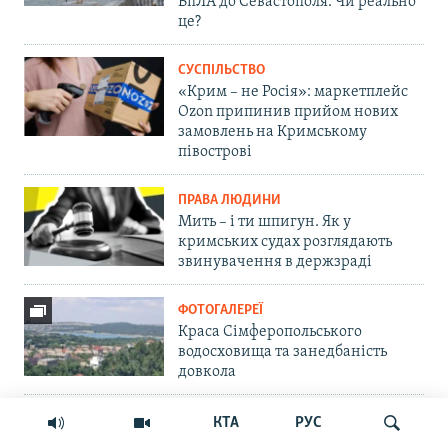
БпЛА до Севастополя. Чи реально
це?
СУСПІЛЬСТВО
«Крим – не Росія»: маркетплейс
Ozon припинив прийом нових
замовлень на Кримському
півострові
ПРАВА ЛЮДИНИ
Мить – і ти шпигун. Як у
кримських судах розглядають
звинувачення в держзраді
ФОТОГАЛЕРЕЇ
Краса Сімферопольського
водосховища та занедбаність
довкола
ВІЙНА ТА КРИМ
КТА
РУС
Сорок днів, сорок ночей. Про