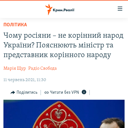
Доступність
посилання
Перейти
ПОЛІТИКА
до
НОВИНИ
Чому росіяни – не корінний народ
основного
ВОДА.КРИМ
матеріалу
України? Пояснюють міністр та
ВІДЕО ТА ФОТО
Перейти
представник корінного народу
до
ПОЛІТИКА
основної
Марія Щур
Радіо Свобода
БЛОГИ
навігації
Перейти
11 червень 2021, 11:30
ПОГЛЯД
до
ІНТЕРВ'Ю
Поділитись
Читати без VPN
пошуку
ВСЕ ЗА ДЕНЬ
СПЕЦПРОЕКТИ
ЯК ОБІЙТИ БЛОКУВАННЯ
ДЕПОРТАЦІЯ