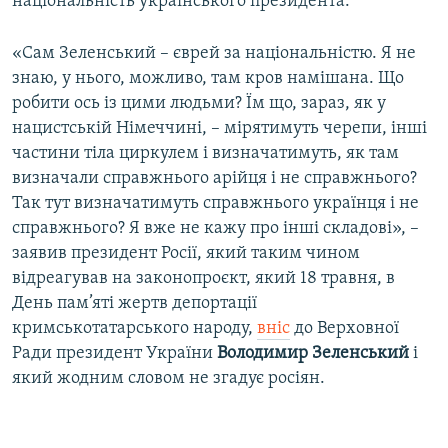
національність українського президента.
«Сам Зеленський – єврей за національністю. Я не
знаю, у нього, можливо, там кров намішана. Що
робити ось із цими людьми? Їм що, зараз, як у
нацистській Німеччині, – мірятимуть черепи, інші
частини тіла циркулем і визначатимуть, як там
визначали справжнього арійця і не справжнього?
Так тут визначатимуть справжнього українця і не
справжнього? Я вже не кажу про інші складові», –
заявив президент Росії, який таким чином
відреагував на законопроєкт, який 18 травня, в
День пам’яті жертв депортації
кримськотатарського народу,
вніс
до Верховної
Ради президент України
Володимир Зеленський
і
який жодним словом не згадує росіян.