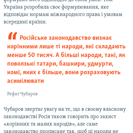
Україна розробила своє формулювання, яке
відповідає нормам міжнародного права і умовам
всередині країни.
Російське законодавство визнає
корінними лише ті народи, які складають
менше 50 тисяч. А більші народи, такі, як
поволзькі татари, башкири, удмурти,
комі, яких є більше, вони розраховують
асимілювати
Рефат Чубаров
Чубаров звертає увагу на те, що в своєму власному
законодавстві Росія також говорить про захист
«корінних та малих народів», але саме
законодавство прописане так, щоб ці народи не