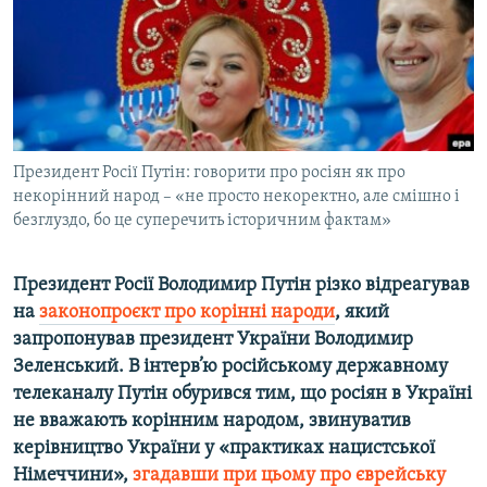
ВІДЕОУРОКИ «ELIFBE»
Русский
СВІДЧЕННЯ ОКУПАЦІЇ
Qırımtatar
УКРАЇНСЬКА ПРОБЛЕМА КРИМУ
ДОЛУЧАЙСЯ!
ІНФОГРАФІКА
Президент Росії Путін: говорити про росіян як про
некорінний народ – «не просто некоректно, але смішно і
безглуздо, бо це суперечить історичним фактам»
Усі сайти RFE/RL
Президент Росії Володимир Путін різко відреагував
на
законопроєкт про корінні народи
,
який
запропонува
в президент України Володимир
Зеленськи
й. В інтерв’ю російському державному
телеканалу Путін обурився тим, що росіян в Україні
не вважають корінним народом, звинуватив
керівництво України у «практиках нацистської
Німеччини»,
згадавши при цьому про єврейську