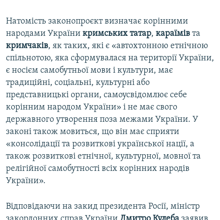
Натомість законопроєкт визначає корінними
народами України
кримських татар
,
караїмів
та
кримчаків
, як таких, які є «автохтонною етнічною
спільнотою, яка сформувалася на території України,
є носієм самобутньої мови і культури, має
традиційні, соціальні, культурні або
представницькі органи, самоусвідомлює себе
корінним народом України» і не має свого
державного утворення поза межами України. У
законі також мовиться, що він має сприяти
«консолідації та розвиткові української нації, а
також розвиткові етнічної, культурної, мовної та
релігійної самобутності всіх корінних народів
України».
Відповідаючи на закид президента Росії, міністр
закордонних справ України
Дмитро Кулеба
заявив,