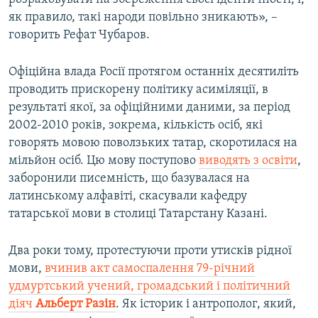
як правило, такі народи повільно зникають», –
говорить Рефат Чубаров.
Офіційна влада Росії протягом останніх десятиліть
проводить прискорену політику асиміляції, в
результаті якої, за офіційними даними, за період
2002-2010 років, зокрема, кількість осіб, які
говорять мовою поволзьких татар, скоротилася на
мільйон осіб. Цю мову поступово
виводять з освіти
,
заборонили писемність, що базувалася на
латинському алфавіті, скасували кафедру
татарської мови в столиці Татарстану Казані.
Два роки тому, протестуючи проти утисків рідної
мови,
вчинив акт самоспалення 79-річний
удмуртський учений, громадський і політичний
діяч
Альберт Разін
. Як історик і антрополог, який,