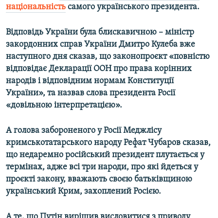
національність
самого українського президента.
Відповідь України була блискавичною – міністр
закордонних справ України Дмитро Кулеба
вже
наступного дня сказав, що законопроєкт «повністю
відповідає Декларації ООН про права корінних
народів і відповідним нормам Конституції
України», та назвав слова президента Росії
«довільною інтерпретацією».
А голова забороненого у Росії Меджлісу
кримськотатарського народу Рефат Чубаров сказав,
що недаремно російський президент плутається у
термінах, адже всі три народи, про які йдеться у
проєкті закону, вважають своєю батьківщиною
український Крим, захоплений Росією.
А те, що Путін вирішив висловитися з приводу