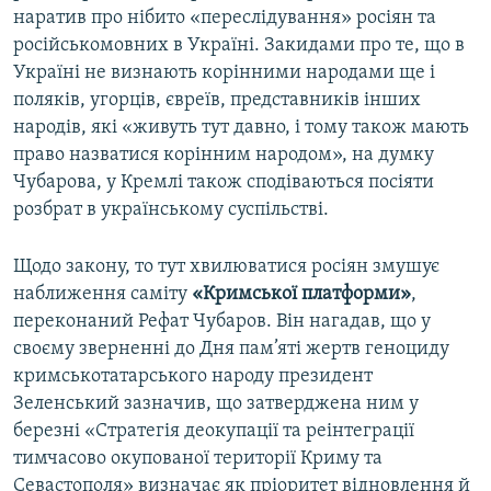
наратив про нібито «переслідування» росіян та
російськомовних в Україні. Закидами про те, що в
Україні не визнають корінними народами ще і
поляків, угорців, євреїв, представників інших
народів, які «живуть тут давно, і тому також мають
право назватися корінним народом», на думку
Чубарова, у Кремлі також сподіваються посіяти
розбрат в українському суспільстві.
Щодо закону, то тут хвилюватися росіян змушує
наближення саміту
«Кримської платформи»
,
переконаний Рефат Чубаров. Він нагадав, що у
своєму зверненні до Дня пам’яті жертв геноциду
кримськотатарського народу президент
Зеленський зазначив, що затверджена ним у
березні «Стратегія деокупації та реінтеграції
тимчасово окупованої території Криму та
Севастополя» визначає як пріоритет відновлення й