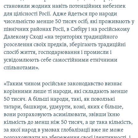
становили жодних навіть потенційних небезпек
для цілісності Росії. Адже йдеться про народи
чисельністю менше 50 тисяч осіб, які проживають у
північних районах Росії, в Сибіру і на російському
Далекому Сході «на територіях традиційного
розселення своїх предків, зберігають традиційні
спосіб життя, господарювання і промисли і
усвідомлюють себе самостійними етнічними
спільнотами».
«Таким чином російське законодавство визнає
корінними лише ті народи, які складають менше
50 тисяч. А більші народи, такі, як поволзькі
татари, башкири, удмурти, комі, яких є більше,
вони розраховують асимілювати, звівши їхню
кількість до менш ніж 50 тисяч, а це така кількість,
за якої народ в умовах глобалізації вже не може
розраховувати на збереження своєї ідентичності, і,