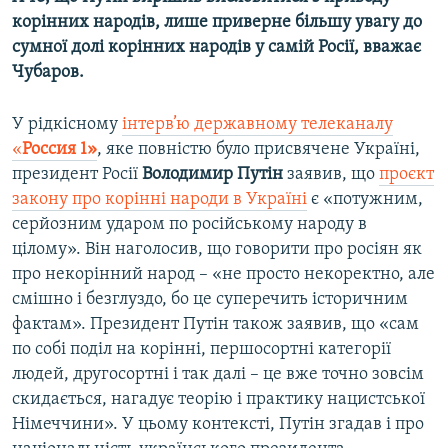
корінних народів, лише приверне більшу увагу до
сумної долі корінних народів у самій Росії, вважає
Чубаров.
У рідкісному
інтерв’ю державному телеканалу
«
Россия 1»
, яке повністю було присвячене Україні,
президент Росії
Володимир Путін
заявив, що
проєкт
закону про корінні народи в Україні
є «потужним,
серйозним ударом по російському народу в
цілому». Він наголосив, що говорити про росіян як
про некорінний народ – «не просто некоректно, але
смішно і безглуздо, бо це суперечить історичним
фактам». Президент Путін також заявив, що «сам
по собі поділ на корінні, першосортні категорії
людей, другосортні і так далі – це вже точно зовсім
скидається, нагадує теорію і практику нацистської
Німеччини». У цьому контексті, Путін згадав і про