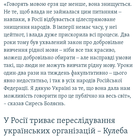
«Говорять мовою ерзя ще менше, вона знищується.
Не те, щоб влада не займалася цим питанням ‒
навпаки, в Росії відбувається цілеспрямоване
знищення народів. В імперії немає часу, у неї
цейтнот, і влада дуже прискорила всі процеси. Два
роки тому був ухвалений закон про добровільне
вивчення рідної мови ‒ ніби все так красиво,
можеш добровільно обирати ‒ але насправді умови
такі, що люди не можуть вивчати рідну мову. Уроки
один-два рази на тиждень факультативно ‒ цього
явно недостатньо, і так в усіх народів Російської
Федерації. Я дякую Україні за те, що вона дала нам
можливість говорити про це публічно на весь світ»,
– сказав Сиресь Боляєнь.
У Росії триває переслідування
українських організацій – Кулеба