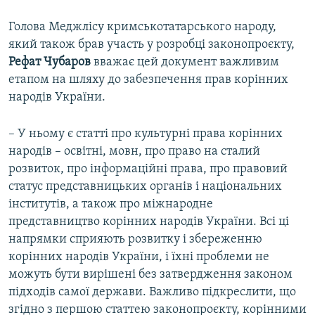
u
i
s
d
Голова Меджлісу кримськотатарського народу,
s
e
який також брав участь у розробці законопроєкту,
l
Рефат Чубаров
вважає цей документ важливим
i
етапом на шляху до забезпечення прав корінних
d
народів України.
e
– У ньому є статті про культурні права корінних
народів – освітні, мовн, про право на сталий
розвиток, про інформаційні права, про правовий
статус представницьких органів і національних
інститутів, а також про міжнародне
представництво корінних народів України. Всі ці
напрямки сприяють розвитку і збереженню
корінних народів України, і їхні проблеми не
можуть бути вирішені без затвердження законом
підходів самої держави. Важливо підкреслити, що
згідно з першою статтею законопроєкту, корінними