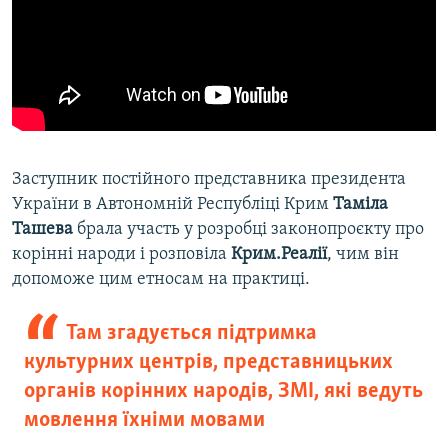
Заступник постійного представника президента
України в Автономній Республіці Крим
Таміла
Ташева
брала участь у розробці законопроєкту про
корінні народи і розповіла
Крим.Реалії
, чим він
допоможе цим етносам на практиці.
Там згадується підтримка
культурних центрів, представницьких
органів корінних народів, ЗМІ, які ведуть
мовлення їхніми мовами