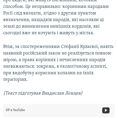
про людей, які живуть племінним, кочовим
способом. Це неправильно: корінними народами
Росії слід визнати, згідно з другим пунктом
визначення, нащадків народів, які населяли ці
землі до виникнення нинішніх кордонів, які
сьогодні вже не кочують і живуть у містах.
Втім, за спостереженнями Стефанії Кулаєвої, навіть
наявний російський закон не реалізується повною
мірою, а права корінних і нечисленних народів
зневажаються: зокрема, в екологічному аспекті,
при видобутку корисних копалин на їхніх
територіях.
(Текст підготував Владислав Ленцев)
КР в YouTube