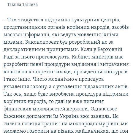
Таміла Ташева
– Там згадується підтримка культурних центрів,
представницьких органів корінних народів, засобів
масової інформації, які ведуть мовлення їхніми
мовами. Законопроєкт був розроблений не за
декларативними принципами. Коли у Верховній
Раді за нього проголосують, Кабінет міністрів має
розробити певні процедури виділення і витрачання
коштів на конкретні заходи, проведення конкурсів
і таке інше. Чисто механічно є процедура
ухвалення закону, а є ухвалення підзаконних актів.
Так ось, якщо буде вироблена процедура підтримки
корінних народів, то далі це вже питання
фінансових можливостей держави. Однак своє
бажання допомогти їм Україна вже заявила. Це
сильна позиція країни і на міжнародному рівні: ми
зможемо говорити на різних майданчиках, що три