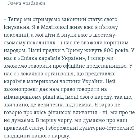
Олена Арабаджи
– Тепер ми отримуємо законний статус свого
існування. Я в Мелітополі живу вже в п'ятому
поколінні, а мої діти й внуки вже в шостому-
сьомому поколіннях – і нас не вважали корінним
народом. Наші предки в Криму живуть 800 років. У
нас є «Спілка караїмів України», і тепер ми
зможемо говорити про офіційне представництво. У
нас є і локальна організація, що представляє
караїмів материкової частини України. Цей
законопроєкт дає нам право говорити на
міжнародному рівні від імені свого народу, так що,
звичайно, це величезна підтримка. Я зараз не
говорю про якісь фінансові вливання – ні, ми про це
не думаємо. В першу чергу, ми думаємо про наш
правовий статус і збереженні культурно-історичної
спадщини нашого народу.