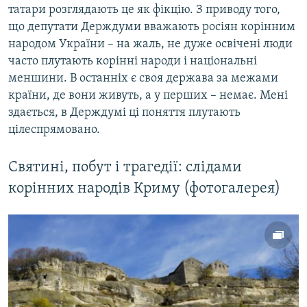
татари розглядають це як фікцію. З приводу того,
що депутати Держдуми вважають росіян корінним
народом України – на жаль, не дуже освічені люди
часто плутають корінні народи і національні
меншини. В останніх є своя держава за межами
країни, де вони живуть, а у перших – немає. Мені
здається, в Держдумі ці поняття плутають
цілеспрямовано.
Святині, побут і трагедії: слідами
корінних народів Криму (фотогалерея)