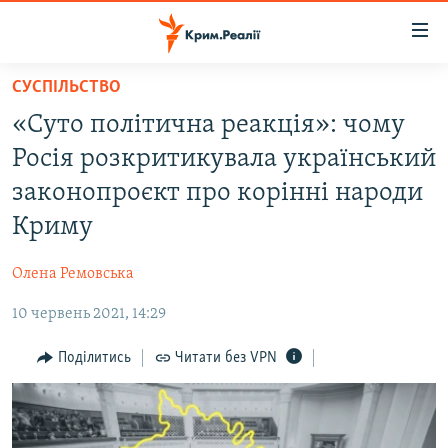
Доступність
посилання
Перейти
СУСПІЛЬСТВО
до
НОВИНИ
«Суто політична реакція»: чому
основного
ВОДА.КРИМ
матеріалу
Росія розкритикувала український
ВІДЕО ТА ФОТО
Перейти
законопроєкт про корінні народи
до
ПОЛІТИКА
Криму
основної
БЛОГИ
навігації
Олена Ремовська
Перейти
ПОГЛЯД
до
10 червень 2021, 14:29
ІНТЕРВ'Ю
пошуку
ВСЕ ЗА ДЕНЬ
Поділитись
Читати без VPN
СПЕЦПРОЕКТИ
ЯК ОБІЙТИ БЛОКУВАННЯ
ДЕПОРТАЦІЯ