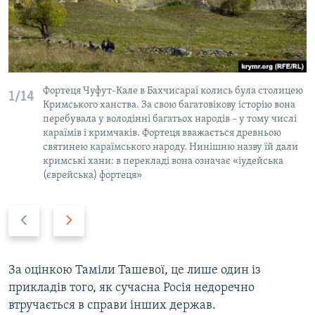
Фортеця Чуфут-Кале в Бахчисараї колись була столицею
1/14
Кримського ханства. За свою багатовікову історію вона
перебувала у володінні багатьох народів – у тому числі
караїмів і кримчаків. Фортеця вважається древньою
святинею караїмського народу. Нинішню назву їй дали
кримські хани: в перекладі вона означає «іудейська
(єврейська) фортеця»
P
N
r
e
e
x
v
t
За оцінкою Таміли Ташевої, це лише один із
i
s
прикладів того, як сучасна Росія недоречно
o
l
втручається в справи інших держав.