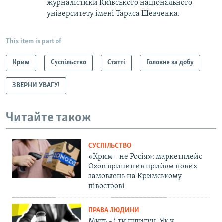
журналістики Київського національного
університету імені Тараса Шевченка.
This item is part of
Крим
Суспільство
Статті
Головне за добу
ЗВЕРНИ УВАГУ!
Читайте також
СУСПІЛЬСТВО
«Крим – не Росія»: маркетплейс
Ozon припинив прийом нових
замовлень на Кримському
півострові
ПРАВА ЛЮДИНИ
Мить – і ти шпигун. Як у