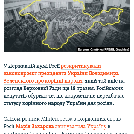
ВІДЕОУРОКИ «ELIFBE»
Русский
СВІДЧЕННЯ ОКУПАЦІЇ
Qırımtatar
УКРАЇНСЬКА ПРОБЛЕМА КРИМУ
ДОЛУЧАЙСЯ!
ІНФОГРАФІКА
Усі сайти RFE/RL
У Державній думі Росії
розкритикували
законопроєкт президента України Володимира
Зеленського про корінні народи
, який той вніс на
розгляд Верховної Ради ще 18 травня. Російських
депутатів обурило те, що документ не передбачає
статусу корінного народу України для росіян.
Слідом речник Міністерства закордонних справ
Росії
Марія Захарова
звинуватила Україну
в