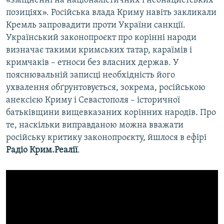
«зміцненні на націоналістичних і неонацистських
позиціях». Російська влада Криму навіть закликали
Кремль запровадити проти України санкції.
Український законопроєкт про корінні народи
визначає такими кримських татар, караїмів і
кримчаків – етноси без власних держав. У
пояснювальній записці необхідність його
ухвалення обґрунтовується, зокрема, російською
анексією Криму і Севастополя – історичної
батьківщини вищевказаних корінних народів. Про
те, наскільки виправданою можна вважати
російську критику законопроєкту, йшлося в ефірі
Радіо Крим.Реалії
.