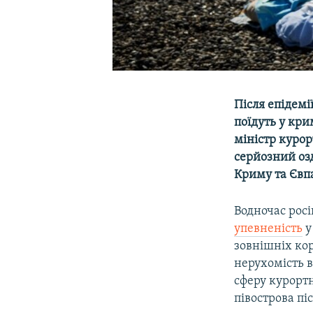
Після епідемі
поїдуть у кри
міністр курор
серйозний озд
Криму та Євпа
Водночас рос
упевненість
у
зовнішніх ко
нерухомість в
сферу курорт
півострова пі