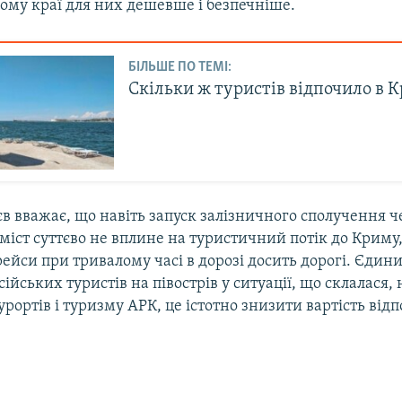
ому краї для них дешевше і безпечніше.
БІЛЬШЕ ПО ТЕМІ:
Скільки ж туристів відпочило в 
в вважає, що навіть запуск залізничного сполучення ч
іст суттєво не вплине на туристичний потік до Криму,
рейси при тривалому часі в дорозі досить дорогі. Єдини
ійських туристів на півострів у ситуації, що склалася,
урортів і туризму АРК, це істотно знизити вартість від