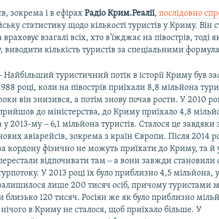
в, зокрема і в ефірах
Радіо Крим.Реалії
,
послідовно спр
йську статистику щодо кількості туристів у Криму. Він 
 враховує взагалі всіх, хто в'їжджає на півострів, тоді 
, виводити кількість туристів за спеціальними формул
‒ Найбільший туристичний потік в історії Криму був з
1988 році, коли на півострів приїхали 8,8 мільйона турис
роки він знизився, а потім знову почав рости. У 2010 ро
прийшов до міністерства, до Криму приїхало 4,8 мільйо
а у 2013-му ‒ 6,1 мільйона туристів. Сталося це завдяки 
нових авіарейсів, зокрема з країн Європи. Після 2014 р
за кордону фізично не можуть приїхати до Криму, та й 
перестали відпочивати там ‒ а вони завжди становили
турпотоку. У 2013 році їх було приблизно 4,5 мільйона, 
залишилося лише 200 тисяч осіб, причому туристами 
и близько 120 тисяч. Росіян же як було приблизно мільйо
нічого в Криму не сталося, щоб приїхало більше. У