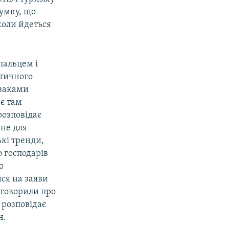
умку, що
коли йдеться
пальцем і
стичного
азаками
є там
розповідає
 не для
ькі тренди,
о господарів
о
ся на заяви
 говорили про
 розповідає
н.