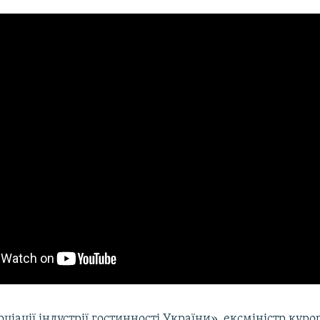
ціації індустрії гостинності України», ексміністр курор