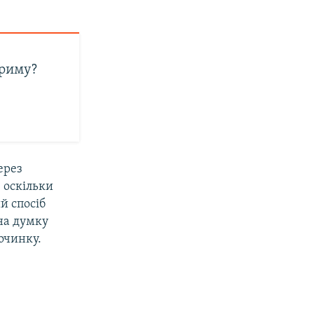
Криму?
ерез
 оскільки
й спосіб
 на думку
починку.