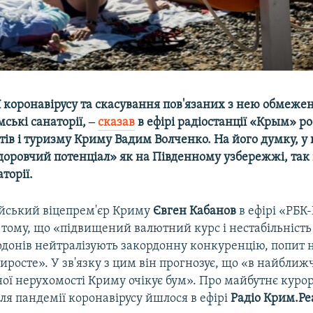
ї коронавірусу та скасування пов'язаних з нею обмеже
мські санаторії, ‒
сказав
в ефірі радіостанції «Крым» р
тів і туризму Криму Вадим Волченко. На його думку, у 
оровчий потенціал» як на Південному узбережжі, так 
торії.
ійський віцепрем'єр Криму
Євген Кабанов
в ефірі «РБ
 тому, що «підвищений валютний курс і нестабільність
рдонів нейтралізують закордонну конкуренцію, попит 
иросте». У зв'язку з цим він прогнозує, що «в найближч
ної нерухомості Криму очікує бум». Про майбутнє куро
сля пандемії коронавірусу йшлося в ефірі
Радіо Крим.Реа