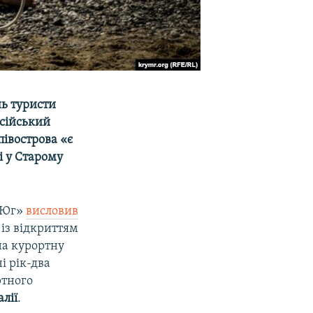
нь туристи
осійський
півострова «є
і у Старому
К-Юг»
висловив
 із відкриттям
на курортну
і рік-два
ртного
лії
.