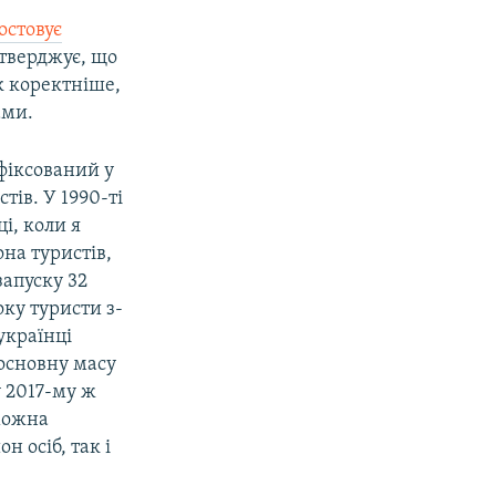
остовує
стверджує, що
як коректніше,
ами.
афіксований у
тів. У 1990-ті
ці, коли я
на туристів,
запуску 32
оку туристи з-
українці
 основну масу
у 2017-му ж
можна
н осіб, так і