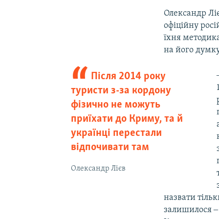
Олександр Ліє
офіційну росі
їхня методика
на його думку
Після 2014 року
туристи з-за кордону
фізично не можуть
приїхати до Криму, та й
українці перестали
відпочивати там
Олександр Лієв
назвати тільк
залишилося ‒ 