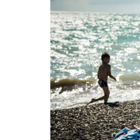
ВІДЕОУРОКИ «ELIFBE»
СВІДЧЕННЯ ОКУПАЦІЇ
УКРАЇНСЬКА ПРОБЛЕМА КРИМУ
ІНФОГРАФІКА