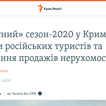
сний» сезон-2020 у Крим
и російських туристів та
ання продажів нерухомос
щенко
, 15:00
ь
Читати без VPN