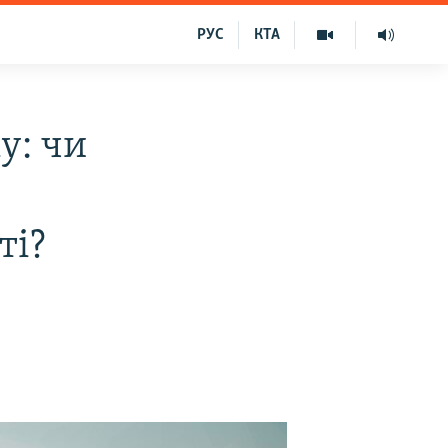
РУС
КТА
у: чи
ті?