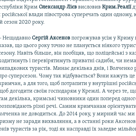
еспубліки Крим
Олександр Лієв
висловив
Крим.Реалії
д
російської влади півострова суперечать один одному, 
 сезон 2020 року.
‒ Нещодавно
Сергій Аксенов
погрожував усім у Криму 
казав, що цього року точно не планується ніякого тури
сезону. Навіть більше, він пообіцяв, що поліцейські з к
ходитимуть і перевірятимуть приватні садиби, чи нема
випадкових туристів. Минає декілька днів, і Волченко 
про суперсезон. Чому так відбувається? Вони кажуть це
кримчан, а для того, щоб потрапити у внутрішні російс
щоб догодити своїм господарям у Кремлі. А через те, щ
там декілька, кримські чиновники один поперед одног
розповідають різні речі. Самим кримчанам орієнтувати
олченка не доводиться. До 2014 року, у мирний час ми
ризму не заради вихваляння, а в останні роки Аксенов
нів туристів за рік, тоді як насправді їх заледве мільйо