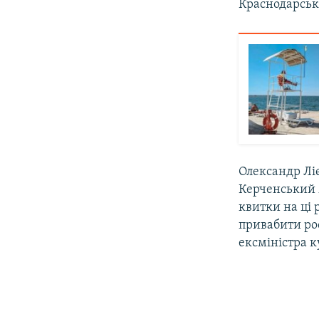
Краснодарськ
Олександр Ліє
Керченський м
квитки на ці 
привабити рос
ексміністра к