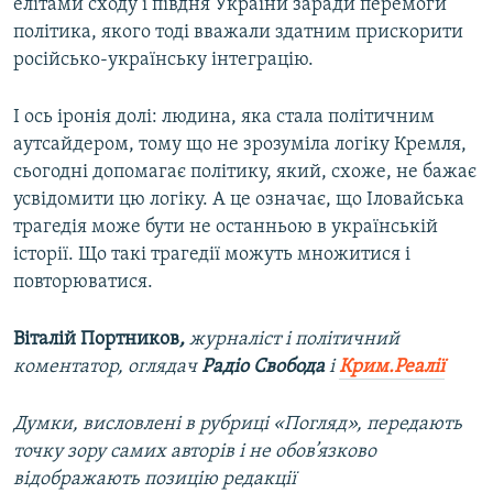
елітами сходу і півдня України заради перемоги
політика, якого тоді вважали здатним прискорити
російсько-українську інтеграцію.
І ось іронія долі: людина, яка стала політичним
аутсайдером, тому що не зрозуміла логіку Кремля,
сьогодні допомагає політику, який, схоже, не бажає
усвідомити цю логіку. А це означає, що Іловайська
трагедія може бути не останньою в українській
історії. Що такі трагедії можуть множитися і
повторюватися.
Віталій Портников
,
журналіст і політичний
коментатор, оглядач
Радіо Свобода
і
Крим.Реалії
Думки, висловлені в рубриці «Погляд», передають
точку зору самих авторів і не обов’язково
відображають позицію редакції