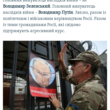
Головний винуватець наслідків війни – не
Володимир Зеленський
. Головний винуватець
наслідків війни –
Володимир Путін
. Звісно, разом із
політичним і військовим керівництвом Росії. Разом
із тими громадянами Росії, які свідомо
підтримують агресивний курс.