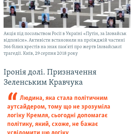
Акція під посольством Росії в Україні «Путін, за Іловайськ
відповіси». Активісти встановили на проїжджій частині
366 білих хрестів на знак пам'яті про жертв Іловайської
трагедії. Київ, 29 серпня 2018 року
Іронія долі. Призначення
Зеленським Кравчука
Людина, яка стала політичним
аутсайдером, тому що не зрозуміла
логіку Кремля, сьогодні допомагає
політику, який, схоже, не бажає
усвідомити цю логіку