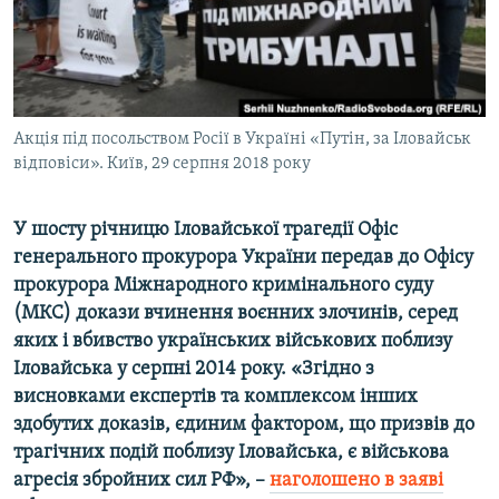
ВІДЕОУРОКИ «ELIFBE»
Русский
СВІДЧЕННЯ ОКУПАЦІЇ
Qırımtatar
УКРАЇНСЬКА ПРОБЛЕМА КРИМУ
ДОЛУЧАЙСЯ!
Акція під посольством Росії в Україні «Путін, за Іловайськ
ІНФОГРАФІКА
відповіси». Київ, 29 серпня 2018 року
У шосту річницю Іловайської трагедії Офіс
Усі сайти RFE/RL
генерального прокурора України передав до Офісу
прокурора Міжнародного кримінального суду
(МКС) докази вчинення воєнних злочинів, серед
яких і вбивство українських військових поблизу
Іловайська у серпні 2014 року. «Згідно з
висновками експертів та комплексом інших
здобутих доказів, єдиним фактором, що призвів до
трагічних подій поблизу Іловайська, є військова
агресія збройних сил РФ», –
наголошено в заяві