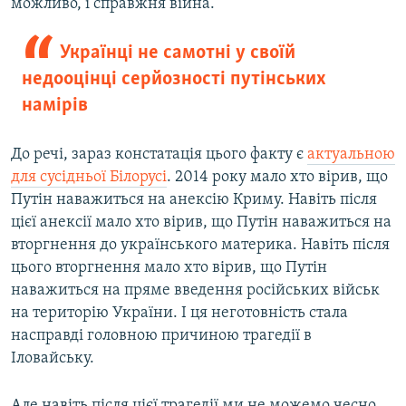
можливо, і справжня війна.
Українці не самотні у своїй
недооцінці серйозності путінських
намірів
До речі, зараз констатація цього факту є
актуальною
для сусідньої Білорусі
. 2014 року мало хто вірив, що
Путін наважиться на анексію Криму. Навіть після
цієї анексії мало хто вірив, що Путін наважиться на
вторгнення до українського материка. Навіть після
цього вторгнення мало хто вірив, що Путін
наважиться на пряме введення російських військ
на територію України. І ця неготовність стала
насправді головною причиною трагедії в
Іловайську.
Але навіть після цієї трагедії ми не можемо чесно