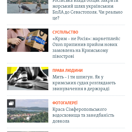
Російська влада обіцяє закрити
морський шлях українським
БпЛА до Севастополя. Чи реально
це?
СУСПІЛЬСТВО
«Крим – не Росія»: маркетплейс
Ozon припинив прийом нових
замовлень на Кримському
півострові
ПРАВА ЛЮДИНИ
Мить – і ти шпигун. Як у
кримських судах розглядають
звинувачення в держзраді
ФОТОГАЛЕРЕЇ
Краса Сімферопольського
водосховища та занедбаність
довкола