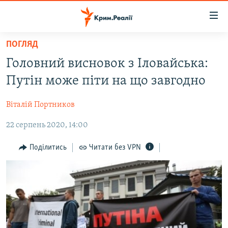
Доступність
посилання
Перейти
ПОГЛЯД
до
НОВИНИ
Головний висновок з Іловайська:
основного
ВОДА.КРИМ
матеріалу
Путін може піти на що завгодно
ВІДЕО ТА ФОТО
Перейти
до
Віталій Портников
ПОЛІТИКА
основної
22 серпень 2020, 14:00
БЛОГИ
навігації
Перейти
ПОГЛЯД
Поділитись
Читати без VPN
до
ІНТЕРВ'Ю
пошуку
ВСЕ ЗА ДЕНЬ
СПЕЦПРОЕКТИ
ЯК ОБІЙТИ БЛОКУВАННЯ
ДЕПОРТАЦІЯ