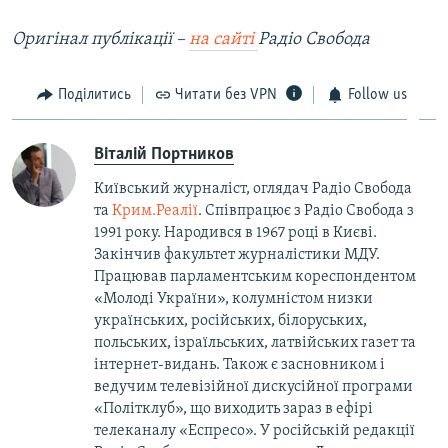
Оригінал публікації –
на сайті
Радіо Свобода
Поділитись
Читати без VPN
Follow us
Віталій Портников
Київський журналіст, оглядач Радіо Свобода
та
Крим.Реалії
. Співпрацює з Радіо Свобода з
1991 року. Народився в 1967 році в Києві.
Закінчив факультет журналістики МДУ.
Працював парламентським кореспондентом
«Молоді України», колумністом низки
українських, російських, білоруських,
польських, ізраїльських, латвійських газет та
інтернет-видань. Також є засновником і
ведучим телевізійної дискусійної програми
«Політклуб», що виходить зараз в ефірі
телеканалу «Еспресо». У російській редакції