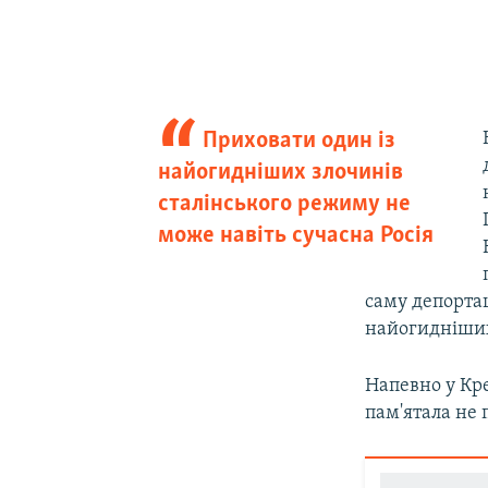
Приховати один із
найогидніших злочинів
сталінського режиму не
може навіть сучасна Росія
саму депортац
найогидніших
Напевно у Кре
пам'ятала не 