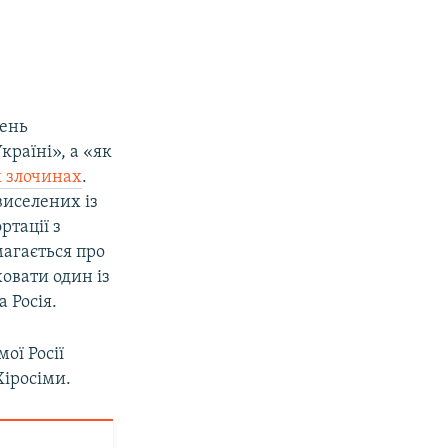
o
l
u
i
s
d
s
e
l
день
i
країні», а «як
d
х злочинах
.
e
виселених із
ртації з
агається про
овати один із
 Росія.
ої Росії
Хіросіми.