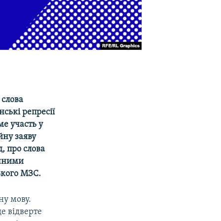
 слова
ські репресії
ме участь у
йну заяву
, про слова
ачними
ького МЗС.
ну мову.
е відверте