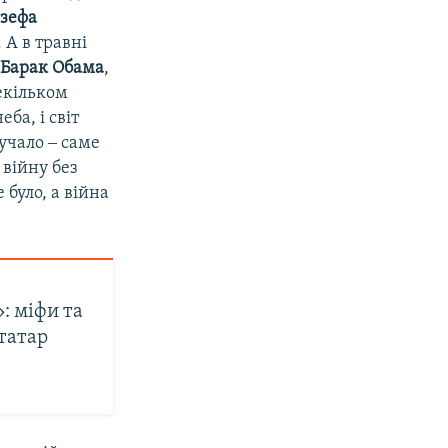
зефа
 А в травні
в
Барак Обама
,
екільком
ба, і світ
учало ‒ саме
 війну без
 було, а війна
: міфи та
татар