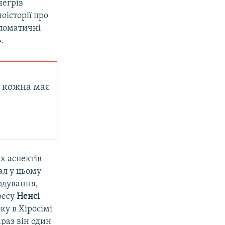
негрів
оісторії про
пломатичні
.
й кожна має
х аспектів
ал у цьому
рдування,
ресу
Ненсі
ку в Хіросімі
араз він один