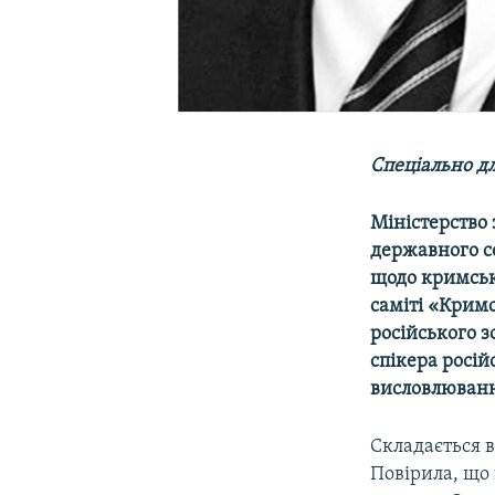
Спеціально дл
Міністерство 
державного се
щодо кримсько
саміті «Кримс
російського з
спікера росі
висловлюванн
Складається 
Повірила, що 