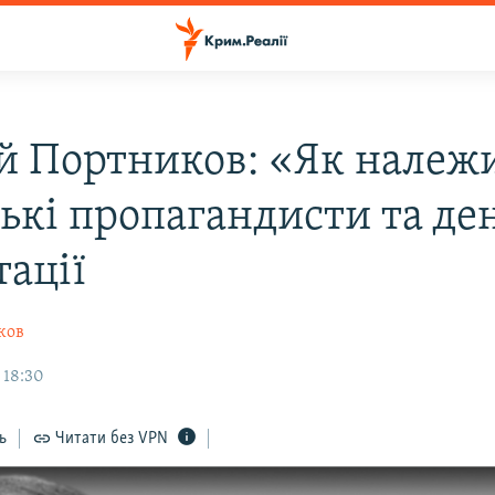
ій Портников: «Як належи
ські пропагандисти та де
тації
ков
 18:30
ь
Читати без VPN