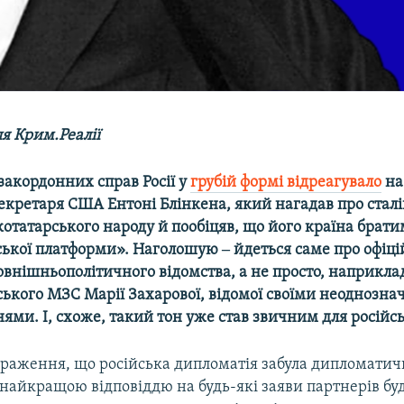
я Крим.Реалії
закордонних справ Росії у
грубій формі відреагувало
на
кретаря США Ентоні Блінкена, який нагадав про сталін
татарського народу й пообіцяв, що його країна брати
ької платформи». Наголошую ‒ йдеться саме про офіці
овнішньополітичного відомства, а не просто, наприклад
йського МЗС Марії Захарової, відомої своїми неоднозн
ями. І, схоже, такий тон уже став звичним для російс
враження, що російська дипломатія забула дипломатич
найкращою відповіддю на будь-які заяви партнерів буд