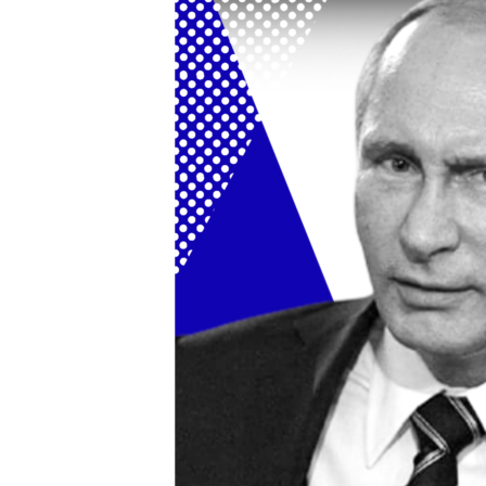
ВІДЕОУРОКИ «ELIFBE»
СВІДЧЕННЯ ОКУПАЦІЇ
УКРАЇНСЬКА ПРОБЛЕМА КРИМУ
ІНФОГРАФІКА