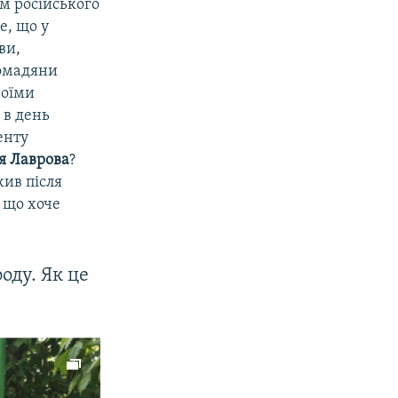
ям російського
е, що у
ви,
ромадяни
воїми
 в день
енту
я Лаврова
?
жив після
 що хоче
оду. Як це