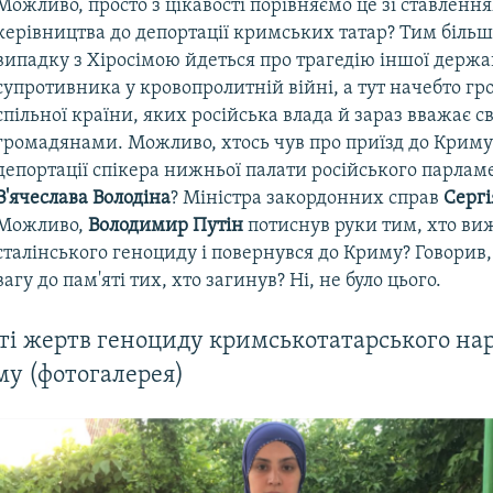
Можливо, просто з цікавості порівняємо це зі ставленн
керівництва до депортації кримських татар? Тим більш
випадку з Хіросімою йдеться про трагедію іншої держа
супротивника у кровопролитній війні, а тут начебто г
спільної країни, яких російська влада й зараз вважає с
громадянами. Можливо, хтось чув про приїзд до Криму
депортації спікера нижньої палати російського парлам
В'ячеслава Володіна
? Міністра закордонних справ
Сергі
Можливо,
Володимир Путін
потиснув руки тим, хто ви
сталінського геноциду і повернувся до Криму? Говорив,
гу до пам'яті тих, хто загинув? Ні, не було цього.
ті жертв геноциду кримськотатарського нар
му (фотогалерея)