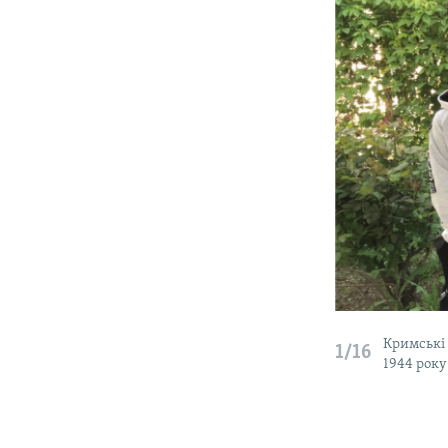
Кримські 
1/16
1944 року