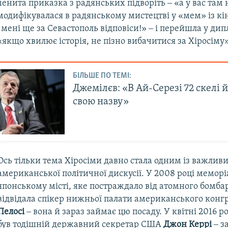
енита приказка з радянських підворіть ‒ «а у вас там 
модифікувалася в радянському мистецтві у «мем» із кін
 мені ще за Севастополь відповіси!» ‒ і перейшла у ди
якщо хвилює історія, не пізно вибачитися за Хіросіму»
БІЛЬШЕ ПО ТЕМІ:
Джемілєв: «В Ай-Серезі 72 скелі 
свою назву»
Ось тільки тема Хіросіми давно стала одним із важливи
американської політичної дискусії. У 2008 році меморі
японському місті, яке постраждало від атомного бомба
відвідала спікер нижньої палати американського конг
Пелосі
‒ вона й зараз займає цю посаду. У квітні 2016 ро
був тодішній державний секретар США
Джон Керрі
‒ з