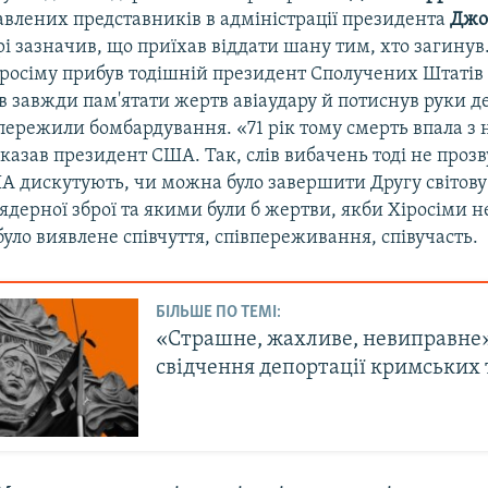
авлених представників в адміністрації президента
Джо
рі зазначив, що приїхав віддати шану тим, хто загинув.
Хіросіму прибув тодішній президент Сполучених Штаті
в завжди пам'ятати жертв авіаудару й потиснув руки д
пережили бомбардування. «71 рік тому смерть впала з не
сказав президент США. Так, слів вибачень тоді не прозв
А дискутують, чи можна було завершити Другу світову
ядерної зброї та якими були б жертви, якби Хіросіми не
було виявлене співчуття, співпереживання, співучасть.
БІЛЬШЕ ПО ТЕМІ:
«Страшне, жахливе, невиправне»
свідчення депортації кримських 