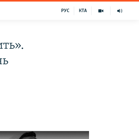
РУС
КТА
ть».
нь