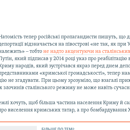
Натомість тепер російські пропагандисти пишуть, що 
депортації відзначається на півострові «не так, як при У
належить» ‒ тобто
не надто акцентуючи на сталінськи
Путін, який підписав у 2014 році указ про реабілітацію 
Криму народів, який зустрічався якраз перед днем депо
представниками «кримської громадськості», тепер нам
ію не згадувати. При цьому зрозуміло, що взагалі прих
 злочинів сталінського режиму не може навіть сучасна
млі хочуть, щоб більша частина населення Криму й сам
про виселення кримських татар, а про бомбардування 
БІЛЬШЕ ПО ТЕМІ: