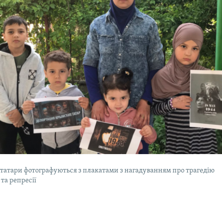
татари фотографуються з плакатами з нагадуванням про трагедію
 та репресії