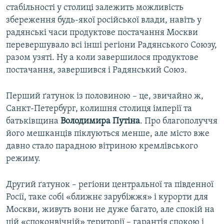
стабільності у столиці залежить можливість
збереження будь-якої російської влади, навіть у
радянські часи продуктове постачання Москви
перевершувало всі інші регіони Радянського Союзу,
разом узяті. Ну а коли завершилося продуктове
постачання, завершився і Радянський Союз.
Перший ґатунок із половиною – це, звичайно ж,
Санкт-Петербург, колишня столиця імперії та
батьківщина
Володимира Путіна
. Про благополуччя
його мешканців піклуються менше, але місто вже
давно стало парадною вітриною кремлівського
режиму.
Другий ґатунок – регіони центральної та південної
Росії, таке собі «ближнє зарубіжжя» і курорти для
Москви, живуть вони не дуже багато, але спокій на
цій «споконвічній» території – гарантія спокою і