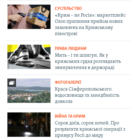
СУСПІЛЬСТВО
«Крим – не Росія»: маркетплейс
Ozon припинив прийом нових
замовлень на Кримському
півострові
ПРАВА ЛЮДИНИ
Мить – і ти шпигун. Як у
кримських судах розглядають
звинувачення в держзраді
ФОТОГАЛЕРЕЇ
Краса Сімферопольського
водосховища та занедбаність
довкола
ВІЙНА ТА КРИМ
Сорок днів, сорок ночей. Про
результати кримської операції з
примусу Росії до миру