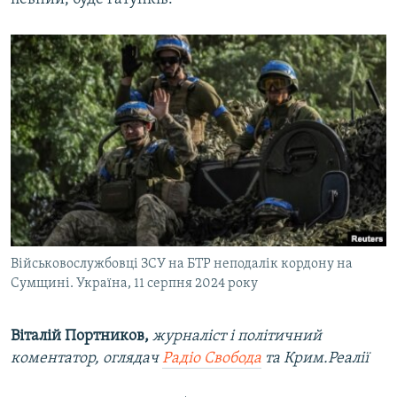
Військовослужбовці ЗСУ на БТР неподалік кордону на
Сумщині. Україна, 11 серпня 2024 року
Віталій Портников,
журналіст і політичний
коментатор, оглядач
Радіо Свобода
та Крим.Реалії