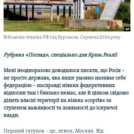
ВІДЕОУРОКИ «ELIFBE»
Русский
СВІДЧЕННЯ ОКУПАЦІЇ
Qırımtatar
УКРАЇНСЬКА ПРОБЛЕМА КРИМУ
ДОЛУЧАЙСЯ!
Військова техніка РФ під Курськом. Серпень 2024 року
ІНФОГРАФІКА
Рубрика «Погляд», спеціально для Крим.Реалії
Усі сайти RFE/RL
Мені неодноразово доводилося писати, що Росія –
не просто держава, яка лише умовно називає себе
федерацією – насправді ніяких федеративних
відносин там і близько немає, але й цілком свідомо
ділить власні території на кілька «сортів» за
ступенем важливості та лояльності до існуючої
влади.
Перший ґатунок – це, певен, Москва. Від