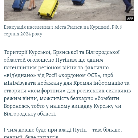
Евакуація населення з міста Рильск на Курщині. РФ, 9
серпня 2024 року
Території Курської, Брянської та Білгородської
областей оголошено Путіним ще одним
потенційним регіоном війни та фактично
«від'єднано» від Росії «кордоном ФСБ», щоб
мінімізувати небажану для Кремля інформацію та
створити «комфортний» для російських силовиків
режим війни, можливість безкарно «бомбити
Воронеж», тобто у нашому випадку Курську чи
Білгородську області.
І чим довше буде при владі Путін – тим більше,
певний, буде ґатунків.