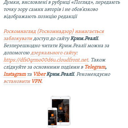
Думки, висловлені в рубриці «Погляд», передають
точку зору самих авторів і не обов’язково
відображають позицію редакції
Роскомнагляд (Роскомнадзор) намагається
заблокувати
доступ до сайту
Крим.Реалії
.
Безперешкодно читати Крим.Реалії можна за
допомогою
дзеркального сайту
:
https://dfs0qrmo00d6u.cloudfront.net
. Також
слідкуйте за основними подіями в
Telegram
,
Instagram
та
Viber
Крим.Реалії
. Рекомендуємо
встановити
VPN
.