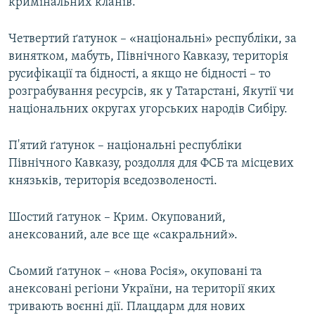
кримінальних кланів.
Четвертий ґатунок – «національні» республіки, за
винятком, мабуть, Північного Кавказу, територія
русифікації та бідності, а якщо не бідності – то
розграбування ресурсів, як у Татарстані, Якутії чи
національних округах угорських народів Сибіру.
П'ятий ґатунок – національні республіки
Північного Кавказу, роздолля для ФСБ та місцевих
князьків, територія вседозволеності.
Шостий ґатунок – Крим. Окупований,
анексований, але все ще «сакральний».
Сьомий ґатунок – «нова Росія», окуповані та
анексовані регіони України, на території яких
тривають воєнні дії. Плацдарм для нових