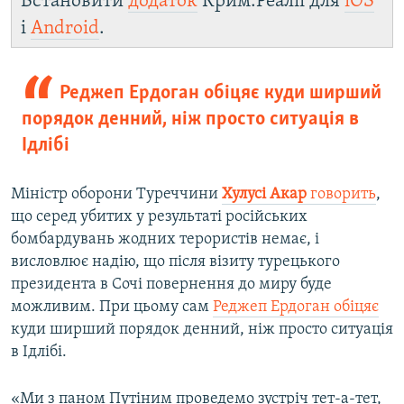
Встановити
додаток
Крим.Реалії для
iOS
і
Android
.
Реджеп Ердоган обіцяє куди ширший
порядок денний, ніж просто ситуація в
Ідлібі
Міністр оборони Туреччини
Хулусі Акар
говорить
,
що серед убитих у результаті російських
бомбардувань жодних терористів немає, і
висловлює надію, що після візиту турецького
президента в Сочі повернення до миру буде
можливим. При цьому сам
Реджеп Ердоган обіцяє
куди ширший порядок денний, ніж просто ситуація
в Ідлібі.
«Ми з паном Путіним проведемо зустріч тет-а-тет,