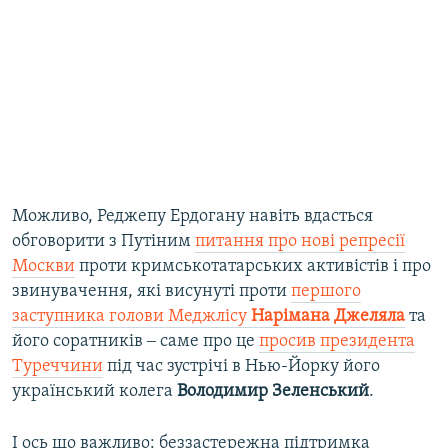
Можливо, Реджепу Ердогану навіть вдасться
обговорити з Путіним
питання про нові репресії
Москви
проти кримськотатарських активістів і про
звинувачення, які висунуті проти
першого
заступника голови Меджлісу
Нарімана Джеляла
та
його соратників ‒ саме про це
просив президента
Туреччини
під час зустрічі в Нью-Йорку його
український колега
Володимир Зеленський
.
І ось що важливо: беззастережна підтримка