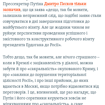
Прессекретар Путіна
Дмитро Пєсков тільки
зазначив
, що ця заява «дещо, так би мовити,
залишила неприємний слід, що подібні заяви стали
озвучуватися в дні завершення підготовки до
майбутнього візиту. Але це жодним чином не
руйнує перспективи проведення успішного і
змістовного та конструктивного робочого візиту
президента Ердогана до Росії».
Тобто дещо, так би мовити, але нічого страшного ‒
коли в Кремлі є зацікавленість у діалозі, можна
забути й про «сакральність» окупованого Криму, і
про «заклики до порушення територіальної
цілісності Росії», і про інші прийоми, до яких
вдаються в Москві, якщо потрібно відмовитися від
переговорів. І це, впевнений, ще раз нагадує, що
Путін і його соратники керуються зовсім не
міркуваннями про «сакральність», а саме