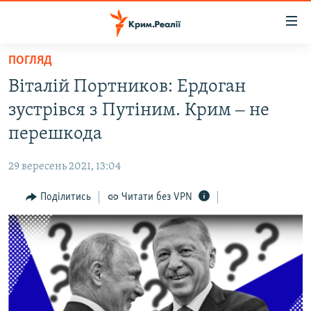
Доступність
посилання
Перейти
ПОГЛЯД
до
НОВИНИ
Віталій Портников: Ердоган
основного
ВОДА.КРИМ
матеріалу
зустрівся з Путіним. Крим ‒ не
ВІДЕО ТА ФОТО
Перейти
перешкода
до
ПОЛІТИКА
основної
29 вересень 2021, 13:04
БЛОГИ
навігації
Перейти
Поділитись
Читати без VPN
ПОГЛЯД
до
ІНТЕРВ'Ю
пошуку
ВСЕ ЗА ДЕНЬ
СПЕЦПРОЕКТИ
ЯК ОБІЙТИ БЛОКУВАННЯ
ДЕПОРТАЦІЯ