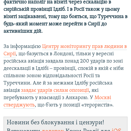
фактично наполіг на візиті через ескалацію в
сирійській провінції Ідліб. І в Росії також у цьому
візиті зацікавлені, тому що бояться, що Туреччина в
будь-який момент може перейти в Сирії до
активніших дій.
За інформацією
Центру моніторингу прав людини в
Сирії
, що базується в Лондоні, тільки у вересні
російська авіація завдала понад 200 ударів по зоні
деескалації в Ідлібі ‒ провінції, спокій в якій є ніби
спільною зоною відповідальності Росії та
Туреччини. Але й за межами Ідлібу російська
авіація
завдає ударів силам опозиції
, які
перебувають у взаємодії з Анкарою. У
Москві
стверджують
, що б'ють у позиції «терористів».
Новини без блокування і цензури!