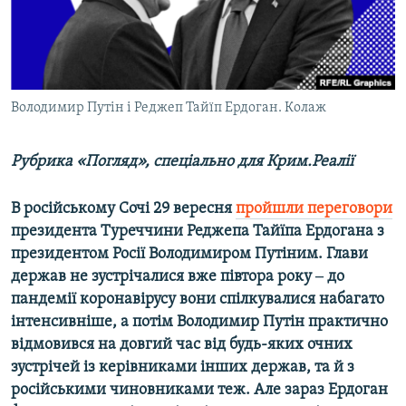
ВІДЕОУРОКИ «ELIFBE»
Русский
СВІДЧЕННЯ ОКУПАЦІЇ
Qırımtatar
УКРАЇНСЬКА ПРОБЛЕМА КРИМУ
Володимир Путін і Реджеп Тайїп Ердоган. Колаж
ДОЛУЧАЙСЯ!
ІНФОГРАФІКА
Рубрика «Погляд», спеціально для Крим.Реалії
Усі сайти RFE/RL
В російському Сочі 29 вересня
пройшли переговори
президента Туреччини Реджепа Тайїпа Ердогана з
президентом Росії Володимиром Путіним. Глави
держав не зустрічалися вже півтора року ‒ до
пандемії коронавірусу вони спілкувалися набагато
інтенсивніше, а потім Володимир Путін практично
відмовився на довгий час від будь-яких очних
зустрічей із керівниками інших держав, та й з
російськими чиновниками теж. Але зараз Ердоган