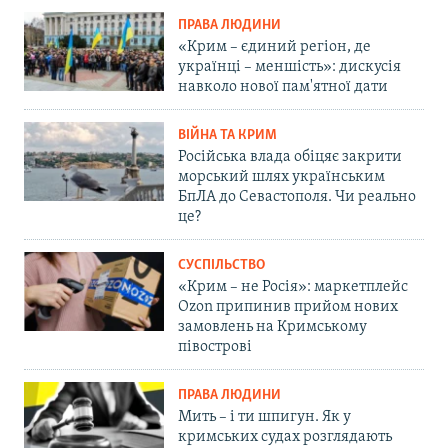
ПРАВА ЛЮДИНИ
«Крим – єдиний регіон, де
українці – меншість»: дискусія
навколо нової пам'ятної дати
ВІЙНА ТА КРИМ
Російська влада обіцяє закрити
морський шлях українським
БпЛА до Севастополя. Чи реально
це?
СУСПІЛЬСТВО
«Крим – не Росія»: маркетплейс
Ozon припинив прийом нових
замовлень на Кримському
півострові
ПРАВА ЛЮДИНИ
Мить – і ти шпигун. Як у
кримських судах розглядають