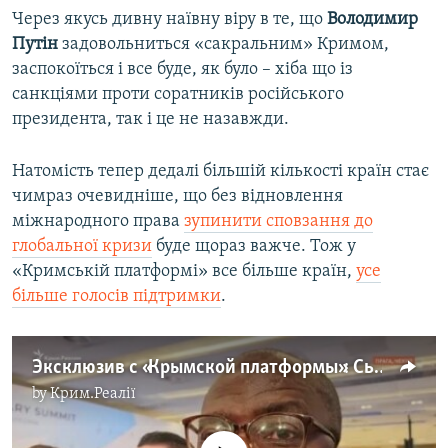
Через якусь дивну наївну віру в те, що
Володимир
Путін
задовольниться «сакральним» Кримом,
заспокоїться і все буде, як було – хіба що із
санкціями проти соратників російського
президента, так і це не назавжди.
Натомість тепер дедалі більшій кількості країн стає
чимраз очевидніше, що без відновлення
міжнародного права
зупинити сповзання до
глобальної кризи
буде щораз важче. Тож у
«Кримській платформі» все більше країн,
усе
більше голосів підтримки
.
Эксклюзив с «Крымской платформы»: Сьерра-Леоне и Гана присоединяются к саммиту
by
Крим.Реалії
No media source currently available