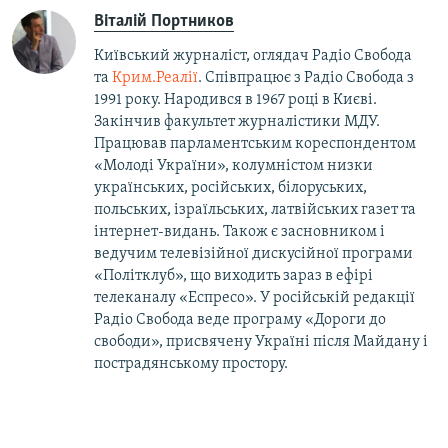
Віталій Портников
Київський журналіст, оглядач Радіо Свобода
та
Крим.Реалії
. Співпрацює з Радіо Свобода з
1991 року. Народився в 1967 році в Києві.
Закінчив факультет журналістики МДУ.
Працював парламентським кореспондентом
«Молоді України», колумністом низки
українських, російських, білоруських,
польських, ізраїльських, латвійських газет та
інтернет-видань. Також є засновником і
ведучим телевізійної дискусійної програми
«Політклуб», що виходить зараз в ефірі
телеканалу «Еспресо». У російській редакції
Радіо Свобода веде програму «Дороги до
свободи», присвячену Україні після Майдану і
пострадянському простору.