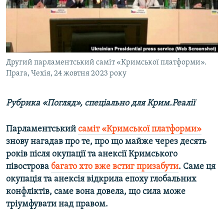
ВІДЕОУРОКИ «ELIFBE»
Русский
СВІДЧЕННЯ ОКУПАЦІЇ
Qırımtatar
УКРАЇНСЬКА ПРОБЛЕМА КРИМУ
ДОЛУЧАЙСЯ!
Другий парламентський саміт «Кримської платформи».
ІНФОГРАФІКА
Прага, Чехія, 24 жовтня 2023 року
Рубрика «Погляд», спеціально для Крим.Реалії
Усі сайти RFE/RL
Парламентський
саміт «Кримської платформи»
знову нагадав про те, про що майже через десять
років після окупації та анексії Кримського
півострова
багато хто вже встиг призабути
. Саме ця
окупація та анексія відкрила епоху глобальних
конфліктів, саме вона довела, що сила може
тріумфувати над правом.