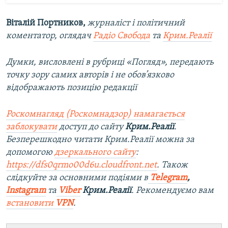
Віталій Портников,
журналіст і політичний
коментатор, оглядач
Радіо Свобода
та
Крим.Реалії
Думки, висловлені в рубриці «Погляд», передають
точку зору самих авторів і не обов’язково
відображають позицію редакції
Роскомнагляд (Роскомнадзор) намагається
заблокувати
доступ до сайту
Крим.Реалії
.
Безперешкодно читати Крим.Реалії можна за
допомогою
дзеркального сайту
:
https://dfs0qrmo00d6u.cloudfront.net
. Також
слідкуйте за основними подіями в
Telegram
,
Instagram
та
Viber
Крим.Реалії
. Рекомендуємо вам
встановити
VPN
.