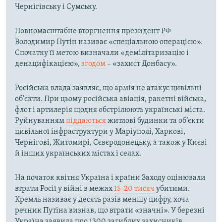
Чернігівську і Сумську.
Повномасштабне вторгнення президент РФ
Володимир Путін називає «спеціальною операцією».
Спочатку її метою визначали «демілітаризацію і
денацифікацією»,
згодом
– «захист Донбасу».
Російська влада заявляє, що армія не атакує цивільні
об’єкти. При цьому російська авіація, ракетні війська,
флот і артилерія щодня обстрілюють українські міста.
Руйнуванням
піддаються
житлові будинки та об’єкти
цивільної інфраструктури у Маріуполі, Харкові,
Чернігові, Житомирі, Сєвєродонецьку, а також у Києві
й інших українських містах і селах.
На початок квітня Україна і країни Заходу оцінювали
втрати Росії у війні в межах
15-20 тисяч
убитими.
Кремль називає у десять разів меншу цифру, хоча
речник Путіна визнав, що втрати «значні». У березні
Україна заявила про 1300 загиблих захисників.