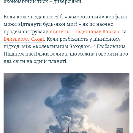
економічний тиск – диверсіями.
Коли кожен, здавалося б, «заморожений» конфлікт
може відтанути будь-якої миті – як це наочно
продемонстрували
війни на Південному Кавказі
та
Близькому Сході
. Коли розбіжність у ціннісному
підході між «колективним Заходом» і Глобальним
Півднем настільки велика, що можна говорити про
два світи на одній планеті.