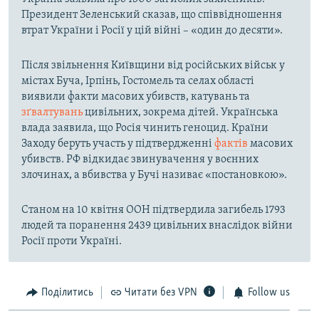
Президент Зеленський сказав, що співвідношення
втрат України і Росії у цій війні – «один до десяти».
Після звільнення Київщини від російських військ у
містах Буча, Ірпінь, Гостомель та селах області
виявили факти масових убивств, катувань та
зґвалтувань
цивільних, зокрема дітей. Українська
влада заявила, що Росія чинить геноцид. Країни
Заходу беруть участь у підтвердженні
фактів
масових
убивств. РФ відкидає звинувачення у воєнних
злочинах, а вбивства у Бучі називає «постановкою».
Станом на 10 квітня ООН підтвердила загибель 1793
людей та поранення 2439 цивільних внаслідок війни
Росії проти Україні.
Поділитись
Читати без VPN
Follow us