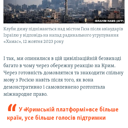
Клуби диму піднімаються над містом Газа після авіаударів
Ізраїлю у відповідь на напад радикального угрупування
«Хамас», 12 жовтня 2023 року
І так, ми опинилися в цій цивілізаційній безвиході
багато в чому через обережну реакцію на Крим.
Через готовність домовлятися та знаходити спільну
мову з Росією навіть після того, як вона
демонстративно і самовпевнено розтоптала
міжнародне право.
У «Кримській платформі» все більше
країн, усе більше голосів підтримки