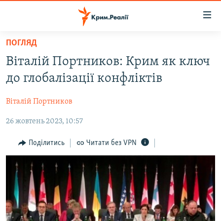
Доступність
посилання
Перейти
ПОГЛЯД
до
НОВИНИ
Віталій Портников: Крим як ключ
основного
ВОДА.КРИМ
матеріалу
до глобалізації конфліктів
ВІДЕО ТА ФОТО
Перейти
до
Віталій Портников
ПОЛІТИКА
основної
26 жовтень 2023, 10:57
БЛОГИ
навігації
Перейти
ПОГЛЯД
Поділитись
Читати без VPN
до
ІНТЕРВ'Ю
пошуку
ВСЕ ЗА ДЕНЬ
СПЕЦПРОЕКТИ
ЯК ОБІЙТИ БЛОКУВАННЯ
ДЕПОРТАЦІЯ