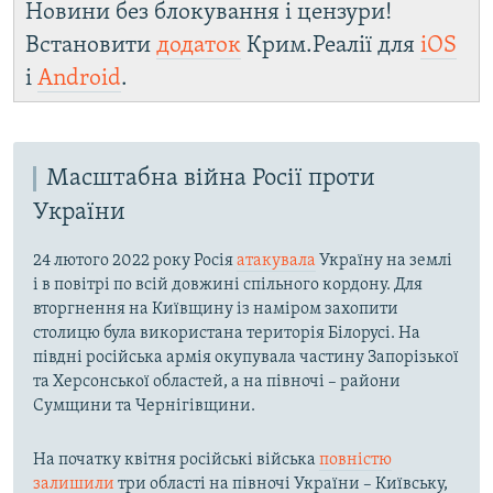
Новини без блокування і цензури!
Встановити
додаток
Крим.Реалії для
iOS
і
Android
.
Масштабна війна Росії проти
України
24 лютого 2022 року Росія
атакувала
Україну на землі
і в повітрі по всій довжині спільного кордону. Для
вторгнення на Київщину із наміром захопити
столицю була використана територія Білорусі. На
півдні російська армія окупувала частину Запорізької
та Херсонської областей, а на півночі – райони
Сумщини та Чернігівщини.
На початку квітня російські війська
повністю
залишили
три області на півночі України – Київську,