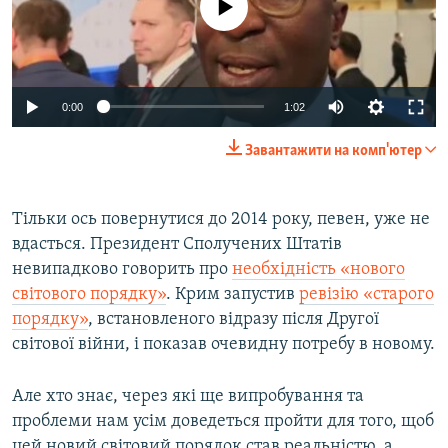
Auto
0:00
1:02
240p
Завантажити на комп'ютер
360p
Auto
240p
360p
480p
480p
Тільки ось повернутися до 2014 року, певен, уже не
вдасться. Президент Сполучених Штатів
720p
720p
1080p
невипадково говорить про
необхідність «нового
1080p
світового порядку»
. Крим запустив
ревізію «старого
порядку»
, встановленого відразу після Другої
світової війни, і показав очевидну потребу в новому.
Але хто знає, через які ще випробування та
проблеми нам усім доведеться пройти для того, щоб
цей новий світовий порядок став реальністю, а