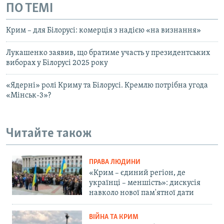
ПО ТЕМІ
Крим – для Білорусі: комерція з надією «на визнання»
Лукашенко заявив, що братиме участь у президентських
виборах у Білорусі 2025 року
«Ядерні» ролі Криму та Білорусі. Кремлю потрібна угода
«Мінськ-3»?
Читайте також
ПРАВА ЛЮДИНИ
«Крим – єдиний регіон, де
українці – меншість»: дискусія
навколо нової пам'ятної дати
ВІЙНА ТА КРИМ