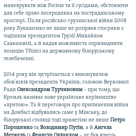
маневрувати між Росією та її сусідами, обстоюючи
для себе право посередника на пострадянському
просторі. Після російсько-грузинської війни 2008
року Лукашенко не лише не розірвав стосунки з
тодішнім президентом Грузії Михайлом
Саакашвілі, а й надав можливість оприлюднити
позицію Тбілісі на державному білоруському
телебаченні.
2014 року він зустрічається з виконувачем
обов'язків президента України, головою Верховної
Ради
Олександром Турчиновим
– при тому, що
Кремль називає нове українське керівництво
«хунтою». Та й переговори про припинення війни
на Донбасі відбувались саме у Мінську, до
білоруської столиці тоді прилетіли не лише
Петро
Порошенко
та
Володимир Путін
, а й
Ангела
Меркель
із
Франсуа Олландом
– це був вінець