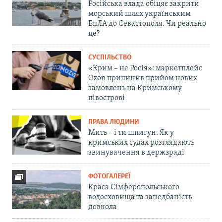
Російська влада обіцяє закрити
морський шлях українським
БпЛА до Севастополя. Чи реально
це?
СУСПІЛЬСТВО
«Крим – не Росія»: маркетплейс
Ozon припинив прийом нових
замовлень на Кримському
півострові
ПРАВА ЛЮДИНИ
Мить – і ти шпигун. Як у
кримських судах розглядають
звинувачення в держзраді
ФОТОГАЛЕРЕЇ
Краса Сімферопольського
водосховища та занедбаність
довкола