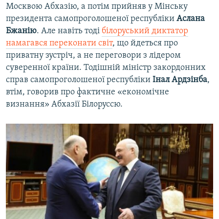
Москвою Абхазію, а потім прийняв у Мінську
президента самопроголошеної республіки
Аслана
Бжанію
. Але навіть тоді
білоруський диктатор
намагався переконати світ
, що йдеться про
приватну зустріч, а не переговори з лідером
суверенної країни. Тодішній міністр закордонних
справ самопроголошеної республіки
Інал Ардзінба
,
втім, говорив про фактичне «економічне
визнання» Абхазії Білоруссю.