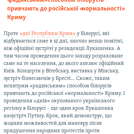
«радянським» способом білорусів
привчають до російської «нормальності»
Криму
Проте
«дні Республіки Крим»
у Білорусі, які
відбуваються саме в ці дні, значно менш помітні,
ніж офіційні зустрічі у резиденції Лукашенка. А
тим часом проведення цього заходу розраховане
саме на те населення, до якого апелює офіційний
Київ. Концерти у Вітебську, виставка у Мінську,
зустріч бізнесменів у Бресті… Схоже, таким
нехитрим «радянським» способом білорусів
привчають до російської «нормальності» Криму. І
проведення «днів» окупованого українського
регіону в Білорусі – ще один крок Лукашенка
назустріч Путіну. Крок, який демонструє, що
жодних можливостей для маневру після
придушення народних протестів проти