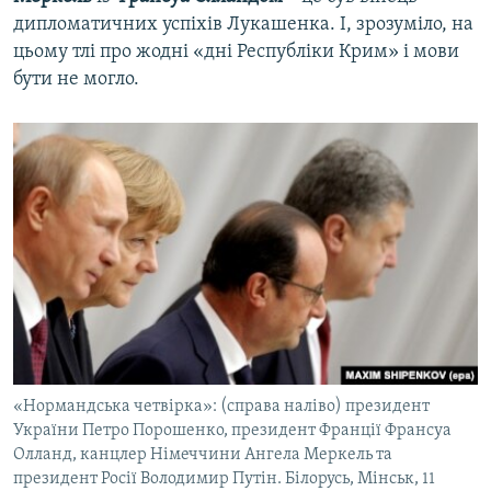
дипломатичних успіхів Лукашенка. І, зрозуміло, на
цьому тлі про жодні «дні Республіки Крим» і мови
бути не могло.
«Нормандська четвірка»: (справа наліво) президент
України Петро Порошенко, президент Франції Франсуа
Олланд, канцлер Німеччини Ангела Меркель та
президент Росії Володимир Путін. Білорусь, Мінськ, 11