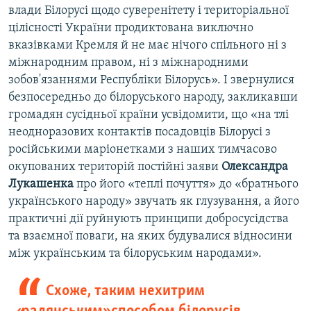
влади Білорусі щодо суверенітету і територіальної
цілісності України продиктована виключно
вказівками Кремля й не має нічого спільного ні з
міжнародним правом, ні з міжнародними
зобов'язаннями Республіки Білорусь». І звернулися
безпосередньо до білоруського народу, закликавши
громадян сусідньої країни усвідомити, що «на тлі
неодноразових контактів посадовців Білорусі з
російськими маріонетками з наших тимчасово
окупованих територій постійні заяви
Олександра
Лукашенка
про його «теплі почуття» до «братнього
українського народу» звучать як глузування, а його
практичні дії руйнують принципи добросусідства
та взаємної поваги, на яких будувалися відносини
між українським та білоруським народами».
Схоже, таким нехитрим