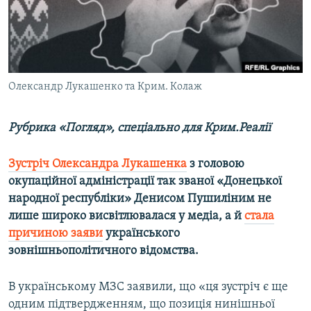
ВІДЕОУРОКИ «ELIFBE»
Русский
СВІДЧЕННЯ ОКУПАЦІЇ
Qırımtatar
УКРАЇНСЬКА ПРОБЛЕМА КРИМУ
ДОЛУЧАЙСЯ!
Олександр Лукашенко та Крим. Колаж
ІНФОГРАФІКА
Рубрика «Погляд», спеціально для Крим.Реалії
Усі сайти RFE/RL
Зустріч Олександра Лукашенка
з головою
окупаційної адміністрації так званої «Донецької
народної республіки» Денисом Пушиліним не
лише широко висвітлювалася у медіа, а й
стала
причиною заяви
українського
зовнішньополітичного відомства.
В українському МЗС заявили, що «ця зустріч є ще
одним підтвердженням, що позиція нинішньої