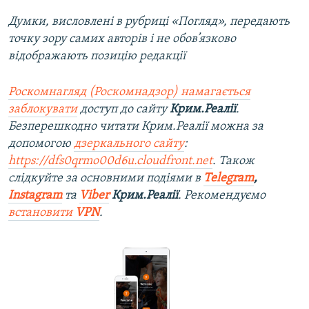
Думки, висловлені в рубриці «Погляд», передають
точку зору самих авторів і не обов’язково
відображають позицію редакції
Роскомнагляд (Роскомнадзор) намагається
заблокувати
доступ до сайту
Крим.Реалії
.
Безперешкодно читати Крим.Реалії можна за
допомогою
дзеркального сайту
:
https://dfs0qrmo00d6u.cloudfront.net
. Також
слідкуйте за основними подіями в
Telegram
,
Instagram
та
Viber
Крим.Реалії
. Рекомендуємо
встановити
VPN
.