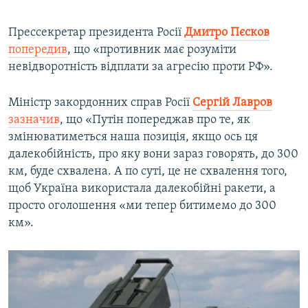
Прессекретар президента Росії
Дмитро Пєсков
попередив
, що «противник має розуміти
невідворотність відплати за агресію проти РФ».
Міністр закордонних справ Росії
Сергій Лавров
зазначив
, що «Путін попереджав про те, як
змінюватиметься наша позиція, якщо ось ця
далекобійність, про яку вони зараз говорять, до 300
км, буде схвалена. А по суті, це не схвалення того,
щоб Україна використала далекобійні ракети, а
просто оголошення «ми тепер битимемо до 300
км».