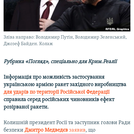
ВІДЕОУРОКИ «ELIFBE»
Русский
СВІДЧЕННЯ ОКУПАЦІЇ
Qırımtatar
УКРАЇНСЬКА ПРОБЛЕМА КРИМУ
ДОЛУЧАЙСЯ!
Зліва направо: Володимир Путін, Володимир Зеленський,
ІНФОГРАФІКА
Джозеф Байден. Колаж
Рубрика «Погляд», спеціально для Крим.Реалії
Усі сайти RFE/RL
Інформація про можливість застосування
українською армією ракет західного виробництва
для ударів по території Російської Федерації
справила серед російських чиновників ефект
розірваної ракети.
Колишній президент Росії та заступник голови Ради
безпеки
Дмитро Медведєв
заявив
, що