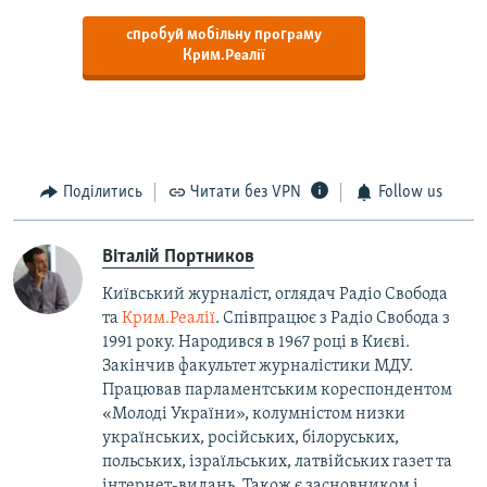
спробуй мобільну програму
Крим.Реалії
Поділитись
Читати без VPN
Follow us
Віталій Портников
Київський журналіст, оглядач Радіо Свобода
та
Крим.Реалії
. Співпрацює з Радіо Свобода з
1991 року. Народився в 1967 році в Києві.
Закінчив факультет журналістики МДУ.
Працював парламентським кореспондентом
«Молоді України», колумністом низки
українських, російських, білоруських,
польських, ізраїльських, латвійських газет та
інтернет-видань. Також є засновником і