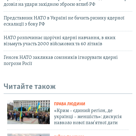
дозвіл на удари західною зброєю вглиб РФ
Представник НАТО в Україні не бачить ризику ядерної
ескалації з боку РФ
НАТО розпочинає щорічні ядерні навчання, в яких
візьмуть участь 2000 військових та 60 літаків
Генсек НАТО закликав союзників ігнорувати ядерні
погрози Росії
Читайте також
ПРАВА ЛЮДИНИ
«Крим – єдиний регіон, де
українці – меншість»: дискусія
навколо нової пам'ятної дати