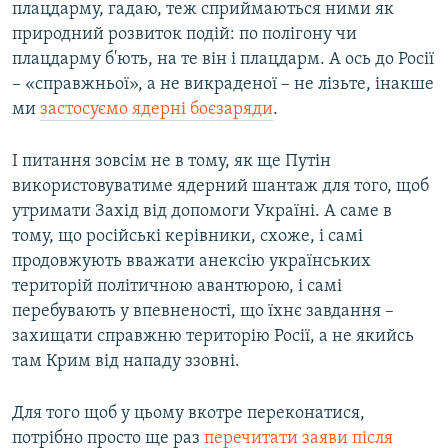
плацдарму, гадаю, теж сприймаються ними як
природний розвиток подій: по полігону чи
плацдарму б'ють, на те він і плацдарм. А ось до Росії
– «справжньої», а не викраденої – не лізьте, інакше
ми
застосуємо ядерні боєзаряди
.
І питання зовсім не в тому, як ще Путін
використовуватиме ядерний шантаж для того, щоб
утримати Захід від допомоги Україні. А саме в
тому, що російські керівники, схоже, і самі
продовжують вважати анексію українських
територій політичною авантюрою, і самі
перебувають у впевненості, що їхнє завдання –
захищати справжню територію Росії, а не якийсь
там Крим від нападу ззовні.
Для того щоб у цьому вкотре переконатися,
потрібно просто ще раз
перечитати заяви після