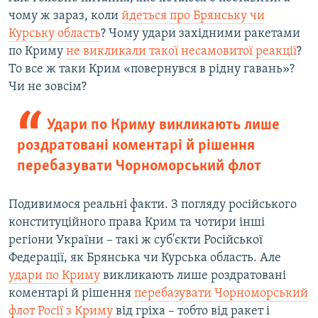
чому ж зараз, коли
йдеться про Брянську чи
Курську область
? Чому удари західними ракетами
по Криму
не викликали такої несамовитої реакції
?
То все ж таки Крим «повернувся в рідну гавань»?
Чи не зовсім?
Удари по Криму викликають лише
роздратовані коментарі й рішення
перебазувати Чорноморський флот
Подивимося реальні факти. З погляду російського
конституційного права Крим та чотири інші
регіони України – такі ж суб'єкти Російської
Федерації, як Брянська чи Курська область. Але
удари по Криму
викликають лише роздратовані
коментарі й рішення
перебазувати Чорноморський
флот Росії з Криму
від гріха – тобто від ракет і