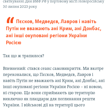
святкуванні Дня ВМФ РФ у портовому місті Новоросійську
30 липня 2023 року
Пєсков, Медведєв, Лавров і навіть
Путін не вважають ані Крим, ані Донбас,
ані інші окуповані регіони України
Росією
Так що ж трапилося?
Впевнений: стався сеанс самовикриття. Ми вкотре
переконалися, що Пєсков, Медведєв, Лавров і
навіть Путін не вважають ані Крим, ані Донбас, ані
інші окуповані регіони України Росією – ні новою,
ні старою. Що вони сприймають цю територію
виключно як плацдарм для поглинання решти
України. І військові дії на території цього