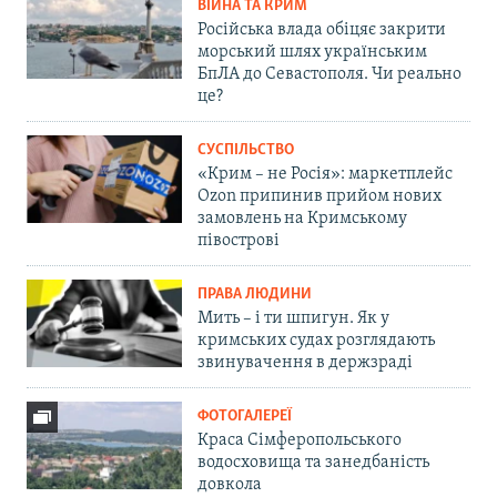
ВІЙНА ТА КРИМ
Російська влада обіцяє закрити
морський шлях українським
БпЛА до Севастополя. Чи реально
це?
СУСПІЛЬСТВО
«Крим – не Росія»: маркетплейс
Ozon припинив прийом нових
замовлень на Кримському
півострові
ПРАВА ЛЮДИНИ
Мить – і ти шпигун. Як у
кримських судах розглядають
звинувачення в держзраді
ФОТОГАЛЕРЕЇ
Краса Сімферопольського
водосховища та занедбаність
довкола