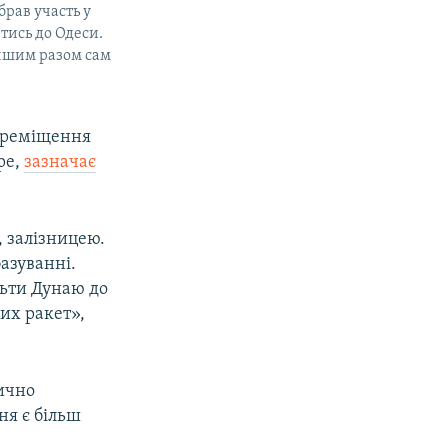
рав участь у
тись до Одеси.
Іншим разом сам
переміщення
ре,
зазначає
 залізницею.
базуванні.
льти Дунаю до
ких ракет»,
дично
ня є більш