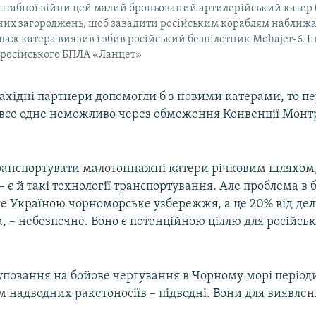
штабної війни цей малий броньований артилерійський катер б
них загороджень, щоб завадити російським кораблям наближа
іпаж катера виявив і збив російський безпілотник Mohajer-6. 
 російського БПЛА «Ланцет»
західні партнери допомогли б з новими катерами, то 
 все одне неможливо через обмеження Конвенції Монт
транспортувати малотоннажні катери річковим шляхом,
– є й такі технології транспортування. Але проблема в 
е Україною чорноморське узбережжя, а це 20% від де
, – небезпечне. Воно є потенційною ціллю для російсь
руповання на бойове чергування в Чорному морі періо
м надводних ракетоносіїв – підводні. Вони для виявлен