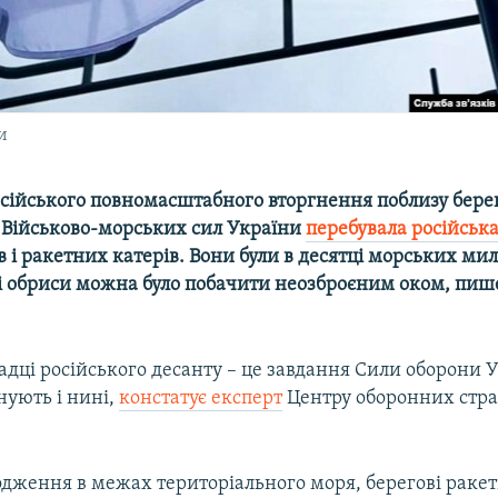
и
осійського повномасштабного вторгнення поблизу берег
и Військово-морських сил України
перебувала російськ
 і ракетних катерів. Вони були в десятці морських мил
ні обриси можна було побачити неозброєним оком, пи
адці російського десанту – це завдання Сили оборони 
нують і нині,
констатує експерт
Центру оборонних стра
дження в межах територіального моря, берегові ракет