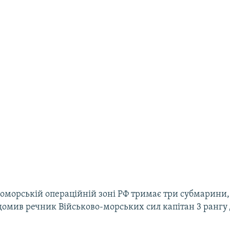
оморській операційній зоні РФ тримає три субмарини,
ідомив речник Військово-морських сил капітан 3 рангу