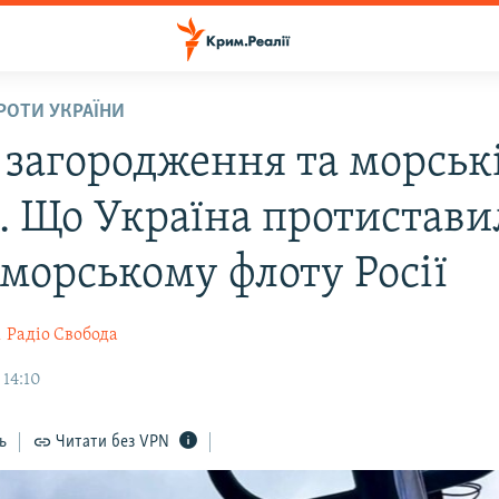
ПРОТИ УКРАЇНИ
 загородження та морськ
. Що Україна протистави
морському флоту Росії
к
Радіо Свобода
 14:10
ь
Читати без VPN