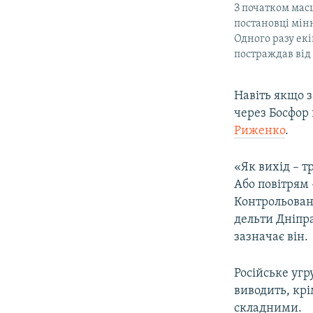
З початком мас
постановці мін
Одного разу ек
постраждав від
Навіть якщо 
через Босфор
Риженко
.
«Як вихід – 
Або повітрям 
Контрольован
дельти Дніпра
зазначає він.
Російське уг
виводить, крі
складними.