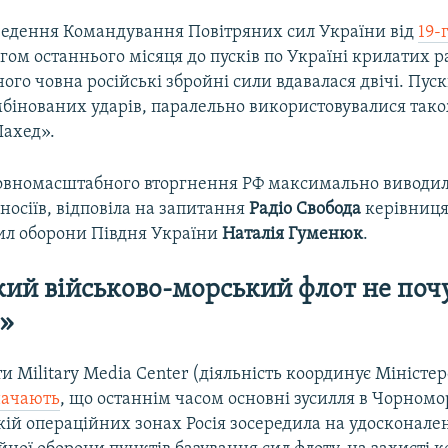
зведення Командування Повітряних сил України від
19-
ягом останнього місяця до пусків по Україні крилатих 
ного човна російські збройні сили вдавалася двічі. Пус
бінованих ударів, паралельно використовувалися тако
ахед».
повномасштабного вторгнення РФ максимально виводил
носіїв, відповіла на запитання
Радіо Свобода
керівниця
ил оборони Півдня України
Наталія Гуменюк
.
кий військово-морський флот не поч
і»
 Military Media Center (діяльність координує Міністе
начають
, що останнім часом основні зусилля в Чорномо
ій операційних зонах Росія зосередила на удосконале