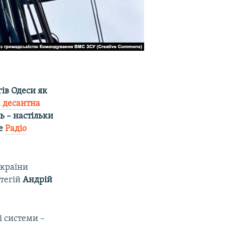
ів Одеси як
а десантна
ь – настільки
ше
Радіо
України
тегій
Андрій
і системи –