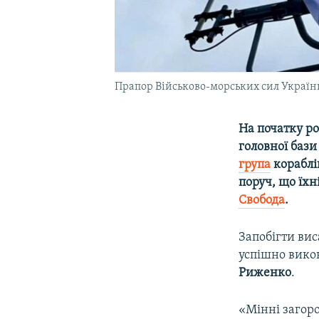
Прапор Військово-морських сил Україн
На початку р
головної баз
група
кораблів
поруч, що їх
Свобода
.
Запобігти вис
успішно вико
Риженко
.
«Мінні загоро