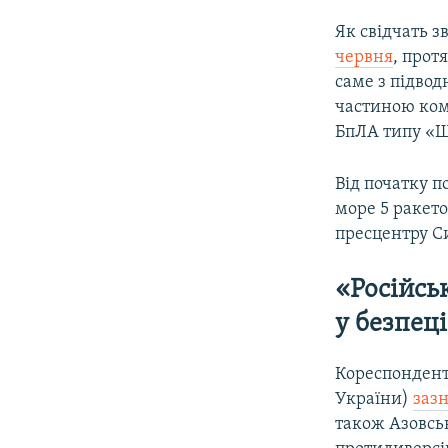
Як свідчать 
червня
, прот
саме з підвод
частиною ком
БпЛА типу «Ш
Від початку 
море 5 ракето
пресцентру С
«Російсь
у безпец
Кореспонденти
України)
заз
також Азовськ