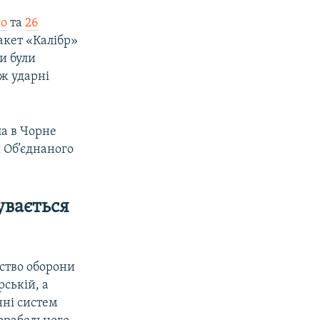
го
та
26
ракет «Калібр»
ки були
ж ударні
а в Чорне
 Об’єднаного
увається
рство оборони
рській, а
нні систем