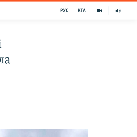
РУС
КТА
і
ла