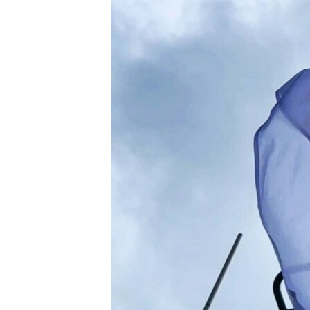
ВІДЕОУРОКИ «ELIFBE»
СВІДЧЕННЯ ОКУПАЦІЇ
УКРАЇНСЬКА ПРОБЛЕМА КРИМУ
ІНФОГРАФІКА