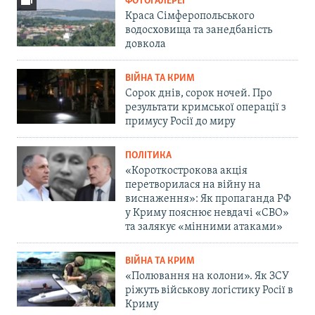
ФОТОГАЛЕРЕЇ
Краса Сімферопольського
водосховища та занедбаність
довкола
ВІЙНА ТА КРИМ
Сорок днів, сорок ночей. Про
результати кримської операції з
примусу Росії до миру
ПОЛІТИКА
«Короткострокова акція
перетворилася на війну на
виснаження»: Як пропаганда РФ
у Криму пояснює невдачі «СВО»
та залякує «мінними атаками»
ВІЙНА ТА КРИМ
«Полювання на колони». Як ЗСУ
ріжуть військову логістику Росії в
Криму