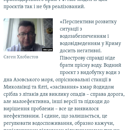
проєктів так і не був реалізований.
«Перспективи розвитку
ситуації з
водозабезпеченням і
водовідведенням у Криму
досить негативні.
Євген Хлобистов
Півострову справді ніде
брати прісну воду. Водний
проєкт з видобутку води з
дна Азовського моря, опріснювальні станції в
Миколаївці та Ялті, «засівання» хмар йодидом
срібла з літаків для виклику опадів – справа дорога,
але малоефективна, інші версії та підходи до
вирішення проблеми – все це виявилося
неефективним. І єдине, що залишається, це
регулювати водоспоживання, образно кажучи,