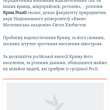
періодичними віяловими відключеннями тих чи
інших вулиць, мікрорайонів, регіонів», – розповів
Крим.Реалії
еколог, декан факультету природничих
наук Національного університету «Києво-
Могилянська академія» Євген Хлобистов.
Проблему водопостачання Криму, за його словами,
посилює штучне зростання населення півострова.
За десятиліття російської анексії Криму його
населення, за різними даними, збільшилося майже
на мільйон людей, які прибули із сусідньої Росії.