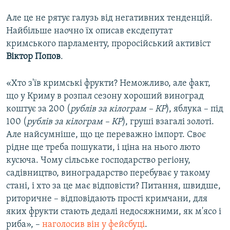
Але це не рятує галузь від негативних тенденцій.
Найбільше наочно їх описав ексдепутат
кримського парламенту, проросійський активіст
Віктор Попов
.
«Хто з'їв кримські фрукти? Неможливо, але факт,
що у Криму в розпал сезону хороший виноград
коштує за 200 (
рублів за кілограм – КР
), яблука – під
100 (
рублів за кілограм – КР
), груші взагалі золоті.
Але найсумніше, що це переважно імпорт. Своє
рідне ще треба пошукати, і ціна на нього люто
кусюча. Чому сільське господарство регіону,
садівництво, виноградарство перебуває у такому
стані, і хто за це має відповісти? Питання, швидше,
риторичне – відповідають прості кримчани, для
яких фрукти стають дедалі недосяжними, як м'ясо і
риба», –
наголосив він у фейсбуці
.