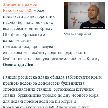
Знищення дамби
Каховської ГЕС
може
призвести до незворотних
наслідків, внаслідок яких
водозабезпечення Криму
Олександр Лієв
Північно-Кримським
каналом стане
неможливим, прогнозував
ексголова Рескомітету водогосподарського
будівництва та зрошуваного землеробства Криму
Олександр Лієв
.
Раніше російська влада обіцяла забезпечити Крим
прісною водою за допомогою будівництва
опріснювальних станцій, організації штучних
опадів, будівництва тунелю по дну Чорного моря
для подачі прісної води на півострів із
Краснодарського краю РФ. Але жоден із цих