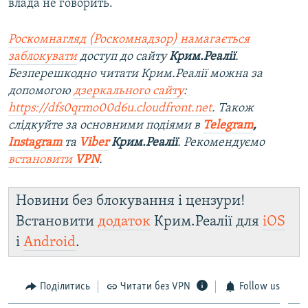
влада не говорить.
Роскомнагляд (Роскомнадзор) намагається
заблокувати
доступ до сайту
Крим.Реалії
.
Безперешкодно читати Крим.Реалії можна за
допомогою
дзеркального сайту
:
https://dfs0qrmo00d6u.cloudfront.net
. Також
слідкуйте за основними подіями в
Telegram
,
Instagram
та
Viber
Крим.Реалії
. Рекомендуємо
встановити
VPN
.
Новини без блокування і цензури!
Встановити
додаток
Крим.Реалії для
iOS
і
Android
.
Поділитись
Читати без VPN
Follow us