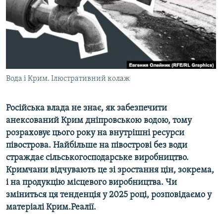
ВІДЕОУРОКИ «ELIFBE»
Русский
СВІДЧЕННЯ ОКУПАЦІЇ
Qırımtatar
УКРАЇНСЬКА ПРОБЛЕМА КРИМУ
ДОЛУЧАЙСЯ!
ІНФОГРАФІКА
Вода і Крим. Ілюстративний колаж
Російська влада не знає, як забезпечити
Усі сайти RFE/RL
анексований Крим дніпровською водою, тому
розраховує цього року на внутрішні ресурси
півострова. Найбільше на півострові без води
страждає сільськогосподарське виробництво.
Кримчани відчувають це зі зростання цін, зокрема,
і на продукцію місцевого виробництва. Чи
зміниться ця тенденція у 2025 році, розповідаємо у
матеріалі Крим.Реалії.