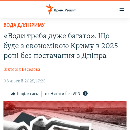
Доступність
посилання
Перейти
ВОДА ДЛЯ КРИМУ
до
НОВИНИ
«Води треба дуже багато». Що
основного
ВОДА.КРИМ
матеріалу
буде з економікою Криму в 2025
ВІДЕО ТА ФОТО
Перейти
році без постачання з Дніпра
до
ПОЛІТИКА
основної
Вікторія Веселова
БЛОГИ
навігації
Перейти
08 лютий 2025, 17:25
ПОГЛЯД
до
ІНТЕРВ'Ю
Поділитись
Читати без VPN
пошуку
ВСЕ ЗА ДЕНЬ
СПЕЦПРОЕКТИ
ЯК ОБІЙТИ БЛОКУВАННЯ
ДЕПОРТАЦІЯ