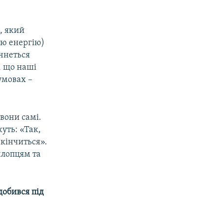
р, який
ою енергію)
очнеться
, що наші
умовах –
 вони самі.
жуть: «Так,
акінчиться».
хлопцям та
добився під