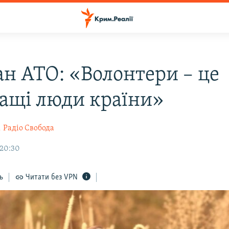
ан АТО: «Волонтери – це
ащі люди країни»
к
Радіо Свобода
 20:30
ь
Читати без VPN