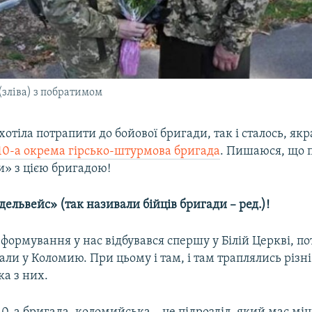
(зліва) з побратимом
 хотіла потрапити до бойової бригади, так і сталось, якр
10-а окрема гірсько-штурмова бригада
. Пишаюся, що 
и» з цією бригадою!
Едельвейс» (так називали бійців бригади – ред.)!
 формування у нас відбувався спершу у Білій Церкві, по
ли у Коломию. При цьому і там, і там траплялись різні ц
ка з них.