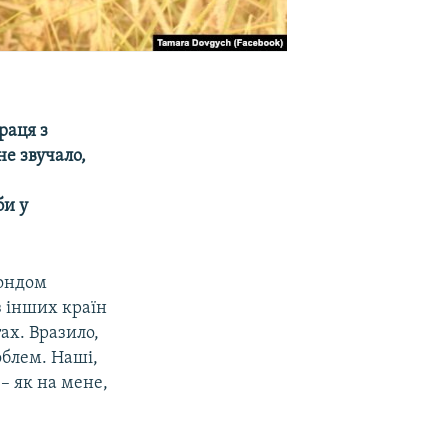
раця з
не звучало,
би у
фондом
з інших країн
ах. Вразило,
облем. Наші,
– як на мене,