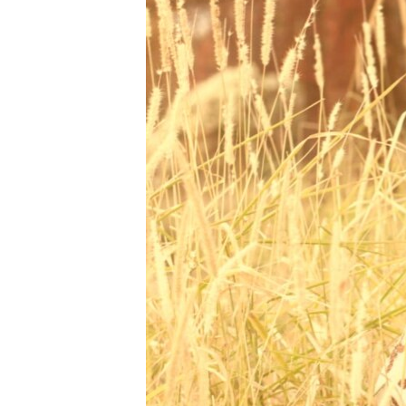
ВІДЕОУРОКИ «ELIFBE»
СВІДЧЕННЯ ОКУПАЦІЇ
УКРАЇНСЬКА ПРОБЛЕМА КРИМУ
ІНФОГРАФІКА