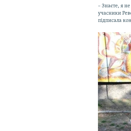
– Знаєте, я н
учасники Рево
підписала кон