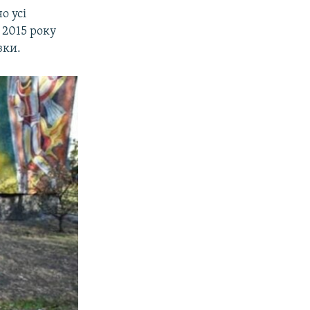
о усі
 2015 року
зки.