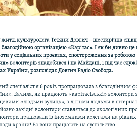
 житті культуролога Тетяни Довгич – шестирічна співп
лагодійною організацією «Карітас». І як би дивно це 
боти у соціальних проєктах, спостереження за роботою
их» волонтерів знадобився і на Майдані, і під час служ
х України, розповідає Довгич Радіо Свобода.
ний спеціаліст я 6 років пропрацювала з благодійним 
їни». Бачила, як працюють «карітасівські» волонтери 
цевими «людьми вулиць», з літніми людьми в інтернат
йозно західні волонтери ставляться до екологічних пр
олонтери працювали із іноземними колегами на рівних 
юди країни! Бо вони працюють на суспільство.