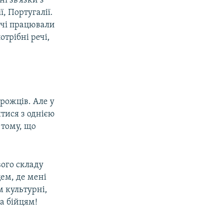
і зв’язки з
ї, Португалії.
ичі працювали
отрібні речі,
рожців. Але у
тися з однією
 тому, що
вого складу
ем, де мені
м культурні,
ба бійцям!