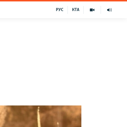
РУС
КТА