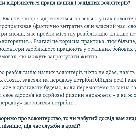
 чи відрізняється праця наших і західних волонтерів?
– Власне, якщо і відрізняється, то ось як: у них волонте
пропрацював (фактично витратив свій власний час, св
три місяці, має пройти місячну реабілітацію. Інакше п
«вигоряння». Взагалі це корисна практика, тим більше
волонтери здебільшого працюють у реальних бойових 
умовах, які можуть загрожувати життю.
ро реабілітацію наших волонтерів ніхто не дбає, навіть
х стоять, завезли на передову потрібні бійцям речі і ка
 але відпочивати будемо, коли переможемо та війна з
и своє здоров’я на серйозні ризики наражаєте – а ви ж 
«передку» здоровими потрібні…
оримо про волонтерство, то чи набутий досвід вам зна
 пізніше, під час служби в армії?