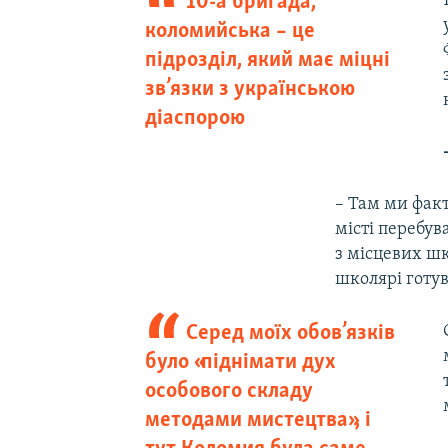
10-а бригада,
коломийська – це
підрозділ, який має міцні
зв’язки з українською
діаспорою
– Там ми фак
місті перебу
з місцевих ш
школярі готу
Серед моїх обов’язків
було «піднімати дух
особового складу
методами мистецтва», і