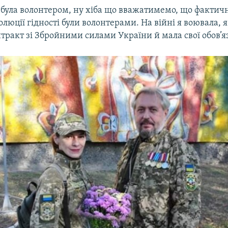
е була волонтером, ну хіба що вважатимемо, що фактичн
люції гідності були волонтерами. На війні я воювала, я
тракт зі Збройними силами України й мала свої обов’я