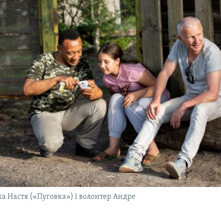
ка Настя («Пуговка») і волонтер Андре