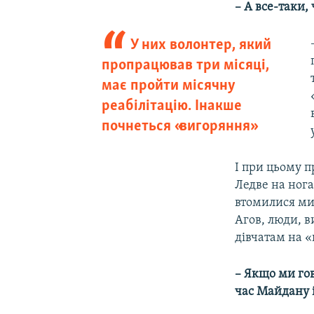
– А все-таки,
У них волонтер, який
пропрацював три місяці,
має пройти місячну
реабілітацію. Інакше
почнеться «вигоряння»
І при цьому п
Ледве на нога
втомилися ми,
Агов, люди, в
дівчатам на 
– Якщо ми гов
час Майдану і