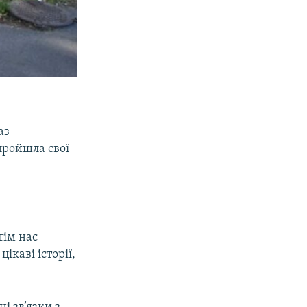
аз
пройшла свої
тім нас
ікаві історії,