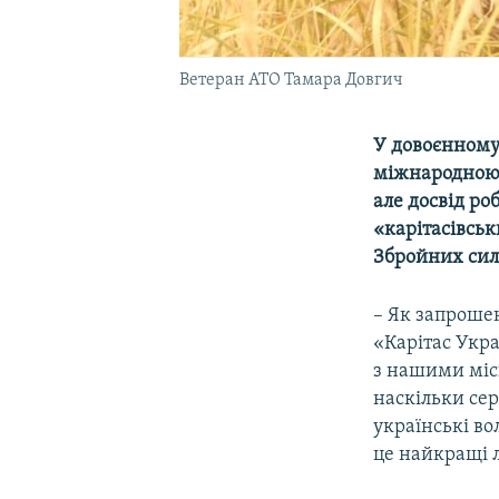
Ветеран АТО Тамара Довгич
У довоєнному
міжнародною б
але досвід ро
«карітасівськ
Збройних сила
– Як запроше
«Карітас Укра
з нашими міс
наскільки сер
українські в
це найкращі л