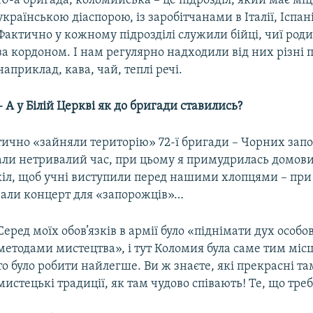
10-а бригада, коломийська – це підрозділ, який має міцн
українською діаспорою, із заробітчанами в Італії, Іспані
Фактично у кожному підрозділі служили бійці, чиї род
за кордоном. І нам регулярно надходили від них різні п
наприклад, кава, чай, теплі речі.
– А у Білій Церкві як до бригади ставились?
тично «зайняли територію» 72-ї бригади – Чорних запо
вали нетривалий час, при цьому я примудрилась домови
кіл, щоб учні виступили перед нашими хлопцями – при
вали концерт для «запорожців»…
Серед моїх обов’язків в армії було «піднімати дух особо
методами мистецтва», і тут Коломия була саме тим місц
то було робити найлегше. Ви ж знаєте, які прекрасні та
мистецькі традиції, як там чудово співають! Те, що тре