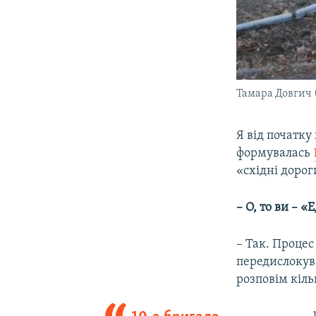
Тамара Довгич 
Я від початку
формувалась
«східні дорог
– О, то ви – «
– Так. Процес
передислокува
розповім кіль