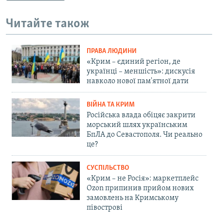
Читайте також
ПРАВА ЛЮДИНИ
«Крим – єдиний регіон, де
українці – меншість»: дискусія
навколо нової пам'ятної дати
ВІЙНА ТА КРИМ
Російська влада обіцяє закрити
морський шлях українським
БпЛА до Севастополя. Чи реально
це?
СУСПІЛЬСТВО
«Крим – не Росія»: маркетплейс
Ozon припинив прийом нових
замовлень на Кримському
півострові