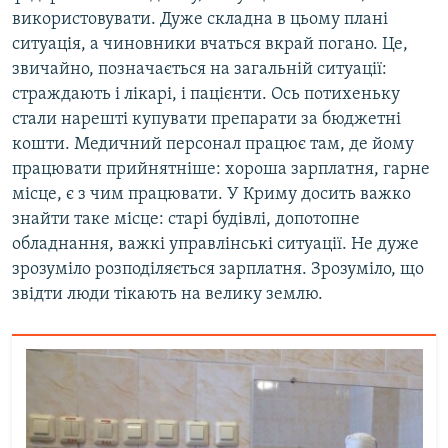
використовувати. Дуже складна в цьому плані
ситуація, а чиновники вчаться вкрай погано. Це,
звичайно, позначається на загальній ситуації:
страждають і лікарі, і пацієнти. Ось потихеньку
стали нарешті купувати препарати за бюджетні
кошти. Медичний персонал працює там, де йому
працювати прийнятніше: хороша зарплатня, гарне
місце, є з чим працювати. У Криму досить важко
знайти таке місце: старі будівлі, допотопне
обладнання, важкі управлінські ситуації. Не дуже
зрозуміло розподіляється зарплатня. Зрозуміло, що
звідти люди тікають на велику землю.