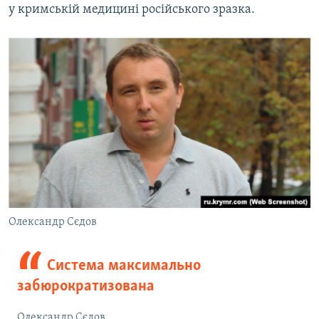
у кримській медицині російського зразка.
Олександр Сєдов
Система максимально
забюрократизована
Олександр Сєдов