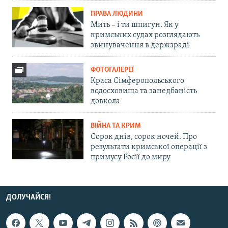
ПРАВА ЛЮДИНИ
Мить – і ти шпигун. Як у
кримських судах розглядають
звинувачення в держзраді
ФОТОГАЛЕРЕЇ
Краса Сімферопольського
водосховища та занедбаність
довкола
ВІЙНА ТА КРИМ
Сорок днів, сорок ночей. Про
результати кримської операції з
примусу Росії до миру
ДОЛУЧАЙСЯ!