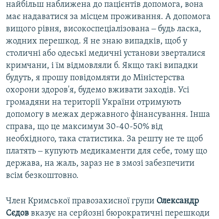
найбільш наближена до пацієнтів допомога, вона
має надаватися за місцем проживання. А допомога
вищого рівня, високоспеціалізована ‒ будь ласка,
жодних перешкод. Я не знаю випадків, щоб у
столичні або одеські медичні установи зверталися
кримчани, і їм відмовляли б. Якщо такі випадки
будуть, я прошу повідомляти до Міністерства
охорони здоров'я, будемо вживати заходів. Усі
громадяни на території України отримують
допомогу в межах державного фінансування. Інша
справа, що це максимум 30-40-50% від
необхідного, така статистика. За решту не те щоб
платять ‒ купують медикаменти для себе, тому що
держава, на жаль, зараз не в змозі забезпечити
всім безкоштовно.
Член Кримської правозахисної групи
Олександр
Сєдов
вказує на серйозні бюрократичні перешкоди