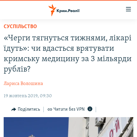
Доступність
посилання
Перейти
СУСПІЛЬСТВО
до
НОВИНИ
«Черги тягнуться тижнями, лікарі
основного
ВОДА.КРИМ
матеріалу
їдуть»: чи вдасться врятувати
ВІДЕО ТА ФОТО
Перейти
кримську медицину за 3 мільярди
до
ПОЛІТИКА
рублів?
основної
БЛОГИ
навігації
Лариса Волошина
Перейти
ПОГЛЯД
до
19 жовтень 2019, 09:30
ІНТЕРВ'Ю
пошуку
ВСЕ ЗА ДЕНЬ
Поділитись
Читати без VPN
СПЕЦПРОЕКТИ
ЯК ОБІЙТИ БЛОКУВАННЯ
ДЕПОРТАЦІЯ