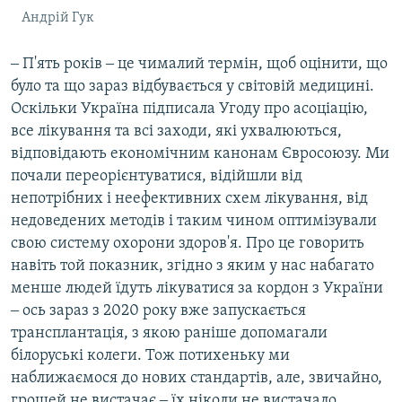
Андрій Гук
‒ П'ять років ‒ це чималий термін, щоб оцінити, що
було та що зараз відбувається у світовій медицині.
Оскільки Україна підписала Угоду про асоціацію,
все лікування та всі заходи, які ухвалюються,
відповідають економічним канонам Євросоюзу. Ми
почали переорієнтуватися, відійшли від
непотрібних і неефективних схем лікування, від
недоведених методів і таким чином оптимізували
свою систему охорони здоров'я. Про це говорить
навіть той показник, згідно з яким у нас набагато
менше людей їдуть лікуватися за кордон з України
‒ ось зараз з 2020 року вже запускається
трансплантація, з якою раніше допомагали
білоруські колеги. Тож потихеньку ми
наближаємося до нових стандартів, але, звичайно,
грошей не вистачає ‒ їх ніколи не вистачало.