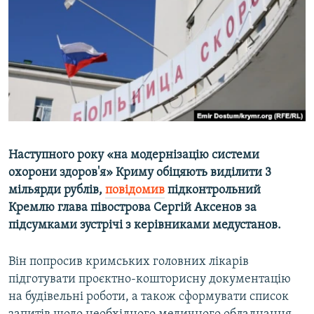
ВІДЕОУРОКИ «ELIFBE»
Русский
СВІДЧЕННЯ ОКУПАЦІЇ
Qırımtatar
УКРАЇНСЬКА ПРОБЛЕМА КРИМУ
ДОЛУЧАЙСЯ!
ІНФОГРАФІКА
Усі сайти RFE/RL
Наступного року «на модернізацію системи
охорони здоров'я» Криму обіцяють виділити 3
мільярди рублів,
повідомив
підконтрольний
Кремлю глава півострова Сергій Аксенов за
підсумками зустрічі з керівниками медустанов.
Він попросив кримських головних лікарів
підготувати проєктно-кошторисну документацію
на будівельні роботи, а також сформувати список