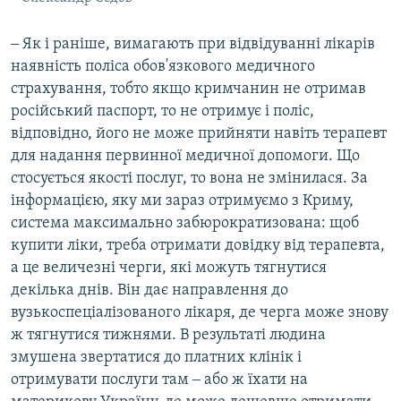
‒ Як і раніше, вимагають при відвідуванні лікарів
наявність поліса обов'язкового медичного
страхування, тобто якщо кримчанин не отримав
російський паспорт, то не отримує і поліс,
відповідно, його не може прийняти навіть терапевт
для надання первинної медичної допомоги. Що
стосується якості послуг, то вона не змінилася. За
інформацією, яку ми зараз отримуємо з Криму,
система максимально забюрократизована: щоб
купити ліки, треба отримати довідку від терапевта,
а це величезні черги, які можуть тягнутися
декілька днів. Він дає направлення до
вузькоспеціалізованого лікаря, де черга може знову
ж тягнутися тижнями. В результаті людина
змушена звертатися до платних клінік і
отримувати послуги там ‒ або ж їхати на