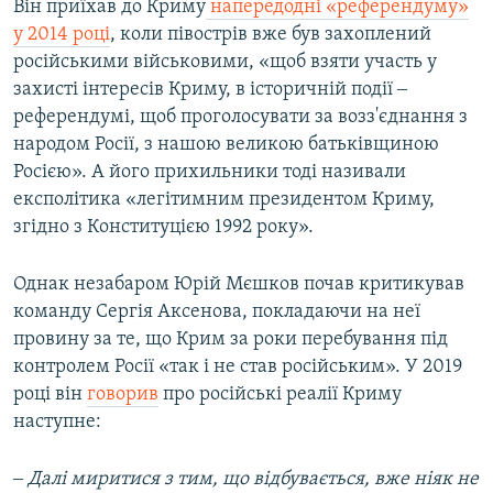
Він приїхав до Криму
напередодні «референдуму»
у 2014 році
, коли півострів вже був захоплений
російськими військовими, «щоб взяти участь у
захисті інтересів Криму, в історичній події ‒
референдумі, щоб проголосувати за возз'єднання з
народом Росії, з нашою великою батьківщиною
Росією». А його прихильники тоді називали
експолітика «легітимним президентом Криму,
згідно з Конституцією 1992 року».
Однак незабаром Юрій Мєшков почав критикував
команду Сергія Аксенова, покладаючи на неї
провину за те, що Крим за роки перебування під
контролем Росії «так і не став російським». У 2019
році він
говорив
про російські реалії Криму
наступне:
‒ Далі миритися з тим, що відбувається, вже ніяк не