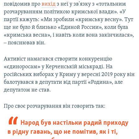
повідомив про
вихід
з неї у зв'язку з «тотальним
розчаруванням політикою кримської влади». «У
партії кажуть: «Ми зробили «кримську весну». Тут
ще не було й близько «Единой России», коли була
«кримська весна», і навіть коли вона закінчилася»,
‒ пояснював він.
Активіст намагався створити конкуренцію
«єдиноросам» у Керченській міськраді. На
російських виборах у Криму у вересні 2019 року він
балотувався в депутати від партії «Родина», але
депутатом не став.
Про своє розчарування він говорить так:
Народ був настільки радий приходу
в рідну гавань, що не помітив, як і ті,