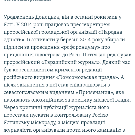
Уродженець Донецька, він в останні роки жив у
Ялті. У 2014 році працював прессекретарем
проросійської громадської організації «Народна
єдність». Її активісти у березні 2014 року збирали
підписи за проведення «референдуму» про
приєднання півострова до Росії. Потім він редагував
проросійський «Евразийский журнал». Деякий час
був кореспондентом кримської редакції
російського видання «Комсомольская правда». А
після звільнення з неї став співпрацювати з
севастопольським виданням «Примечания», яке
називають опозиційним за критику місцевої влади.
Через критичні публікації журналіста його
перестали пускати в контрольовану Росією
Ялтинську міськраду, а місцеві провладні
журналісти організували проти нього кампанію з