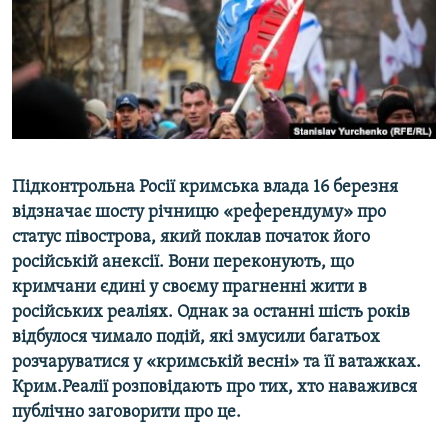
ВІДЕОУРОКИ «ELIFBE»
Русский
СВІДЧЕННЯ ОКУПАЦІЇ
Qırımtatar
УКРАЇНСЬКА ПРОБЛЕМА КРИМУ
ДОЛУЧАЙСЯ!
ІНФОГРАФІКА
Підконтрольна Росії кримська влада 16 березня
відзначає шосту річницю «референдуму» про
Усі сайти RFE/RL
статус півострова, який поклав початок його
російській анексії. Вони переконують, що
кримчани єдині у своєму прагненні жити в
російських реаліях. Однак за останні шість років
відбулося чимало подій, які змусили багатьох
розчаруватися у «кримській весні» та її ватажках.
Крим.Реалії розповідають про тих, хто наважився
публічно заговорити про це.