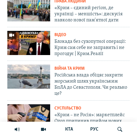
ПРАВА ЛЮДИНИ
«Крим – єдиний регіон, де
українці – меншість»: дискусія
навколо нової пам'ятної дати
ВІДЕО
Блокада без сухопутної операції:
Крим сам себе не заправить і не
прогодує | Крим.Реалії
ВІЙНА ТА КРИМ
Російська влада обіцяє закрити
морський шлях українським
БпЛА до Севастополя. Чи реально
це?
СУСПІЛЬСТВО
«Крим – не Росія»: маркетплейс
Ozon припинив прийом нових
замовлень на Кримському
КТА
РУС
півострові