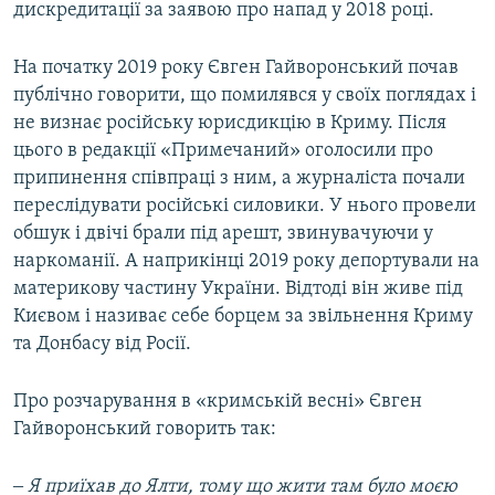
дискредитації за заявою про напад у 2018 році.
На початку 2019 року Євген Гайворонський почав
публічно говорити, що помилявся у своїх поглядах і
не визнає російську юрисдикцію в Криму. Після
цього в редакції «Примечаний» оголосили про
припинення співпраці з ним, а журналіста почали
переслідувати російські силовики. У нього провели
обшук і двічі брали під арешт, звинувачуючи у
наркоманії. А наприкінці 2019 року депортували на
материкову частину України. Відтоді він живе під
Києвом і називає себе борцем за звільнення Криму
та Донбасу від Росії.
Про розчарування в «кримській весні» Євген
Гайворонський говорить так:
‒ Я приїхав до Ялти, тому що жити там було моєю