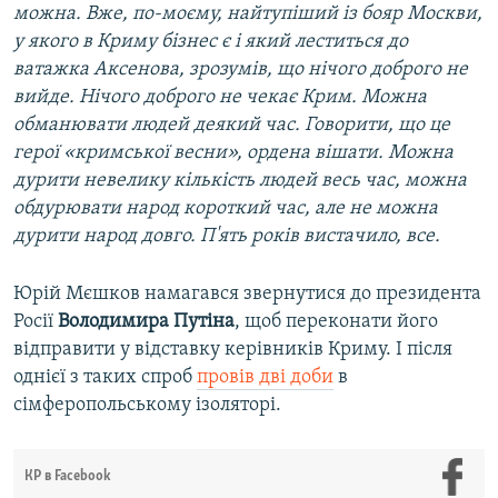
можна. Вже, по-моєму, найтупіший із бояр Москви,
у якого в Криму бізнес є і який леститься до
ватажка Аксенова, зрозумів, що нічого доброго не
вийде. Нічого доброго не чекає Крим. Можна
обманювати людей деякий час. Говорити, що це
герої «кримської весни», ордена вішати. Можна
дурити невелику кількість людей весь час, можна
обдурювати народ короткий час, але не можна
дурити народ довго. П'ять років вистачило, все.
Юрій Мєшков намагався звернутися до президента
Росії
Володимира Путіна
, щоб переконати його
відправити у відставку керівників Криму. І після
однієї з таких спроб
провів дві доби
в
сімферопольському ізоляторі.
КР в Facebook