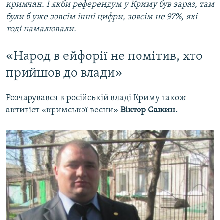
кримчан. І якби референдум у Криму був зараз, там
були б уже зовсім інші цифри, зовсім не 97%, які
тоді намалювали.
«Народ в ейфорії не помітив, хто
прийшов до влади»
Розчарувався в російській владі Криму також
активіст «кримської весни»
Віктор Сажин.