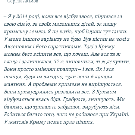
Сергій Акімов
‒ Я у 2014 році, коли все відбувалося, піднявся за
свою сім'ю, за своїх маленьких дітей, за нашу
кримську землю. Я не хотів, щоб їздили тут танки.
У мене іншого варіанту не було. Був кістяк на чолі з
Аксеновим і його соратниками. Тоді з Криму
можна було зліпити все, що хочеш. Але вся та ж
влада і залишилася. Ті ж чиновники, ті ж депутати.
Вони просто змінили прапори ‒ і все. Як і вся
поліція. Куди їм вигідно, туди вони й качали
маятник. А проблеми кримчан не вирішуються.
Вони примудрилися розвалити все. З Кримом
відбувається якась біда. Грабують, знищують. Ми
бачимо, що тривають забудови, вирубують ліси.
Робиться багато того, чого не робилося при Україні.
У жителів Криму немає прав ніяких.​