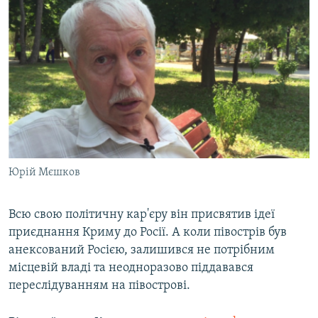
Юрій Мєшков
Всю свою політичну кар'єру він присвятив ідеї
приєднання Криму до Росії. А коли півострів був
анексований Росією, залишився не потрібним
місцевій владі та неодноразово піддавався
переслідуванням на півострові.