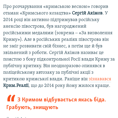
Про розчарування «кримською весною» говорив
отаман «Кримського козацтва»
Сергій Акімов
. У
2014 році він активно підтримував російську
анексію півострова, був нагороджений
російськими медалями (зокрема ‒ «За визволення
Криму»). Але в російських реаліях півострова він
не зміг розвивати свій бізнес, а потім ще й був
звільнений з роботи. Сергій Акімов називає це
помстою з боку підконтрольної Росії влади Криму за
публічну критику. Він неодноразово опинявся в
поліцейському автозаку за публічні акції з
критикою кримської влади. Раніше він
зізнавався
Крим.Реалії
, що до 2014 року йому жилося краще.
З Кримом відбувається якась біда.
Грабують, знищують