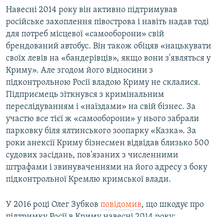
Навесні 2014 року він активно підтримував
російське захоплення півострова і навіть надав тоді
для потреб місцевої «самооборони» свій
брендований автобус. Він також обіцяв «нацькувати
своїх левів на «бандерівців», якщо вони з'являться у
Криму». Але згодом його відносини з
підконтрольною Росії владою Криму не склалися.
Підприємець зіткнувся з кримінальним
переслідуванням і «наїздами» на свій бізнес. За
участю все тієї ж «самооборони» у нього забрали
парковку біля ялтинського зоопарку «Казка». За
роки анексії Криму бізнесмен відвідав близько 500
судових засідань, пов'язаних з численними
штрафами і звинуваченнями на його адресу з боку
підконтрольної Кремлю кримської влади.
У 2016 році Олег Зубков
повідомив
, що шкодує про
підтримку Росії в Криму навесні 2014 року: