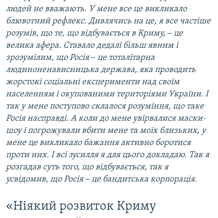
людей не вважають. У мене все це викликало
блювотний рефлекс. Дивлячись на це, я все частіше
розумів, що те, що відбувається в Криму, ‒ це
велика афера. Ставало дедалі більш явним і
зрозумілим, що Росія ‒ це тоталітарна
людиноненависницька держава, яка проводить
жорстокі соціальні експерименти над своїм
населенням і окупованими територіями України. І
так у мене поступово склалося розуміння, що таке
Росія насправді. А коли до мене увірвалися маски-
шоу і погрожували вбити мене та моїх близьких, у
мене це викликало бажання активно боротися
проти них. І всі зусилля я для цього докладаю. Так я
розгадав суть того, що відбувається, так я
усвідомив, що Росія ‒ це бандитська корпорація.​
«Ніякий розвиток Криму