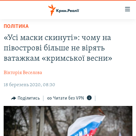
Доступність
посилання
Перейти
ПОЛІТИКА
до
НОВИНИ
«Усі маски скинуті»: чому на
основного
ВОДА.КРИМ
матеріалу
півострові більше не вірять
ВІДЕО ТА ФОТО
Перейти
ватажкам «кримської весни»
до
ПОЛІТИКА
основної
Вікторія Веселова
БЛОГИ
навігації
Перейти
18 березень 2020, 08:30
ПОГЛЯД
до
ІНТЕРВ'Ю
Поділитись
Читати без VPN
пошуку
ВСЕ ЗА ДЕНЬ
СПЕЦПРОЕКТИ
ЯК ОБІЙТИ БЛОКУВАННЯ
ДЕПОРТАЦІЯ