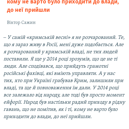
кому не варто було приходити до влади,
до неї прийшли
Віктор Сажин
‒ У самій «кримській весні» я не розчарований. Те,
що я зараз живу в Росії, мені дуже подобається. Але
я розчарований у кримській владі, не тих людей
поставили. Я ще у 2014 році зрозумів, що це не ті
люди. Але сподівався, що прийдуть грамотні
російські фахівці, які вміють управляти. А у нас
тих, хто при Україні грабував Крим, залишили при
владі, та ще й повноваження їм дали. У 2014 році
все залежало від народу, але тоді був просто момент
ейфорії. Народ був настільки радий приходу в рідну
гавань, що не помітив, як і ті, кому не варто було
приходити до влади, до неї прийшли.​