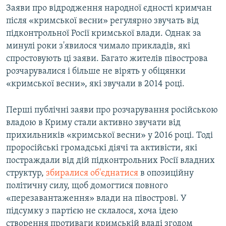
Заяви про відродження народної єдності кримчан
після «кримської весни» регулярно звучать від
підконтрольної Росії кримської влади. Однак за
минулі роки з'явилося чимало прикладів, які
спростовують ці заяви. Багато жителів півострова
розчарувалися і більше не вірять у обіцянки
«кримської весни», які звучали в 2014 році.
Перші публічні заяви про розчарування російською
владою в Криму стали активно звучати від
прихильників «кримської весни» у 2016 році. Тоді
проросійські громадські діячі та активісти, які
постраждали від дій підконтрольних Росії владних
структур,
збиралися об'єднатися
в опозиційну
політичну силу, щоб домогтися повного
«перезавантаження» влади на півострові. У
підсумку з партією не склалося, хоча ідею
створення противаги кримській владі згодом