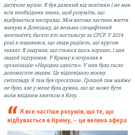
дитячою мрією. Я був далекий від політики і не мав
всіх необхідних знань, щоб розуміти, що
відбувається насправді. Моя вагома частина життя
минула в Донецьку, де вельми специфічний
менталітет, багато хто ностальгує за СРСР. У 2014
році я подивився, що люди радіють, що кругом
захват. Я подумав, що сталося щось хороше, і цих
людей підтримав. У Криму я потрапив в
організацію «Народна єдність». У них було гасло
допомагати людям. Це відповідало моєму
світогляду. Я там був пресаташе. Грошей там майже
не було, але у мене була думка, що це може бути
моїм вхідним квитком в Ялту.​
Я все частіше розумів, що те, що
відбувається в Криму, ‒ це велика афера