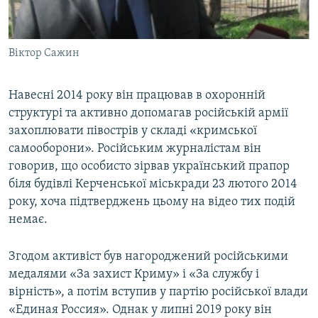
Віктор Сажин
Навесні 2014 року він працював в охоронній
структурі та активно допомагав російській армії
захоплювати півострів у складі «кримської
самооборони». Російським журналістам він
говорив, що особисто зірвав український прапор
біля будівлі Керченської міськради 23 лютого 2014
року, хоча підтверджень цьому на відео тих подій
немає.
Згодом активіст був нагороджений російськими
медалями «За захист Криму» і «За службу і
вірність», а потім вступив у партію російської влади
«Единая Россия». Однак у липні 2019 року він