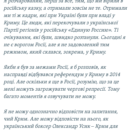
Я розчарований, перш за все, тим, що ми вірили в
російську казку, а отримали зовсім не те. Отримали
ми ті ж кадри, які при Україні були при владі у
Криму. Це люди, які перекочували з української
Партії регіонів у російську «Единую Россию». Ті
очікування, які були, швидко розтанули. Сьогодні я
не є ворогом Росії, але я не задоволений тим
режимом, який склався, зокрема, у Криму.
Якби я був за межами Росії, я б розповів, як
насправді відбувався референдум у Криму в 2014
році. Але оскільки я ще в Росії, розумію, що за це
мені можуть загрожувати чергові репресії. Тому
багато моментів я озвучувати не можу.
Я не можу однозначно відповісти на запитання,
чий Крим. Але можу відповісти на нього, як
український боксер Олександр Усик ‒ Крим для