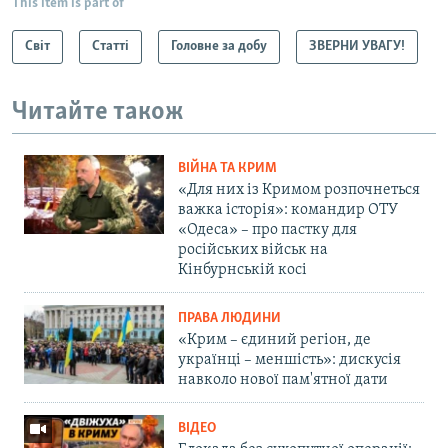
This item is part of
Світ
Статті
Головне за добу
ЗВЕРНИ УВАГУ!
Читайте також
ВІЙНА ТА КРИМ
«Для них із Кримом розпочнеться
важка історія»: командир ОТУ
«Одеса» – про пастку для
російських військ на
Кінбурнській косі
ПРАВА ЛЮДИНИ
«Крим – єдиний регіон, де
українці – меншість»: дискусія
навколо нової пам'ятної дати
ВІДЕО