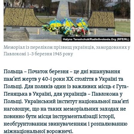
ВІДЕОУРОКИ «ELIFBE»
Русский
СВІДЧЕННЯ ОКУПАЦІЇ
Qırımtatar
УКРАЇНСЬКА ПРОБЛЕМА КРИМУ
ДОЛУЧАЙСЯ!
ІНФОГРАФІКА
Меморіал із переліком прізвищ українців, замордованих у
Павлокомі 1–3 березня 1945 року
Усі сайти RFE/RL
Польща – Початок березня – це дні вшанування
пам’яті жертв у 40-і роки ХХ століття в Україні та
Польщі. Для поляків один із важливих місць є Гута-
Пеняцька в Україні, для українців – Павлокома у
Польщі. Український
інститут національної пам’яті
наголошує, що на таких меморіальних заходах не
повинно бути місця інструменталізації історії,
необґрунтованим звинуваченням і розпалюванню
міжнаціональної ворожнечі.