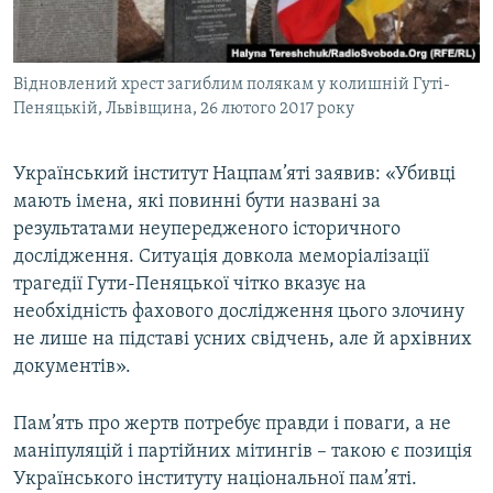
Відновлений хрест загиблим полякам у колишній Гуті-
Пеняцькій, Львівщина, 26 лютого 2017 року
Український інститут Нацпам’яті заявив: «Убивці
мають імена, які повинні бути названі за
результатами неупередженого історичного
дослідження. Ситуація довкола меморіалізації
трагедії Гути-Пеняцької чітко вказує на
необхідність фахового дослідження цього злочину
не лише на підставі усних свідчень, але й архівних
документів».
Пам’ять про жертв потребує правди і поваги, а не
маніпуляцій і партійних мітингів – такою є позиція
Українського інституту національної пам’яті.