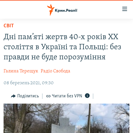
Доступність
посилання
Перейти
СВІТ
до
НОВИНИ
Дні пам’яті жертв 40-х років ХХ
основного
ВОДА.КРИМ
матеріалу
століття в Україні та Польщі: без
ВІДЕО ТА ФОТО
Перейти
правди не буде порозуміння
до
ПОЛІТИКА
основної
Галина Терещук
Радіо Свобода
БЛОГИ
навігації
Перейти
08 березень 2021, 09:30
ПОГЛЯД
до
ІНТЕРВ'Ю
Поділитись
Читати без VPN
пошуку
ВСЕ ЗА ДЕНЬ
СПЕЦПРОЕКТИ
ЯК ОБІЙТИ БЛОКУВАННЯ
ДЕПОРТАЦІЯ