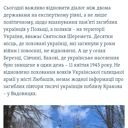
Сьогодні важливо відновити діалог між двома
державами на експертному рівні, а не лише
політичному, щодо вшанування пам’яті загиблих
українців у Польщі, а поляків – на території
України, вважає Святослав Шеремета. Десятки
місць, де поховані українці, які загинули у роки
війни і повоєнні, не відновлені. А це у селах
Березці, Сівчині, Бахові, де українське населення
було знищене в один день – 11 квітня 1945 року. Не
відновлено поховання вояків Української галицької
армії у місті Любашів, немає жодної інформації про
загиблих півтори тисячі українців поблизу Кракова
– у Вадовицях.