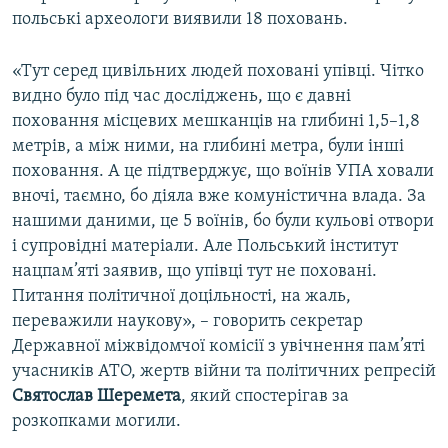
польські археологи виявили 18 поховань.
«Тут серед цивільних людей поховані упівці. Чітко
видно було під час досліджень, що є давні
поховання місцевих мешканців на глибині 1,5–1,8
метрів, а між ними, на глибині метра, були інші
поховання. А це підтверджує, що воїнів УПА ховали
вночі, таємно, бо діяла вже комуністична влада. За
нашими даними, це 5 воїнів, бо були кульові отвори
і супровідні матеріали. Але Польський інститут
нацпам’яті заявив, що упівці тут не поховані.
Питання політичної доцільності, на жаль,
переважили наукову», – говорить секретар
Державної міжвідомчої комісії з увічнення пам’яті
учасників АТО, жертв війни та політичних репресій
Святослав Шеремета
, який спостерігав за
розкопками могили.