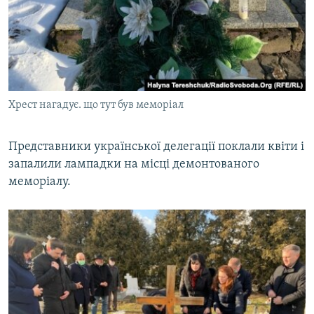
Хрест нагадує. що тут був меморіал
Представники української делегації поклали квіти і
запалили лампадки на місці демонтованого
меморіалу.