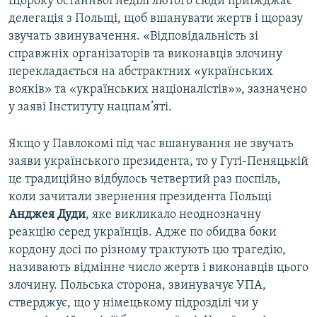
Щороку останньої неділі лютого сюди приїжджає
делегація з Польщі, щоб вшанувати жертв і щоразу
звучать звинувачення. «Відповідальність зі
справжніх організаторів та виконавців злочину
перекладається на абстрактних «українських
вояків» та «українських націоналістів»», зазначено
у заяві Інституту нацпам’яті.
Якщо у Павлокомі під час вшанування не звучать
заяви українського президента, то у Гуті-Пеняцькій
це традиційно відбулось четвертий раз поспіль,
коли зачитали звернення президента Польщі
Анджея Дуди
, яке викликало неоднозначну
реакцію серед українців. Адже по обидва боки
кордону досі по різному трактують цю трагедію,
називають відмінне число жертв і виконавців цього
злочину. Польська сторона, звинувачує УПА,
стверджує, що у німецькому підрозділі чи у