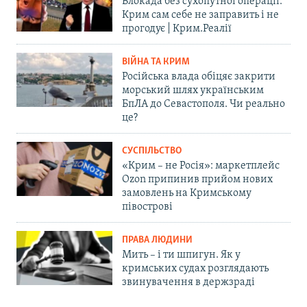
Блокада без сухопутної операції:
Крим сам себе не заправить і не
прогодує | Крим.Реалії
ВІЙНА ТА КРИМ
Російська влада обіцяє закрити
морський шлях українським
БпЛА до Севастополя. Чи реально
це?
СУСПІЛЬСТВО
«Крим – не Росія»: маркетплейс
Ozon припинив прийом нових
замовлень на Кримському
півострові
ПРАВА ЛЮДИНИ
Мить – і ти шпигун. Як у
кримських судах розглядають
звинувачення в держзраді