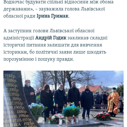
Водночас будувати спільні відносини між обома
державами», – зауважила голова Львівської
обласної ради
Ірина Гримак
.
А заступник голови Львівської обласної
адміністрації
Андрій Годик
закликав складні
історичні питання залишати для вивчення
історикам, бо політичні заяви лише шкодять
порозумінню і пошуку правди.