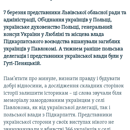
7 березня представники Львівської обласної ради та
адміністрації, Об’єднання українців у Польщі,
українське духовенство Польщі, генеральний
консул України у Любліні та місцева влада
Підкарпатського воєводства вшанували загиблих
українців у Павлокомі. А тижнем раніше польська
делегація і представники української влади були у
Гуті-Пеняцькій.
Пам’ятати про минуле, визнати правду і будувати
добрі відносини, а дослідження складних сторінок
історії залишити історикам – ці слова звучали біля
меморіалу замордованим українцям у селі
Павлокома, як від української делегації, так і
польської влади з Підкарпаття. Представники
української сторони у своїх виступах нікого не
звинувачували у вбивстві 366 українців у селі