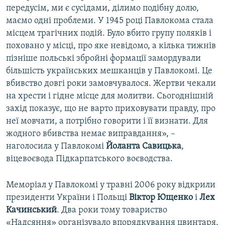
передусім, ми є сусідами, ділимо подібну долю,
маємо одні проблеми. У 1945 році Павлокома стала
місцем трагічних подій. Було вбито групу поляків і
поховано у місці, про яке невідомо, а кілька тижнів
пізніше польські збройні формації замордували
більшість українських мешканців у Павлокомі. Це
вбивство довгі роки замовчувалося. Жертви чекали
на хрести і гідне місце для молитви. Сьогоднішній
захід показує, що не варто приховувати правду, про
неї мовчати, а потрібно говорити і її визнати. Для
жодного вбивства немає виправдання», –
наголосила у Павлокомі
Йоланта Савицька
,
віцевоєвода Підкарпатського воєводства.
Меморіал у Павлокомі у травні 2006 року відкрили
президенти України і Польщі
Віктор Ющенко
і
Лех
Качинський
. Два роки тому товариство
«Надсяння» організувало впорядкування цвинтаря,