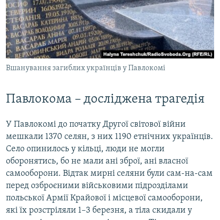
Вшанування загиблих українців у Павлокомі
Павлокома – досліджена трагедія
У Павлокомі до початку Другої світової війни
мешкали 1370 селян, з них 1190 етнічних українців.
Село опинилось у кільці, люди не могли
оборонятись, бо не мали ані зброї, ані власної
самооборони. Відтак мирні селяни були сам-на-сам
перед озброєними військовими підрозділами
польської Армії Крайової і місцевої самооборони,
які їх розстріляли 1–3 березня, а тіла скидали у