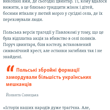
викопані ями, де сьогодні цвинтар. Ті, кому вдалося
вижити, а це близько тридцяти жінок і дітей,
босими втікали у лютий мороз у сусідні села, де їх
переховували люди.
Польська версія трагедії у Павлокомі у тому, що це
була відплатна акція за вбивство в селі поляків.
Поруч цвинтаря, біля костелу, встановлений
символічний хрест, але останки загиблих так і не
знайдені.
Польські збройні формації
замордували більшість українських
мешканців
Йоланта Савицька
«Історія наших народів дуже трагічна. Але,