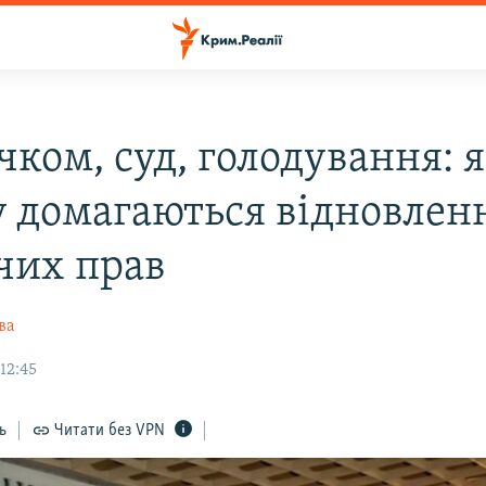
ком, суд, голодування: я
 домагаються відновлен
чих прав
ва
12:45
ь
Читати без VPN