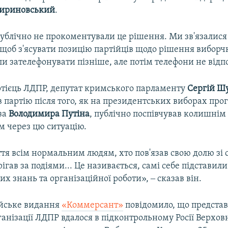
ириновський
.
 публічно не прокоментували це рішення. Ми зв'язалис
 щоб з'ясувати позицію партійців щодо рішення виборч
 зателефонувати пізніше, але потім телефони не відп
тієць ЛДПР, депутат кримського парламенту
Сергій Ш
партію після того, як на президентських виборах про
 за
Володимира Путіна
, публічно поспівчував колишнім
м через цю ситуацію.
тя всім нормальним людям, хто пов'язав свою долю зі
ігав за подіями... Це називається, самі себе підставил
их знань та організаційної роботи», ‒ сказав він.
ійське видання
«Коммерсант»
повідомило, що предста
анізації ЛДПР вдалося в підконтрольному Росії Верхов