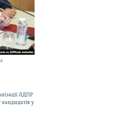
ов
анізації ЛДПР
 кандидатів у