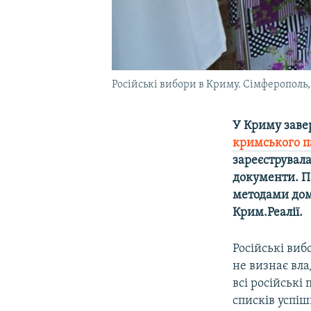
Російські вибори в Криму. Сімферополь,
У Криму заве
кримського п
зареєструвала
документи. По
методами дом
Крим.Реалії.
Російські виб
не визнає вла
всі російські
списків успі