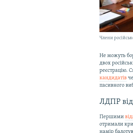
Члени російсь
Не можуть бо
двох російсь
реєстрацію. 
кандидатів
че
пасивного ви
ЛДПР від
Першими
від
отримали крим
намір балоту