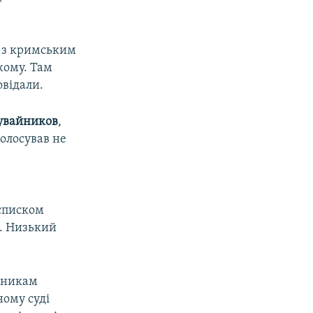
я з кримським
кому. Там
овідали.
увайников
,
голосував не
 списком
и. Низький
вникам
ному суді