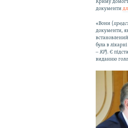
Криму домогт
документи
дл
«Вони (
предс
документи, я
встановлений 
була в лікарні
‒ КР
). Є підс
виданню гол