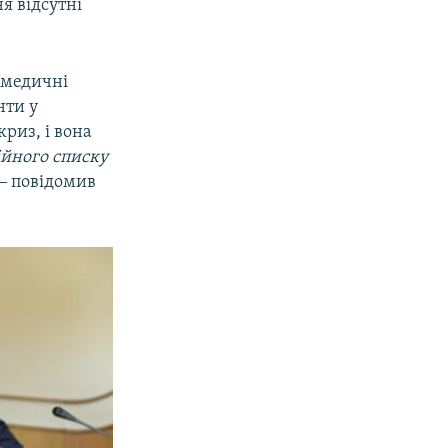
я відсутні
 медичні
нти у
криз, і вона
ійного списку
 ‒ повідомив