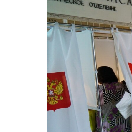
ВІДЕОУРОКИ «ELIFBE»
СВІДЧЕННЯ ОКУПАЦІЇ
УКРАЇНСЬКА ПРОБЛЕМА КРИМУ
ІНФОГРАФІКА