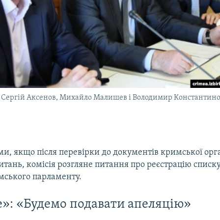
) Сергій Аксенов, Михайло Малишев і Володимир Константин
ми, якщо після перевірки до документів кримської орг
тань, комісія розгляне питання про реєстрацію списку
мського парламенту.
»: «Будемо подавати апеляцію»