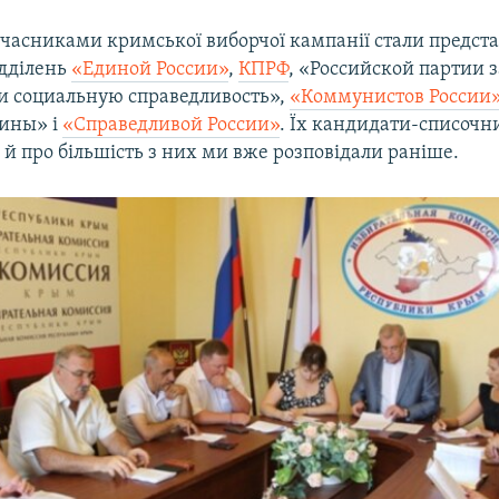
часниками кримської виборчої кампанії стали предст
дділень
«Единой России»
,
КПРФ
, «Российской партии з
и социальную справедливость»,
«Коммунистов России
дины» і
«Справедливой России»
. Їх кандидати-списочн
 й про більшість з них ми вже розповідали раніше.