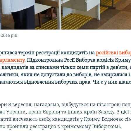
 2016 рік
ршився термін реєстрації кандидатів на
російські вибо
арламенту
. Підконтрольна Росії Виборча комісія Криму
 кандидатів за списками тільки семи партій з дев'яти, 
літики, яких не допустили до виборів, не змирилися 
агаються відновлення виборчих прав. Чи є у них шанси
ори 8 вересня, нагадаємо, відбудуться на півострові поп
да України, країн Європи та інших країн Заходу. З ціє
 партії висувають своїх кандидатів у Криму. Водночас с
шно пройшли реєстрацію в кримському Виборчкомі.