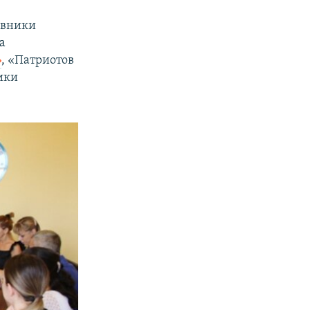
авники
а
»
, «Патриотов
ики