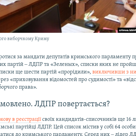
кого виборчкому Криму
ротися за мандати депутатів кримського парламенту 
ких партій ‒ ЛДПР та «Зеленых», списки яких не прой
Списки ще шести партій «прорідили»,
виключивши з ни
рез «приховування відомостей про судимості» та «відс
борчого права».
мовлено. ЛДПР повертається?
мову в реєстрації
своїх кандидатів-списочників ще 16 
ські партійці ЛДПР. Цей список містив у собі 64 особи
ватися до кримського парламенту. Серед них ‒ лідер Л