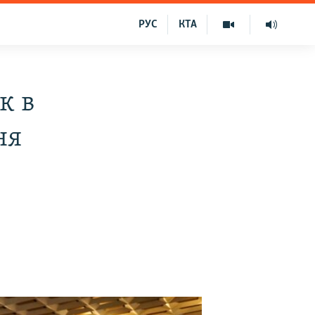
РУС
КТА
к в
ня