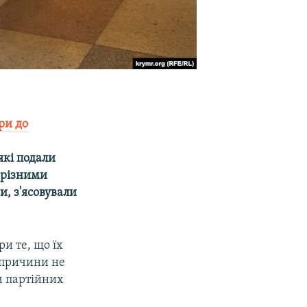
ри до
які подали
і різними
, з'ясовували
ри те, що їх
ї причини не
ім партійних