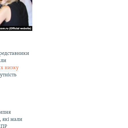
представники
шли
х низку
утність
липня
, які мали
ДПР