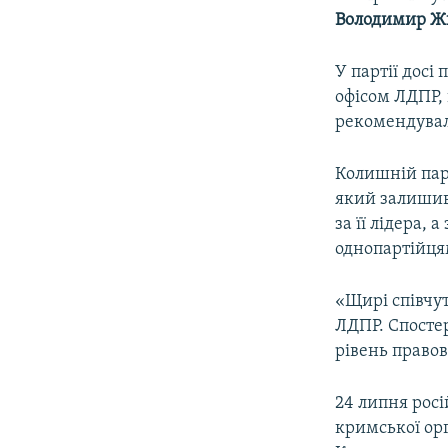
Володимир Ж
У партії досі
офісом ЛДПР,
рекомендували
Колишній пар
який залишив 
за її лідера, а
однопартійця
«Щирі співчут
ЛДПР. Спостер
рівень правов
24 липня рос
кримської орг