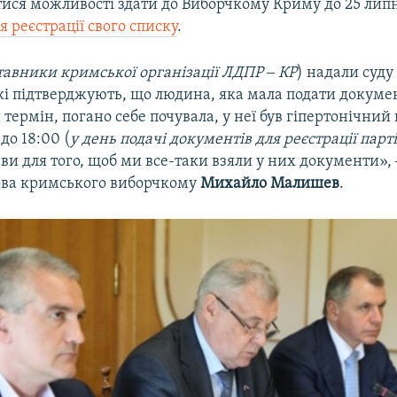
ися можливості здати до Виборчкому Криму до 25 липн
я реєстрації свого списку
.
тавники кримської організації ЛДПР ‒ КР
) надали суду
кі підтверджують, що людина, яка мала подати докуме
термін, погано себе почувала, у неї був гіпертонічний 
 до 18:00 (
у день подачі документів для реєстрації парт
тави для того, щоб ми все-таки взяли у них документи»,
ова кримського виборчкому
Михайло Малишев
.