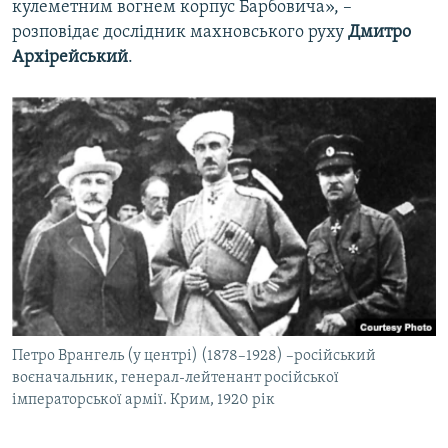
кулеметним вогнем корпус Барбовича», –
розповідає дослідник махновського руху
Дмитро
Архірейський
.
Петро Врангель (у центрі) (1878–1928) –російський
воєначальник, генерал-лейтенант російської
імператорської армії. Крим, 1920 рік