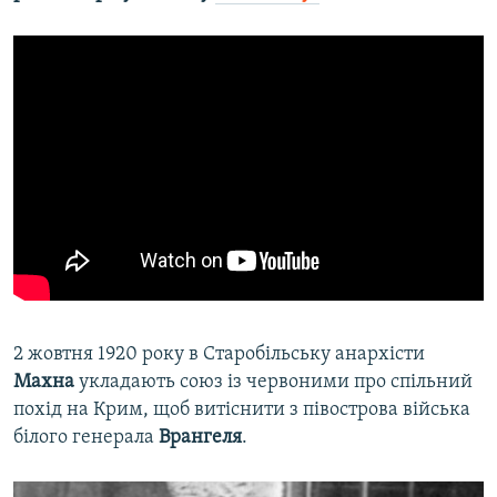
2 жовтня 1920 року в Старобільську анархісти
Махна
укладають союз із червоними про спільний
похід на Крим, щоб витіснити з півострова війська
білого генерала
Врангеля
.