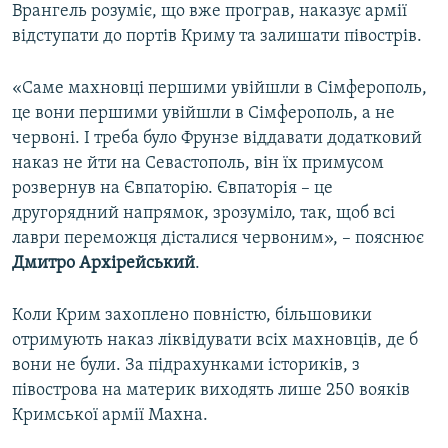
Врангель розуміє, що вже програв, наказує армії
відступати до портів Криму та залишати півострів.
«Саме махновці першими увійшли в Сімферополь,
це вони першими увійшли в Сімферополь, а не
червоні. І треба було Фрунзе віддавати додатковий
наказ не йти на Севастополь, він їх примусом
розвернув на Євпаторію. Євпаторія – це
другорядний напрямок, зрозуміло, так, щоб всі
лаври переможця дісталися червоним», – пояснює
Дмитро Архірейський
.
Коли Крим захоплено повністю, більшовики
отримують наказ ліквідувати всіх махновців, де б
вони не були. За підрахунками істориків, з
півострова на материк виходять лише 250 вояків
Кримської армії Махна.