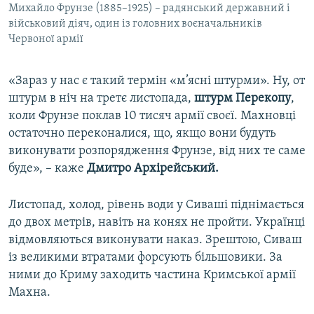
Михайло Фрунзе (1885–1925) – радянський державний і
військовий діяч, один із головних воєначальників
Червоної армії
«Зараз у нас є такий термін «м’ясні штурми». Ну, от
штурм в ніч на третє листопада,
штурм Перекопу
,
коли Фрунзе поклав 10 тисяч армії своєї. Махновці
остаточно переконалися, що, якщо вони будуть
виконувати розпорядження Фрунзе, від них те саме
буде», – каже
Дмитро Архірейський.
Листопад, холод, рівень води у Сиваші піднімається
до двох метрів, навіть на конях не пройти. Українці
відмовляються виконувати наказ. Зрештою, Сиваш
із великими втратами форсують більшовики. За
ними до Криму заходить частина Кримської армії
Махна.