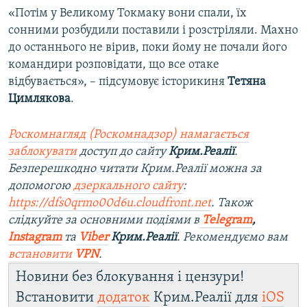
«Потім у Великому Токмаку вони спали, їх
сонними розбудили поставили і розстріляли. Махно
до останнього не вірив, поки йому не почали його
командири розповідати, що все отаке
відбувається», – підсумовує історикиня
Тетяна
Цимлякова
.
Роскомнагляд (Роскомнадзор) намагається
заблокувати
доступ до сайту
Крим.Реалії
.
Безперешкодно читати Крим.Реалії можна за
допомогою
дзеркального сайту
:
https://dfs0qrmo00d6u.cloudfront.net
. Також
слідкуйте за основними подіями в
Telegram
,
Instagram
та
Viber
Крим.Реалії
. Рекомендуємо вам
встановити
VPN
.
Новини без блокування і цензури!
Встановити
додаток
Крим.Реалії для
iOS