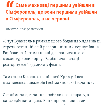
Саме махновці першими увійшли в
Сімферополь, це вони першими увійшли
в Сімферополь, а не червоні
Дмитро Архірейський
«І тут Врангель в рамках цього бодання кидає на ці
терези останній свій резерв – кінний корпус Івана
Барбовича. І от махновці дочекалися цього
моменту, коли корпус Барбовича в атаці
розгорнувся і вдарили у фланг.
Там озеро Красне є на півночі Криму. І вся
махновська кавалерія і всі махновські тачанки.
Скажімо так, тачанки зробили свою справу, а
кавалерія зачищала. Вони просто викосили