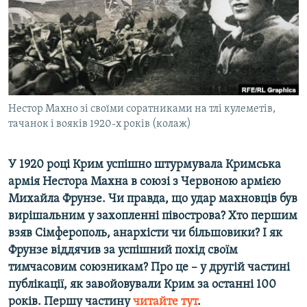
ВІДЕОУРОКИ «ELIFBE»
Русский
СВІДЧЕННЯ ОКУПАЦІЇ
Qırımtatar
УКРАЇНСЬКА ПРОБЛЕМА КРИМУ
ДОЛУЧАЙСЯ!
ІНФОГРАФІКА
Нестор Махно зі своїми соратниками на тлі кулеметів,
тачанок і вояків 1920-х років (колаж)
Усі сайти RFE/RL
У 1920 році Крим успішно штурмувала Кримська
армія Нестора Махна в союзі з Червоною армією
Михайла Фрунзе. Чи правда, що удар махновців був
вирішальним у захопленні півострова? Хто першим
взяв Сімферополь, анархісти чи більшовики? І як
Фрунзе віддячив за успішний похід своїм
тимчасовим союзникам? Про це – у другій частині
публікації, як завойовували Крим за останні 100
років. Першу частину
читайте тут
.