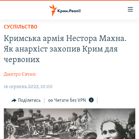
Доступність
посилання
Перейти
СУСПІЛЬСТВО
до
НОВИНИ
Кримська армія Нестора Махна.
основного
ВОДА.КРИМ
матеріалу
Як анархіст захопив Крим для
ВІДЕО ТА ФОТО
Перейти
червоних
до
ПОЛІТИКА
основної
Дмитро Євчин
БЛОГИ
навігації
Перейти
16 серпень 2023, 10:00
ПОГЛЯД
до
ІНТЕРВ'Ю
Поділитись
Читати без VPN
пошуку
ВСЕ ЗА ДЕНЬ
СПЕЦПРОЕКТИ
ЯК ОБІЙТИ БЛОКУВАННЯ
ДЕПОРТАЦІЯ