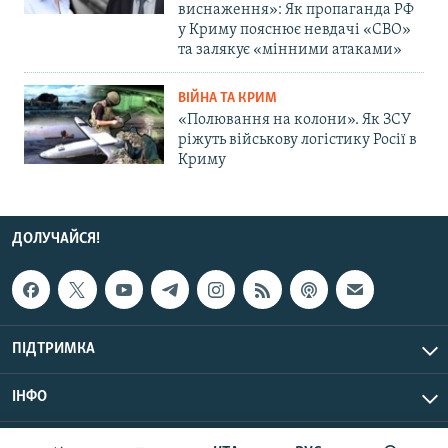
виснаження»: Як пропаганда РФ
у Криму пояснює невдачі «СВО»
та залякує «мінними атаками»
ВІЙНА ТА КРИМ
«Полювання на колони». Як ЗСУ
ріжуть військову логістику Росії в
Криму
ДОЛУЧАЙСЯ!
ПІДТРИМКА
ІНФО