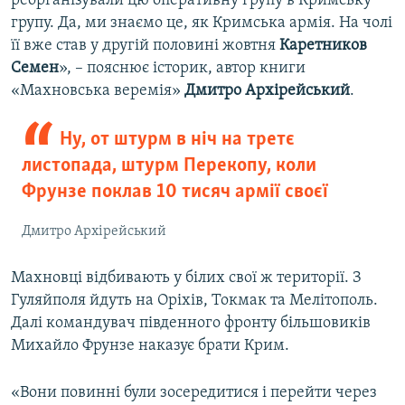
реорганізували цю оперативну групу в Кримську
групу. Да, ми знаємо це, як Кримська армія. На чолі
її
вже став у другій половині жовтня
Каретников
Семен
», – пояснює історик, автор книги
«Махновська веремія»
Дмитро Архірейський
.
Ну, от штурм в ніч на третє
листопада, штурм Перекопу, коли
Фрунзе поклав 10 тисяч армії своєї
Дмитро Архірейський
Махновці відбивають у білих свої ж території. З
Гуляйполя йдуть на Оріхів, Токмак та Мелітополь.
Далі командувач південного фронту більшовиків
Михайло Фрунзе наказує брати Крим.
«Вони повинні були зосередитися і перейти через