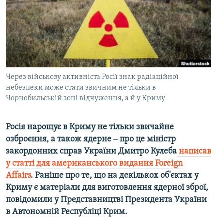
ВІДЕОУРОКИ «ELIFBE»
Русский
СВІДЧЕННЯ ОКУПАЦІЇ
Qırımtatar
УКРАЇНСЬКА ПРОБЛЕМА КРИМУ
ДОЛУЧАЙСЯ!
ІНФОГРАФІКА
Через військову активність Росії знак радіаційної
небезпеки може стати звичним не тільки в
Чорнобильській зоні відчуження, а й у Криму
Усі сайти RFE/RL
Росія нарощує в Криму не тільки звичайне
озброєння, а також ядерне ‒ про це міністр
закордонних справ України Дмитро Кулеба
написав
у статті для американського видання Foreign
Affairs
. Раніше про те, що на декількох об'єктах у
Криму є матеріали для виготовлення ядерної зброї,
повідомили у Представництві Президента України
в Автономній Республіці Крим.