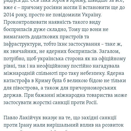
радіуса дії. Ось така зброя в Криму, швидше за все,
вже є ‒ причому росіяни могли її встановити ще до
2014 року, просто не повідомили Україну.
Проконтролювати наявність такого виду
боєприпасів дуже складно, Тому що вони не
вимагають додаткових пристроїв та
інфраструктури, тобто їхнє застосування – таке ж,
як звичайних, не ядерних боєприпасів. Загалом,
потрібно, щоб українська сторона як на офіційному
рівні, так і на неофіційному постійно нагадувала
міжнародній спільноті про таку небезпеку. Ядерна
катастрофа в Криму була б великою бідою не тільки
для півострова, а також для причорноморських
держав. При бажанні міжнародна товариства може
застосувати жорсткі санкції проти Росії.
Павло Лакійчук вказує на те, що західні санкції
проти Ірану мали вирішальний вплив на розвиток