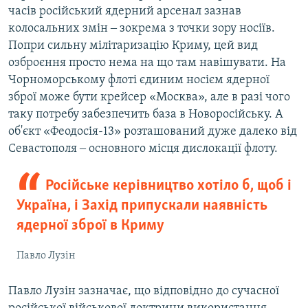
часів російський ядерний арсенал зазнав
колосальних змін ‒ зокрема з точки зору носіїв.
Попри сильну мілітаризацію Криму, цей вид
озброєння просто нема на що там навішувати. На
Чорноморському флоті єдиним носієм ядерної
зброї може бути крейсер «Москва», але в разі чого
таку потребу забезпечить база в Новоросійську. А
об'єкт «Феодосія-13» розташований дуже далеко від
Севастополя ‒ основного місця дислокації флоту.
Російське керівництво хотіло б, щоб і
Україна, і Захід припускали наявність
ядерної зброї в Криму
Павло Лузін
Павло Лузін зазначає, що відповідно до сучасної