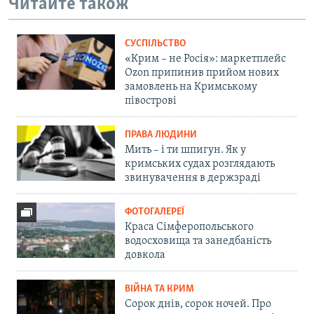
Читайте також
СУСПІЛЬСТВО
«Крим – не Росія»: маркетплейс
Ozon припинив прийом нових
замовлень на Кримському
півострові
ПРАВА ЛЮДИНИ
Мить – і ти шпигун. Як у
кримських судах розглядають
звинувачення в держзраді
ФОТОГАЛЕРЕЇ
Краса Сімферопольського
водосховища та занедбаність
довкола
ВІЙНА ТА КРИМ
Сорок днів, сорок ночей. Про