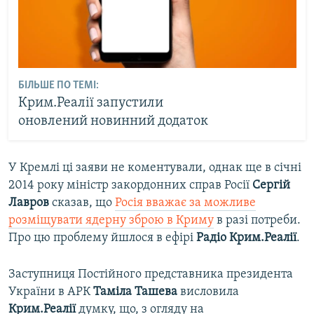
БІЛЬШЕ ПО ТЕМІ:
Крим.Реалії запустили
оновлений новинний додаток
У Кремлі ці заяви не коментували, однак ще в січні
2014 року міністр закордонних справ Росії
Сергій
Лавров
сказав, що
Росія вважає за можливе
розміщувати ядерну зброю в Криму
в разі потреби.
Про цю проблему йшлося в ефірі
Радіо Крим.Реалії
.
Заступниця Постійного представника президента
України в АРК
Таміла Ташева
висловила
Крим.Реалії
думку, що, з огляду на