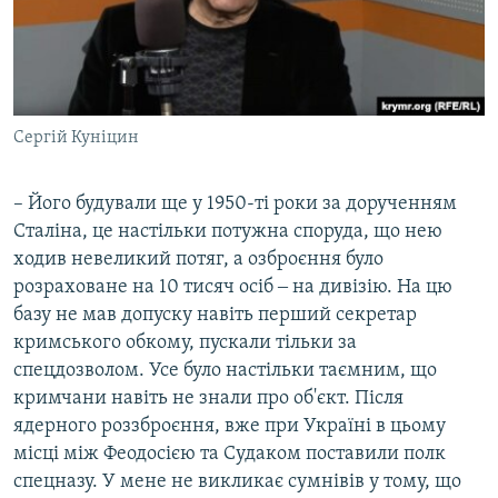
Сергій Куніцин
– Його будували ще у 1950-ті роки за дорученням
Сталіна, це настільки потужна споруда, що нею
ходив невеликий потяг, а озброєння було
розраховане на 10 тисяч осіб ‒ на дивізію. На цю
базу не мав допуску навіть перший секретар
кримського обкому, пускали тільки за
спецдозволом. Усе було настільки таємним, що
кримчани навіть не знали про об'єкт. Після
ядерного роззброєння, вже при Україні в цьому
місці між Феодосією та Судаком поставили полк
спецназу. У мене не викликає сумнівів у тому, що