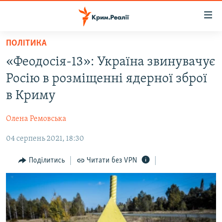
Доступність
посилання
Перейти
ПОЛІТИКА
до
НОВИНИ
«Феодосія-13»: Україна звинувачує
основного
ВОДА.КРИМ
матеріалу
Росію в розміщенні ядерної зброї
ВІДЕО ТА ФОТО
Перейти
в Криму
до
ПОЛІТИКА
основної
Олена Ремовська
БЛОГИ
навігації
Перейти
04 серпень 2021, 18:30
ПОГЛЯД
до
ІНТЕРВ'Ю
Поділитись
Читати без VPN
пошуку
ВСЕ ЗА ДЕНЬ
СПЕЦПРОЕКТИ
ЯК ОБІЙТИ БЛОКУВАННЯ
ДЕПОРТАЦІЯ