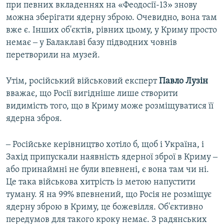
при певних вкладеннях на «Феодосії-13» знову
можна зберігати ядерну зброю. Очевидно, вона там
вже є. Інших об'єктів, рівних цьому, у Криму просто
немає ‒ у Балаклаві базу підводних човнів
перетворили на музей.
Утім, російський військовий експерт
Павло Лузін
вважає, що Росії вигідніше лише створити
видимість того, що в Криму може розміщуватися її
ядерна зброя.
‒ Російське керівництво хотіло б, щоб і Україна, і
Захід припускали наявність ядерної зброї в Криму ‒
або принаймні не були впевнені, є вона там чи ні.
Це така військова хитрість із метою напустити
туману. Я на 99% впевнений, що Росія не розміщує
ядерну зброю в Криму, це божевілля. Об'єктивно
передумов для такого кроку немає. З радянських