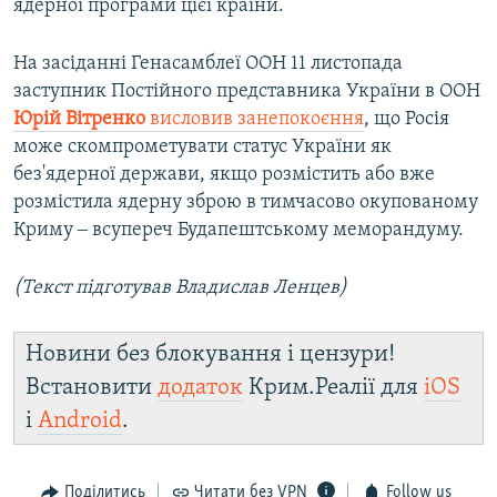
ядерної програми цієї країни.
На засіданні Генасамблеї ООН 11 листопада
заступник Постійного представника України в ООН
Юрій Вітренко
висловив занепокоєння
, що Росія
може скомпрометувати статус України як
без'ядерної держави, якщо розмістить або вже
розмістила ядерну зброю в тимчасово окупованому
Криму ‒ всупереч Будапештському меморандуму.
(Текст підготував Владислав Ленцев)
Новини без блокування і цензури!
Встановити
додаток
Крим.Реалії для
iOS
і
Android
.
Поділитись
Читати без VPN
Follow us