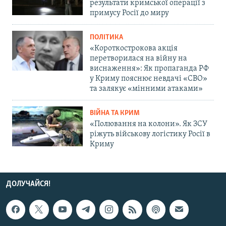
результати кримської операції з
примусу Росії до миру
ПОЛІТИКА
«Короткострокова акція
перетворилася на війну на
виснаження»: Як пропаганда РФ
у Криму пояснює невдачі «СВО»
та залякує «мінними атаками»
ВІЙНА ТА КРИМ
«Полювання на колони». Як ЗСУ
ріжуть військову логістику Росії в
Криму
ДОЛУЧАЙСЯ!