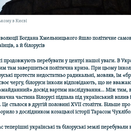
кому в Києві
еволюції Богдана Хмельницького йшло політичне само
їнців, а й білорусів
усі продовжують перебувати у центрі нашої уваги. В Укр
им там завершиться політична криза. При цьому інкол
руські протести недостатньо радикальні, мовляв, їм «б
воє чергу, білоруси інколи відповідають, що не вважа
«майданний» досвід вартим наслідування… Між тим, в і
значна частина Білорусі підпала під український вплив 
 Це сталося в другій половині XVII століття. Більше про
орило з дослідником козацької історії Тарасом Чухлібо
с теперішні українські та білоруські землі перебували в