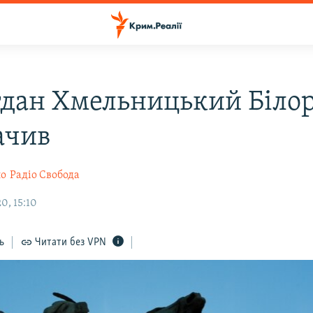
гдан Хмельницький Біло
ачив
ло
Радіо Свобода
0, 15:10
ь
Читати без VPN