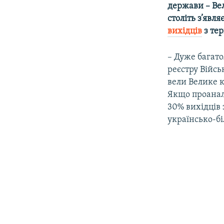
держави – Вел
століть з’явл
вихідців
з тер
– Дуже багато
реєстру Війсь
вели Велике 
Якщо проаналі
30% вихідців 
українсько-б