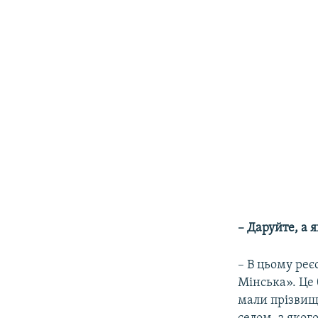
– Даруйте, а 
– В цьому реє
Мінська». Це 
мали прізвище