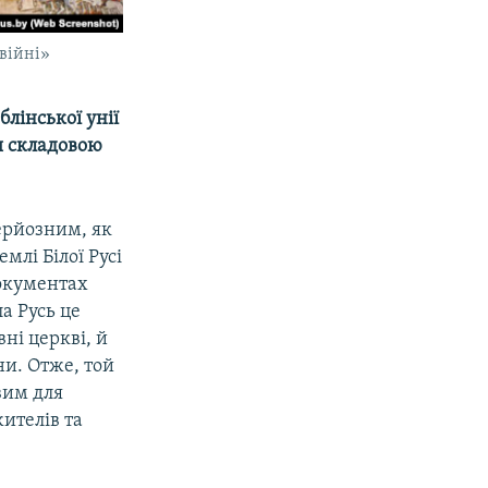
 війні»
блінської унії
я складовою
серйозним, як
млі Білої Русі
документах
а Русь це
ні церкві, й
ни. Отже, той
вим для
жителів та