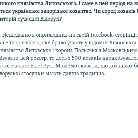
икого князівства Литовського. І саме в цей період на 
яється українське запорізьке козацтво. Чи серед козаків 
иторій сучасної Білорусі?
. Нещодавно я оприлюднив на своїй Facebook-сторінці 
ка Запорозького, яке брало участь у відомій Лівонській 
князівство Литовське і корона Польська з Московським
зувати цей реєстр, то десь з 500 козаків нараховувало
з тогочасної Білої Русі. Можемо сказати, що козацько-бі
ілоруські стосунки мають давню традицію.