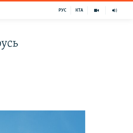
РУС
КТА
русь