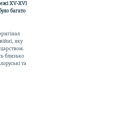
межі XV-XVI
було багато
оригінал
війні, яку
 царством.
сь близько
лоруські та