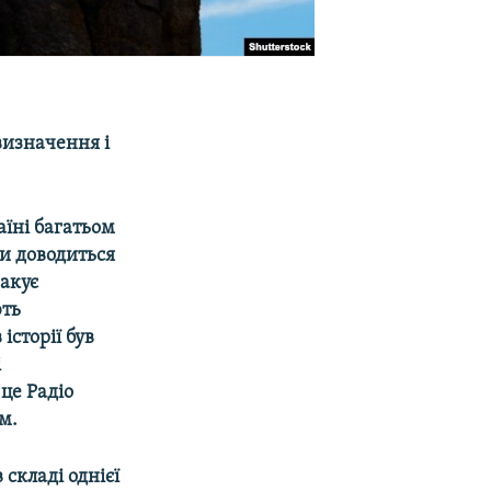
визначення і
аїні багатьом
и доводиться
ракує
ють
сторії був
і
 це Радіо
м.
 складі однієї