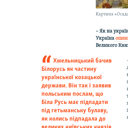
Kартинa «Осада 
– Як на украї
Україна
опин
Великого Кня
Хмельницький бачив
Білорусь як частину
української козацької
держави. Він так і заявив
польським послам, що
Біла Русь має підпадати
під гетьманську булаву,
як колись підпадала до
великих київських князів