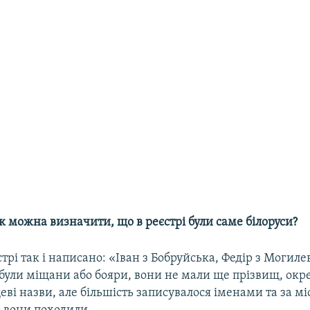
як можна визначити, що в реєстрі були саме білоруси?
стрі так і написано: «Іван з Бобруйська, Федір з Могиле
були міщани або бояри, вони не мали ще прізвищ, окр
ві назви, але більшість записувалося іменами та за мі