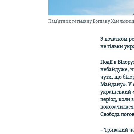
Пам’ятник гетьману Богдану Хмельниць
З початком р
не тільки укра
Події в Білор
небайдуже, ч
чути, що біло
Майдану». У с
український 
період, коли 
покозачилася.
Свобода погов
– Тривалий ча