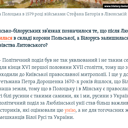
Полоцька в 1579 році військами Стефана Баторія в Лівонській
нсько-білоруських зв’язках позначилося те, що після Лю
илася
в складі корони Польської, а Білорусь залишилас
зівства Литовського?
– Політичний поділ був не так уявлюваний і не таким 
для кінця XVI першої половини XVII століття, тому що зе
входили до Київської православної митрополії. І ще у 
гетьмана Петра Дорошенка 1670-х років йшлося, що Біл
наша земля, тому що в Полоцьку і в Мінську є православ
ті білі русини є такими самими, як і ми, русини з Украї
політичний поділ за Люблінської унії став більш важли
істориків, які оцінювали цю
унію
, а не для тогочасних 
мешканців Білої Русі та України.