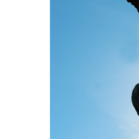
ВІДЕОУРОКИ «ELIFBE»
СВІДЧЕННЯ ОКУПАЦІЇ
УКРАЇНСЬКА ПРОБЛЕМА КРИМУ
ІНФОГРАФІКА