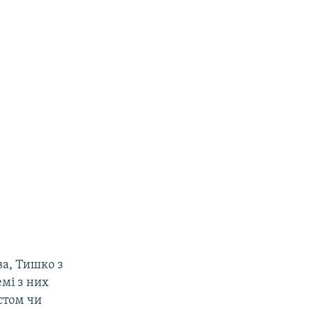
ва, Тишко з
емі з них
стом чи