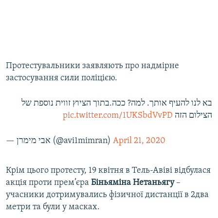
Протестувальники заявляють про надмірне
застосування сили поліцією.
בא לנו להעיף אותך. למה? ככה.בתוך הציוץ זווית נוספת של
pic.twitter.com/1UKSbdVvPD
הצילום הזה
— אבי מימרן (@avi1mimran)
April 21, 2020
Крім цього протесту, 19 квітня в Тель-Авіві відбулася
акція проти прем’єра
Біньяміна Нетаньягу
–
учасники дотримувались фізичної дистанції в 2два
метри та були у масках.