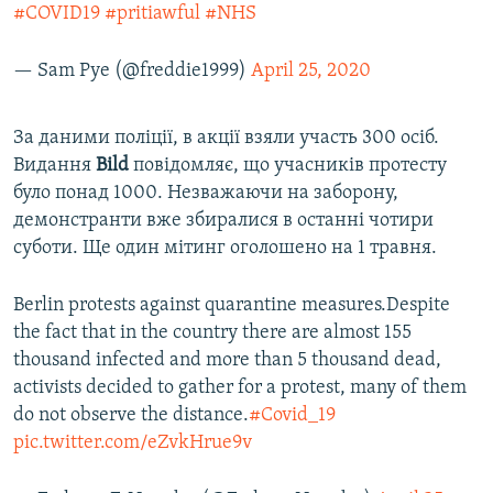
#COVID19
#pritiawful
#NHS
— Sam Pye (@freddie1999)
April 25, 2020
За даними поліції, в акції взяли участь 300 осіб.
Видання
Bild
повідомляє, що учасників протесту
було понад 1000. Незважаючи на заборону,
демонстранти вже збиралися в останні чотири
суботи. Ще один мітинг оголошено на 1 травня.
Berlin protests against quarantine measures.Despite
the fact that in the country there are almost 155
thousand infected and more than 5 thousand dead,
activists decided to gather for a protest, many of them
do not observe the distance.
#Covid_19
pic.twitter.com/eZvkHrue9v