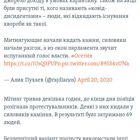
джерело доходу в умовах карантину. Також на акції
були присутні ті, кого називають «ковід-
дисидентами» – люди, які відкидають існування
хвороби як такої.
Митингующие начали кидать камни, силовики
начали разгон, а из окон парламента звучит
испуганный голос власти.
#Осетия
https://t.co/iUsQJtPUPn
pic.twitter.com/895S4vi7Na
— Алик Пухаев (@rajdianos)
April 20, 2020
Мітинг тривав декілька годин, до кінця дня поліція
розігнала протестувальників. Деякі з них кидали у
силовиків каміння. В результаті було затримано 69
людей.
Безпечніший варіант протесту використали інші