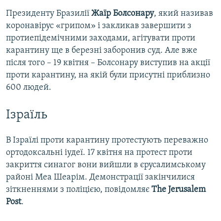
Президенту Бразилії
Жаїр Болсонару
, який називав
коронавірус «грипом» і закликав завершити з
протиепідемічними заходами, агітувати проти
карантину ще в березні заборонив суд. Але вже
після того – 19 квітня – Болсонару виступив на акції
проти карантину, на якій були присутні приблизно
600 людей.
Ізраїль
В Ізраїлі проти карантину протестують переважно
ортодоксальні іудеї. 17 квітня на протест проти
закриття синагог вони вийшли в єрусалимському
районі Меа Шеарім. Демонстрації закінчилися
зіткненнями з поліцією, повідомляє
The Jerusalem
Post
.