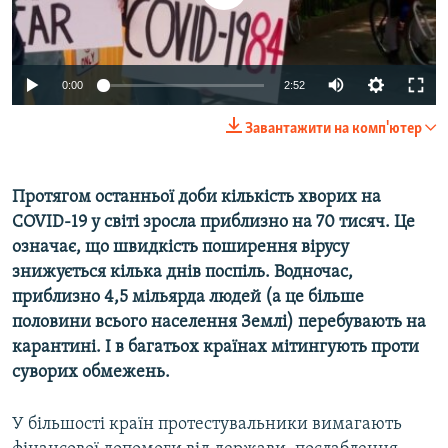
ВІДЕОУРОКИ «ELIFBE»
Русский
СВІДЧЕННЯ ОКУПАЦІЇ
Qırımtatar
Auto
0:00
2:52
УКРАЇНСЬКА ПРОБЛЕМА КРИМУ
270p
ДОЛУЧАЙСЯ!
ІНФОГРАФІКА
Завантажити на комп'ютер
360p
404p
Протягом останньої доби кількість хворих на
Auto
270p
360p
404p
Усі сайти RFE/RL
COVID-19 у світі зросла приблизно на 70 тисяч. Це
1080p
означає, що швидкість поширення вірусу
1080p
знижується кілька днів поспіль. Водночас,
приблизно 4,5 мільярда людей (а це більше
половини всього населення Землі) перебувають на
карантині. І в багатьох країнах мітингують проти
суворих обмежень.
У більшості країн протестувальники вимагають