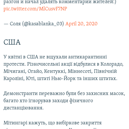
разгон и начал удалять комментарии жителей:)
pic.twitter.com/MlCusvF7NP
— Соля (@kasablanka_03)
April 20, 2020
США
У квітні в США не вщухали антикарантинні
протести. Різночисельні акції відбулися в Колорадо,
Мічигані, Огайо, Кентуккі, Міннесоті, Північній
Кароліні, Юті, штаті Нью-Йорк та інших штатах.
Демонстранти переважно були без захисних масок,
багато хто ігнорував заходи фізичного
дистанціювання.
Мітингарі кажуть, що вибіркове закриття