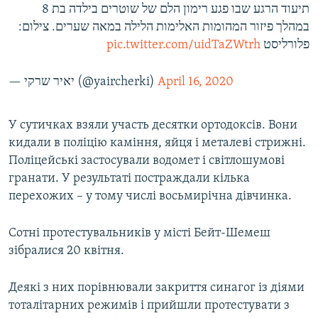
תיעוד הרגע שבו פגע רימון הלם של שוטרים בילדה בת 8
במהלך פיזור המהומות האלימות הלילה במאה שערים. צילום:
pic.twitter.com/uidTaZWtrh
פלורליסט
— יאיר שרקי (@yaircherki)
April 16, 2020
У сутичках взяли участь десятки ортодоксів. Вони
кидали в поліцію каміння, яйця і металеві стрижні.
Поліцейські застосували водомет і світлошумові
гранати. У результаті постраждали кілька
перехожих – у тому числі восьмирічна дівчинка.
Сотні протестувальників у місті Бейт-Шемеш
зібралися 20 квітня.
Деякі з них порівнювали закриття синагог із діями
тоталітарних режимів і прийшли протестувати з