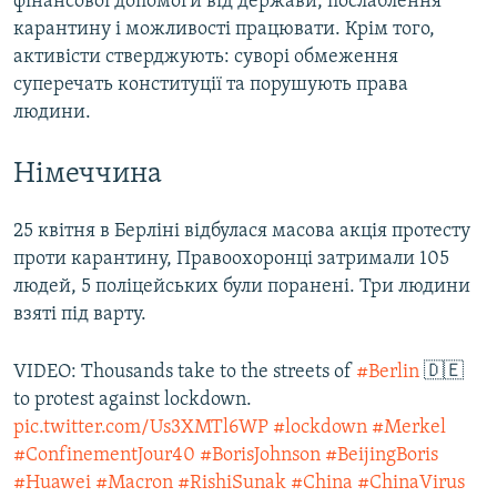
фінансової допомоги від держави, послаблення
карантину і можливості працювати. Крім того,
активісти стверджують: суворі обмеження
суперечать конституції та порушують права
людини.
Німеччина
25 квітня в Берліні відбулася масова акція протесту
проти карантину, Правоохоронці затримали 105
людей, 5 поліцейських були поранені. Три людини
взяті під варту.
VIDEO: Thousands take to the streets of
#Berlin
🇩🇪
to protest against lockdown.
pic.twitter.com/Us3XMTl6WP
#lockdown
#Merkel
#ConfinementJour40
#BorisJohnson
#BeijingBoris
#Huawei
#Macron
#RishiSunak
#China
#ChinaVirus