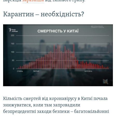
інфекція
заразніша
від типового грипу.
Карантин ‒ необхідність?
Кількість смертей від коронавірусу в Китаї почала
знижуватися, коли там запровадили
безпрецедентні заходи безпеки ‒ багатомільйонні