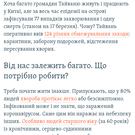
Хоча багато громадян Тайваню живуть і працюють
у Китаї, але за весь час епідемії на острові
зафіксували 77 випадків захворювання і одну
смерть (станом на 17 березня). Чому? Тайвань
оперативно ввів
124 різних обмежувальних заходи
:
карантини, заборону подорожей, відстеження
пересування хворих.
Від нас залежить багато. Що
потрібно робити?
Треба почати жити інакше. Припускають, що у 80%
людей
хвороба протікає легко
або безсимптомно.
Інфікований може і не знати, що заражений
коронавірусом. Саме цим він наражає на небезпеку
інших.
Особливо людей старшого віку
(за 60 років)
із хронічними, серцево-судинними