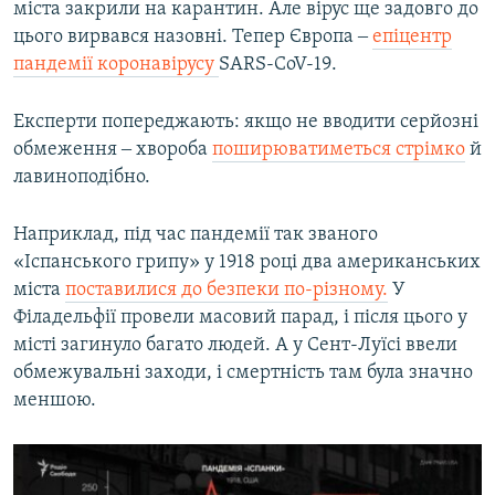
міста закрили на карантин. Але вірус ще задовго до
цього вирвався назовні. Тепер Європа ‒
епіцентр
пандемії коронавірусу
SARS-CoV-19.
Експерти попереджають: якщо не вводити серйозні
обмеження ‒ хвороба
поширюватиметься стрімко
й
лавиноподібно.
Наприклад, під час пандемії так званого
«Іспанського грипу» у 1918 році два американських
міста
поставилися до безпеки по-різному.
У
Філадельфії провели масовий парад, і після цього у
місті загинуло багато людей. А у Сент-Луїсі ввели
обмежувальні заходи, і смертність там була значно
меншою.