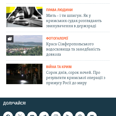
ПРАВА ЛЮДИНИ
Мить – і ти шпигун. Як у
кримських судах розглядають
звинувачення в держзраді
ФОТОГАЛЕРЕЇ
Краса Сімферопольського
водосховища та занедбаність
довкола
ВІЙНА ТА КРИМ
Сорок днів, сорок ночей. Про
результати кримської операції з
примусу Росії до миру
ДОЛУЧАЙСЯ!