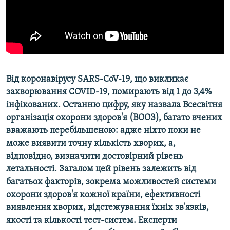
ВІДЕОУРОКИ «ELIFBE»
Русский
СВІДЧЕННЯ ОКУПАЦІЇ
Qırımtatar
УКРАЇНСЬКА ПРОБЛЕМА КРИМУ
ДОЛУЧАЙСЯ!
ІНФОГРАФІКА
Від коронавірусу SARS-CoV-19, що викликає
захворювання COVID-19, помирають від 1 до 3,4%
інфікованих. Останню цифру, яку назвала Всесвітня
Усі сайти RFE/RL
організація охорони здоров'я (ВООЗ), багато вчених
вважають перебільшеною: адже ніхто поки не
може виявити точну кількість хворих, а,
відповідно, визначити достовірний рівень
летальності. Загалом цей рівень залежить від
багатьох факторів, зокрема можливостей системи
охорони здоров'я кожної країни, ефективності
виявлення хворих, відстежування їхніх зв'язків,
якості та кількості тест-систем. Експерти