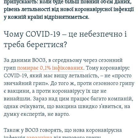
припускають: коли буде більш повний об’єм даних,
рівень летальності від нової коронавірусної інфекції
у кожній країні відрізнятиметься.
Чому COVID-19 ‒ це небезпечно і
треба берегтися?
За даними ВООЗ, в середньому через сезонний
грип
помирає 0,1% інфікованих
. Тому коронавірус
COVID-19, який має вищу летальність, ‒ не «просто
звичайний грип». До того ж, проти сезонного грипу
є вакцини, а проти коронавірусу їх ще не
винайшли. Зараз над цим працює багато компаній,
однак очікувати, що вакцина швидко з’явиться, на
думку експертів, не варто.
Також у ВООЗ говорять, що нова коронавірусна