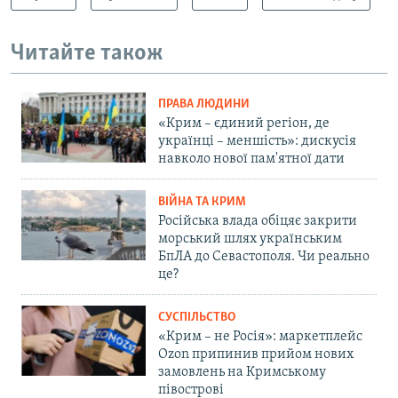
Читайте також
ПРАВА ЛЮДИНИ
«Крим – єдиний регіон, де
українці – меншість»: дискусія
навколо нової пам'ятної дати
ВІЙНА ТА КРИМ
Російська влада обіцяє закрити
морський шлях українським
БпЛА до Севастополя. Чи реально
це?
СУСПІЛЬСТВО
«Крим – не Росія»: маркетплейс
Ozon припинив прийом нових
замовлень на Кримському
півострові