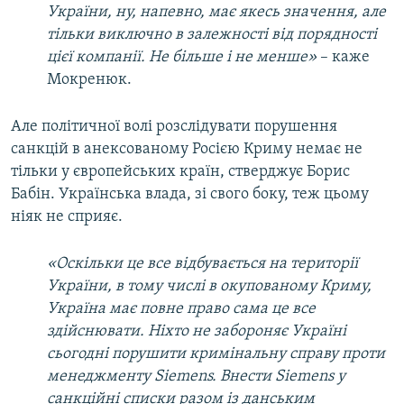
України, ну
,
напевно, має якесь значення, але
тільки виключно в залежності від порядності
цієї компанії. Не більше і не менше
»
– каже
Мокренюк.
Але політичної волі розслідувати порушення
санкцій в анексованому Росією Криму немає не
тільки у європейських країн, стверджує Борис
Бабін. Українська влада, зі свого боку, теж цьому
ніяк не сприяє.
«
Оскільки це все відбувається на території
України, в тому числі в окупованому Криму,
Україна має повне право сама це все
здійснювати. Ніхто не забороняє Україні
сьогодні порушити кримінальну справу проти
менеджменту
Siemens
. Внести
Siemens
у
санкційні списки разом
із
да
н
ським