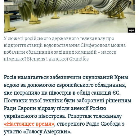
ВІДЕОУРОКИ «ELIFBE»
Русский
СВІДЧЕННЯ ОКУПАЦІЇ
Qırımtatar
УКРАЇНСЬКА ПРОБЛЕМА КРИМУ
ДОЛУЧАЙСЯ!
У сюжеті російського державного телеканалу про
ІНФОГРАФІКА
відкриття станції водопостачання Сімферополя можна
побачити обладнання західних компаній – насоси
німецької Siemens і данської Grundfos
Усі сайти RFE/RL
Росія намагається забезпечити окупований Крим
водою за допомогою європейського обладнання,
яке потрапило на півострів в обхід санкцій ЄС.
Поставки такої техніки були заборонені рішенням
Ради Європи відразу після анексії Росією
українського півострова.
Репортаж
телеканалу
«Настоящее время»
, створеного Радіо Свобода з
участю «Голосу Америки».