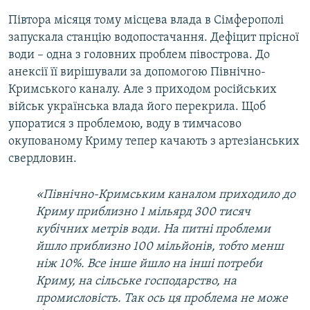
Півтора місяця тому місцева влада в Сімферополі
запускала станцію водопостачання. Дефіцит прісної
води – одна з головних проблем півострова. До
анексії її вирішували за допомогою Північно-
Кримського каналу. Але з приходом російських
військ українська влада його перекрила. Щоб
упоратися з проблемою, воду в тимчасово
окупованому Криму тепер качають з артезіанських
свердловин.
«
Північно-Кримськ
им
канал
ом
приходило до
Криму приблизно 1 мільярд 300 тисяч
кубічних метрів води. На питні проблеми
йшло приблизно 100 мільйонів, тобто менш
ніж 10%. Все інше йшло на інші потреби
Криму, на сільське господарство, на
промисловість. Так ось ця проблема не може