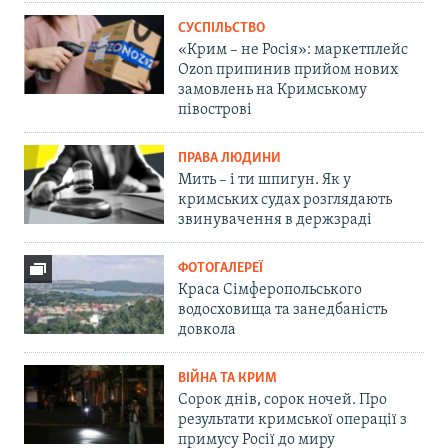
СУСПІЛЬСТВО
«Крим – не Росія»: маркетплейс
Ozon припинив прийом нових
замовлень на Кримському
півострові
ПРАВА ЛЮДИНИ
Мить – і ти шпигун. Як у
кримських судах розглядають
звинувачення в держзраді
ФОТОГАЛЕРЕЇ
Краса Сімферопольського
водосховища та занедбаність
довкола
ВІЙНА ТА КРИМ
Сорок днів, сорок ночей. Про
результати кримської операції з
примусу Росії до миру