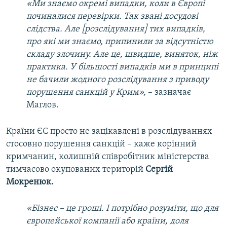
«
Ми знаємо окремі випадки, коли в Європі
починалися перевірки. Так звані досудові
слідства. Але [розслідування] тих випадків,
про які ми знаємо, припинили за відсутністю
складу злочину. Але це
,
швидше
,
виняток, ніж
практика. У більшості випадків ми в принципі
не бачили
жодного
розслідування з приводу
порушення санкцій
у
Крим
»,
– зазначає
Маглов.
Країни ЄС просто не зацікавлені в розслідуваннях
стосовно порушення санкцій – каже корінний
кримчанин, колишній співробітник міністерства
тимчасово окупованих територій
Сергій
Мокренюк.
«Б
ізнес
–
це гроші. І потрібно розуміти, що для
європейської компанії або країни, доля