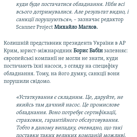
куди буде постачати
ся
обладнання. Ніби всі
всього дотримувалися. Але результат видно, і
санкції порушуються
»,
–
зазначає редактор
Scanner Project
Михайло Маглов
.
Колишній представник президента України в АР
Крим, юрист-міжнародник
Борис Баб
і
н
запевняє:
європейські компанії не могли не знати, куди
постачають їхні насоси, з огляду на специфіку
обладнання. Тому, на його думку, санкції вони
порушили свідомо.
«
Устаткування є складним. Це,
даруйте
, не
якийсь там дачний насос. Це промислове
обладнання. Воно потребує сертифікації,
страховки, гарантійного обслуговування.
Тобто в даному випадку, очевидно, що такі
поставки таких великих компаній можливі,