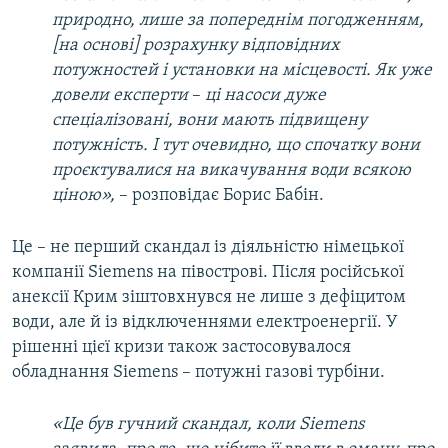
природно, лише за попереднім погодженням,
[на основі] розрахунку відповідних
потужностей і установки на місцевості. Як
у
же
довели експерти
–
ці насоси дуже
спеціалізовані, вони мають підвищену
потужність. І тут очевидно, що спочатку вони
проєктувалися на викачування води всякою
ціною
»,
– розповідає Борис Бабін.
Це – не перший скандал із діяльністю німецької
компанії Siemens на півострові. Після російської
анексії Крим зіштовхнувся не лише з дефіцитом
води, але й із відключеннями електроенергії. У
рішенні цієї кризи також застосовувалося
обладнання Siemens – потужні газові турбіни.
«
Це був гучний скандал, коли
Siemens