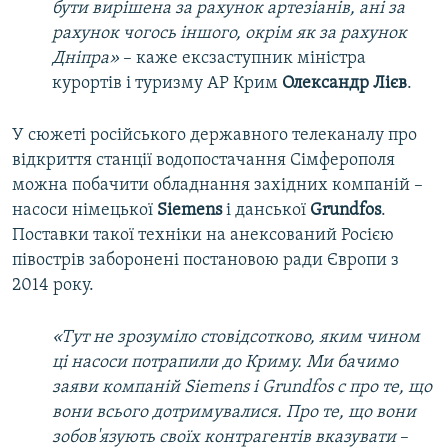
бути вирішена за рахунок артезіанів, ані за
рахунок чогось іншого, окрім як за рахунок
Дніпра
»
–
каже ексзаступник міністра
курортів і туризму АР Крим
Олександр Лієв
.
У сюжеті російського державного телеканалу про
відкриття станції водопостачання Сімферополя
можна побачити обладнання західних компаній –
насоси німецької
Siemens
і данської
Grundfos
.
Поставки такої техніки на анексований Росією
півострів заборонені постановою ради Європи з
2014 року.
«
Тут не зрозуміло стовідсотково, яким чином
ці насоси потрапили до Криму. Ми бачимо
заяви компаній
Siemens
і
Grundfos
с про те, що
вони всього дотримувалися. Про те, що вони
зобов'язують своїх контрагентів вказувати
–