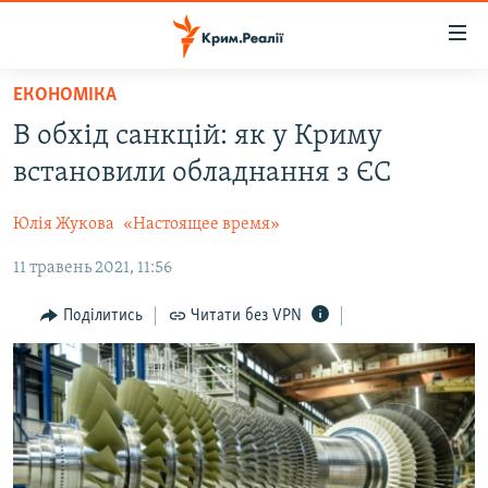
Доступність
посилання
Перейти
ЕКОНОМІКА
до
НОВИНИ
В обхід санкцій: як у Криму
основного
ВОДА.КРИМ
матеріалу
встановили обладнання з ЄС
ВІДЕО ТА ФОТО
Перейти
до
Юлія Жукова
«Настоящее время»
ПОЛІТИКА
основної
11 травень 2021, 11:56
БЛОГИ
навігації
Перейти
ПОГЛЯД
Поділитись
Читати без VPN
до
ІНТЕРВ'Ю
пошуку
ВСЕ ЗА ДЕНЬ
СПЕЦПРОЕКТИ
ЯК ОБІЙТИ БЛОКУВАННЯ
ДЕПОРТАЦІЯ