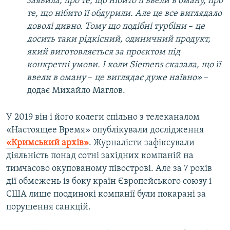
заявила, про те, що нібито її ввели в оману, про
те, що нібито її обдурили. Але це все виглядало
до
волі
дивно. Тому що подібні турбіни
–
це
досить таки рідкісний, одиничний продукт,
який виготовляється за проєктом під
конкретні умови. І коли
Siemens
сказала, що її
ввели в оману
–
це виглядає дуже наївно
»
–
додає Михайло Маглов.
У 2019 він і його колеги спільно з телеканалом
«Настоящее Время» опублікували дослідження
«Кримський архів»
. Журналісти зафіксували
діяльність понад сотні західних компаній на
тимчасово окупованому півострові. Але за 7 років
дії обмежень із боку країн Європейського союзу і
США лише поодинокі компанії були покарані за
порушення санкцій.