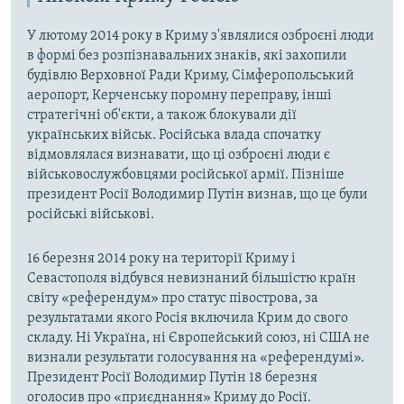
У лютому 2014 року в Криму з'являлися озброєні люди
в формі без розпізнавальних знаків, які захопили
будівлю Верховної Ради Криму, Сімферопольський
аеропорт, Керченську поромну переправу, інші
стратегічні об'єкти, а також блокували дії
українських військ. Російська влада спочатку
відмовлялася визнавати, що ці озброєні люди є
військовослужбовцями російської армії. Пізніше
президент Росії Володимир Путін визнав, що це були
російські військові.
16 березня 2014 року на території Криму і
Севастополя відбувся невизнаний більшістю країн
світу «референдум» про статус півострова, за
результатами якого Росія включила Крим до свого
складу. Ні Україна, ні Європейський союз, ні США не
визнали результати голосування на «референдумі».
Президент Росії Володимир Путін 18 березня
оголосив про «приєднання» Криму до Росії.