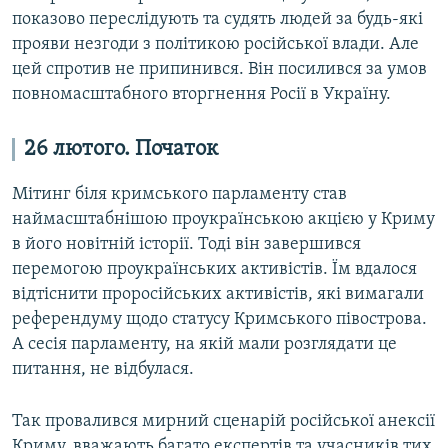
показово переслідують та судять людей за будь-які
прояви незгоди з політикою російської влади. Але
цей спротив не припинився. Він посилився за умов
повномасштабного вторгнення Росії в Україну.
26 лютого. Початок
Мітинг біля кримського парламенту став
наймасштабнішою проукраїнською акцією у Криму
в його новітній історії. Тоді він завершився
перемогою проукраїнських активістів. Їм вдалося
відтіснити проросійських активістів, які вимагали
референдуму щодо статусу Кримського півострова.
А сесія парламенту, на якій мали розглядати це
питання, не відбулася.
Так провалився мирний сценарій російської анексії
Криму, вважають багато експертів та учасників тих