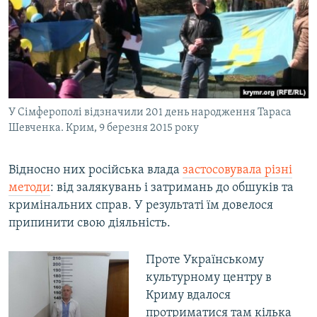
У Сімферополі відзначили 201 день народження Тараса
Шевченка. Крим, 9 березня 2015 року
Відносно них російська влада
застосовувала різні
методи
: від залякувань і затримань до обшуків та
кримінальних справ. У результаті їм довелося
припинити свою діяльність.
Проте Українському
культурному центру в
Криму вдалося
протриматися там кілька