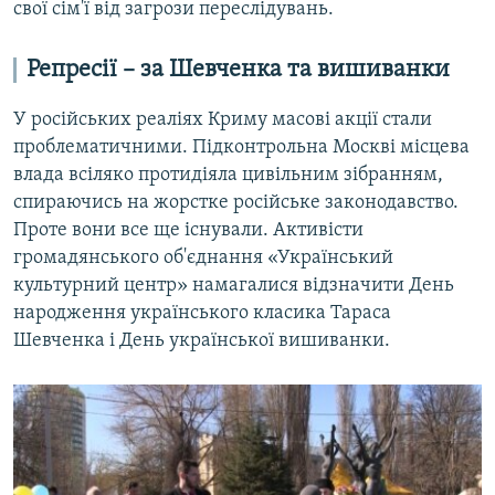
свої сім'ї від загрози переслідувань.
Репресії – за Шевченка та вишиванки
У російських реаліях Криму масові акції стали
проблематичними. Підконтрольна Москві місцева
влада всіляко протидіяла цивільним зібранням,
спираючись на жорстке російське законодавство.
Проте вони все ще існували. Активісти
громадянського об'єднання «Український
культурний центр» намагалися відзначити День
народження українського класика Тараса
Шевченка і День української вишиванки.