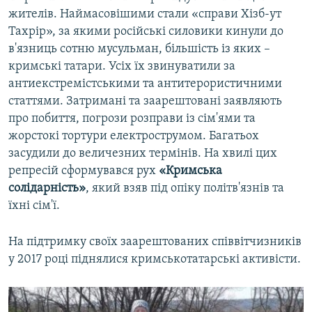
жителів. Наймасовішими стали «справи Хізб-ут
Тахрір», за якими російські силовики кинули до
в'язниць сотню мусульман, більшість із яких –
кримські татари. Усіх їх звинуватили за
антиекстремістськими та антитерористичними
статтями. Затримані та заарештовані заявляють
про побиття, погрози розправи із сім'ями та
жорстокі тортури електрострумом. Багатьох
засудили до величезних термінів. На хвилі цих
репресій сформувався рух
«Кримська
солідарність»
, який взяв під опіку політв'язнів та
їхні сім'ї.
На підтримку своїх заарештованих співвітчизників
у 2017 році піднялися кримськотатарські активісти.