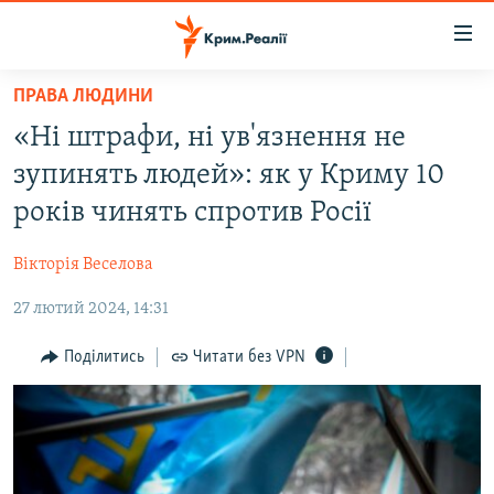
Доступність
посилання
Перейти
ПРАВА ЛЮДИНИ
до
НОВИНИ
«Ні штрафи, ні ув'язнення не
основного
ВОДА.КРИМ
матеріалу
зупинять людей»: як у Криму 10
ВІДЕО ТА ФОТО
Перейти
років чинять спротив Росії
до
ПОЛІТИКА
основної
Вікторія Веселова
БЛОГИ
навігації
Перейти
27 лютий 2024, 14:31
ПОГЛЯД
до
ІНТЕРВ'Ю
Поділитись
Читати без VPN
пошуку
ВСЕ ЗА ДЕНЬ
СПЕЦПРОЕКТИ
ЯК ОБІЙТИ БЛОКУВАННЯ
ДЕПОРТАЦІЯ