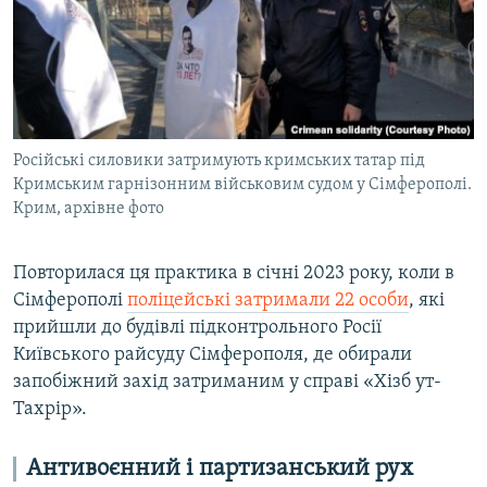
Російські силовики затримують кримських татар під
Кримським гарнізонним військовим судом у Сімферополі.
Крим, архівне фото
Повторилася ця практика в січні 2023 року, коли в
Сімферополі
поліцейські затримали 22 особи
, які
прийшли до будівлі підконтрольного Росії
Київського райсуду Сімферополя, де обирали
запобіжний захід затриманим у справі «Хізб ут-
Тахрір».
Антивоєнний і партизанський рух