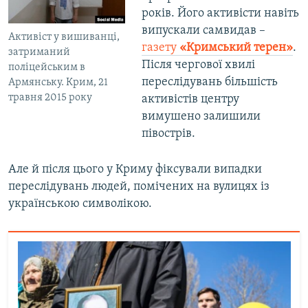
років. Його активісти навіть
випускали самвидав –
Активіст у вишиванці,
газету
«Кримський терен»
.
затриманий
Після чергової хвилі
поліцейським в
переслідувань більшість
Армянську. Крим, 21
травня 2015 року
активістів центру
вимушено залишили
півострів.
Але й після цього у Криму фіксували випадки
переслідувань людей, помічених на вулицях із
українською символікою.