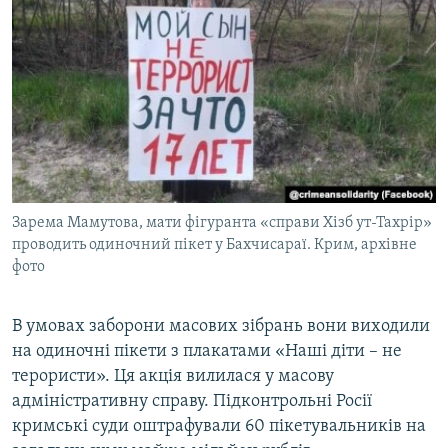
Зарема Мамутова, мати фігуранта «справи Хізб ут-Тахрір»
проводить одиночний пікет у Бахчисараї. Крим, архівне
фото
В умовах заборони масових зібрань вони виходили
на одиночні пікети з плакатами «Наші діти – не
терористи». Ця акція вилилася у масову
адміністративну справу. Підконтрольні Росії
кримські суди оштрафували 60 пікетувальників на