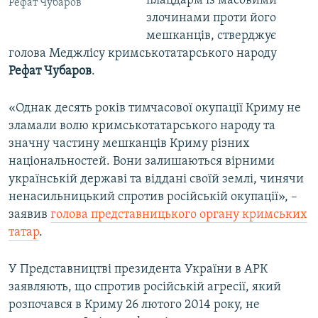
плацдарм із масовими
Рефат Чубаров
злочинами проти його
мешканців, стверджує
голова Меджлісу кримськотатарського народу
Рефат Чубаров
.
«Однак десять років тимчасової окупації Криму не
зламали волю кримськотатарського народу та
значну частину мешканців Криму різних
національностей. Вони залишаються вірними
українській державі та віддані своїй землі, чинячи
ненасильницький спротив російській окупації», –
заявив
голова представницького органу кримських
татар
.
У Представництві президента України в АРК
заявляють, що спротив російській агресії, який
розпочався в Криму 26 лютого 2014 року, не