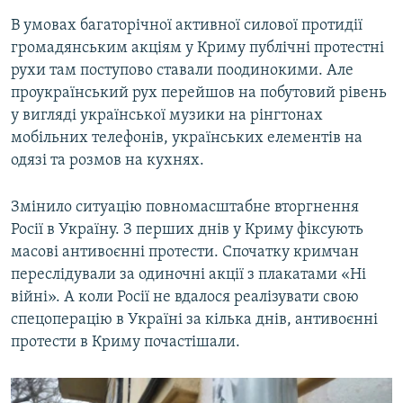
В умовах багаторічної активної силової протидії
громадянським акціям у Криму публічні протестні
рухи там поступово ставали поодинокими. Але
проукраїнський рух перейшов на побутовий рівень
у вигляді української музики на рінгтонах
мобільних телефонів, українських елементів на
одязі та розмов на кухнях.
Змінило ситуацію повномасштабне вторгнення
Росії в Україну. З перших днів у Криму фіксують
масові антивоєнні протести. Спочатку кримчан
переслідували за одиночні акції з плакатами «Ні
війні». А коли Росії не вдалося реалізувати свою
спецоперацію в Україні за кілька днів, антивоєнні
протести в Криму почастішали.