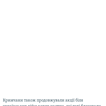
Кримчани також продовжували акції біля