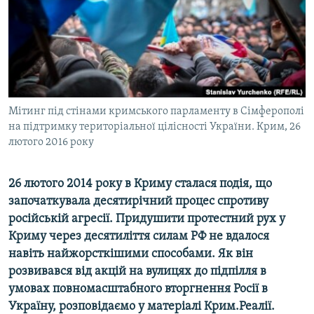
ВІДЕОУРОКИ «ELIFBE»
Русский
СВІДЧЕННЯ ОКУПАЦІЇ
Qırımtatar
УКРАЇНСЬКА ПРОБЛЕМА КРИМУ
ДОЛУЧАЙСЯ!
ІНФОГРАФІКА
Мітинг під стінами кримського парламенту в Сімферополі
на підтримку територіальної цілісності України. Крим, 26
лютого 2016 року
Усі сайти RFE/RL
26 лютого 2014 року в Криму сталася подія, що
започаткувала десятирічний процес спротиву
російській агресії. Придушити протестний рух у
Криму через десятиліття силам РФ не вдалося
навіть найжорсткішими способами. Як він
розвивався від акцій на вулицях до підпілля в
умовах повномасштабного вторгнення Росії в
Україну, розповідаємо у матеріалі Крим.Реалії.