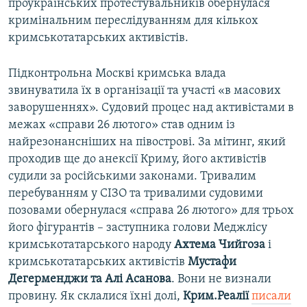
проукраїнських протестувальників обернулася
кримінальним переслідуванням для кількох
кримськотатарських активістів.
Підконтрольна Москві кримська влада
звинуватила їх в організації та участі «в масових
заворушеннях». Судовий процес над активістами в
межах «справи 26 лютого» став одним із
найрезонансніших на півострові. За мітинг, який
проходив ще до анексії Криму, його активістів
судили за російськими законами. Тривалим
перебуванням у СІЗО та тривалими судовими
позовами обернулася «справа 26 лютого» для трьох
його фігурантів – заступника голови Меджлісу
кримськотатарського народу
Ахтема Чийгоза
і
кримськотатарських активістів
Мустафи
Дегерменджи та Алі Асанова
. Вони не визнали
провину. Як склалися їхні долі,
Крим.Реалії
писали