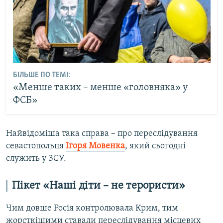
БІЛЬШЕ ПО ТЕМІ:
«Менше таких – менше «головняка» у
ФСБ»
Найвідоміша така справа – про переслідування
севастопольця
Ігоря Мовенка
, який сьогодні
служить у ЗСУ.
Пікет «Наші діти – не терористи»
Чим довше Росія контролювала Крим, тим
жорсткішими ставали переслідування місцевих