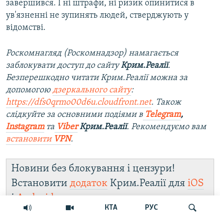
завершився. І ні штрафи, ні ризик опинитися в
ув'язненні не зупинять людей, стверджують у
відомстві.
Роскомнагляд (Роскомнадзор) намагається
заблокувати доступ до сайту
Крим.Реалії
.
Безперешкодно читати Крим.Реалії можна за
допомогою
дзеркального сайту
:
https://dfs0qrmo00d6u.cloudfront.net
. Також
слідкуйте за основними подіями в
Telegram
,
Instagram
та
Viber
Крим.Реалії
. Рекомендуємо вам
встановити
VPN
.
Новини без блокування і цензури!
Встановити
додаток
Крим.Реалії для
iOS
і
Android
.
КТА
РУС