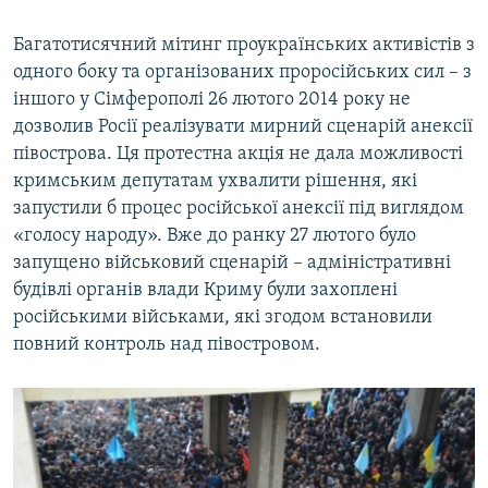
Багатотисячний мітинг проукраїнських активістів з
одного боку та організованих проросійських сил – з
іншого у Сімферополі 26 лютого 2014 року не
дозволив Росії реалізувати мирний сценарій анексії
півострова. Ця протестна акція не дала можливості
кримським депутатам ухвалити рішення, які
запустили б процес російської анексії під виглядом
«голосу народу». Вже до ранку 27 лютого було
запущено військовий сценарій – адміністративні
будівлі органів влади Криму були захоплені
російськими військами, які згодом встановили
повний контроль над півостровом.