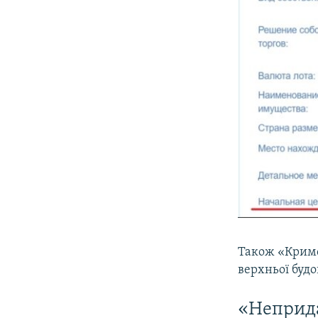
Також «Кримс
верхньої будо
«Неприда