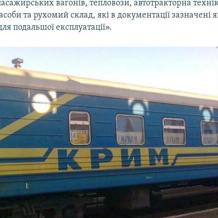
асажирських вагонів, тепловози, автотракторна технік
асоби та рухомий склад, які в документації зазначені я
ля подальшої експлуатації».