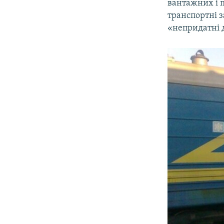
вантажних і п
транспортні з
«непридатні д