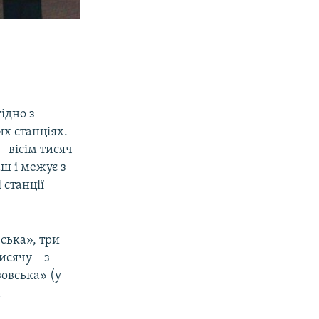
ідно з
их станціях.
‒ вісім тисяч
ш і межує з
 станції
ська», три
исячу ‒ з
овська» (у
а