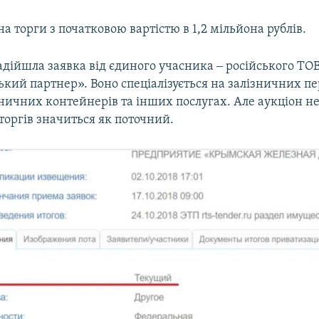
на торги з початковою вартістю в 1,2 мільйона рублів.
дійшла заявка від єдиного учасника ‒ російського ТО
кий партнер». Воно спеціалізується на залізничних п
ничних контейнерів та інших послугах. Але аукціон не
 торгів значиться як поточний.