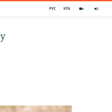
РУС
КТА
му