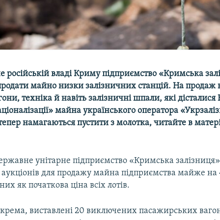
е російській владі Криму підприємство «Кримська зал
продати майно низки залізничних станцій. На продаж 
гони, техніка й навіть залізничні шпали, які дісталися 
аціоналізації» майна українського оператора «Укрзалі
 тепер намагаються пустити з молотка, читайте в матері
ержавне унітарне підприємство «Кримська залізниця»
 аукціонів для продажу майна підприємства майже на 
них як початкова ціна всіх лотів.
окрема, виставлені 20 виключених пасажирських вагон