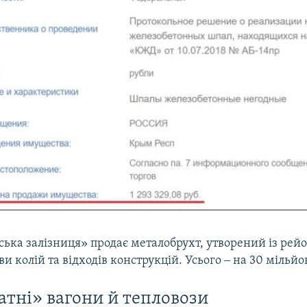
ька залізниця» продає металобрухт, утворений із рейо
ви колій та відходів конструкцій. Усього ‒ на 30 мільйон
тні» вагони й тепловози