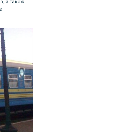
а, а також
к