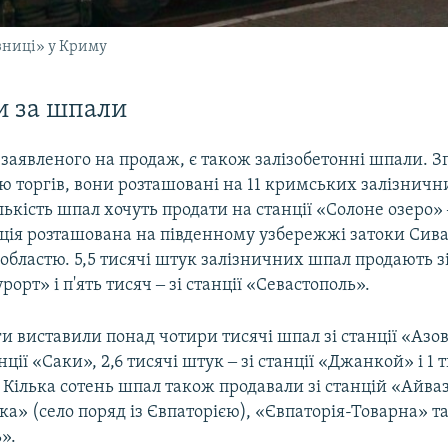
зниці» у Криму
и за шпали
заявленого на продаж, є також залізобетонні шпали. Зг
 торгів, вони розташовані на 11 кримських залізничн
ькість шпал хочуть продати на станції «Солоне озеро» 
нція розташована на південному узбережжі затоки Сива
бластю. 5,5 тисячі штук залізничних шпал продають зі
орт» і п'ять тисяч ‒ зі станції «Севастополь».
и виставили понад чотири тисячі шпал зі станції «Азов
анції «Саки», 2,6 тисячі штук ‒ зі станції «Джанкой» і 1 т
Кілька сотень шпал також продавали зі станцій «Айваз
рка» (село поряд із Євпаторією), «Євпаторія-Товарна» т
».