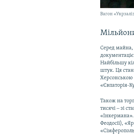
Вагон «Укрзалі
Мільйон
Серед майна, 
документацією
Найбільшу кіл
штук. Ця ста
Херсонською о
«Євпаторія-Кур
Також на торг
тисячі ‒ зі ст
«Інкермана». 
Феодосії), «Я
«Сімферополь