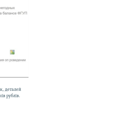
к, деталей
ів рублів.