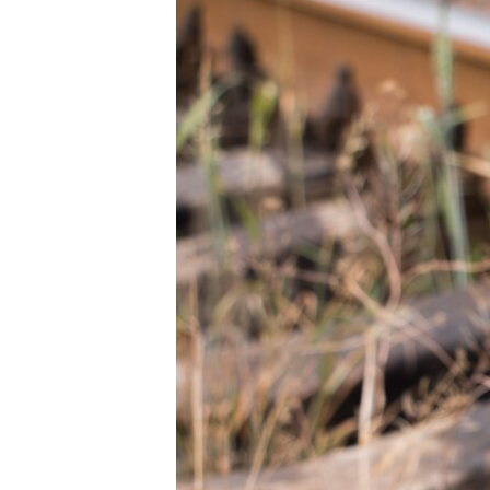
ВІДЕОУРОКИ «ELIFBE»
СВІДЧЕННЯ ОКУПАЦІЇ
УКРАЇНСЬКА ПРОБЛЕМА КРИМУ
ІНФОГРАФІКА