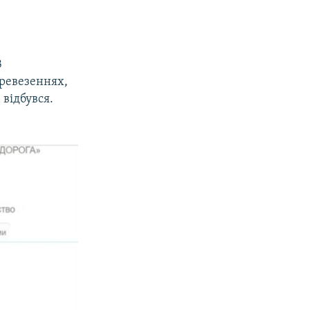
В
еревезеннях,
 відбувся.