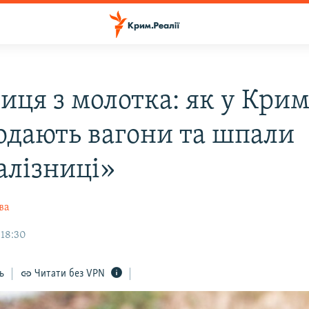
иця з молотка: як у Кри
одають вагони та шпали
алізниці»
ва
 18:30
ь
Читати без VPN