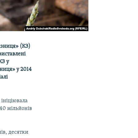
ізниця» (КЗ)
виставлені
КЗ у
зниця» у 2014
алі
 ініціювала
40 мільйонів
ів, десятки