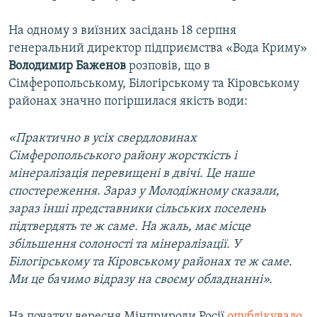
На одному з виїзних засідань 18 серпня
генеральний директор підприємства «Вода Криму»
Володимир
Баженов
розповів, що в
Сімферопольському, Білогірському та Кіровському
районах значно погіршилася якість води:
«Практично в усіх свердловинах
Сімферопольського району жорсткість і
мінералізація перевищені в двічі. Це наше
спостереження. Зараз у Молодіжному сказали,
зараз інші представники сільських поселень
підтвердять те ж саме. На жаль, має місце
збільшення солоності та мінералізації. У
Білогірському та Кіровському районах те ж саме.
Ми це бачимо відразу на своєму обладнанні».
На початку вересня Мінприроди Росії
опублікувало