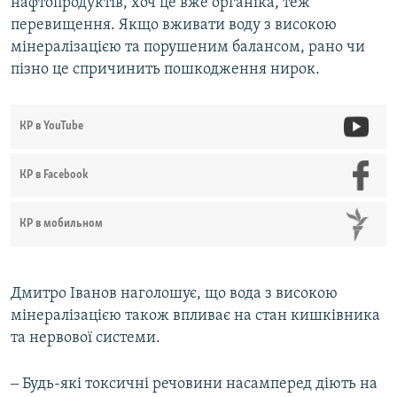
нафтопродуктів, хоч це вже органіка, теж
перевищення. Якщо вживати воду з високою
мінералізацією та порушеним балансом, рано чи
пізно це спричинить пошкодження нирок.
КР в YouTube
КР в Facebook
КР в мобильном
Дмитро Іванов наголошує, що вода з високою
мінералізацією також впливає на стан кишківника
та нервової системи.
‒ Будь-які токсичні речовини насамперед діють на