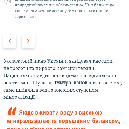
1/9
природний заказник «Сасикський». Чим ближче до
каналу, тим менше доглянутим стає навколишнє
середовище
P
N
r
e
e
x
v
t
Заслужений лікар України, завідувач кафедри
i
s
нефрології та нирково-замісної терапії
o
l
Національної медичної академії післядипломної
u
i
освіти імені Шупика
Дмитро
Іванов
пояснює, чому
s
d
саме шкідлива вода з високим ступенем
s
e
мінералізації.
l
i
Якщо вживати воду з високою
d
мінералізацією та порушеним балансом,
e