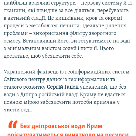
найбільш вразливі структури ‒ нервову систему й ті
тканини, які швидше за все діляться, перебувають
в активній стадії. Це кишківник, кров та окремі
процеси в метаболізмі печінки. Ідеальне рішення
проблеми ‒ використання фільтру зворотного
осмосу. Встановивши його, ви готуватимете на воді
з мінімальним вмістом солей і пити її. Цього
достатньо, щоб убезпечити себе.
Український фахівець із геоінформаційних систем
Світового центру даних із геоінформатики та
сталого розвитку
Сергій Гапон
упевнений, що без
води з Дніпра російській владі Криму не вдасться
повною мірою забезпечити потреби кримчан у
чистій воді.
Без дніпровської води Крим
орієнтуватиметься винятково на ресурси