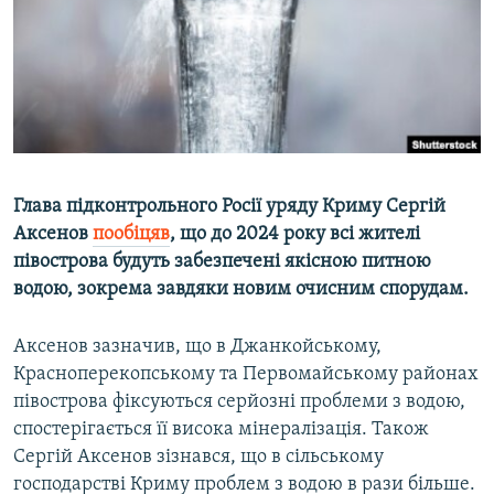
ВІДЕОУРОКИ «ELIFBE»
Русский
СВІДЧЕННЯ ОКУПАЦІЇ
Qırımtatar
УКРАЇНСЬКА ПРОБЛЕМА КРИМУ
ДОЛУЧАЙСЯ!
ІНФОГРАФІКА
Глава підконтрольного Росії уряду Криму Сергій
Аксенов
пообіцяв
, що до 2024 року всі жителі
Усі сайти RFE/RL
півострова будуть забезпечені якісною питною
водою, зокрема завдяки новим очисним спорудам.
Аксенов зазначив, що в Джанкойському,
Красноперекопському та Первомайському районах
півострова фіксуються серйозні проблеми з водою,
спостерігається її висока мінералізація. Також
Сергій Аксенов зізнався, що в сільському
господарстві Криму проблем з водою в рази більше.