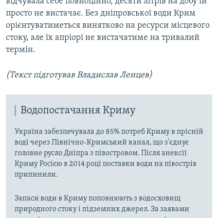
відчувала себе повноцінно, десяти літрів на добу їй
просто не вистачає. Без дніпровської води Крим
орієнтуватиметься винятково на ресурси місцевого
стоку, але їх апріорі не вистачатиме на тривалий
термін.
(Текст підготував Владислав Ленцев)
Водопостачання Криму
Україна забезпечувала до 85% потреб Криму в прісній
воді через Північно-Кримський канал, що з'єднує
головне русло Дніпра з півостровом. Після анексії
Криму Росією в 2014 році поставки води на півострів
припинили.
Запаси води в Криму поповнюють з водосховищ
природного стоку і підземних джерел. За заявами