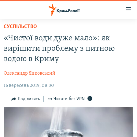
Доступність
посилання
Перейти
СУСПІЛЬСТВО
до
НОВИНИ
«Чистої води дуже мало»: як
основного
ВОДА.КРИМ
матеріалу
вирішити проблему з питною
ВІДЕО ТА ФОТО
Перейти
водою в Криму
до
ПОЛІТИКА
основної
Олександр Янковський
БЛОГИ
навігації
Перейти
16 вересень 2019, 08:30
ПОГЛЯД
до
ІНТЕРВ'Ю
Поділитись
Читати без VPN
пошуку
ВСЕ ЗА ДЕНЬ
СПЕЦПРОЕКТИ
ЯК ОБІЙТИ БЛОКУВАННЯ
ДЕПОРТАЦІЯ