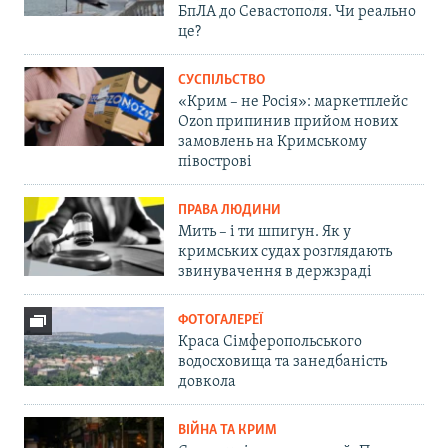
БпЛА до Севастополя. Чи реально
це?
СУСПІЛЬСТВО
«Крим – не Росія»: маркетплейс
Ozon припинив прийом нових
замовлень на Кримському
півострові
ПРАВА ЛЮДИНИ
Мить – і ти шпигун. Як у
кримських судах розглядають
звинувачення в держзраді
ФОТОГАЛЕРЕЇ
Краса Сімферопольського
водосховища та занедбаність
довкола
ВІЙНА ТА КРИМ