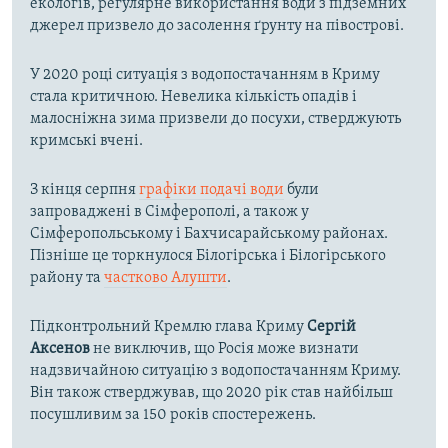
екологів, регулярне використання води з підземних
джерел призвело до засолення ґрунту на півострові.
У 2020 році ситуація з водопостачанням в Криму
стала критичною. Невелика кількість опадів і
малосніжна зима призвели до посухи, стверджують
кримські вчені.
З кінця серпня
графіки подачі води
були
запроваджені в Сімферополі, а також у
Сімферопольському і Бахчисарайському районах.
Пізніше це торкнулося Білогірська і Білогірського
району та
частково Алушти
.
Підконтрольний Кремлю глава Криму
Сергій
Аксенов
не виключив, що Росія може визнати
надзвичайною ситуацію з водопостачанням Криму.
Він також стверджував, що 2020 рік став найбільш
посушливим за 150 років спостережень.