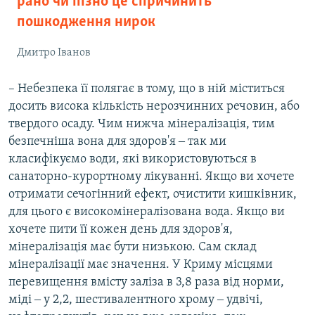
рано чи пізно це спричинить
пошкодження нирок
Дмитро Іванов
– Небезпека її полягає в тому, що в ній міститься
досить висока кількість нерозчинних речовин, або
твердого осаду. Чим нижча мінералізація, тим
безпечніша вона для здоров'я ‒ так ми
класифікуємо води, які використовуються в
санаторно-курортному лікуванні. Якщо ви хочете
отримати сечогінний ефект, очистити кишківник,
для цього є високомінералізована вода. Якщо ви
хочете пити її кожен день для здоров'я,
мінералізація має бути низькою. Сам склад
мінералізації має значення. У Криму місцями
перевищення вмісту заліза в 3,8 раза від норми,
міді ‒ у 2,2, шестивалентного хрому ‒ удвічі,