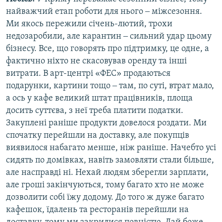
найважчий етап роботи для нього ‒ міжсезоння.
Ми якось пережили січень-лютий, трохи
недозаробили, але карантин ‒ сильний удар цьому
бізнесу. Все, що говорять про підтримку, це одне, а
фактично ніхто не скасовував оренду та інші
витрати. В арт-центрі «ФЕС» продаються
подарунки, картини тощо ‒ там, по суті, втрат мало,
а ось у кафе великий штат працівників, площа
досить суттєва, з неї треба платити податки.
Закуплені раніше продукти довелося роздати. Ми
спочатку перейшли на доставку, але покупців
виявилося набагато менше, ніж раніше. Начебто усі
сидять по домівках, навіть замовляти стали більше,
але насправді ні. Нехай людям зберегли зарплати,
але гроші закінчуються, тому багато хто не може
дозволити собі їжу додому. До того ж дуже багато
кафешок, їдалень та ресторанів перейшли на