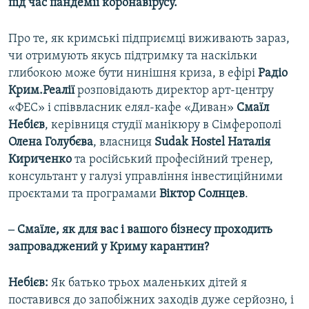
під час пандемії коронавірусу.
Про те, як кримські підприємці виживають зараз,
чи отримують якусь підтримку та наскільки
глибокою може бути нинішня криза, в ефірі
Радіо
Крим.Реалії
розповідають директор арт-центру
«ФЕС» і співвласник елял-кафе «Диван»
Смаїл
Небієв
, керівниця студії манікюру в Сімферополі
Олена Голубєва
, власниця
Sudak Hostel Наталія
Кириченко
та російський професійний тренер,
консультант у галузі управління інвестиційними
проєктами та програмами
Віктор Солнцев
.
‒ Смаїле, як для вас і вашого бізнесу проходить
запроваджений у Криму карантин?
Небієв:
Як батько трьох маленьких дітей я
поставився до запобіжних заходів дуже серйозно, і