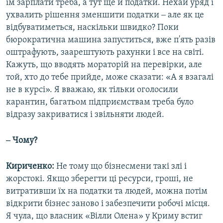
їм зарплати треба, а тут ще й податки. Нехай уряд і
ухвалить рішення зменшити податки ‒ але як це
відбуватиметься, наскільки швидко? Поки
бюрократична машина запуститься, вже п'ять разів
оштрафують, заарештують рахунки і все на світі.
Кажуть, що вводять мораторій на перевірки, але
той, хто до тебе прийде, може сказати: «А я взагалі
не в курсі». Я вважаю, як тільки оголосили
карантин, багатьом підприємствам треба було
відразу закриватися і звільняти людей.
‒ Чому?
Кириченко:
Не тому що бізнесмени такі злі і
жорстокі. Якщо зберегти ці ресурси, гроші, не
витративши їх на податки та людей, можна потім
відкрити бізнес заново і забезпечити робочі місця.
Я чула, що власник «Вілли Олена» у Криму встиг