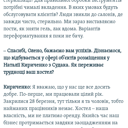
стерилізації? Для правильної обробки інструментів
потрібні чималі вкладення. В яких умовах будуть
обслуговувати клієнтів? Люди звикли до салонів, де
завжди чисто, стерильно. Ми зараз виставляємо
пости, як зняти гель, лак вдома. Варіантів
переформатування я поки не бачу.
‒ Спасибі, Олено, бажаємо вам успіхів. Дізнаємося,
що відбувається у сфері об'єктів розміщення у
Наталії Кириченко з Судака. Як переживає
труднощі ваш хостел?
Кириченко:
Я вважаю, що у нас ще все досить
добре. По-перше, ми працювали цілий рік.
Закрилися 28 березня, тут тільки я та чоловік, тобто
найманих працівників немає. Хостел ‒ наша
власність, ми не платимо оренду. Якийсь час наш
бізнес протримається завдяки заощадженням на