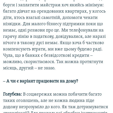
борги і заплатити майстрам хоч якийсь мінімум:
багато дівчат на орендованих квартирах, у когось
діти, хтось взагалі самотній, допомоги чекати
нізвідки. Для малого бізнесу підтримки поки що
немає, одні розмови про це. Ми телефонували на
гарячу лінію в податкову, довідувалися, але наразі
нічого в такому дусі немає. Якщо хоча б частково
компенсують втрати, ми вже цьому будемо раді.
Чула, що в банках є безвідсоткові кредити ‒
можливо, скористаємося. Так можна протягнути
місяць, другий ‒ не знаю.
‒ А чи є варіант працювати на дому?
Голубєва:
В соцмережах можна побачити багато
таких оголошень, але не кожна людина піде
додому незрозуміло до кого. Як там дотримуватися