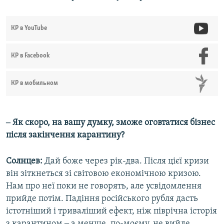
КР в YouTube
КР в Facebook
КР в мобильном
‒ Як скоро, на вашу думку, зможе оговтатися бізнес
після закінчення карантину?
Солнцев:
Дай боже через рік-два. Після цієї кризи
він зіткнеться зі світовою економічною кризою.
Нам про неї поки не говорять, але усвідомлення
прийде потім. Падіння російського рубля дасть
істотніший і триваліший ефект, ніж піврічна історія
з карантином ‒ а менше, по-моєму, не вийде.