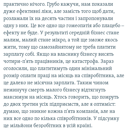
практично нічого. Грубо кажучи, нам показали
дуже ефективні ліки, але замість того щоб дати,
розламали їх на десять частин і запропонували
одну з них. Це все одно що гомеопатія або плацебо ‒
ефекту не буде. У результаті середній бізнес стане
малим, малий стане мікро, а той ще зможе якось
жити, тому що самозайнятому не треба платити
зарплату собі. Якщо на власнику бізнесу висять
чотири-п'ять працівників, це катастрофа. Зараз
оголосили, що платитимуть один мінімальний
розмір оплати праці на місяць на співробітника, але
це далеко не місячна зарплата. Таким чином
неминучу смерть малого бізнесу відтягнуть
максимум на місяць. Хтось говорить, що помруть
до двох третин усіх підприємств, але я оптиміст:
думаю, що зникне кожна п'ята компанія, але на
них все одно по кілька співробітників. У підсумку
це мільйони безробітних в усій країні.