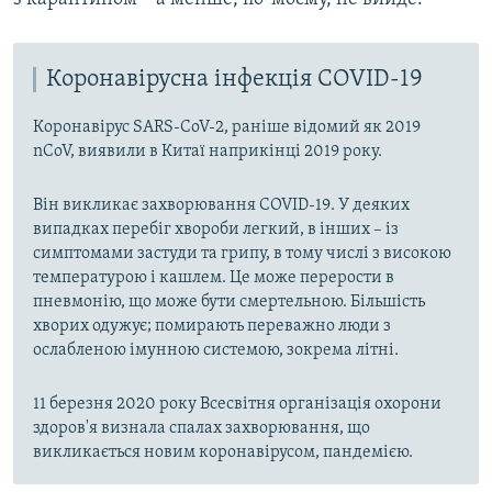
Коронавірусна інфекція COVID-19
Коронавірус SARS-CoV-2, раніше відомий як 2019
nCoV, виявили в Китаї наприкінці 2019 року.
Він викликає захворювання COVID-19. У деяких
випадках перебіг хвороби легкий, в інших – із
симптомами застуди та грипу, в тому числі з високою
температурою і кашлем. Це може перерости в
пневмонію, що може бути смертельною. Більшість
хворих одужує; помирають переважно люди з
ослабленою імунною системою, зокрема літні.
11 березня 2020 року Всесвітня організація охорони
здоров'я визнала спалах захворювання, що
викликається новим коронавірусом, пандемією.