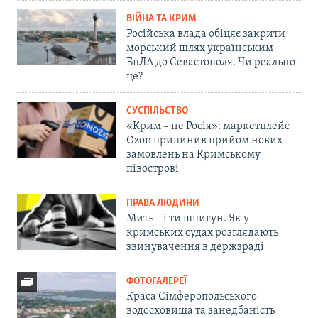
ВІЙНА ТА КРИМ
Російська влада обіцяє закрити
морський шлях українським
БпЛА до Севастополя. Чи реально
це?
СУСПІЛЬСТВО
«Крим – не Росія»: маркетплейс
Ozon припинив прийом нових
замовлень на Кримському
півострові
ПРАВА ЛЮДИНИ
Мить – і ти шпигун. Як у
кримських судах розглядають
звинувачення в держзраді
ФОТОГАЛЕРЕЇ
Краса Сімферопольського
водосховища та занедбаність