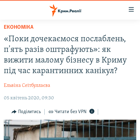
Доступність
посилання
Перейти
ЕКОНОМІКА
до
НОВИНИ
«Поки дочекаємося послаблень,
основного
ВОДА.КРИМ
матеріалу
п'ять разів оштрафують»: як
ВІДЕО ТА ФОТО
Перейти
вижити малому бізнесу в Криму
до
ПОЛІТИКА
під час карантинних канікул?
основної
БЛОГИ
навігації
Ельвіна Сеїтбуллаєва
Перейти
ПОГЛЯД
до
05 квітень 2020, 09:30
ІНТЕРВ'Ю
пошуку
ВСЕ ЗА ДЕНЬ
Поділитись
Читати без VPN
СПЕЦПРОЕКТИ
ЯК ОБІЙТИ БЛОКУВАННЯ
ДЕПОРТАЦІЯ