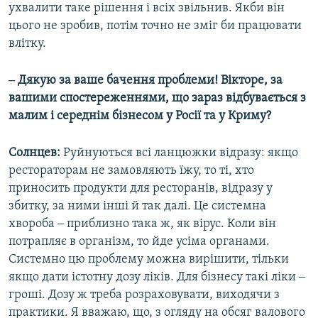
ухвалити таке рішення і всіх звільнив. Якби він
цього не зробив, потім точно не зміг би працювати
влітку.
‒ Дякую за ваше бачення проблеми! Вікторе, за
вашими спостереженнями, що зараз відбувається з
малим і середнім бізнесом у Росії та у Криму?
Солнцев:
Руйнуються всі ланцюжки відразу: якщо
рестораторам не замовляють їжу, то ті, хто
приносить продукти для ресторанів, відразу у
збитку, за ними інші й так далі. Це системна
хвороба ‒ приблизно така ж, як вірус. Коли він
потрапляє в організм, то йде усіма органами.
Системно цю проблему можна вирішити, тільки
якщо дати істотну дозу ліків. Для бізнесу такі ліки ‒
гроші. Дозу ж треба розраховувати, виходячи з
практики. Я вважаю, що, з огляду на обсяг валового