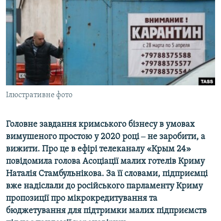
ВІДЕОУРОКИ «ELIFBE»
Русский
СВІДЧЕННЯ ОКУПАЦІЇ
Qırımtatar
УКРАЇНСЬКА ПРОБЛЕМА КРИМУ
ДОЛУЧАЙСЯ!
ІНФОГРАФІКА
Ілюстративне фото
Усі сайти RFE/RL
Головне завдання кримського бізнесу в умовах
вимушеного простою у 2020 році ‒ не заробити, а
вижити. Про це в ефірі телеканалу «Крым 24»
повідомила голова Асоціації малих готелів Криму
Наталія Стамбульнікова. За її словами, підприємці
вже надіслали до російського парламенту Криму
пропозиції про мікрокредитування та
бюджетування для підтримки малих підприємств