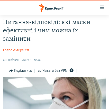
Доступність
посилання
Перейти
Питання-відповіді: які маски
до
НОВИНИ
ефективні і чим можна їх
основного
ВОДА.КРИМ
матеріалу
замінити
ВІДЕО ТА ФОТО
Перейти
до
Голос Америки
ПОЛІТИКА
основної
05 квітень 2020, 18:30
БЛОГИ
навігації
Перейти
ПОГЛЯД
Поділитись
Читати без VPN
до
ІНТЕРВ'Ю
пошуку
ВСЕ ЗА ДЕНЬ
СПЕЦПРОЕКТИ
ЯК ОБІЙТИ БЛОКУВАННЯ
ДЕПОРТАЦІЯ