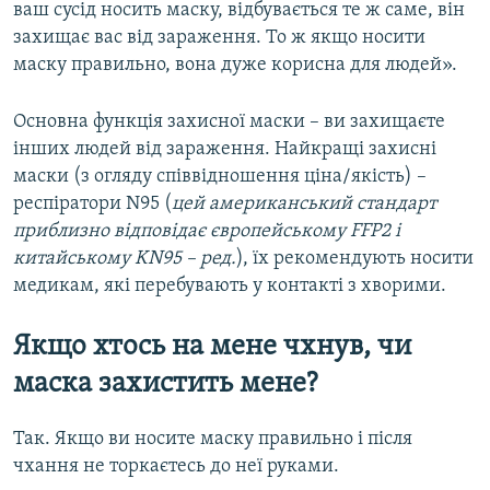
ваш сусід носить маску, відбувається те ж саме, він
захищає вас від зараження. То ж якщо носити
маску правильно, вона дуже корисна для людей».
Основна функція захисної маски – ви захищаєте
інших людей від зараження. Найкращі захисні
маски (з огляду співвідношення ціна/якість) –
респіратори N95 (
цей американський стандарт
приблизно відповідає європейському FFP2 і
китайському KN95 – ред.
), їх рекомендують носити
медикам, які перебувають у контакті з хворими.
Якщо хтось на мене чхнув, чи
маска захистить мене?
Так. Якщо ви носите маску правильно і після
чхання не торкаєтесь до неї руками.