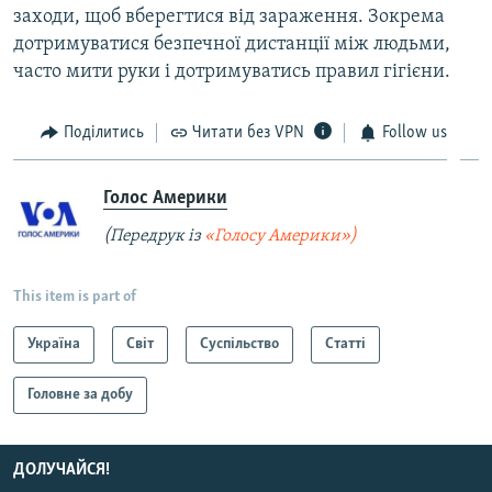
заходи, щоб вберегтися від зараження. Зокрема
дотримуватися безпечної дистанції між людьми,
часто мити руки і дотримуватись правил гігієни.
Поділитись
Читати без VPN
Follow us
Голос Америки
(Передрук із
«Голосу Америки»)
This item is part of
Україна
Світ
Суспільство
Статті
Головне за добу
ДОЛУЧАЙСЯ!