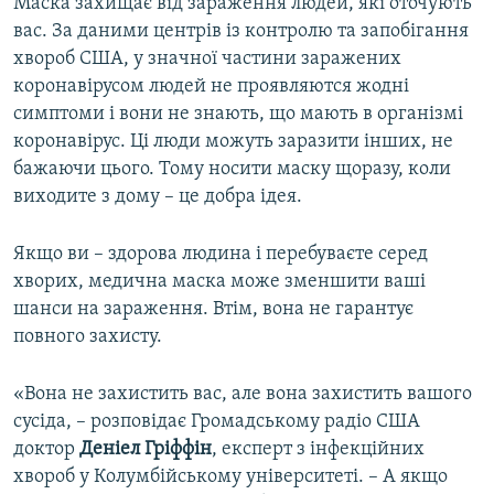
Маска захищає від зараження людей, які оточують
вас. За даними центрів із контролю та запобігання
хвороб США, у значної частини заражених
коронавірусом людей не проявляются жодні
симптоми і вони не знають, що мають в організмі
коронавірус. Ці люди можуть заразити інших, не
бажаючи цього. Тому носити маску щоразу, коли
виходите з дому – це добра ідея.
Якщо ви – здорова людина і перебуваєте серед
хворих, медична маска може зменшити ваші
шанси на зараження. Втім, вона не гарантує
повного захисту.
«Вона не захистить вас, але вона захистить вашого
сусіда, – розповідає Громадському радіо США
доктор
Деніел Гріффін
, експерт з інфекційних
хвороб у Колумбійському університеті. – А якщо