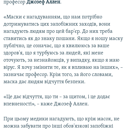
професор
Джозеф Аллен
.
«Маски є нагадуванням, що нам потрібно
дотримуватись цих запобіжних заходів, вони
нагадують людям про цей бар'єр. До них треба
ставитись як до знаку пошани. Якщо я ношу маску
публічно, це означає, що я хвилююсь за ваше
здоров'я, що я турбуюсь за людей, які мене
оточують, за незнайомців, у випадку, якщо я маю
вірус. Я хочу змінити те, як я впливаю на інших», –
зазначає професор. Крім того, за його словами,
маска дає людям відчуття безпеки.
«Це дає відчуття, що ти – за щитом, і це додає
впевненості», – каже Джозеф Аллен.
При цьому медики нагадують, що крім масок, не
можна забувати про інші обов'язкові запобіжні