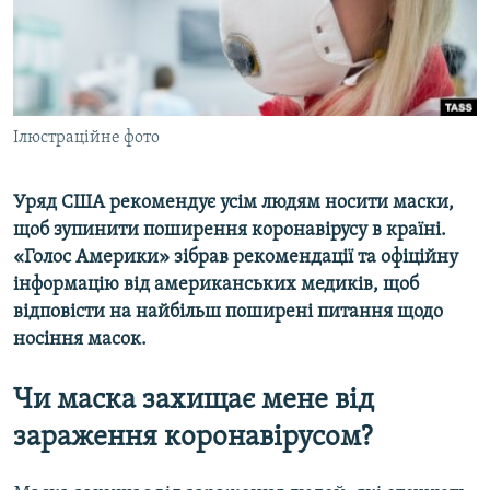
ВІДЕОУРОКИ «ELIFBE»
Русский
СВІДЧЕННЯ ОКУПАЦІЇ
Qırımtatar
УКРАЇНСЬКА ПРОБЛЕМА КРИМУ
ДОЛУЧАЙСЯ!
Ілюстраційне фото
ІНФОГРАФІКА
Уряд США рекомендує усім людям носити маски,
щоб зупинити поширення коронавірусу в країні.
Усі сайти RFE/RL
«Голос Америки» зібрав рекомендації та офіційну
інформацію від американських медиків, щоб
відповісти на найбільш поширені питання щодо
носіння масок.
Чи маска захищає мене від
зараження коронавірусом?