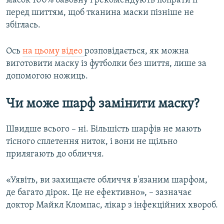
масок 100% бавовну і рекомендують попрати її
перед шиттям, щоб тканина маски пізніше не
збіглась.
Ось
на цьому відео
розповідається, як можна
виготовити маску із футболки без шиття, лише за
допомогою ножиць.
Чи може шарф замінити маску?
Швидше всього – ні. Більшість шарфів не мають
тісного сплетення ниток, і вони не щільно
прилягають до обличчя.
«Уявіть, ви захищаєте обличчя в'язаним шарфом,
де багато дірок. Це не ефективно», – зазначає
доктор Майкл Кломпас, лікар з інфекційних хвороб.