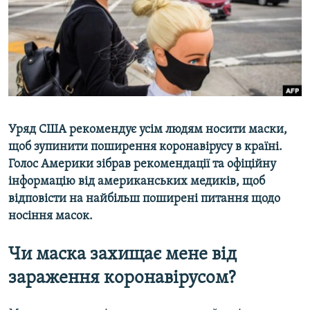
ВІДЕОУРОКИ «ELIFBE»
Русский
СВІДЧЕННЯ ОКУПАЦІЇ
Qırımtatar
УКРАЇНСЬКА ПРОБЛЕМА КРИМУ
ДОЛУЧАЙСЯ!
ІНФОГРАФІКА
Уряд США рекомендує усім людям носити маски,
щоб зупинити поширення коронавірусу в країні.
Усі сайти RFE/RL
Голос Америки зібрав рекомендації та офіційну
інформацію від американських медиків, щоб
відповісти на найбільш поширені питання щодо
носіння масок.
Чи маска захищає мене від
зараження коронавірусом?