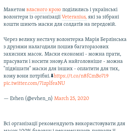
Макетом
власного крою
поділились і українські
волонтери із організації
Veteranius,
які за зібрані
кошти шиють маски для солдатів на передовій.
Через велику нестачу волонтерка Марія Берлінська
з друзями налагодили пошив багаторазових
захисних масок. Маски економні - можна прати,
прасувати і носити знову.А найголовніше - можна
"підвішати" маски для інших - оплатити для тих,
кому вони потрібні.⬇️
https://t.co/n8fCmBo719
pic.twitter.com/71zplfeaNU
— Evhen (@evhen_n)
March 25, 2020
Всі організації рекомендують використовувати для