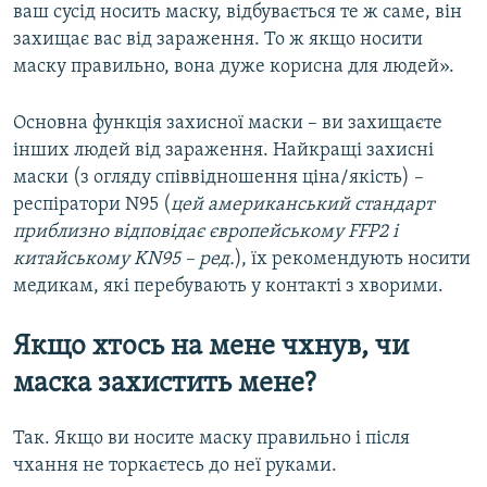
ваш сусід носить маску, відбувається те ж саме, він
захищає вас від зараження. То ж якщо носити
маску правильно, вона дуже корисна для людей».
Основна функція захисної маски – ви захищаєте
інших людей від зараження. Найкращі захисні
маски (з огляду співвідношення ціна/якість) –
респіратори N95 (
цей американський стандарт
приблизно відповідає європейському FFP2 і
китайському KN95 – ред.
), їх рекомендують носити
медикам, які перебувають у контакті з хворими.
Якщо хтось на мене чхнув, чи
маска захистить мене?
Так. Якщо ви носите маску правильно і після
чхання не торкаєтесь до неї руками.