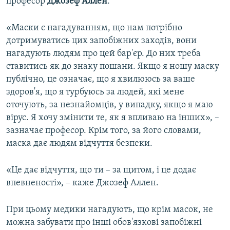
професор
Джозеф Аллен
.
«Маски є нагадуванням, що нам потрібно
дотримуватись цих запобіжних заходів, вони
нагадують людям про цей бар'єр. До них треба
ставитись як до знаку пошани. Якщо я ношу маску
публічно, це означає, що я хвилююсь за ваше
здоров'я, що я турбуюсь за людей, які мене
оточують, за незнайомців, у випадку, якщо я маю
вірус. Я хочу змінити те, як я впливаю на інших», –
зазначає професор. Крім того, за його словами,
маска дає людям відчуття безпеки.
«Це дає відчуття, що ти – за щитом, і це додає
впевненості», – каже Джозеф Аллен.
При цьому медики нагадують, що крім масок, не
можна забувати про інші обов'язкові запобіжні