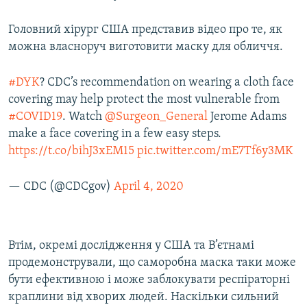
Головний хірург США представив відео про те, як
можна власноруч виготовити маску для обличчя.
#DYK
? CDC’s recommendation on wearing a cloth face
covering may help protect the most vulnerable from
#COVID19
. Watch
@Surgeon_General
Jerome Adams
make a face covering in a few easy steps.
https://t.co/bihJ3xEM15
pic.twitter.com/mE7Tf6y3MK
— CDC (@CDCgov)
April 4, 2020
Втім, окремі дослідження у США та В’єтнамі
продемонстрували, що саморобна маска таки може
бути ефективною і може заблокувати респіраторні
краплини від хворих людей. Наскільки сильний