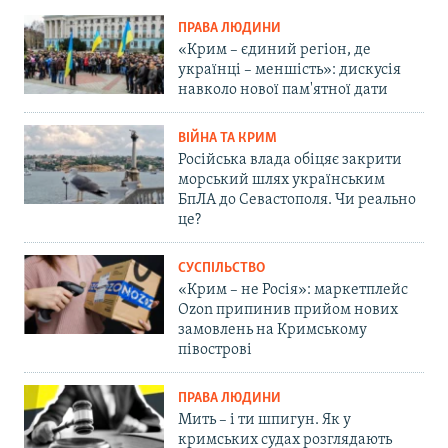
ПРАВА ЛЮДИНИ
«Крим – єдиний регіон, де
українці – меншість»: дискусія
навколо нової пам'ятної дати
ВІЙНА ТА КРИМ
Російська влада обіцяє закрити
морський шлях українським
БпЛА до Севастополя. Чи реально
це?
СУСПІЛЬСТВО
«Крим – не Росія»: маркетплейс
Ozon припинив прийом нових
замовлень на Кримському
півострові
ПРАВА ЛЮДИНИ
Мить – і ти шпигун. Як у
кримських судах розглядають