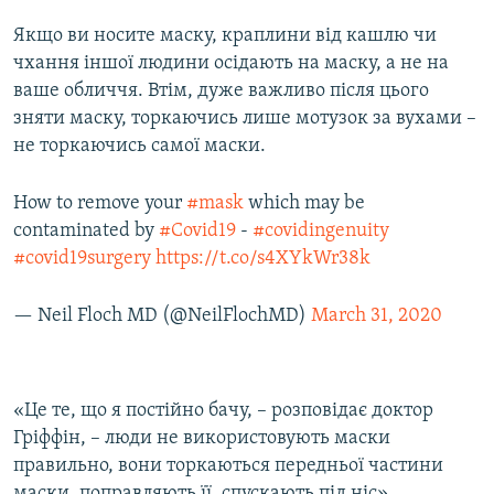
Якщо ви носите маску, краплини від кашлю чи
чхання іншої людини осідають на маску, а не на
ваше обличчя. Втім, дуже важливо після цього
зняти маску, торкаючись лише мотузок за вухами –
не торкаючись самої маски.
How to remove your
#mask
which may be
contaminated by
#Covid19
-
#covidingenuity
#covid19surgery
https://t.co/s4XYkWr38k
— Neil Floch MD (@NeilFlochMD)
March 31, 2020
«Це те, що я постійно бачу, – розповідає доктор
Гріффін, – люди не використовують маски
правильно, вони торкаються передньої частини
маски, поправляють її, спускають під ніс»