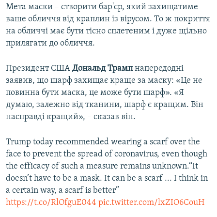
Мета маски – створити бар'єр, який захищатиме
ваше обличчя від краплин із вірусом. То ж покриття
на обличчі має бути тісно сплетеним і дуже щільно
прилягати до обличчя.
Президент США
Дональд Трамп
напередодні
заявив, що шарф захищає краще за маску: «Це не
повинна бути маска, це може бути шарф». «Я
думаю, залежно від тканини, шарф є кращим. Він
насправді кращий», – сказав він.
Trump today recommended wearing a scarf over the
face to prevent the spread of coronavirus, even though
the efficacy of such a measure remains unknown.“It
doesn’t have to be a mask. It can be a scarf ... I think in
a certain way, a scarf is better”
https://t.co/RlOfguE044
pic.twitter.com/lxZIO6CouH