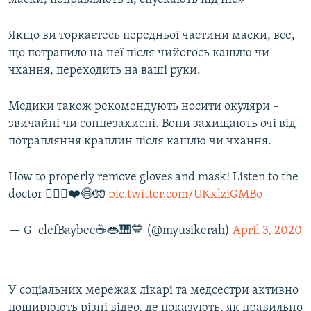
Якщо ви торкаєтесь передньої частини маски, все,
що потрапило на неї після чийогось кашлю чи
чхання, переходить на ваші руки.
Медики також рекомендують носити окуляри –
звичайні чи сонцезахисні. Вони захищають очі від
потрапляння краплин після кашлю чи чхання.
How to properly remove gloves and mask! Listen to the
doctor 👨🏻‍⚕️❤️😷🧤
pic.twitter.com/UKxlziGMBo
— G_clefBaybee☕️👄🎹💙 (@myusikerah)
April 3, 2020
У соціальних мережах лікарі та медсестри активно
поширюють різні відео, де показують, як правильно