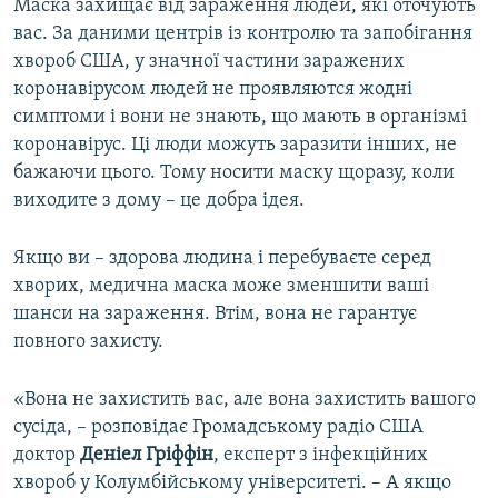
Маска захищає від зараження людей, які оточують
вас. За даними центрів із контролю та запобігання
хвороб США, у значної частини заражених
коронавірусом людей не проявляются жодні
симптоми і вони не знають, що мають в організмі
коронавірус. Ці люди можуть заразити інших, не
бажаючи цього. Тому носити маску щоразу, коли
виходите з дому – це добра ідея.
Якщо ви – здорова людина і перебуваєте серед
хворих, медична маска може зменшити ваші
шанси на зараження. Втім, вона не гарантує
повного захисту.
«Вона не захистить вас, але вона захистить вашого
сусіда, – розповідає Громадському радіо США
доктор
Деніел Гріффін
, експерт з інфекційних
хвороб у Колумбійському університеті. – А якщо