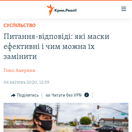
Доступність
посилання
Перейти
СУСПІЛЬСТВО
до
НОВИНИ
Питання-відповіді: які маски
основного
ВОДА.КРИМ
матеріалу
ефективні і чим можна їх
ВІДЕО ТА ФОТО
Перейти
замінити
до
ПОЛІТИКА
основної
Голос Америки
БЛОГИ
навігації
Перейти
06 квітень 2020, 12:59
ПОГЛЯД
до
ІНТЕРВ'Ю
Поділитись
Читати без VPN
пошуку
ВСЕ ЗА ДЕНЬ
СПЕЦПРОЕКТИ
ЯК ОБІЙТИ БЛОКУВАННЯ
ДЕПОРТАЦІЯ