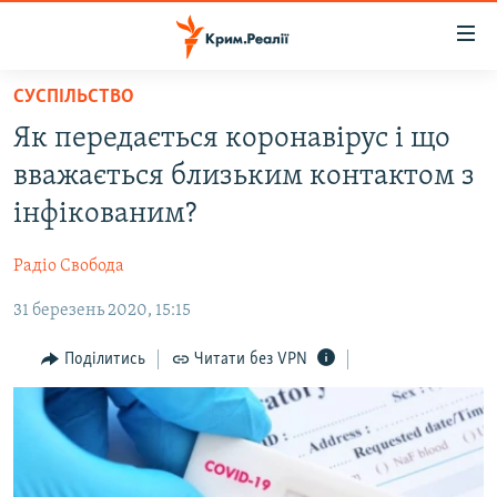
Доступність
посилання
Перейти
СУСПІЛЬСТВО
до
НОВИНИ
Як передається коронавірус і що
основного
ВОДА.КРИМ
матеріалу
вважається близьким контактом з
ВІДЕО ТА ФОТО
Перейти
інфікованим?
до
ПОЛІТИКА
основної
Радіо Свобода
БЛОГИ
навігації
Перейти
31 березень 2020, 15:15
ПОГЛЯД
до
ІНТЕРВ'Ю
Поділитись
Читати без VPN
пошуку
ВСЕ ЗА ДЕНЬ
СПЕЦПРОЕКТИ
ЯК ОБІЙТИ БЛОКУВАННЯ
ДЕПОРТАЦІЯ