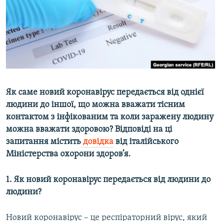
ВІДЕОУРОКИ «ELIFBE»
Русский
СВІДЧЕННЯ ОКУПАЦІЇ
Qırımtatar
УКРАЇНСЬКА ПРОБЛЕМА КРИМУ
ДОЛУЧАЙСЯ!
ІНФОГРАФІКА
Як саме новий коронавірус передається від однієї
людини до іншої, що можна вважати тісним
Усі сайти RFE/RL
контактом з інфікованим та коли заражену людину
можна вважати здоровою? Відповіді на ці
запитання містить
довідка
від італійського
Міністерства охорони здоров’я.
1. Як новий коронавірус передається від людини до
людини?
Новий коронавірус – це респіраторний вірус, який