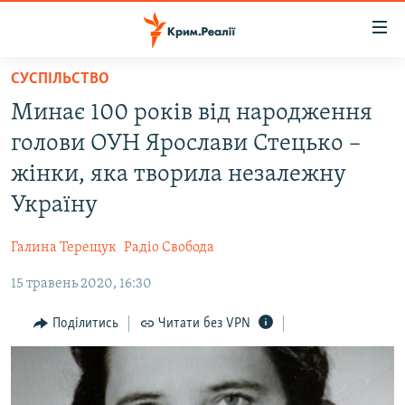
Доступність
посилання
Перейти
СУСПІЛЬСТВО
до
НОВИНИ
Минає 100 років від народження
основного
ВОДА.КРИМ
матеріалу
голови ОУН Ярослави Стецько –
ВІДЕО ТА ФОТО
Перейти
жінки, яка творила незалежну
до
ПОЛІТИКА
Україну
основної
БЛОГИ
навігації
Галина Терещук
Радіо Свобода
Перейти
ПОГЛЯД
до
15 травень 2020, 16:30
ІНТЕРВ'Ю
пошуку
ВСЕ ЗА ДЕНЬ
Поділитись
Читати без VPN
СПЕЦПРОЕКТИ
ЯК ОБІЙТИ БЛОКУВАННЯ
ДЕПОРТАЦІЯ