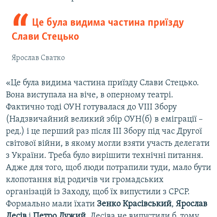
Це була видима частина приїзду
Слави Стецько
Ярослав Сватко
«Це була видима частина приїзду Слави Стецько.
Вона виступала на віче, в оперному театрі.
Фактично тоді ОУН готувалася до VIII Збору
(Надзвичайний великий збір ОУН(б) в еміграції –
ред.) і це перший раз після ІІІ Збору під час Другої
світової війни, в якому могли взяти участь делегати
з України. Треба було вирішити технічні питання.
Адже для того, щоб люди потрапили туди, мало бути
клопотання від родичів чи громадських
організацій із Заходу, щоб їх випустили з СРСР.
Формально мали їхати
Зенко Красівський
,
Ярослав
Лесів
і
Петро Дужий
. Лесіва не випустили б, тому