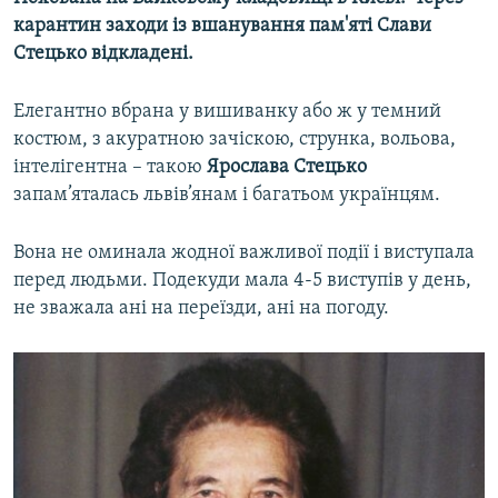
карантин заходи із вшанування пам'яті Слави
Стецько відкладені.
Елегантно вбрана у вишиванку або ж у темний
костюм, з акуратною зачіскою, струнка, вольова,
інтелігентна – такою
Ярослава Стецько
запам’яталась львів’янам і багатьом українцям.
Вона не оминала жодної важливої події і виступала
перед людьми. Подекуди мала 4-5 виступів у день,
не зважала ані на переїзди, ані на погоду.