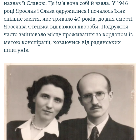
назвав її Славою. Це ім’я вона собі й взяла. У 1946
році Ярослав і Слава одружилися і почалось їхнє
спільне життя, яке тривало 40 років, до дня смерті
Ярослава Стецька від важкої хвороби. Подружжя
часто змінювало місце проживання за кордоном із
метою конспірації, ховаючись від радянських
шпигунів.