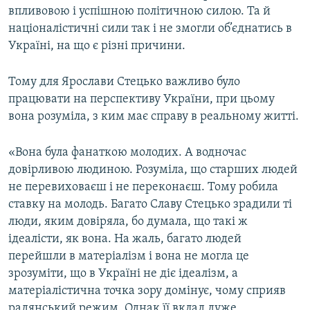
впливовою і успішною політичною силою. Та й
націоналістичні сили так і не змогли об’єднатись в
Україні, на що є різні причини.
Тому для Ярослави Стецько важливо було
працювати на перспективу України, при цьому
вона розуміла, з ким має справу в реальному житті.
«Вона була фанаткою молодих. А водночас
довірливою людиною. Розуміла, що старших людей
не перевиховаєш і не переконаєш. Тому робила
ставку на молодь. Багато Славу Стецько зрадили ті
люди, яким довіряла, бо думала, що такі ж
ідеалісти, як вона. На жаль, багато людей
перейшли в матеріалізм і вона не могла це
зрозуміти, що в Україні не діє ідеалізм, а
матеріалістична точка зору домінує, чому сприяв
радянський режим. Однак її вклад дуже