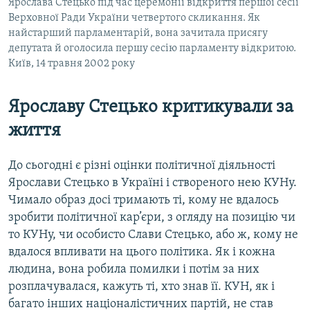
Ярослава Стецько під час церемонії відкриття першої сесії
Верховної Ради України четвертого скликання. Як
найстарший парламентарій, вона зачитала присягу
депутата й оголосила першу сесію парламенту відкритою.
Київ, 14 травня 2002 року
Ярославу Стецько критикували за
життя
До сьогодні є різні оцінки політичної діяльності
Ярослави Стецько в Україні і створеного нею КУНу.
Чимало образ досі тримають ті, кому не вдалось
зробити політичної кар’єри, з огляду на позицію чи
то КУНу, чи особисто Слави Стецько, або ж, кому не
вдалося впливати на цього політика. Як і кожна
людина, вона робила помилки і потім за них
розплачувалася, кажуть ті, хто знав її. КУН, як і
багато інших націоналістичних партій, не став