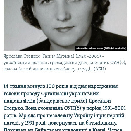
ВІДЕОУРОКИ «ELIFBE»
Русский
СВІДЧЕННЯ ОКУПАЦІЇ
Qırımtatar
УКРАЇНСЬКА ПРОБЛЕМА КРИМУ
ДОЛУЧАЙСЯ!
ІНФОГРАФІКА
Ярослава Стецько (Ганна Музика) (1920–2003) –
український політик, громадський діяч, керівник ОУН(б),
Усі сайти RFE/RL
голова Антибільшовицького блоку народів (АБН)
14 травня минуло 100 років від дня народження
голови проводу Організації українських
націоналістів (бандерівське крило) Ярослави
Стецько. Вона очолювала ОУН(б) у період 1991–2001
років. Мріяла про незалежну Україну і при першій
нагоді, у 1991 році, повернулась на батьківщину.
Похована на Байковому кладовищі в Києві. Через