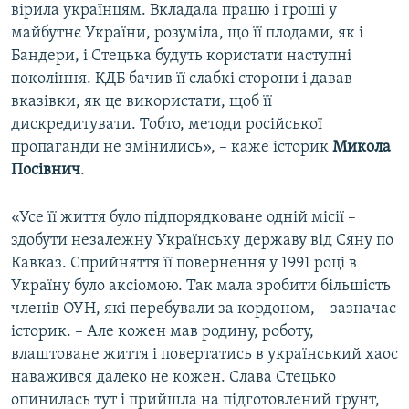
вірила українцям. Вкладала працю і гроші у
майбутнє України, розуміла, що її плодами, як і
Бандери, і Стецька будуть користати наступні
покоління. КДБ бачив її слабкі сторони і давав
вказівки, як це використати, щоб її
дискредитувати. Тобто, методи російської
пропаганди не змінились», – каже історик
Микола
Посівнич
.
«Усе її життя було підпорядковане одній місії –
здобути незалежну Українську державу від Сяну по
Кавказ. Сприйняття її повернення у 1991 році в
Україну було аксіомою. Так мала зробити більшість
членів ОУН, які перебували за кордоном, – зазначає
історик. – Але кожен мав родину, роботу,
влаштоване життя і повертатись в український хаос
наважився далеко не кожен. Слава Стецько
опинилась тут і прийшла на підготовлений ґрунт,