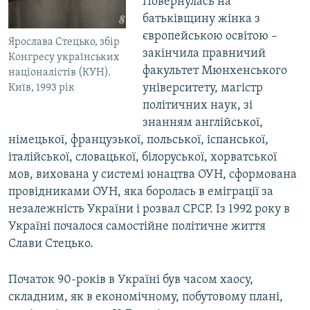
Повернулась на
батьківщину жінка з
європейською освітою –
Ярослава Стецько, збір
закінчила правничий
Конгресу українських
факультет Мюнхенського
націоналістів (КУН).
університету, магістр
Київ, 1993 рік
політичних наук, зі
знанням англійської,
німецької, французької, польської, іспанської,
італійської, словацької, білоруської, хорватської
мов, вихована у системі юнацтва ОУН, сформована
провідниками ОУН, яка боролась в еміграції за
незалежність України і розвал СРСР. Із 1992 року в
Україні почалося самостійне політичне життя
Слави Стецько.
Початок 90-років в Україні був часом хаосу,
складним, як в економічному, побутовому плані,