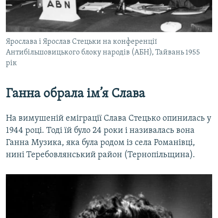
Ярослава і Ярослав Стецьки на конференції
Антибільшовицького блоку народів (АБН), Тайвань 1955
рік
Ганна обрала ім’я Слава
На вимушеній еміграції Слава Стецько опинилась у
1944 році. Тоді їй було 24 роки і називалась вона
Ганна Музика, яка була родом із села Романівці,
нині Теребовлянський район (Тернопільщина).