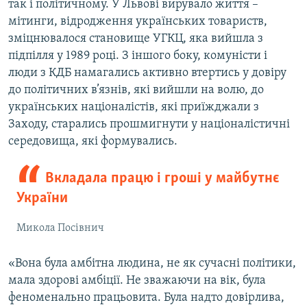
так і політичному. У Львові вирувало життя –
мітинги, відродження українських товариств,
зміцнювалося становище УГКЦ, яка вийшла з
підпілля у 1989 році. З іншого боку, комуністи і
люди з КДБ намагались активно втертись у довіру
до політичних в’язнів, які вийшли на волю, до
українських націоналістів, які приїжджали з
Заходу, старались прошмигнути у націоналістичні
середовища, які формувались.
Вкладала працю і гроші у майбутнє
України
Микола Посівнич
«Вона була амбітна людина, не як сучасні політики,
мала здорові амбіції. Не зважаючи на вік, була
феноменально працьовита. Була надто довірлива,