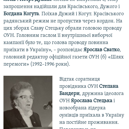
запрошення надійшли для Красівського, Дужого і
Богдана Когута
. Поїхав Дужий і Когут. Красівського
радянський режим не пропустив через кордон. На
цих зборах Славу Стецьку обрали головою проводу
ОУН. Головним гаслом її внутрішньої виборчої
кампанії було те, що голова проводу повинна
приїхати в Україну», – розповідає
Ярослав Сватко
,
головний редактор офіційної газети ОУН (б) «Шлях
перемоги» (1992–1996 роки).
Відтак соратниця
провідника ОУН
Степана
Бандери
, дружина ідеолога
ОУН
Ярослава Стецька
і
новообрана лідерка
оунівців приїхала в Україну
на постійне проживання.