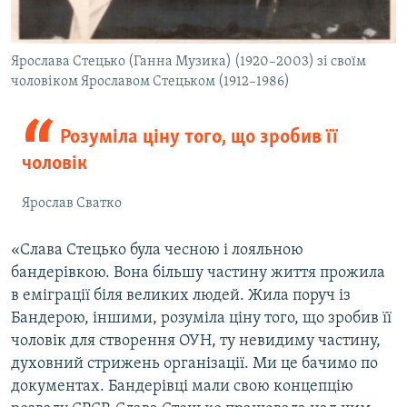
Ярослава Стецько (Ганна Музика) (1920–2003) зі своїм
чоловіком Ярославом Стецьком (1912–1986)
Розуміла ціну того, що зробив її
чоловік
Ярослав Сватко
«Слава Стецько була чесною і лояльною
бандерівкою. Вона більшу частину життя прожила
в еміграції біля великих людей. Жила поруч із
Бандерою, іншими, розуміла ціну того, що зробив її
чоловік для створення ОУН, ту невидиму частину,
духовний стрижень організації. Ми це бачимо по
документах. Бандерівці мали свою концепцію