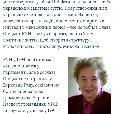
могли творити суспільні ініціативи, наповнювати їх
українським змістом і суттю. Тому створення Ліги
українських жінок, товариств імені Ващенка,
молодіжних організацій, відновлення старих, які
існували у міжвоєнний період – усе це робила Слава
Стецько. КУН – це був її проєкт, щоб зайти у
політичне життя, щоб створити структуру і
втілювати ідеї», – наголошує Микола Посівнич.
КУН у 1994 році отримав
кілька мандатів у
парламенті, але Ярослава
Стецько не потрапила у
Верховну Раду, оскільки не
була повноправною
громадянкою України.
Паспорт громадянки УРСР
їй вручили у Львові у 1991