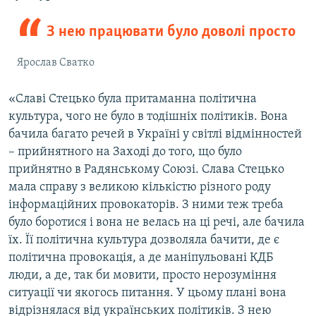
З нею працювати було доволі просто
Ярослав Сватко
«Славі Стецько була притаманна політична
культура, чого не було в тодішніх політиків. Вона
бачила багато речей в Україні у світлі відмінностей
– прийнятного на Заході до того, що було
прийнятно в Радянському Союзі. Слава Стецько
мала справу з великою кількістю різного роду
інформаційних провокаторів. З ними теж треба
було боротися і вона не велась на ці речі, але бачила
їх. Її політична культура дозволяла бачити, де є
політична провокація, а де маніпульовані КДБ
люди, а де, так би мовити, просто нерозуміння
ситуації чи якогось питання. У цьому плані вона
відрізнялася від українських політиків. З нею