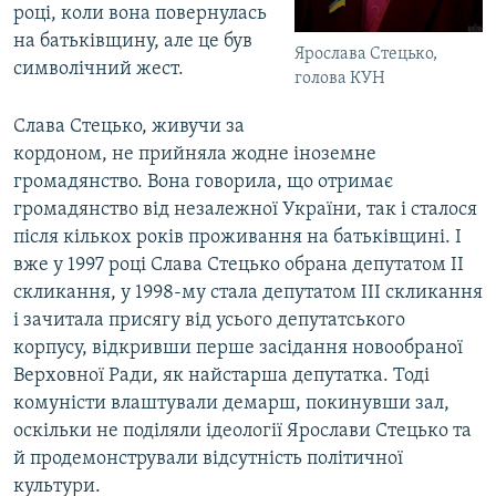
році, коли вона повернулась
на батьківщину, але це був
Ярослава Стецько,
символічний жест.
голова КУН
Слава Стецько, живучи за
кордоном, не прийняла жодне іноземне
громадянство. Вона говорила, що отримає
громадянство від незалежної України, так і сталося
після кількох років проживання на батьківщині. І
вже у 1997 році Слава Стецько обрана депутатом ІІ
скликання, у 1998-му стала депутатом ІІІ скликання
і зачитала присягу від усього депутатського
корпусу, відкривши перше засідання новообраної
Верховної Ради, як найстарша депутатка. Тоді
комуністи влаштували демарш, покинувши зал,
оскільки не поділяли ідеології Ярослави Стецько та
й продемонстрували відсутність політичної
культури.