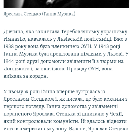
Ярослава Стецько (Ганна Музика)
Дівчина, яка закінчила Теребовлянську українську
гімназію, навчалась у Львівській політехніці. Вже з
1938 року вона була членкинею ОУН. У 1943 році
Ганна Музика була арештована німцями у Львові. У
1944 році друзі допомогли звільнити її з тюрми на
Лонцького і, за вказівкою Проводу ОУН, вона
виїхала за кордон.
У цьому ж році Ганна вперше зустрілась із
Ярославом Стецьком і, як писала, це було кохання з
першого погляду. Ганна допомогла у звільненні
пораненого Ярослава Стецька зі шпиталю у Чехії,
який контролювали комуністи. Їй вдалось відвезти
його в американську зону. Власне, Ярослав Стецько