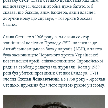
розвалу СРСР. Слава Стецько працювала над цим
від початку і її чоловік зробив дуже багато. Я б
сказав, що більше, аніж Бандера, який власне і
доручив йому цю справу», – говорить Ярослав
Сватко.
Слава Стецько з 1968 року очолювала сектор
зовнішньої політики Проводу ОУН, належала до
Антибільшовицького блоку народів (АБН), а також
була засновницею Червоного хреста Української
повстанської армії, співзасновницею Європейської
ради за свободу, редагувала журнали. Коли у 1959
році був убитий провідник Степан Бандера, ОУН
очолив
Степан Ленкавський
, а з 1968 року – Ярослав
Стецько, дружина була його правою рукою у всьому.