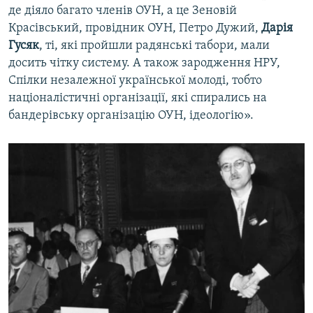
де діяло багато членів ОУН, а це Зеновій
Красівський, провідник ОУН, Петро Дужий,
Дарія
Гусяк
, ті, які пройшли радянські табори, мали
досить чітку систему. А також зародження НРУ,
Спілки незалежної української молоді, тобто
націоналістичні організації, які спирались на
бандерівську організацію ОУН, ідеологію».