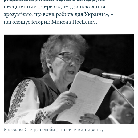
неоціненний і через одне-два покоління
зрозуміємо, що вона робила для України», –
наголошує історик Микола Посівнич.
Ярослава Стецько любила носити вишиванку