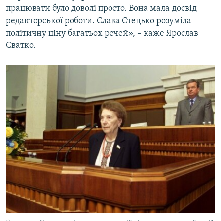
працювати було доволі просто. Вона мала досвід
редакторської роботи. Слава Стецько розуміла
політичну ціну багатьох речей», – каже Ярослав
Сватко.