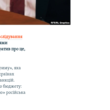
зслідування
нями
ратив про це,
Криму», яка
 країнах
анкцій.
го бюджету:
ію» російська