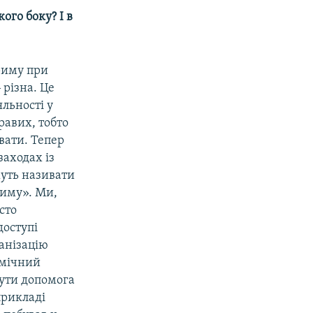
ого боку? І в
риму при
 різна. Це
яльності у
равих, тобто
вати. Тепер
аходах із
жуть називати
риму». Ми,
сто
доступі
ганізацію
омічний
бути допомога
 прикладі