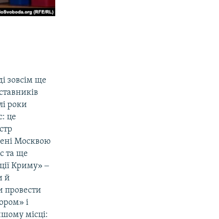
ді зовсім ще
дставників
лі роки
: це
стр
чені Москвою
ос та ще
ції Криму» ‒
и й
и провести
ором» і
ншому місці: