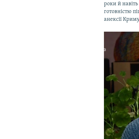
роки й навіть
готовністю пі
анексії Криму