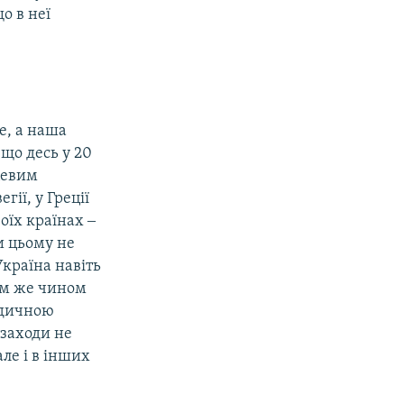
о в неї
е, а наша
що десь у 20
сцевим
гії, у Греції
оїх країнах ‒
и цьому не
Україна навіть
ким же чином
идичною
 заходи не
але і в інших