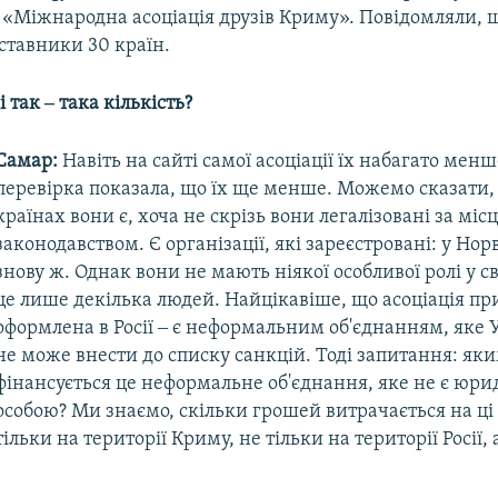
 «Міжнародна асоціація друзів Криму». Повідомляли, щ
ставники 30 країн.
 так ‒ така кількість?
Самар:
Навіть на сайті самої асоціації їх набагато менш
перевірка показала, що їх ще менше. Можемо сказати, 
країнах вони є, хоча не скрізь вони легалізовані за мі
законодавством. Є організації, які зареєстровані: у Норве
знову ж. Однак вони не мають ніякої особливої ролі у св
це лише декілька людей. Найцікавіше, що асоціація пр
оформлена в Росії ‒ є неформальним об'єднанням, яке 
не може внести до списку санкцій. Тоді запитання: я
фінансується це неформальне об'єднання, яке не є юр
особою? Ми знаємо, скільки грошей витрачається на ці
тільки на території Криму, не тільки на території Росії, 