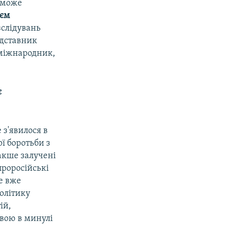
й може
ієм
зслідувань
едставник
-міжнародник,
є
 з'явилося в
ї боротьби з
накше залучені
проросійські
це вже
політику
ій,
квою в минулі