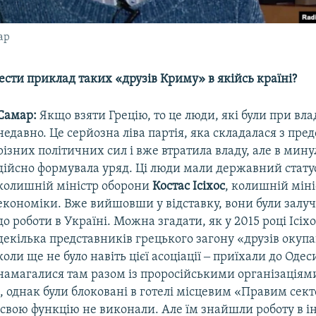
ар
сти приклад таких «друзів Криму» в якійсь країні?​
Самар:
Якщо взяти Грецію, то це люди, які були при вла
недавно. Це серйозна ліва партія, яка складалася з пре
різних політичних сил і вже втратила владу, але в мину
дійсно формувала уряд. Ці люди мали державний статус
колишній міністр оборони
Костас Ісіхос
, колишній міні
економіки. Вже вийшовши у відставку, вони були залу
до роботи в Україні. Можна згадати, як у 2015 році Ісіх
декілька представників грецького загону «друзів окупа
коли ще не було навіть цієї асоціації ‒ приїхали до Одес
намагалися там разом із проросійськими організаціям
 однак були блоковані в готелі місцевим «Правим сект
свою функцію не виконали. Але їм знайшли роботу в і