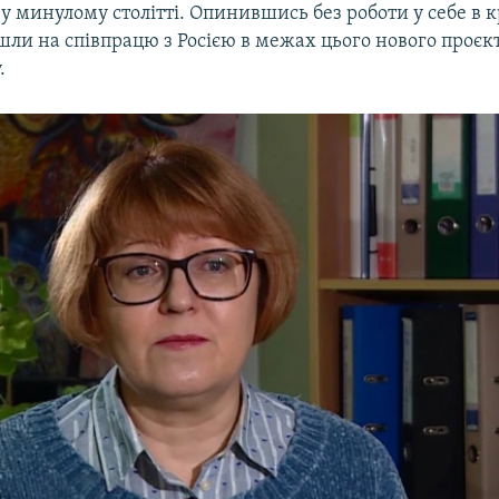
 у минулому столітті. Опинившись без роботи у себе в к
шли на співпрацю з Росією в межах цього нового проєкт
.