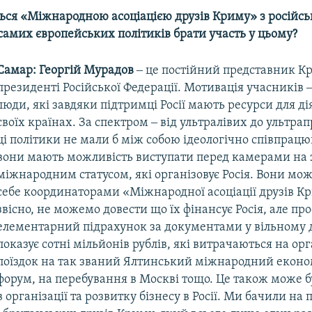
ься «Міжнародною асоціацією друзів Криму» з російськ
самих європейських політиків брати участь у цьому?
Самар: Георгій Мурадов
‒ це постійний представник К
президенті Російської Федерації. Мотивація учасників ‒
люди, які завдяки підтримці Росії мають ресурси для ді
своїх країнах. За спектром ‒ від ультралівих до ультрап
ці політики не мали б між собою ідеологічно співпрацю
вони мають можливість виступати перед камерами на з
міжнародним статусом, які організовує Росія. Вони мо
себе координаторами «Міжнародної асоціації друзів К
звісно, не можемо довести що їх фінансує Росія, але про
елементарний підрахунок за документами у вільному 
показує сотні мільйонів рублів, які витрачаються на ор
поїздок на так званий Ялтинський міжнародний екон
форум, на перебування в Москві тощо. Це також може 
в організації та розвитку бізнесу в Росії. Ми бачили на