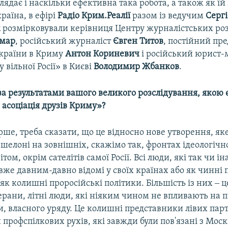
глядає і наскільки ефективна така робота, а також як ї
раїна, в ефірі
Радіо Крим.Реалії
разом із ведучим
Серг
м
розмірковували керівниця Центру журналістських ро
амар
, російський журналіст
Євген Титов
, постійний пр
країни в Криму
Антон Кориневич
і російський юрист
 вільної Росії» в Києві
Володимир Жбанков
.
за результатами вашого великого розслідування, якою 
асоціація друзів Криму»?
ше, треба сказати, що це відносно нове утворення, яке
шелоні на зовнішніх, скажімо так, фронтах ідеологічно
том, окрім сателітів самої Росії. Всі люди, які так чи і
 вже давним-давно відомі у своїх країнах або як чинні 
 як колишні проросійські політики. Більшість із них ‒ 
ерани, літні люди, які ніяким чином не впливають на 
и, власного уряду. Це колишні представники лівих парт
профспілкових рухів, які завжди були пов'язані з Мос