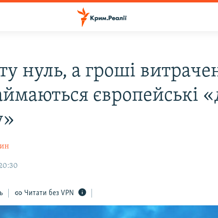
у нуль, а гроші витрачен
аймаються європейські «
у»
шин
20:30
ь
Читати без VPN