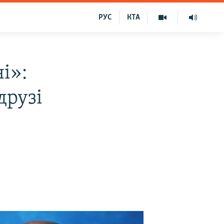
РУС
КТА
і»:
друзі