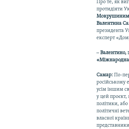
Про те, як ви
протидіяти Ук
Мокрушини
Валентина С
президента У
експерт «Дому
‒ Валентино, 
«Міжнародна 
Самар:
По-пер
російському е
усім іншим сві
у цей проєкт,
політики, або
політичні вет
власної країн
представники 