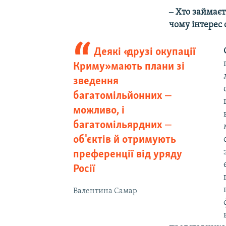
‒ Хто займаєт
чому інтерес 
Деякі «друзі окупації
Криму» мають плани зі
зведення
багатомільйонних ‒
можливо, і
багатомільярдних ‒
об'єктів й отримують
преференції від уряду
Росії
Валентина Самар