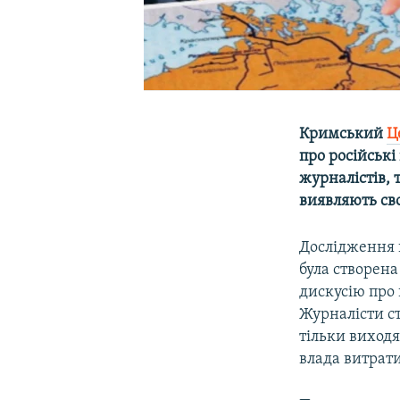
Кримський
Ц
про російські
журналістів, 
виявляють сво
Дослідження п
була створена
дискусію про 
Журналісти с
тільки виходя
влада витрат