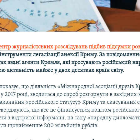
ентр журналістських розслідувань підбив підсумки ро
 інструменти легалізації анексії Криму. За повідомлен
так звані агенти Кремля, які просувають російський на
ю активність майже у двох десятках країн світу.
оказує, що діяльність «Міжнародної асоціації друзів 
 у 2017 році, зводиться до спроб розгорнути в західних
визнання «російського статусу» Криму та скасування с
тверджують, що все це фінансується коштом російсько
чи з відкритої інформації, на таку «народну дипломат
ила щонайменше 200 мільйонів рублів.