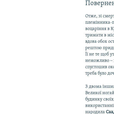
Повернен
Отже, зі сме
племінника-
воцаріння в К
тримати в міс
вдова обох ос
рештою придв
Її не те щоб у
неможливо ‒ 
спустошив око
треба було до
З двома інши
Великої ногай
будинку своїх
використанні 
народила
Саа