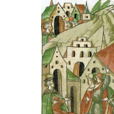
ВІДЕОУРОКИ «ELIFBE»
СВІДЧЕННЯ ОКУПАЦІЇ
УКРАЇНСЬКА ПРОБЛЕМА КРИМУ
ІНФОГРАФІКА