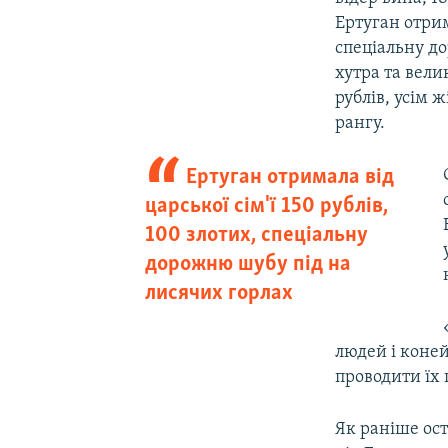
Ертуган отрим
спеціальну д
хутра та вели
рублів, усім ж
рангу.
Ертуган отримала від
царської сім'ї 150 рублів,
100 злотих, спеціальну
дорожню шубу під на
лисячих горлах
людей і коней 
проводити їх 
Як раніше ост