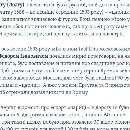
гу (Долгу)
, і хоча син її був отруєний, та й дочка прож
чатку 1588 ‒ не пізніше середини 1593 року) ‒ «цариця
 залишатися впливовою фігурою. Вона певною мірою у
ження обох покійних чоловіків, так що з 1591 року саме 
і кримські татари, які прагнуть виїхати на півострів.
І ось восени 1593 року, між ханом Газі ІІ та московськ
Федором Івановичем
почалися мирні переговори, на як
іншого, було поставлене й питання про спадщину росій
Щоб тримати Ертуган ближче, ще у серпні Кремль велів
разом з двором до Москви, для чого були виділені 90 руб
лимаги «цариці». А вже у жовтні Ертуган та її придво
сіб отримали дозвіл виїхати до Криму.
черпні відомості про ескорт «цариці». В дорогу їм було
аги та 6 відкритих возів для жінок, а також 60 коней ‒
три тижні шляху їм було приготовлено 30 відер різного
80-190 кг сухарів для людей і 30 рублів на корм для кон