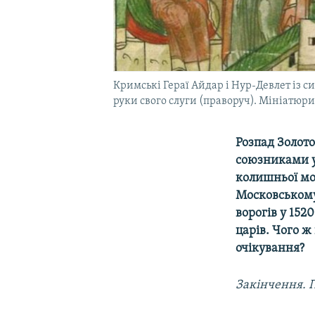
Кримські Гераї Айдар і Нур-Девлет із с
руки свого слуги (праворуч). Мініатюри 
Розпад Золото
союзниками у
колишньої мог
Московському 
ворогів у 152
царів. Чого ж
очікування?
Закінчення. 