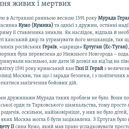
ня живих і мертвих
ртю в Астрахані ранньою весною 1591 року
Мурада Гера
пасинка
Кумо (Кумика)
та однієї з дружин, останні над
риму її ставленика зникли. Як наслідок, відпала й необ
ті ханський двір та утримувати його мешканців, так щ
танніх російських
Гераїв
, «цариця»
Ертуган (Ес-Туган)
орних була перевезена до Нижнього Новгорода ‒ подал
тримували насильно, але дати їй дозвіл на від'їзд на пів
влітку 1591 року кримський хан
Газі ІІ Герай
з величез
лиці Москви, так що і заради безпеки, і з політичних 
чекатися закінчення бойових дій.
ми дружинами Мурада таких проблем не було. Вони по
ської орди та Тарковського шамхальства, тому просто 
 родичів, оскільки, найімовірніше, у них не було дітей,
яких Москва могла б бути зацікавлена. З Ертуган було 
дету ІІ
сина Кумо, який мав право успадковувати престо