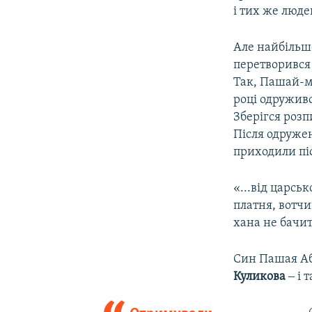
і тих же люде
Але найбільше
перетворився 
Так, Пашай-му
році одружив
Зберігся розп
Після одружен
приходили післ
«...від царсь
платня, вотчи
хана не бачи
Син Пашая Абл
Куликова
‒ і 