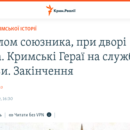
МСЬКОЇ ІСТОРІЇ
олом союзника, при дворі
. Кримські Гераї на служ
и. Закінчення
ко
, 16:30
ь
Читати без VPN