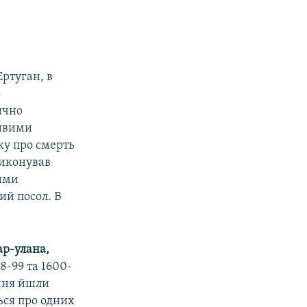
ртуган, в
о
ично
ливими
ку про смерть
виконував
кими
ий посол. В
ар-улана,
98-99 та 1600-
ання йшли
ься про одних