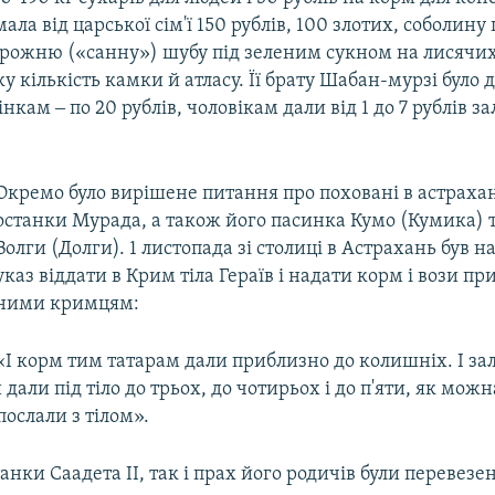
ала від царської сім'ї 150 рублів, 100 злотих, соболину 
орожню («санну») шубу під зеленим сукном на лисячих 
ку кількість камки й атласу. Її брату Шабан-мурзі було 
інкам ‒ по 20 рублів, чоловікам дали від 1 до 7 рублів з
Окремо було вирішене питання про поховані в астрахан
останки Мурада, а також його пасинка Кумо (Кумика) 
Волги (Долги). 1 листопада зі столиці в Астрахань був 
указ віддати в Крим тіла Гераїв і надати корм і вози пр
ними кримцям:
«І корм тим татарам дали приблизно до колишніх. І за
дали під тіло до трьох, до чотирьох і до п'яти, як можн
послали з тілом».
анки Саадета ІІ, так і прах його родичів були перевезе