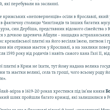
й, які перебували на засланні.
 кримських «неповерненців» осіли в Ярославлі, який у
в фактичну столицю Чингізидів та інших багатих мусу
рза, син Дербіша, представник відомого сімейства з К
ся з дочкою царевича Абдули ‒ нащадка астраханських
ис кремлівської платні на його весілля їжею, питвом і
ня він отримав маєток у Ярославлі, а на заклики повер
я 1593 року від родичів і навіть самого хана Газі ІІ, ві
кої платні в Крим не їхати, тут йому надана велика госу
ни та маєтки великі, села та гроші, чого всьому роду й
ти».
ай-мірза в 1619-20 роках хрестився під ім'ям князя
Б
такий шлях пройшли багато кримці, які залишилися в Ро