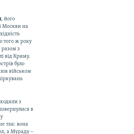
я
, його
ії Москви на
хідність
о того ж року
, разом з
і від Криму.
острів було
ним військом
міркувань
ходили з
повернулися в
 у
не так: вона
л, а Мураду ‒