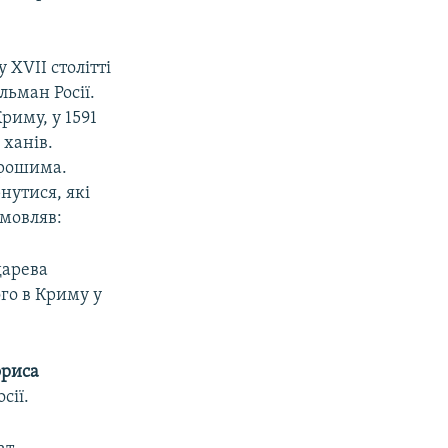
 XVII столітті
льман Росії.
риму, у 1591
 ханів.
 грошима.
нутися, які
дмовляв:
дарева
ого в Криму у
ориса
сії.