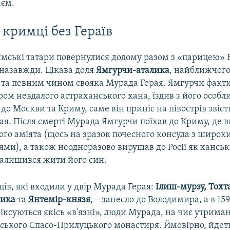
аєм.
 кримці без Гераїв
имські татари повернулися додому разом з «царицею» Е
 назавжди. Цікава доля
Ямгурчи-аталика
, найближчог
та певним чином свояка Мурада Герая. Ямгурчи факт
ром невдалого астраханського хана, їздив з його особ
о Москви та Криму, саме він приніс на півострів звіст
рая. Після смерті Мурада Ямгурчи поїхав до Криму, де 
ого аміята (щось на зразок почесного консула з широ
и), а також неодноразово вирушав до Росії як ханськ
залишився жити його син.
ів, які входили у двір Мурада Герая:
Ілиш-мурзу, Тохт
лика
та
Янтемір-князя
, ‒ занесло до Володимира, а в 15
фіксуються якісь «в'язні», люди Мурада, на чиє утрим
дського Спасо-Прилуцького монастиря. Ймовірно, йдет