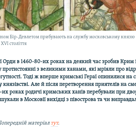
ином Бір-Девлетом прибувають на службу московському князю (з
XVI століття
ї Орди в 1460-80-их роках на деякий час зробив Крим 
 протистоянні з великими ханами, які мріяли про ві
утності. Тоді ж вперше кримські Гераї опинилися на с
князівстві. Але й після перетворення приятелів на с
0-их роках родичі кримських ханів перебували при дво
 шукали в Московії вихідці з півострова та чи виправда
Попередній матеріал
тут
.