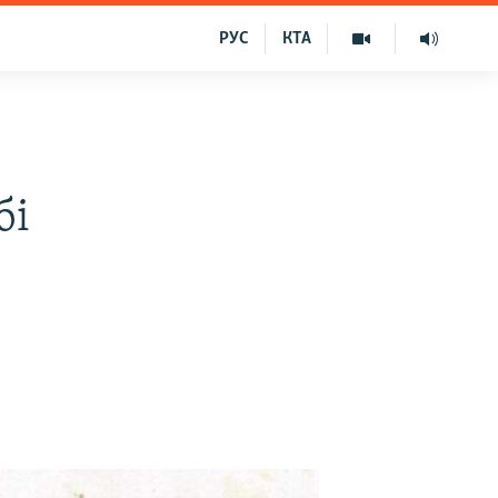
РУС
КТА
бі