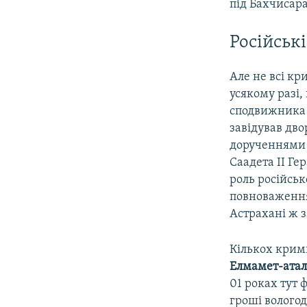
під Бахчисар
Російські
Але не всі кр
усякому разі,
сподвижника 
завідував дво
дорученнями д
Саадета ІІ Ге
роль російськ
повноваженням
Астрахані ж 
Кількох кримц
Елмамет-ата
01 роках тут 
гроші волого