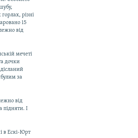
шубу,
горлах, різні
даровано 15
алежно від
ській мечеті
та дочки
надісланий
ибулим за
лежно від
а підняти. І
ні в Ескі-Юрт