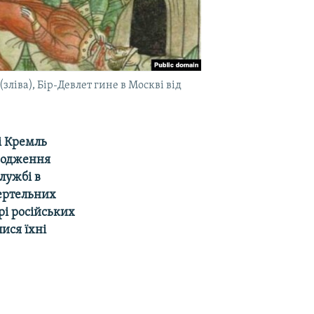
ліва), Бір-Девлет гине в Москві від
і Кремль
дродження
лужбі в
мертельних
рі російських
лися їхні