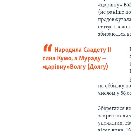
«царівну»
Вол
(не раніше по
продовжувала
статус і поло
збираються вс
Народила Саадету ІІ
сина Кумо, а Мураду ‒
«царівну» Волгу (Долгу)
на оббивку ко
числом у 56 о
Збереглися ви
закриті колим
упряжних. На 
відер вина, 1