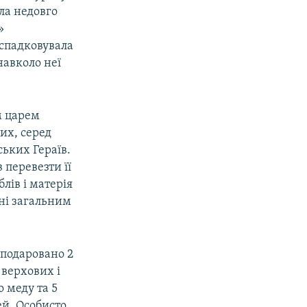
ила недовго
»
спадковувала
навколо неї
им царем
их, серед
ських Гераїв.
 перевезти її
лів і матерія
рні загальним
 подаровано 2
 верхових і
 меду та 5
ей. Особисто