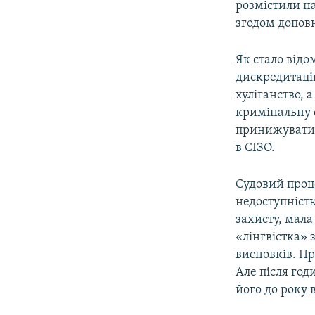
розмістили на
згодом допов
Як стало відо
дискредитацію
хуліганство, 
кримінальну с
принижуватис
в СІЗО.
Судовий проце
недоступністю
захисту, мала
«лінгвістка» 
висновків. Пр
Але після год
його до року 