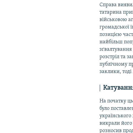
Справа вияви
татарина прин
військовою аг
громадської і
позицією част
найбільш поп
зґвалтування
розстріл та 
публічному пр
заклики, тоді
Катування
На початку ць
було поставле
українського
викрали його 
розносив про