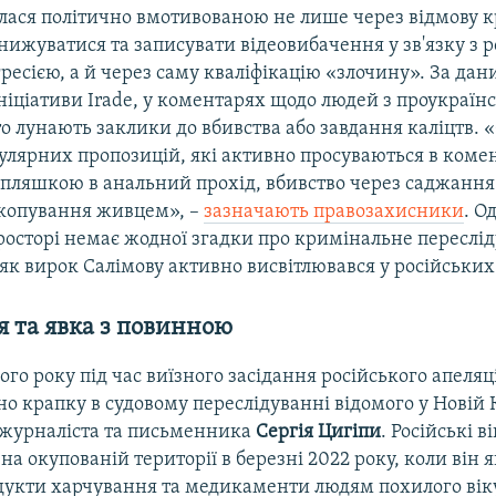
лася політично вмотивованою не лише через відмову 
ижуватися та записувати відеовибачення у зв'язку з 
ресією, а й через саму кваліфікацію «злочину». За да
ніціативи Irade, у коментарях щодо людей з проукраїн
о лунають заклики до вбивства або завдання каліцтв. 
улярних пропозицій, які активно просуваються в коме
 пляшкою в анальний прохід, вбивство через саджання 
закопування живцем», –
зазначають правозахисники
. О
осторі немає жодної згадки про кримінальне переслід
 як вирок Салімову активно висвітлювався у російських
 та явка з повинною
ого року під час виїзного засідання російського апеляц
но крапку в судовому переслідуванні відомого у Новій 
 журналіста та письменника
Сергія Цигіпи
. Російські в
на окупованій території в березні 2022 року, коли він 
дукти харчування та медикаменти людям похилого віку