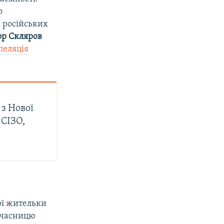
о
я російських
ор Скляров
пеляція
з Нової
 СІЗО,
ої жительки
учасницю