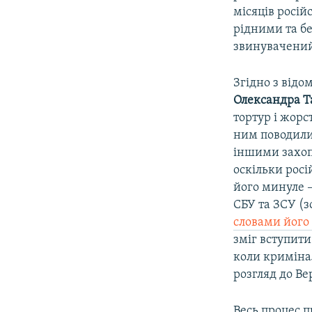
місяців росій
рідними та бе
звинувачений
Згідно з від
Олександра Т
тортур і жор
ним поводили
іншими захо
оскільки рос
його минуле –
СБУ та ЗСУ (з
словами його
зміг вступити
коли криміна
розгляд до Ве
Весь процес п