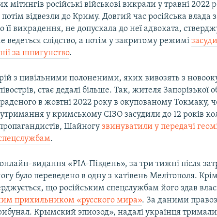
х мітингів російські військові викрали у травні 2022 
і потім відвезли до Криму. Довгий час російська влада 
о її викрадення, не допускала до неї адвоката, стверд
не ведеться слідство, а потім у закритому режимі
засуди
онії за шпигунство
.
орій з цивільними полоненими, яких вивозять з новоо
півострів, стає дедалі більше. Так, жителя Запорізької о
краденого в жовтні 2022 року в окупованому Токмаку, ч
утримання у кримському СІЗО засудили до 12 років кол
пропагандистів, Шайногу
звинуватили у передачі геом
 спецслужбам
.
 онлайн-видання «РІА-Південь», за три тижні після за
у було переведено в одну з катівень Мелітополя. Крім 
ерджується, що російським спецслужбам його здав влас
ним прихильником «русского мира»
. За даними право
Трибунал. Крымский эпиозод», надалі українця тримали