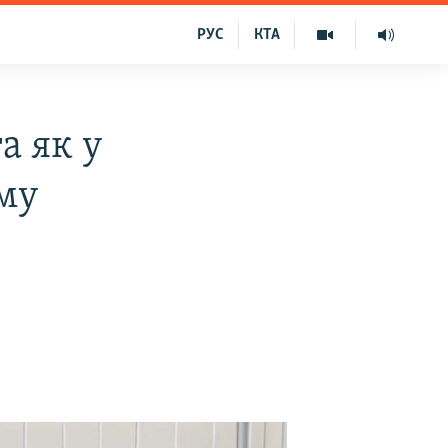
РУС
КТА
а як у
ому