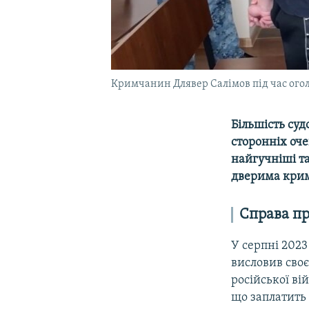
Кримчанин Длявер Салімов під час огол
Більшість суд
сторонніх оче
найгучніші та
дверима кримс
Справа пр
У серпні 202
висловив своє
російської вій
що заплатить 