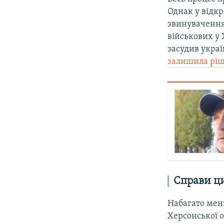
Однак у відкр
звинувачення 
військових у
засудив украї
залишила рі
Справи ц
Набагато мен
Херсонської о