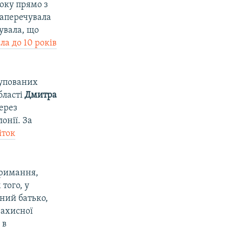
року прямо з
заперечувала
жувала, що
ла до 10 років
купованих
бласті
Дмитра
ерез
онії. За
іток
тримання,
того, у
ний батько,
захисної
 в