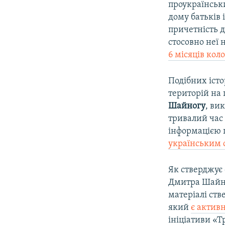
проукраїнськи
дому батьків 
причетність д
стосовно неї 
6 місяців кол
Подібних іст
територій на 
Шайногу
, ви
тривалий час 
інформацією 
українським
Як стверджує
Дмитра Шайног
матеріалі ств
який
є актив
ініціативи «