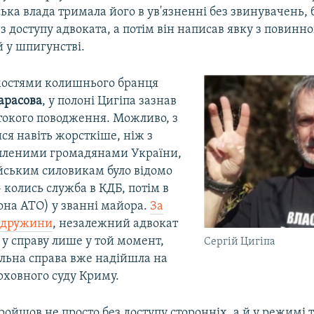
ська влада тримала його в ув'язненні без звинувачень, б
з доступу адвоката, а потім він написав явку з повинно
 у шпигунстві.
омостями колишнього бранця
арасова
, у полоні Цигіпа зазнав
стокого поводження. Можливо, з
ся навіть жорсткіше, ніж з
пленими громадянами України,
ійським силовикам було відомо
 колись служба в КДБ, потім в
она АТО) у званні майора.
За
 дружини
, незалежний адвокат
 у справу лише у той момент,
Сергій Цигіпа
льна справа вже надійшла на
рховного суду Криму.
ройшов не просто без доступу сторонніх, а й у режимі 