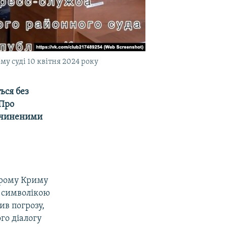
у суді 10 квітня 2024 року
ься без
 Про
зачиненими
арому Криму
з символікою
ив погрозу,
го діалогу