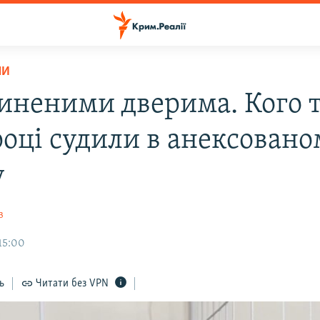
НИ
чиненими дверима. Кого т
році судили в анексован
у
в
15:00
ь
Читати без VPN