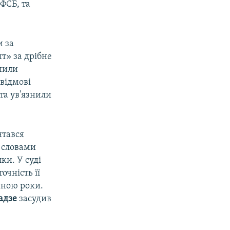
ФСБ, та
и за
т» за дрібне
ушили
відмові
та ув'язнили
ятався
а словами
ки. У суді
точність її
иною роки.
адзе
засудив