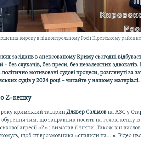
ошення вироку в підконтрольному Росії Кіровському районном
ових засідань в анексованому Криму сьогодні відбуваєт
й – без слухачів, без преси, без незалежних адвокатів.
 політично мотивовані судові процеси, розглянуті за 
ьких судів у 2024 році – читайте у нашому матеріалі.
о Z-кепку
3 року кримський татарин
Длявер Салімов
на АЗС у Ст
 обурення тим, що заправник носить на голові кепку і
ськової агресії «Z» і вимагав її зняти. Також він вислов
комусь, щоб співрозмовника «спалили на… ». Відео цьо