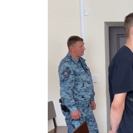
ВІДЕОУРОКИ «ELIFBE»
СВІДЧЕННЯ ОКУПАЦІЇ
УКРАЇНСЬКА ПРОБЛЕМА КРИМУ
ІНФОГРАФІКА