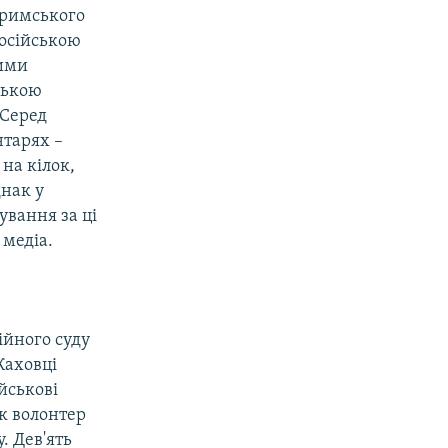
кримського
російською
ними
ською
«Серед
нтарях –
на кілок,
днак у
ування за ці
 медіа.
ійного суду
Каховці
ійськові
як волонтер
. Дев'ять