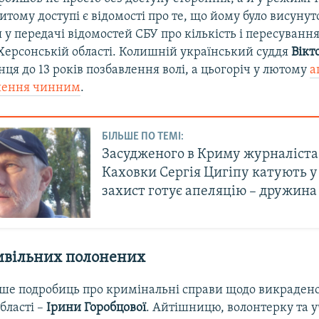
итому доступі є відомості про те, що йому було висунут
у передачі відомостей СБУ про кількість і пересуванн
 Херсонській області. Колишній український суддя
Вікт
нця до 13 років позбавлення волі, а цьогоріч у лютому
а
шення чинним
.
БІЛЬШЕ ПО ТЕМІ:
Засудженого в Криму журналіста 
Каховки Сергія Цигіпу катують у
захист готує апеляцію – дружина
ивільних полонених
ше подробиць про кримінальні справи щодо викраден
бласті –
Ірини Горобцової
. Айтішницю, волонтерку та 