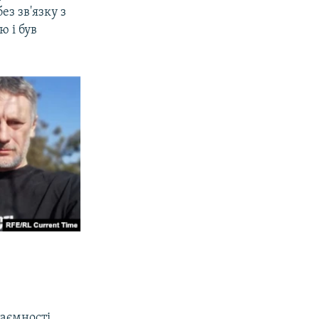
ез зв'язку з
ю і був
таємності.