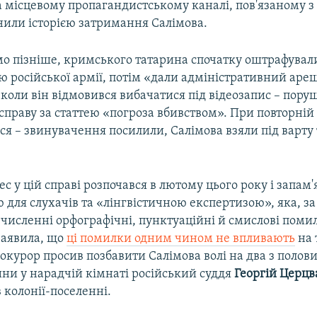
 місцевому пропагандистському каналі, пов'язаному з 
нили історією затримання Салімова.
мо пізніше, кримського татарина спочатку оштрафувал
 російської армії, потім «дали адміністративний ареш
а коли він відмовився вибачатися під відеозапис – пор
праву за статтею «погроза вбивством». При повторній 
я – звинувачення посилили, Салімова взяли під варту 
с у цій справі розпочався в лютому цього року і запам'
 для слухачів та «лінгвістичною експертизою», яка, з
 численні орфографічні, пунктуаційні й смислові помил
заявила, що
ці помилки одним чином не впливають
на 
окурор просив позбавити Салімова волі на два з полов
ини у нарадчій кімнаті російський суддя
Георгій Церцв
в колонії-поселенні.