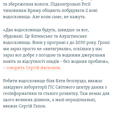
та збереження вологи. Підконтрольні Росії
чиновники Криму обіцяють побудувати 2 нові
водосховища. Але коли саме, не кажуть.
«‎Два водосховища будуть, швидше за все,
збудовані. Це Ялтинське та Алуштинське
водосховища. Вони у програмі є до 2030 року. Гроші
ми зараз просто не «‎витягували», оскільки у нас
зараз все добре з погодою та водними джерелами
навіть за відсутності опадів – без жодних проблем»,
–
говорить Сергій Аксьонов
.
Робити водосховище біля Ялти безглуздо, вважає
завідувач лабораторії ГІС Світового центру даних з
геоінформатики та сталого розвитку. Там немає для
цього великих ділянок, а малі нераціональні,
вважає Сергій Гапон.