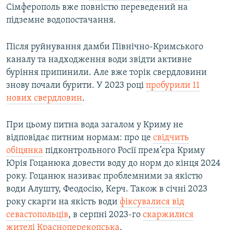
Сімферополь вже повністю переведений на
підземне водопостачання.
Після руйнування дамби Північно-Кримського
каналу та надходження води звідти активне
буріння припинили. Але вже торік свердловини
знову почали бурити. У 2023 році
пробурили 11
нових свердловин
.
При цьому питна вода загалом у Криму не
відповідає питним нормам: про це
свідчить
обіцянка
підконтрольного Росії прем’єра Криму
Юрія Гоцанюка довести воду до норм до кінця 2024
року. Гоцанюк називає проблемними за якістю
води Алушту, Феодосію, Керч. Також в січні 2023
року скарги на якість води
фіксувалися від
севастопольців
, в серпні 2023-го
скаржилися
жителі Красноперекопська
.