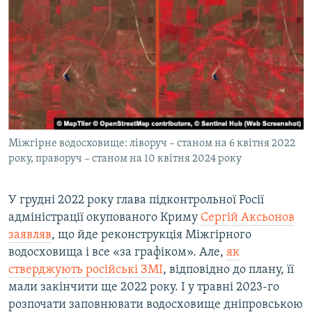
Міжгірне водосховище: ліворуч – станом на 6 квітня 2022
року, праворуч – станом на 10 квітня 2024 року
У грудні 2022 року глава підконтрольної Росії
адміністрації окупованого Криму
Сергій Аксьонов
заявляв
, що йде реконструкція Міжгірного
водосховища і все «‎за графіком». Але,
як
стверджують російські ЗМІ
, відповідно до плану, її
мали закінчити ще 2022 року. І у травні 2023-го
розпочати заповнювати водосховище дніпровською