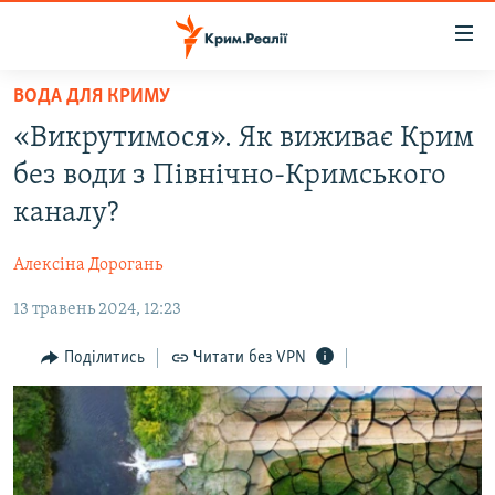
Доступність
посилання
Перейти
ВОДА ДЛЯ КРИМУ
до
НОВИНИ
«Викрутимося». Як виживає Крим
основного
ВОДА.КРИМ
матеріалу
без води з Північно-Кримського
ВІДЕО ТА ФОТО
Перейти
каналу?
до
ПОЛІТИКА
основної
Алексіна Дорогань
БЛОГИ
навігації
Перейти
13 травень 2024, 12:23
ПОГЛЯД
до
ІНТЕРВ'Ю
Поділитись
Читати без VPN
пошуку
ВСЕ ЗА ДЕНЬ
СПЕЦПРОЕКТИ
ЯК ОБІЙТИ БЛОКУВАННЯ
ДЕПОРТАЦІЯ