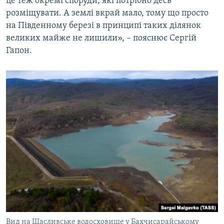
це теж окремі споруди, які потрібно десь
розміщувати. А землі вкрай мало, тому що просто
на Південному березі в принципі таких ділянок
великих майже не лишили», – пояснює Сергій
Гапон.
Вид на Щасливське водосховище у Бахчисарайському