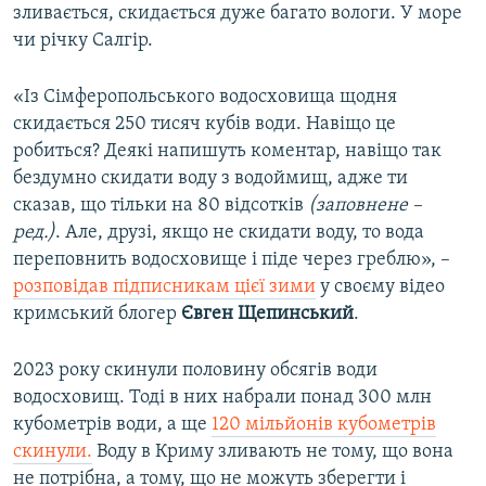
зливається, скидається дуже багато вологи. У море
чи річку Салгір.
«‎Із Сімферопольського водосховища щодня
скидається 250 тисяч кубів води. Навіщо це
робиться? Деякі напишуть коментар, навіщо так
бездумно скидати воду з водоймищ, адже ти
сказав, що тільки на 80 відсотків
(заповнене –
ред.)
. Але, друзі, якщо не скидати воду, то вода
переповнить водосховище і піде через греблю», –
розповідав підписникам цієї зими
у своєму відео
кримський блогер
Євген Щепинський
.
2023 року скинули половину обсягів води
водосховищ. Тоді в них набрали понад 300 млн
кубометрів води, а ще
120 мільйонів кубометрів
скинули.
Воду в Криму зливають не тому, що вона
не потрібна, а тому, що не можуть зберегти і