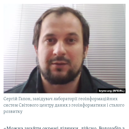
Сергій Гапон, завідувач лабораторії геоінформаційних
систем Світового центру даних з геоінформатики і сталого
розвитку
«‎Можна знайти окремі ділянки, дійсно. Водозабір з