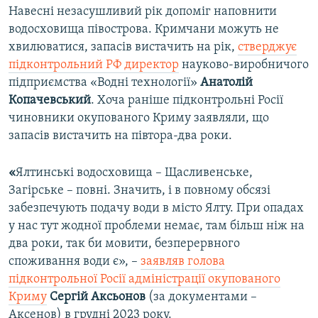
Навесні незасушливий рік допоміг наповнити
водосховища півострова. Кримчани можуть не
хвилюватися, запасів вистачить на рік,
стверджує
підконтрольний РФ директор
науково-виробничого
підприємства «Водні технології»
Анатолій
Копачевський
. Хоча раніше підконтрольні Росії
чиновники окупованого Криму заявляли, що
запасів вистачить на півтора-два роки.
«‎
Ялтинські водосховища – Щасливенське,
Загірське – повні. Значить, і в повному обсязі
забезпечують подачу води в місто Ялту. При опадах
у нас тут жодної проблеми немає, там більш ніж на
два роки, так би мовити, безперервного
споживання води є», –
заявляв голова
підконтрольної Росії адміністрації окупованого
Криму
Сергій Аксьонов
(за документами –
Аксенов) в грудні 2023 року.