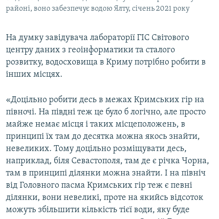
районі, воно забезпечує водою Ялту, січень 2021 року
На думку завідувача лабораторії ГІС Світового
центру даних з геоінформатики та сталого
розвитку, водосховища в Криму потрібно робити в
інших місцях.
«‎Доцільно робити десь в межах Кримських гір на
півночі. На півдні теж це було б логічно, але просто
майже немає місця і таких місцеположень, в
принципі їх там до десятка можна якось знайти,
невеликих. Тому доцільно розміщувати десь,
наприклад, біля Севастополя, там де є річка Чорна,
там в принципі ділянки можна знайти. І на північ
від Головного пасма Кримських гір теж є певні
ділянки, вони невеликі, проте на якийсь відсоток
можуть збільшити кількість тієї води, яку буде