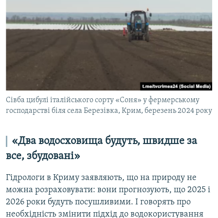
Сівба цибулі італійського сорту «Соня» у фермерському
господарстві біля села Березівка, Крим, березень 2024 року
«‎Два водосховища будуть, швидше за
все, збудовані»
Гідрологи в Криму заявляють, що на природу не
можна розраховувати: вони прогнозують, що 2025 і
2026 роки будуть посушливими. І говорять про
необхідність змінити підхід до водокористування