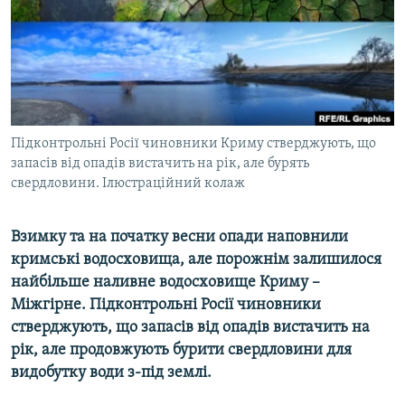
ВІДЕОУРОКИ «ELIFBE»
Русский
СВІДЧЕННЯ ОКУПАЦІЇ
Qırımtatar
УКРАЇНСЬКА ПРОБЛЕМА КРИМУ
ДОЛУЧАЙСЯ!
ІНФОГРАФІКА
Підконтрольні Росії чиновники Криму стверджують, що
запасів від опадів вистачить на рік, але бурять
свердловини. Ілюстраційний колаж
Усі сайти RFE/RL
Взимку та на початку весни опади наповнили
кримські водосховища, але порожнім залишилося
найбільше наливне водосховище Криму –
Міжгірне. Підконтрольні Росії чиновники
стверджують, що запасів від опадів вистачить на
рік, але продовжують бурити свердловини для
видобутку води з-під землі.