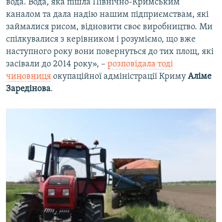
вода. Вода, яка пішла Північно-Кримським
каналом та дала надію нашим підприємствам, які
займалися рисом, відновити своє виробництво. Ми
спілкувалися з керівником і розуміємо, що вже
наступного року вони повернуться до тих площ, які
засівали до 2014 року», –
розповідала тоді
чиновниця
окупаційної адміністрації Криму
Аліме
Заредінова
.