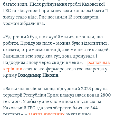
багато води. Після руйнування греблі Каховської
ГЕС та відсутності припливу води каналом брати її
знову стало ніде. Рис посадили 13 господарств,
урожай зібрали два.
«‎Удар такий був, шок «‎упіймали», не знали, що
робити. Приїду на поля – можна було відмовитись,
сказати, отримаємо дотації, але ми не з тих людей.
Залишали всю воду, яка тут, вона дренувала і
надходила знову через скиди в чеки», –
розповідав
керівник
селянсько-фермерського господарства у
Криму
Володимир Ніколін
.
«‎Загальна посівна площа під урожай 2023 року на
території Республіки Крим планувалася понад 2800
гектарів. У зв’язку з техногенною ситуацією на
Каховській ГЕС вдалося зберегти близько 344
гектарів», –
заявив чиновник
окупаційної