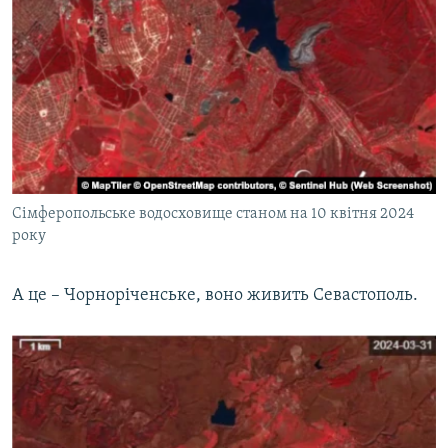
Сімферопольське водосховище станом на 10 квітня 2024
року
А це – Чорноріченське, воно живить Севастополь.