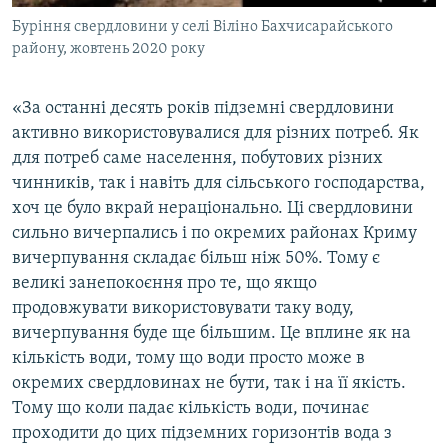
Буріння свердловини у селі Віліно Бахчисарайського
району, жовтень 2020 року
«‎За останні десять років підземні свердловини
активно використовувалися для різних потреб. Як
для потреб саме населення, побутових різних
чинників, так і навіть для сільського господарства,
хоч це було вкрай нераціонально. Ці свердловини
сильно вичерпались і по окремих районах Криму
вичерпування складає більш ніж 50%. Тому є
великі занепокоєння про те, що якщо
продовжувати використовувати таку воду,
вичерпування буде ще більшим. Це вплине як на
кількість води, тому що води просто може в
окремих свердловинах не бути, так і на її якість.
Тому що коли падає кількість води, починає
проходити до цих підземних горизонтів вода з