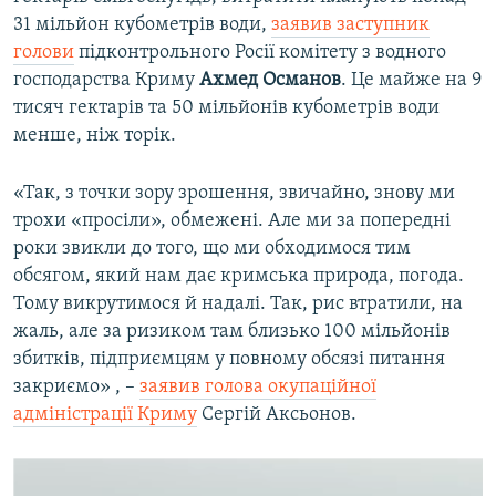
31 мільйон кубометрів води,
заявив заступник
голови
підконтрольного Росії комітету з водного
господарства Криму
Ахмед Османов
. Це майже на 9
тисяч гектарів та 50 мільйонів кубометрів води
менше, ніж торік.
«‎Так, з точки зору зрошення, звичайно, знову ми
трохи «‎просіли», обмежені. Але ми за попередні
роки звикли до того, що ми обходимося тим
обсягом, який нам дає кримська природа, погода.
Тому викрутимося й надалі. Так, рис втратили, на
жаль, але за ризиком там близько 100 мільйонів
збитків, підприємцям у повному обсязі питання
закриємо» , –
заявив голова окупаційної
адміністрації Криму
Сергій Аксьонов.