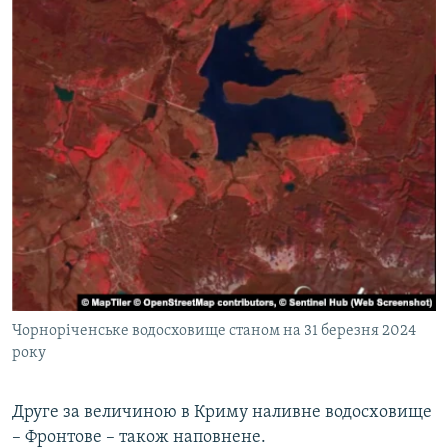
Чорноріченське водосховище станом на 31 березня 2024
року
Друге за величиною в Криму наливне водосховище
– Фронтове – також наповнене.