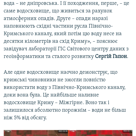
вода – не дніпровська. І її походження, перше, – це
саме водосховище, що живиться за рахунок
атмосферних опадів. Друге – опади наразі
наповнюють східні частини русла Північно-
Кримського каналу, який потім цю воду несе на
десятки кілометрів на схід Криму», – пояснює
завідувач лабораторії ГІС Світового центру даних з
геоінформатики та сталого розвитку
Сергій Гапон
.
Але одне водосховище наочно демонструє, що
кримські чиновники не змогли повністю
використати воду з Північно-Кримського каналу,
доки вона була. Це найбільше наливне
водосховище Криму – Міжгірне. Воно так і
залишилося абсолютно порожнім – води не більш
ніж 5% від обсягу.