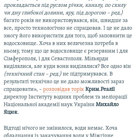
прокладається під руслом річки, каналу, по схилу
чи дну глибокої долини, яру, під дорогою – ред.)
багато років не використовувався, він, швидше за
все, просто технологічно не спрацював. І це не дало
змогу його використати для того, щоб заповнити це
водосховище. Хоча в них величезна потреба в
ньому, тому що це водосховище є резервним і для
Сімферополя, і для Севастополя. Мільярди
виділялися, але куди вони виділялися? Все одно він
(технічний стан – ред.)
не підтримувався. В
результаті технічно це не дало можливості зараз
спрацювати», –
розповідав торік
Крим.Реалії
директор Інституту водних проблем та меліорації
Національної академії наук України
Михайло
Яцюк
.
Відтоді нічого не змінилося, води немає. Хоча
обладнання із закачування води у Міжгірне