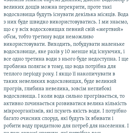
великих дощів можна перекрити, проте такі
водосховища будуть існувати декілька місяців. Вода
з них буде швидко використовуватись. І ми знаємо,
що є у всіх водосховищах певний свій «‎мертвий»
об’єм, тобто третину води неможливо
використовувати. Виходить, побудувати маленьке
водосховище, яке разів у 10 менше від існуючих, і
все одно третина води з нього буде недоступна. І ще
проблема полягає в тому, що вода потрібна для
теплого періоду року. І якщо її накопичувати в
таких невеликих водосховищах, буде великий
прогрів, глибина невелика, зовсім неглибокі
водосховища. І коли вода сильно прогрівається, то
активно починається розвиватися велика кількість
мікроорганізмів, які псують якість води. І потрібно
багато очисних споруд, які будуть їх вбивати і
робити воду придатною для потреб для населення. І