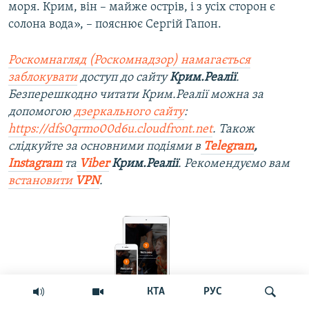
моря. Крим, він – майже острів, і з усіх сторон є
солона вода», – пояснює Сергій Гапон.
Роскомнагляд (Роскомнадзор) намагається
заблокувати
доступ до сайту
Крим.Реалії
.
Безперешкодно читати Крим.Реалії можна за
допомогою
дзеркального сайту
:
https://dfs0qrmo00d6u.cloudfront.net
. Також
слідкуйте за основними подіями в
Telegram
,
Instagram
та
Viber
Крим.Реалії
. Рекомендуємо вам
встановити
VPN
.
КТА
РУС