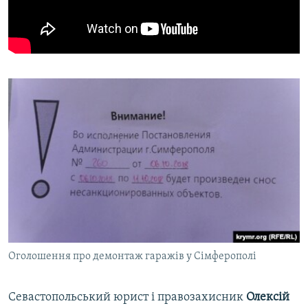
Оголошення про демонтаж гаражів у Сімферополі
Севастопольський юрист і правозахисник
Олексій