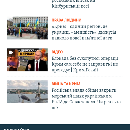
російських військ на
Кінбурнській косі
ПРАВА ЛЮДИНИ
«Крим – єдиний регіон, де
українці – меншість»: дискусія
навколо нової пам'ятної дати
ВІДЕО
Блокада без сухопутної операції:
Крим сам себе не заправить і не
прогодує | Крим.Реалії
ВІЙНА ТА КРИМ
Російська влада обіцяє закрити
морський шлях українським
БпЛА до Севастополя. Чи реально
це?