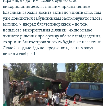
гаражів, як до тимчасових будівель, до
використання землі за іншим призначенням.
Власники гаражів досить активно чинять опір, там
уже доводиться забудовникам застосовувати силові
методи. У дворах багатоповерхівок – це теж
нецільове використання ділянки. Якщо немає
чинного рішення про оренду або землевідведення,
то органи благоустрою зносять будівлі як незаконні.
Людей заздалегідь попереджають, вони можуть
вивезти свої речі.