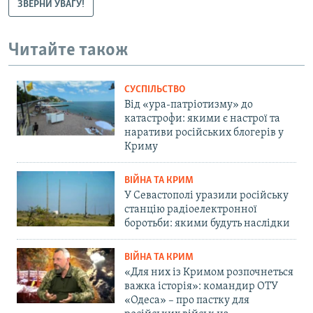
ЗВЕРНИ УВАГУ!
Читайте також
СУСПІЛЬСТВО
Від «ура-патріотизму» до
катастрофи: якими є настрої та
наративи російських блогерів у
Криму
ВІЙНА ТА КРИМ
У Севастополі уразили російську
станцію радіоелектронної
боротьби: якими будуть наслідки
ВІЙНА ТА КРИМ
«Для них із Кримом розпочнеться
важка історія»: командир ОТУ
«Одеса» – про пастку для