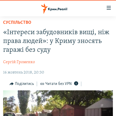
Доступність
посилання
Перейти
СУСПІЛЬСТВО
до
НОВИНИ
«Інтереси забудовників вищі, ніж
основного
ВОДА.КРИМ
матеріалу
права людей»: у Криму зносять
ВІДЕО ТА ФОТО
Перейти
гаражі без суду
до
ПОЛІТИКА
основної
Сергій Громенко
БЛОГИ
навігації
Перейти
16 жовтень 2018, 20:30
ПОГЛЯД
до
ІНТЕРВ'Ю
Поділитись
Читати без VPN
пошуку
ВСЕ ЗА ДЕНЬ
СПЕЦПРОЕКТИ
ЯК ОБІЙТИ БЛОКУВАННЯ
ДЕПОРТАЦІЯ