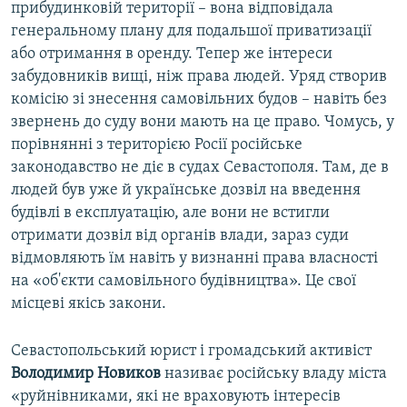
прибудинковій території – вона відповідала
генеральному плану для подальшої приватизації
або отримання в оренду. Тепер же інтереси
забудовників вищі, ніж права людей. Уряд створив
комісію зі знесення самовільних будов – навіть без
звернень до суду вони мають на це право. Чомусь, у
порівнянні з територією Росії російське
законодавство не діє в судах Севастополя. Там, де в
людей був уже й українське дозвіл на введення
будівлі в експлуатацію, але вони не встигли
отримати дозвіл від органів влади, зараз суди
відмовляють їм навіть у визнанні права власності
на «об'єкти самовільного будівництва». Це свої
місцеві якісь закони.
Севастопольський юрист і громадський активіст
Володимир Новиков
називає російську владу міста
«руйнівниками, які не враховують інтересів