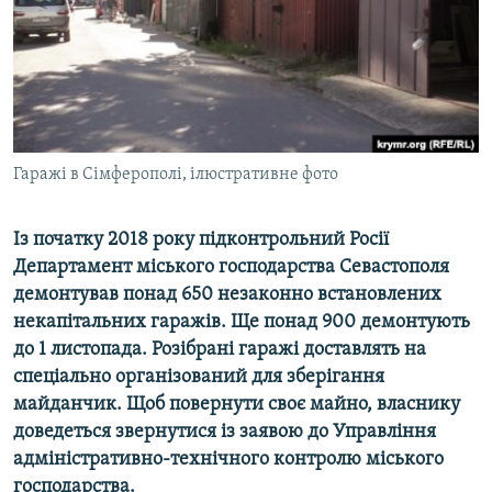
ВІДЕОУРОКИ «ELIFBE»
Русский
СВІДЧЕННЯ ОКУПАЦІЇ
Qırımtatar
УКРАЇНСЬКА ПРОБЛЕМА КРИМУ
ДОЛУЧАЙСЯ!
ІНФОГРАФІКА
Гаражі в Сімферополі, ілюстративне фото
Із початку 2018 року підконтрольний Росії
Усі сайти RFE/RL
Департамент міського господарства Севастополя
демонтував понад 650 незаконно встановлених
некапітальних гаражів. Ще понад 900 демонтують
до 1 листопада. Розібрані гаражі доставлять на
спеціально організований для зберігання
майданчик. Щоб повернути своє майно, власнику
доведеться звернутися із заявою до Управління
адміністративно-технічного контролю міського
господарства.