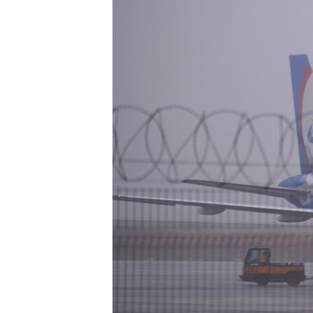
ВІДЕОУРОКИ «ELIFBE»
СВІДЧЕННЯ ОКУПАЦІЇ
УКРАЇНСЬКА ПРОБЛЕМА КРИМУ
ІНФОГРАФІКА