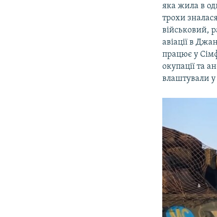
яка жила в од
трохи зналася
військовий, р
авіації в Джа
працює у Сімф
окупації та а
влаштували у