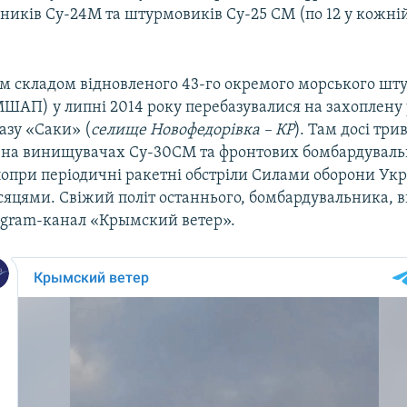
иків Су-24М та штурмовиків Су-25 СМ (по 12 у кожній
сім складом відновленого 43-го окремого морського шт
МШАП) у липні 2014 року перебазувалися на захоплену
азу «Саки» (
селище Новофедорівка – КР
). Там досі три
н на винищувачах Су-30СМ та фронтових бомбардуваль
опри періодичні ракетні обстріли Силами оборони Ук
яцями. Свіжий політ останнього, бомбардувальника, 
egram-канал «Крымский ветер».