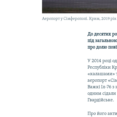
Аеропорт у Сімферополі. Крим, 2019 рік
До десятих ро
під загальною
про долю пові
У 2014 році о
Республіки Кр
«калашами» т
аеропорт «Сім
Важкі Іл-76 з
одним сідали 
Гвардійське.
Про його акт