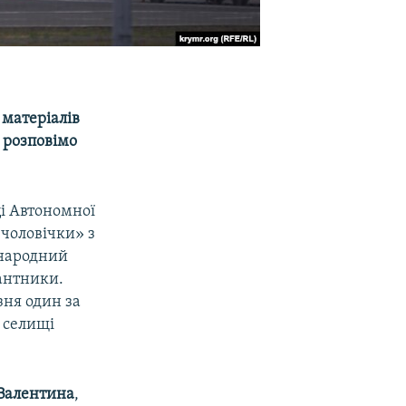
 матеріалів
и розповімо
ці Автономної
 чоловічки» з
жнародний
сантники.
зня один за
 селищі
Валентина
,