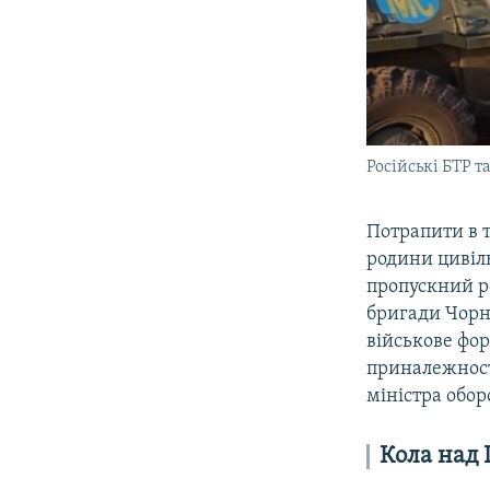
Російські БТР т
Потрапити в т
родини цивіл
пропускний р
бригади Чорно
військове фор
приналежност
міністра обо
Кола над 