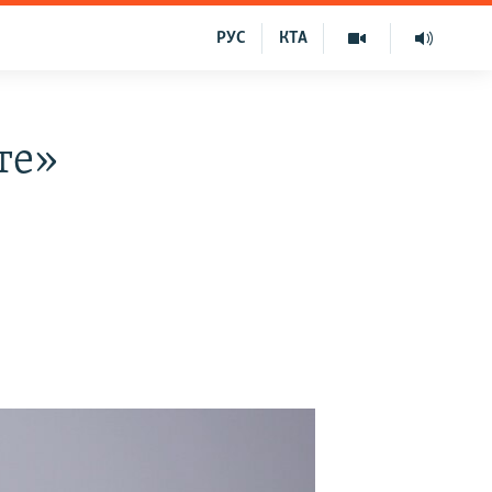
РУС
КТА
те»