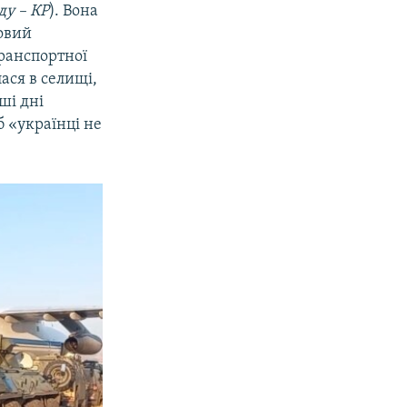
ду – КР
). Вона
ровий
транспортної
ася в селищі,
ші дні
б «українці не