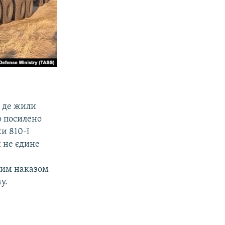
, де жили
о посилено
и 810-ї
и не єдине
ї
ним наказом
у.