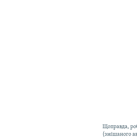
Щоправда, роб
(змішаного ав