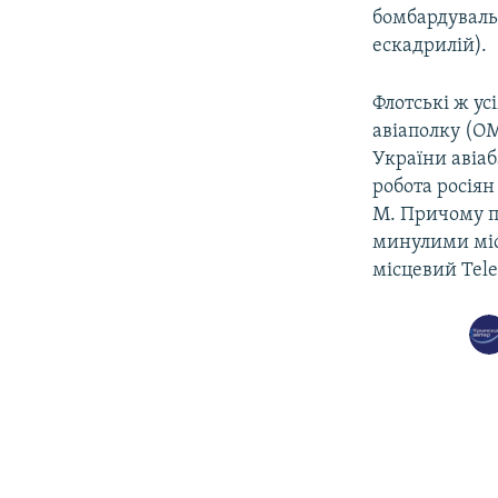
бомбардувальн
ескадрилій).
Флотські ж у
авіаполку (О
України авіаб
робота росія
М. Причому п
минулими міс
місцевий Tel