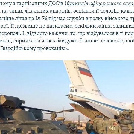
ному з гарнізонних ДОСів (
будинків офіцерського скла
 на типах літальних апаратів, оскільки її чоловік, кад
аніше літав на Іл-76 під час служби в полку військово-
нкої. Її прізвище не називаємо, оскільки жінка залишил
ерополі. І, відверто кажучи, те, що відбувалося в ті пер
нексії, сприймала якось байдуже. Її лише непокоїло, що
 Гвардійському провокацію».