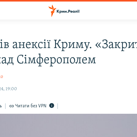
ів анексії Криму. «Закри
над Сімферополем
ко
4, 19:00
ь
Читати без VPN