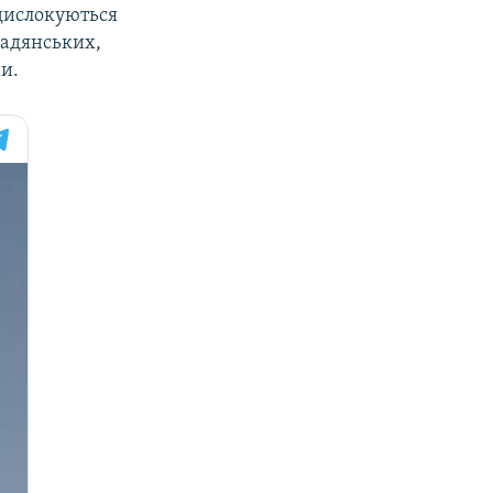
 дислокуються
 радянських,
и.