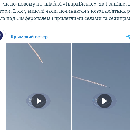
, чи по-новому на авіабазі «Гвардійське», як і раніше,
атори. І, як у минулі часи, починаючи з незапам'ятних
ла над Сімферополем і прилеглими селами та селищам