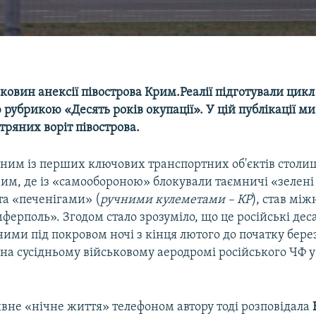
ковин анексії півострова Крим.Реалії підготували цикл
 рубрикою «Десять років окупації». У цій публікації м
тряних воріт півострова.
дним із перших ключових транспортних об'єктів столи
им, де із «самообороною» блокували таємничі «зелені
а «печенігами» (
ручними кулеметами – КР
), став мі
ферполь». Згодом стало зрозуміло, що це російські де
 ними під покровом ночі з кінця лютого до початку бере
на сусідньому військовому аеродромі російського ЧФ у
ивне «нічне життя» телефоном автору тоді розповідала