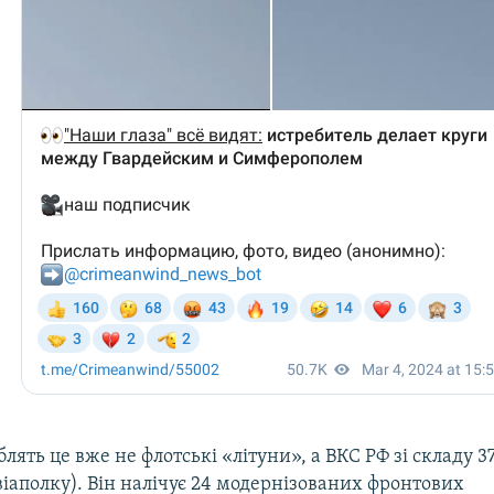
лять це вже не флотські «літуни», а ВКС РФ зі складу 3
іаполку). Він налічує 24 модернізованих фронтових