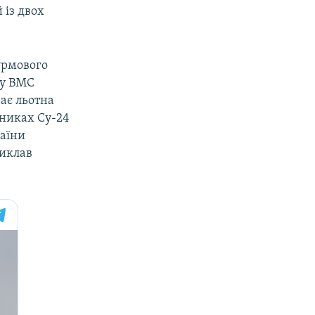
 із двох
урмового
 у ВМС
ває льотна
никах Су-24
раїни
виклав