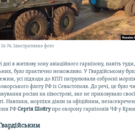
а Іл-76. Ілюстративне фото
і дні в житлову зону авіаційного гарнізону, навіть туди
ьних, було практично неможливо. У Гвардійському бул
ежим, усі підходи до КПП патрулювали озброєні морпіх
морського флоту РФ із Севастополя. До речі, це було ч
мування росіян на півострові, яке не приховувало своє
і. Навпаки, морпіхи діяли за офіційним, незасекрече
рони РФ
Сергія Шойгу
про охорону гарнізонів ЧФ у Крим
Гвардійським