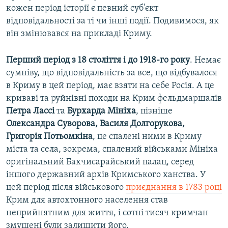
кожен період історії є певний суб'єкт
відповідальності за ті чи інші події. Подивимося, як
він змінювався на прикладі Криму.
Перший період з 18 століття і до 1918-го року
. Немає
сумніву, що відповідальність за все, що відбувалося
в Криму в цей період, має взяти на себе Росія. А це
криваві та руйнівні походи на Крим фельдмаршалів
Петра Лассі
та
Бурхарда Мініха
, пізніше
Олександра Суворова, Василя Долгорукова,
Григорія Потьомкіна
, це спалені ними в Криму
міста та села, зокрема, спалений військами Мініха
оригінальний Бахчисарайський палац, серед
іншого державний архів Кримського ханства. У
цей період після військового
приєднання в 1783 році
Крим для автохтонного населення став
неприйнятним для життя, і сотні тисяч кримчан
змушені були залишити його.