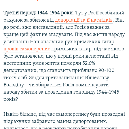
Третій період: 1944-1954 роки
. Тут у Росії особливий
рахунок за збиток від
депортації та її наслідків
. Він,
до речі, вже виставлений, але Росія вважає за
краще цей факт не згадувати. Під час життя народу
у вигнанні Національний рух кримських татар
провів самоперепис
кримських татар, під час якого
було встановлено, що у перші роки депортації від
нестерпних умов життя померли 52,6%
депортованих, що становить приблизно 90-100
тисяч осіб. Звідси третє запитання В'ячеславу
Володіну ‒ чи збирається Росія компенсувати
народу збитки за проведення геноциду 1944-1945
років?
Навіть більше, під час самоперепису були проведені
підрахунки забраного майна депортованих.
Виявилося, що в результаті пограбування народу