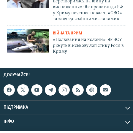
перетворилася на війну на
виснаження»: Як пропаганда РФ
у Криму пояснює невдачі «СВО»
та залякує «мінними атаками»
ВІЙНА ТА КРИМ
«Полювання на колони». Як ЗСУ
ріжуть військову логістику Росії в
Криму
ДОЛУЧАЙСЯ!
ПІДТРИМКА
ІНФО