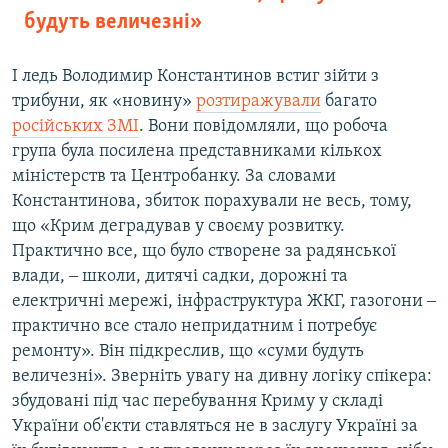
будуть величезні»
І ледь Володимир Константинов встиг зійти з
трибуни, як «новину»
розтиражували
багато
російських ЗМІ
. Вони повідомляли, що робоча
група була посилена представниками кількох
міністерств та Центробанку. За словами
Константинова, збиток порахували не весь, тому,
що «Крим деградував у своєму розвитку.
Практично все, що було створене за радянської
влади, ‒ школи, дитячі садки, дорожні та
електричні мережі, інфраструктура ЖКГ, газогони ‒
практично все стало непридатним і потребує
ремонту». Він підкреслив, що «суми будуть
величезні». Зверніть увагу на дивну логіку спікера:
збудовані під час перебування Криму у складі
України об'єкти ставляться не в заслугу Україні за