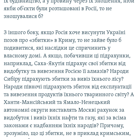
їх будівництво, а у провину через їх зношення, ніби
якби об'єкти були розташовані в Росії, то не
зношувалися б?
З іншого боку, якщо Росія хоче висунути Україні
позов про «збитки» в Криму, то не зайве було б
подивитися, які наслідки це спричинить у
власному домі. А якщо, побачивши ці підрахунки,
наприклад, Саха-Якутія підрахує свої збитки від
видобутку та вивезення Росією її алмазів? Народи
Сибіру підрахують збитки за вивіз їхнього лісу?
Народи півночі підрахують збиток від експлуатації
та вивезення продуктів їхнього тваринного світу? А
Ханти-Мансійський та Ямало-Ненецький
автономні округи виставлять Москві рахунок за
видобуток і вивіз їхніх нафти та газу, які за всіма
законами є надбанням їхніх народів? Причому,
зрозуміло, що ці збитки, не в приклад кримським,