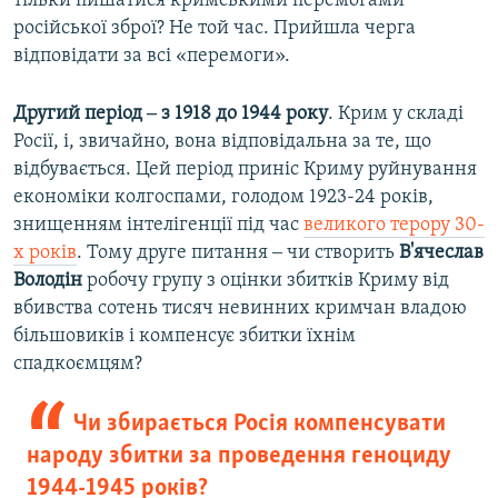
тільки пишатися кримськими перемогами
російської зброї? Не той час. Прийшла черга
відповідати за всі «перемоги».
Другий період ‒ з 1918 до 1944 року
. Крим у складі
Росії, і, звичайно, вона відповідальна за те, що
відбувається. Цей період приніс Криму руйнування
економіки колгоспами, голодом 1923-24 років,
знищенням інтелігенції під час
великого терору 30-
х років
. Тому друге питання ‒ чи створить
В'ячеслав
Володін
робочу групу з оцінки збитків Криму від
вбивства сотень тисяч невинних кримчан владою
більшовиків і компенсує збитки їхнім
спадкоємцям?
Чи збирається Росія компенсувати
народу збитки за проведення геноциду
1944-1945 років?