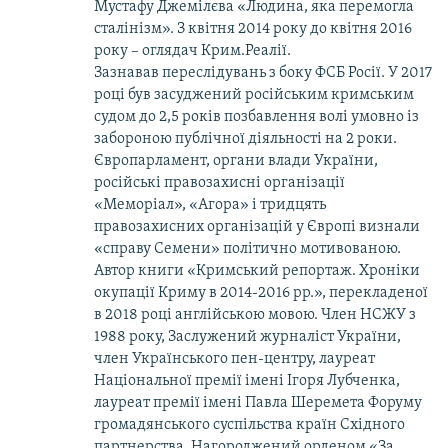
Мустафу Джемілєва «Людина, яка перемогла
сталінізм». З квітня 2014 року до квітня 2016
року – оглядач Крим.Реалії.
Зазнавав переслідувань з боку ФСБ Росії. У 2017
році був засуджений російським кримським
судом до 2,5 років позбавлення волі умовно із
забороною публічної діяльності на 2 роки.
Європарламент, органи влади України,
російські правозахисні організації
«Меморіал», «Агора» і тридцять
правозахисних організацій у Європі визнали
«справу Семени» політично мотивованою.
Автор книги «Кримський репортаж. Хроніки
окупації Криму в 2014-2016 рр.», перекладеної
в 2018 році англійською мовою. Член НСЖУ з
1988 року, Заслужений журналіст України,
член Українського пен-центру, лауреат
Національної премії імені Ігоря Лубченка,
лауреат премії імені Павла Шеремета Форуму
громадянського суспільства країн Східного
партнерства. Нагороджений орденом «За