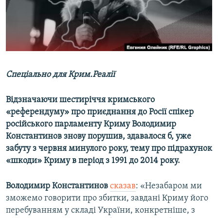
ВІДЕОУРОКИ «ELIFBE»
Русский
СВІДЧЕННЯ ОКУПАЦІЇ
Qırımtatar
УКРАЇНСЬКА ПРОБЛЕМА КРИМУ
ДОЛУЧАЙСЯ!
ІНФОГРАФІКА
Спеціально для Крим.Реалії
Відзначаючи шестиріччя кримського
Усі сайти RFE/RL
«референдуму» про приєднання до Росії спікер
російського парламенту Криму Володимир
Константинов знову порушив, здавалося б, уже
забуту з червня минулого року, тему про підрахунок
«шкоди» Криму в період з 1991 до 2014 року.
Володимир Константинов
сказав
: «Незабаром ми
зможемо говорити про збитки, завдані Криму його
перебуванням у складі України, конкретніше, з