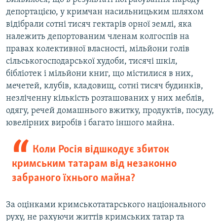
депортацією, у кримчан насильницьким шляхом
відібрали сотні тисяч гектарів орної землі, яка
належить депортованим членам колгоспів на
правах колективної власності, мільйони голів
сільськогосподарської худоби, тисячі шкіл,
бібліотек і мільйони книг, що містилися в них,
мечетей, клубів, кладовищ, сотні тисяч будинків,
незліченну кількість розташованих у них меблів,
одягу, речей домашнього вжитку, продуктів, посуду,
ювелірних виробів і багато іншого майна.
Коли Росія відшкодує збиток
кримським татарам від незаконно
забраного їхнього майна?
За оцінками кримськотатарського національного
руху, не рахуючи життів кримських татар та