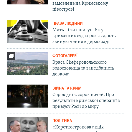
замовлень на Кримському
півострові
ПРАВА ЛЮДИНИ
Мить – і ти шпигун. Як у
кримських судах розглядають
звинувачення в держзраді
ФОТОГАЛЕРЕЇ
Краса Сімферопольського
водосховища та занедбаність
довкола
ВІЙНА ТА КРИМ
Сорок днів, сорок ночей. Про
результати кримської операції з
примусу Росії до миру
ПОЛІТИКА
«Короткострокова акція