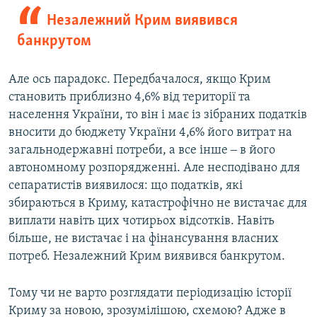
Незалежний Крим виявився
банкрутом
Але ось парадокс. Передбачалося, якщо Крим
становить приблизно 4,6% від території та
населення України, то він і має із зібраних податків
вносити до бюджету України 4,6% його витрат на
загальнодержавні потреби, а все інше ‒ в його
автономному розпорядженні. Але несподівано для
сепаратистів виявилося: що податків, які
збираються в Криму, катастрофічно не вистачає для
виплати навіть цих чотирьох відсотків. Навіть
більше, не вистачає і на фінансування власних
потреб. Незалежний Крим виявився банкрутом.
Тому чи не варто розглядати періодизацію історії
Криму за новою, зрозумілішою, схемою? Адже в