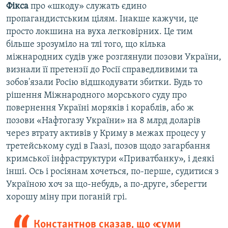
Фікса
про «шкоду» служать єдино
пропагандистським цілям. Інакше кажучи, це
просто локшина на вуха легковірних. Це тим
більше зрозуміло на тлі того, що кілька
міжнародних судів уже розглянули позови України,
визнали її претензії до Росії справедливими та
зобов'язали Росію відшкодувати збитки. Будь то
рішення Міжнародного морського суду про
повернення Україні моряків і кораблів, або ж
позови «Нафтогазу України» на 8 млрд доларів
через втрату активів у Криму в межах процесу у
третейському суді в Гаазі, позов щодо загарбання
кримської інфраструктури «Приватбанку», і деякі
інші. Ось і росіянам хочеться, по-перше, судитися з
Україною хоч за що-небудь, а по-друге, зберегти
хорошу міну при поганій грі.
Константнов сказав, що «суми