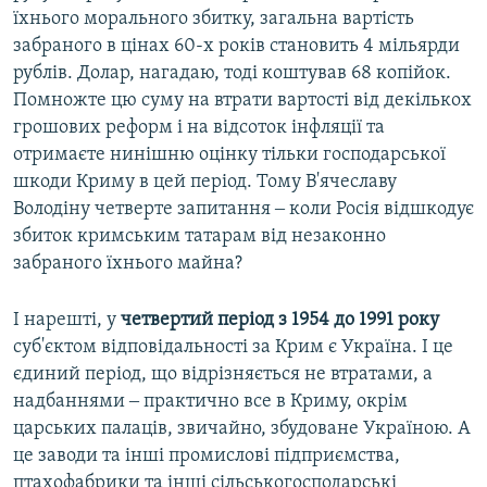
їхнього морального збитку, загальна вартість
забраного в цінах 60-х років становить 4 мільярди
рублів. Долар, нагадаю, тоді коштував 68 копійок.
Помножте цю суму на втрати вартості від декількох
грошових реформ і на відсоток інфляції та
отримаєте нинішню оцінку тільки господарської
шкоди Криму в цей період. Тому В'ячеславу
Володіну четверте запитання ‒ коли Росія відшкодує
збиток кримським татарам від незаконно
забраного їхнього майна?
І нарешті, у
четвертий період з 1954 до 1991 року
суб'єктом відповідальності за Крим є Україна. І це
єдиний період, що відрізняється не втратами, а
надбаннями ‒ практично все в Криму, окрім
царських палаців, звичайно, збудоване Україною. А
це заводи та інші промислові підприємства,
птахофабрики та інші сільськогосподарські