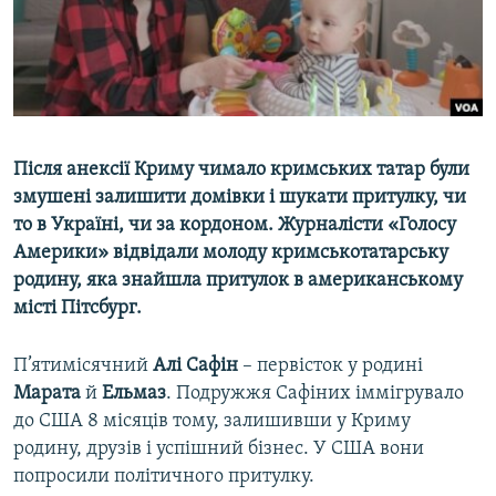
ВІДЕОУРОКИ «ELIFBE»
Русский
СВІДЧЕННЯ ОКУПАЦІЇ
Qırımtatar
УКРАЇНСЬКА ПРОБЛЕМА КРИМУ
ДОЛУЧАЙСЯ!
ІНФОГРАФІКА
Після анексії Криму чимало кримських татар були
змушені залишити домівки і шукати притулку, чи
то в Україні, чи за кордоном. Журналісти «Голосу
Усі сайти RFE/RL
Америки» відвідали молоду кримськотатарську
родину, яка знайшла притулок в американському
місті Пітсбург.
П’ятимісячний
Алі Сафін
– первісток у родині
Марата
й
Ельмаз
. Подружжя Сафіних іммігрувало
до США 8 місяців тому, залишивши у Криму
родину, друзів і успішний бізнес. У США вони
попросили політичного притулку.