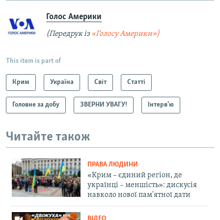
Голос Америки
(Передрук із
«Голосу Америки»)
This item is part of
Крим
Україна
Світ
Статті
Головне за добу
ЗВЕРНИ УВАГУ!
Інтерв'ю
Читайте також
ПРАВА ЛЮДИНИ
«Крим – єдиний регіон, де
українці – меншість»: дискусія
навколо нової пам'ятної дати
ВІДЕО