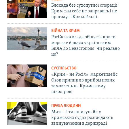
Блокада без сухопутної операції:
Крим сам себе не заправить і не
прогодує | Крим.Реалії
ВІЙНА ТА КРИМ
Російська влада обіцяє закрити
морський шлях українським
БпЛА до Севастополя. Чи реально
це?
СУСПІЛЬСТВО
«Крим – не Росія»: маркетплейс
Ozon припинив прийом нових
замовлень на Кримському
півострові
ПРАВА ЛЮДИНИ
Мить – і ти шпигун. Як у
кримських судах розглядають
звинувачення в держзраді