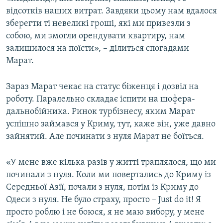
відсотків наших витрат. Завдяки цьому нам вдалося
зберегти ті невеликі гроші, які ми привезли з
собою, ми змогли орендувати квартиру, нам
залишилося на поїсти», – ділиться спогадами
Марат.
Зараз Марат чекає на статус біженця і дозвіл на
роботу. Паралельно складає іспити на шофера-
дальнобійника. Ринок турбізнесу, яким Марат
успішно займався у Криму, тут, каже він, уже давно
зайнятий. Але починати з нуля Марат не боїться.
«У мене вже кілька разів у житті траплялося, що ми
починали з нуля. Коли ми повертались до Криму із
Середньої Азії, почали з нуля, потім із Криму до
Одеси з нуля. Не було страху, просто – Just do it! Я
просто роблю і не боюся, я не маю вибору, у мене