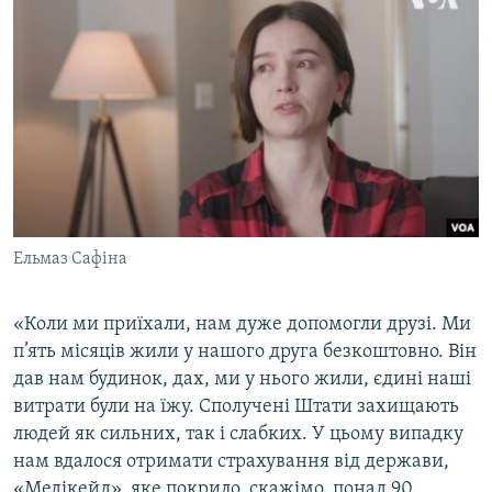
Ельмаз Сафіна
«Коли ми приїхали, нам дуже допомогли друзі. Ми
п’ять місяців жили у нашого друга безкоштовно. Він
дав нам будинок, дах, ми у нього жили, єдині наші
витрати були на їжу. Сполучені Штати захищають
людей як сильних, так і слабких. У цьому випадку
нам вдалося отримати страхування від держави,
«Медікейд», яке покрило, скажімо, понад 90