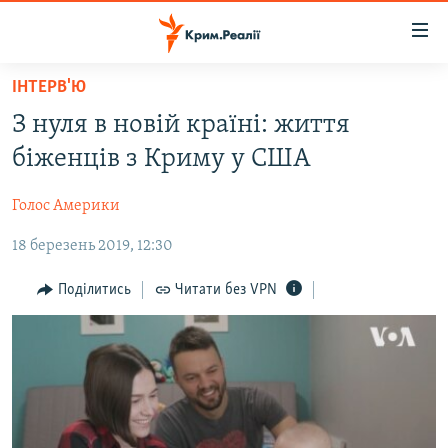
Доступність
посилання
Перейти
ІНТЕРВ'Ю
до
НОВИНИ
З нуля в новій країні: життя
основного
ВОДА.КРИМ
матеріалу
біженців з Криму у США
ВІДЕО ТА ФОТО
Перейти
до
Голос Америки
ПОЛІТИКА
основної
18 березень 2019, 12:30
БЛОГИ
навігації
Перейти
ПОГЛЯД
Поділитись
Читати без VPN
до
ІНТЕРВ'Ю
пошуку
ВСЕ ЗА ДЕНЬ
СПЕЦПРОЕКТИ
ЯК ОБІЙТИ БЛОКУВАННЯ
ДЕПОРТАЦІЯ