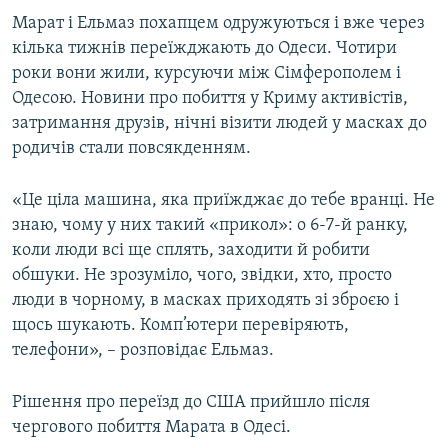
Марат і Ельмаз похапцем одружуються і вже через
кілька тижнів переїжджають до Одеси. Чотири
роки вони жили, курсуючи між Сімферополем і
Одесою. Новини про побиття у Криму активістів,
затримання друзів, нічні візити людей у масках до
родичів стали повсякденням.
«Це ціла машина, яка приїжджає до тебе вранці. Не
знаю, чому у них такий «прикол»: о 6-7-й ранку,
коли люди всі ще сплять, заходити й робити
обшуки. Не зрозуміло, чого, звідки, хто, просто
люди в чорному, в масках приходять зі зброєю і
щось шукають. Комп’ютери перевіряють,
телефони», – розповідає Ельмаз.
Рішення про переїзд до США прийшло після
чергового побиття Марата в Одесі.