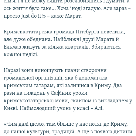
сім’я, і я не можу сидіти розслабившись і думати: а
ось життя було таке… Хоча іноді згадую. Але зараз –
просто Just do it!» – каже Марат.
Кримськотатарська громада Пітсбурга невелика,
але дуже об’єднана. Найближчі друзі Марата й
Ельмаз живуть за кілька кварталів. Збираються
кожної неділі.
Наразі вони виношують плани створення
громадської організації, яка б допомагала
кримським татарам, які залишися в Криму. Два
рази на тиждень у Сафіних уроки
кримськотатарської мови, скайпом із викладачем у
Києві. Наймолодший учень у класі – Алі.
«Чим далі їдемо, тим більше у нас потяг до Криму,
до нашої культури, традицій. А ще з появою дитини