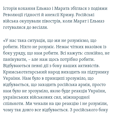
Історія кохання Ельмаз і Марата збіглася з подіями
Революції гідності й анексії Криму. Російські
війська окупували півострів, коли Марат і Ельмаз
готувалися до весілля.
«У нас така ситуація, що ми не розуміємо, що
робити. Ніхто не розуміє. Немає чітких вказівок із
боку уряду, що нам робити. Всі кажуть: спокійно, не
панікувати, – але нам щось потрібно робити.
Відбуваються певні дії з боку наших активістів.
Кримськотатарський народ виходить на підтримку
України. Нам було в принципі зрозуміло, що
відбувається, що заходить російська армія, просто
нам було не зрозуміло, якою буде реакція України,
українських військових сил, міжнародної
спільноти. Ми чекали на цю реакцію і не розуміли,
чому так довго все відбувається. З російського боку