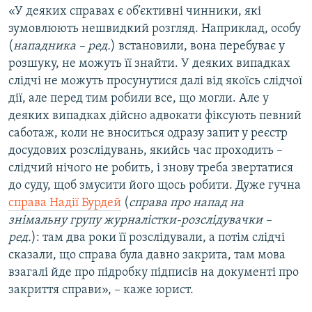
«У деяких справах є об’єктивні чинники, які
зумовлюють нешвидкий розгляд. Наприклад, особу
(
нападника – ред.
) встановили, вона перебуває у
розшуку, не можуть її знайти. У деяких випадках
слідчі не можуть просунутися далі від якоїсь слідчої
дії, але перед тим робили все, що могли. Але у
деяких випадках дійсно адвокати фіксують певний
саботаж, коли не вноситься одразу запит у реєстр
досудових розслідувань, якийсь час проходить –
слідчий нічого не робить, і знову треба звертатися
до суду, щоб змусити його щось робити. Дуже гучна
справа Надії Бурдей
(
справа про напад на
знімальну групу журналістки-розслідувачки –
ред.
): там два роки її розслідували, а потім слідчі
сказали, що справа була давно закрита, там мова
взагалі йде про підробку підписів на документі про
закриття справи», – каже юрист.