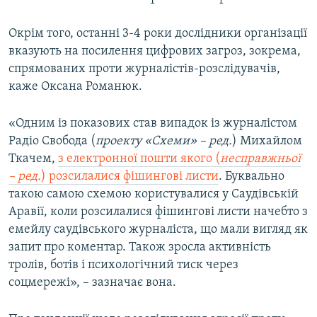
Окрім того, останні 3-4 роки дослідники організації
вказують на посилення цифрових загроз, зокрема,
спрямованих проти журналістів-розслідувачів,
каже Оксана Романюк.
«Одним із показових став випадок із журналістом
Радіо Свобода (
проекту «Схеми» – ред.
) Михайлом
Ткачем,
з електронної пошти якого (
несправжньої
– ред.
) розсилалися фішингові листи
. Буквально
такою самою схемою користувалися у Саудівській
Аравії, коли розсилалися фішингові листи начебто з
емейлу саудівського журналіста, що мали вигляд як
запит про коментар. Також зросла активність
тролів, ботів і психологічний тиск через
соцмережі», – зазначає вона.