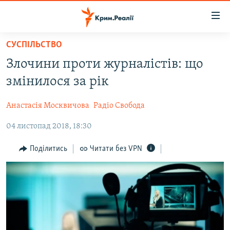
Доступність
посилання
Перейти
СУСПІЛЬСТВО
до
НОВИНИ
Злочини проти журналістів: що
основного
ВОДА.КРИМ
матеріалу
змінилося за рік
ВІДЕО ТА ФОТО
Перейти
до
Анастасія Москвичова
Радіо Свобода
ПОЛІТИКА
основної
04 листопад 2018, 18:30
БЛОГИ
навігації
Перейти
ПОГЛЯД
Поділитись
Читати без VPN
до
ІНТЕРВ'Ю
пошуку
ВСЕ ЗА ДЕНЬ
СПЕЦПРОЕКТИ
ЯК ОБІЙТИ БЛОКУВАННЯ
ДЕПОРТАЦІЯ