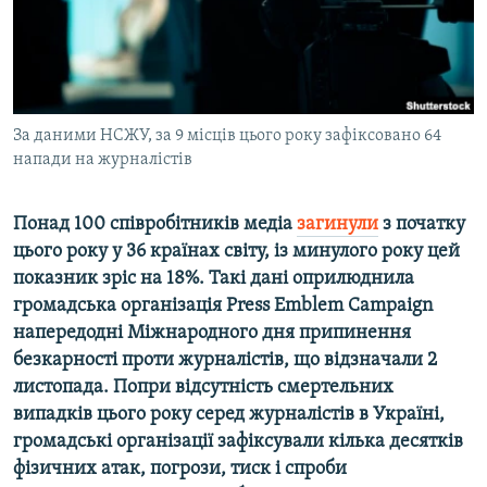
ВІДЕОУРОКИ «ELIFBE»
Русский
СВІДЧЕННЯ ОКУПАЦІЇ
Qırımtatar
УКРАЇНСЬКА ПРОБЛЕМА КРИМУ
ДОЛУЧАЙСЯ!
За даними НСЖУ, за 9 місців цього року зафіксовано 64
ІНФОГРАФІКА
напади на журналістів
Понад 100 співробітників медіа
загинули
з початку
Усі сайти RFE/RL
цього року у 36 країнах світу, із минулого року цей
показник зріс на 18%. Такі дані оприлюднила
громадська організація Press Emblem Campaign
напередодні Міжнародного дня припинення
безкарності проти журналістів, що відзначали 2
листопада. Попри відсутність смертельних
випадків цього року серед журналістів в Україні,
громадські організації зафіксували кілька десятків
фізичних атак, погрози, тиск і спроби