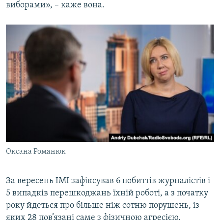
виборами», – каже вона.
Оксана Романюк
За вересень ІМІ зафіксував 6 побиттів журналістів і
5 випадків перешкоджань їхній роботі, а з початку
року йдеться про більше ніж сотню порушень, із
яких 28 пов’язані саме з фізичною агресією.