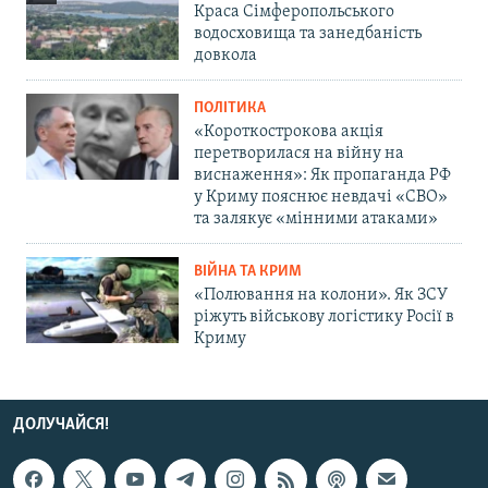
Краса Сімферопольського
водосховища та занедбаність
довкола
ПОЛІТИКА
«Короткострокова акція
перетворилася на війну на
виснаження»: Як пропаганда РФ
у Криму пояснює невдачі «СВО»
та залякує «мінними атаками»
ВІЙНА ТА КРИМ
«Полювання на колони». Як ЗСУ
ріжуть військову логістику Росії в
Криму
ДОЛУЧАЙСЯ!