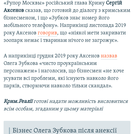
«Рупор Москвы» російський глава Криму
Сергій
Аксенов
сказав, що готовий до діалогу з кримським
бізнесменом, і що «Зубков знає номер його
мобільного телефону». Наприкінці листопада 2019
року Аксенов
говорив
, що «ніякої мети закривати
зоопарк немає і тваринам нічого не загрожує».
А наприкінці грудня 2019 року Аксенов
назвав
Олега Зубкова «чисто проукраїнським
персонажем» і наголосив, що бізнесмен «не хоче
усувати всі проблеми, які існують навколо його
парків, створюючи навколо тільки скандал».
Крим.Реалії
готові надати можливість висловитися
всім особам, згаданим у цьому матеріалі
Бізнес Олега Зубкова після анексії