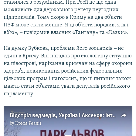
ставилися з розумінням. При Росії це ще одна
можливість для державного рекету неугодних
підприємців. Тому скоро в Криму на два об'єкти
ПЗФ може стати менше. Я ці об'єкти породив, я їх і
вб'ю», ‒ повідомив власник «Тайгану» та «Казки».
На думку Зубкова, проблеми його зоопарків ‒ не
єдині в Криму. Він нагадав про екологічну ситуацію
на півострові, нарікання кримчан на сферу охорони
здоров'я, невиконання російських федеральних
цільових програм і наголосив, що ці питання також
мають стати об'єктами уваги депутатів російського
парламенту.
Відстріл ведмедів, Україна і Аксенов: інтерв'ю Олега Зубкова (відео)
by
Крим.Реалії