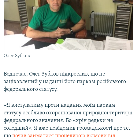
Олег Зубков
Водночас, Олег Зубков підкреслив, що не
зацікавлений у наданні його паркам російського
федерального статусу.
«Я виступатиму проти надання моїм паркам
статусу особливо охоронюваної природної території
федерального значення. Бо «хрін редьки не
солодший». Я вже повідомив громадськості про те,
що
почав займатися процедурою відмови від