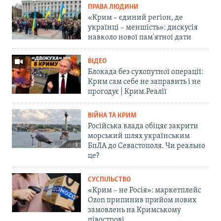
ПРАВА ЛЮДИНИ
«Крим – єдиний регіон, де
українці – меншість»: дискусія
навколо нової пам'ятної дати
ВІДЕО
Блокада без сухопутної операції:
Крим сам себе не заправить і не
прогодує | Крим.Реалії
ВІЙНА ТА КРИМ
Російська влада обіцяє закрити
морський шлях українським
БпЛА до Севастополя. Чи реально
це?
СУСПІЛЬСТВО
«Крим – не Росія»: маркетплейс
Ozon припинив прийом нових
замовлень на Кримському
півострові