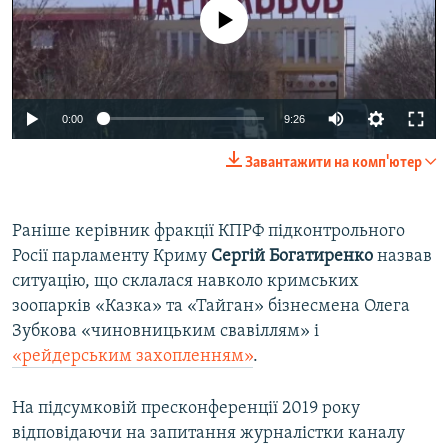
No media source currently available
0:00
9:26
Завантажити на комп'ютер
Раніше керівник фракції КПРФ підконтрольного
Росії парламенту Криму
Сергій Богатиренко
назвав
ситуацію, що склалася навколо кримських
зоопарків «Казка» та «Тайган» бізнесмена Олега
Зубкова «чиновницьким свавіллям» і
«рейдерським захопленням»
.
На підсумковій пресконференції 2019 року
відповідаючи на запитання журналістки каналу