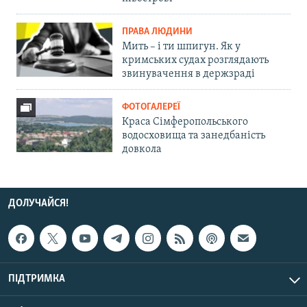
ПРАВА ЛЮДИНИ
Мить – і ти шпигун. Як у
кримських судах розглядають
звинувачення в держзраді
ФОТОГАЛЕРЕЇ
Краса Сімферопольського
водосховища та занедбаність
довкола
ДОЛУЧАЙСЯ!
ПІДТРИМКА