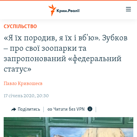
Доступність
посилання
Перейти
СУСПІЛЬСТВО
до
НОВИНИ
«Я їх породив, я їх і вб'ю». Зубков
основного
ВОДА.КРИМ
матеріалу
‒ про свої зоопарки та
ВІДЕО ТА ФОТО
Перейти
запропонований «федеральний
до
ПОЛІТИКА
статус»
основної
БЛОГИ
навігації
Павло Кривошеєв
Перейти
ПОГЛЯД
до
17 січень 2020, 20:30
ІНТЕРВ'Ю
пошуку
ВСЕ ЗА ДЕНЬ
Поділитись
Читати без VPN
СПЕЦПРОЕКТИ
ЯК ОБІЙТИ БЛОКУВАННЯ
ДЕПОРТАЦІЯ