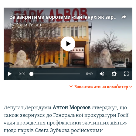
За закритими воротами «Тайгану»: як зараз живе парк левів? (відео)
by
Крим.Реалії
No media source currently available
0:00
5:49
Завантажити на комп'ютер
Депутат Держдуми
Антон Морозов
стверджує, що
також звернувся до Генеральної прокуратури Росії
«для проведення профілактики злочинних діянь»
щодо парків Олега Зубкова російськими