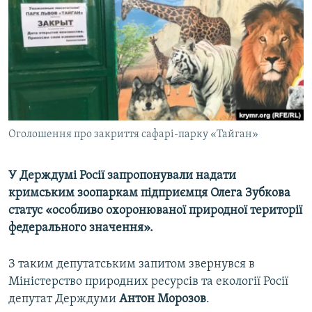
ВІДЕОУРОКИ «ELIFBE»
Русский
СВІДЧЕННЯ ОКУПАЦІЇ
Qırımtatar
УКРАЇНСЬКА ПРОБЛЕМА КРИМУ
ДОЛУЧАЙСЯ!
ІНФОГРАФІКА
Оголошення про закриття сафарі-парку «Тайган»
Усі сайти RFE/RL
У Держдумі Росії запропонували надати
кримським зоопаркам підприємця Олега Зубкова
статус «особливо охоронюваної природної території
федерального значення».
З таким депутатським запитом звернувся в
Міністерство природних ресурсів та екології Росії
депутат Держдуми
Антон Морозов
.