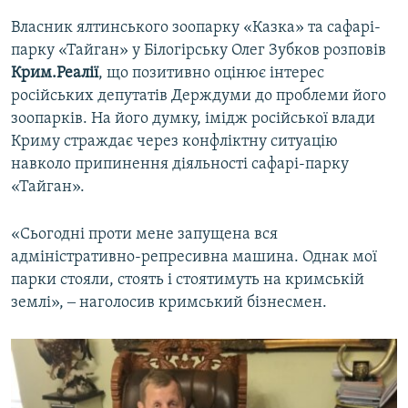
Власник ялтинського зоопарку «Казка» та сафарі-
парку «Тайган» у Білогірську Олег Зубков розповів
Крим.Реалії
, що позитивно оцінює інтерес
російських депутатів Держдуми до проблеми його
зоопарків. На його думку, імідж російської влади
Криму страждає через конфліктну ситуацію
навколо припинення діяльності сафарі-парку
«Тайган».
«Сьогодні проти мене запущена вся
адміністративно-репресивна машина. Однак мої
парки стояли, стоять і стоятимуть на кримській
землі», ‒ наголосив кримський бізнесмен.