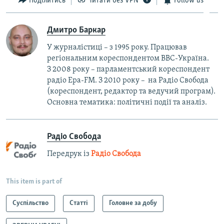
Поділитись
Читати без VPN
Follow us
Дмитро Баркар
У журналістиці – з 1995 року. Працював
регіональним кореспондентом BBC-Україна.
З 2008 року – парламентський кореспондент
радіо Ера-FM. З 2010 року – на Радіо Свобода
(кореспондент, редактор та ведучий програм).
Основна тематика: політичні події та аналіз.
Радіо Свобода
Передрук із
Радіо Свобода
This item is part of
Суспільство
Статті
Головне за добу