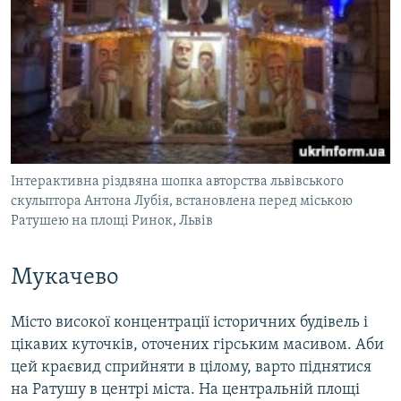
Інтерактивна різдвяна шопка авторства львівського
скульптора Антона Лубія, встановлена перед міською
Ратушею на площі Ринок, Львів
Мукачево
Місто високої концентрації історичних будівель і
цікавих куточків, оточених гірським масивом. Аби
цей краєвид сприйняти в цілому, варто піднятися
на Ратушу в центрі міста. На центральній площі