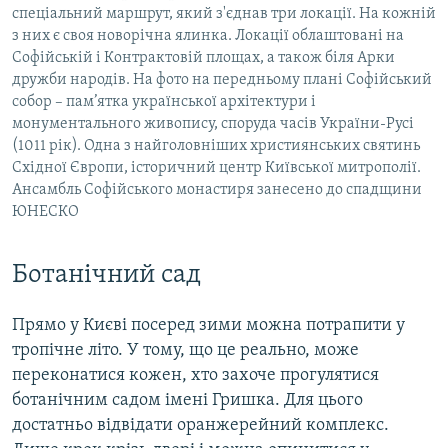
спеціальний маршрут, який з'єднав три локації. На кожній
з них є своя новорічна ялинка. Локації облаштовані на
Софійській і Контрактовій площах, а також біля Арки
дружби народів. На фото на передньому плані Софійський
собор – пам’ятка української архітектури і
монументального живопису, споруда часів України-Русі
(1011 рік). Одна з найголовніших християнських святинь
Східної Європи, історичний центр Київської митрополії.
Ансамбль Софійського монастиря занесено до спадщини
ЮНЕСКО
Ботанічний сад
Прямо у Києві посеред зими можна потрапити у
тропічне літо. У тому, що це реально, може
переконатися кожен, хто захоче прогулятися
ботанічним садом імені Гришка. Для цього
достатньо відвідати оранжерейний комплекс.