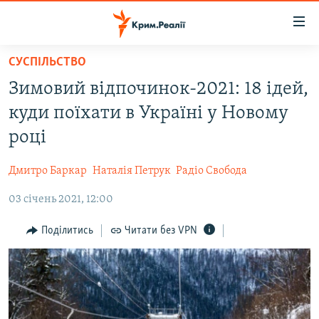
Доступність
посилання
Перейти
СУСПІЛЬСТВО
до
НОВИНИ
Зимовий відпочинок-2021: 18 ідей,
основного
ВОДА.КРИМ
матеріалу
куди поїхати в Україні у Новому
ВІДЕО ТА ФОТО
Перейти
році
до
ПОЛІТИКА
основної
Дмитро Баркар
Наталія Петрук
Радіо Свобода
БЛОГИ
навігації
Перейти
03 січень 2021, 12:00
ПОГЛЯД
до
ІНТЕРВ'Ю
Поділитись
Читати без VPN
пошуку
ВСЕ ЗА ДЕНЬ
СПЕЦПРОЕКТИ
ЯК ОБІЙТИ БЛОКУВАННЯ
ДЕПОРТАЦІЯ