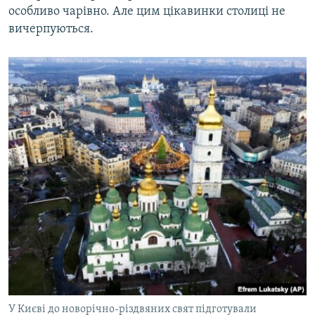
особливо чарівно. Але цим цікавинки столиці не
вичерпуються.
У Києві до новорічно-різдвяних свят підготували