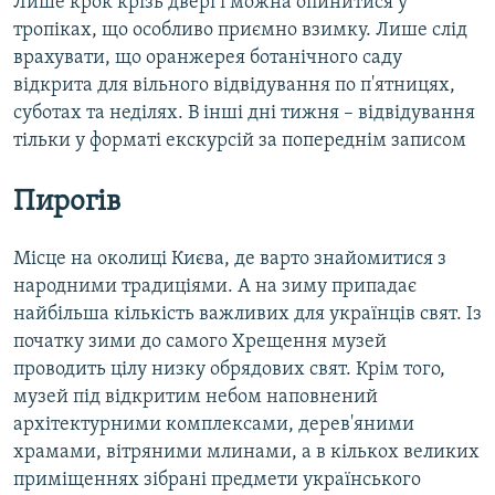
Лише крок крізь двері і можна опинитися у
тропіках, що особливо приємно взимку. Лише слід
врахувати, що оранжерея ботанічного саду
відкрита для вільного відвідування по п'ятницях,
суботах та неділях. В інші дні тижня – відвідування
тільки у форматі екскурсій за попереднім записом
Пирогів
Місце на околиці Києва, де варто знайомитися з
народними традиціями. А на зиму припадає
найбільша кількість важливих для українців свят. Із
початку зими до самого Хрещення музей
проводить цілу низку обрядових свят. Крім того,
музей під відкритим небом наповнений
архітектурними комплексами, дерев'яними
храмами, вітряними млинами, а в кількох великих
приміщеннях зібрані предмети українського