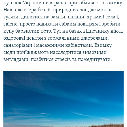
куточок України не втрачає привабливості і взимку.
Навколо озера безліч природних зон, де можна
гуляти, дивитися на замки, палаци, храми і села і,
звісно, просто подихати свіжим повітрям і зробити
купу барвистих фото. Тут на базах відпочинку діють
оздоровчі центри з термальними джерелами,
санаторіями і масажними кабінетами. Взимку
сюди приїжджають насолодитися зимовими
виглядами, позбутися стресів та помедитувати.