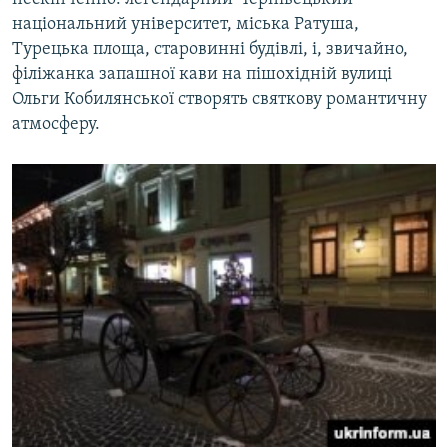
національний університет, міська Ратуша,
Турецька площа, старовинні будівлі, і, звичайно,
філіжанка запашної кави на пішохідній вулиці
Ольги Кобилянської створять святкову романтичну
атмосферу.