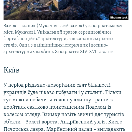
Замок Паланок (Мукачівський замок) у закарпатському
місті Мукачеві. Унікальний зразок середньовічної
фортифікаційної архітектури, з поєднанням різних
стилів. Одна з найцінніших історичних і воєнно-
архітектурних пам’яток Закарпаття XIV–XVII століть
Київ
У період різдвяно-новорічних свят більшості
українців буде цікаво побувати і у столиці. Тільки
тут можна побачити головну ялинку країни та
пройтися святково прикрашеним Подолом із
колесом огляду. Взимку навіть звичні для туристів
об'єкти – Золоті ворота, Андріївський узвіз, Києво-
Печерська лавра, Маріїнський палац – виглядають