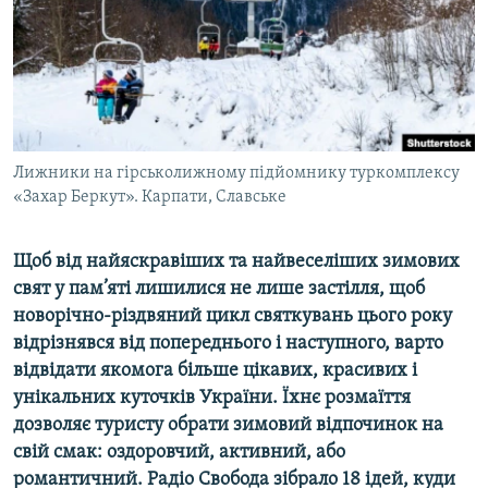
ВІДЕОУРОКИ «ELIFBE»
Русский
СВІДЧЕННЯ ОКУПАЦІЇ
Qırımtatar
УКРАЇНСЬКА ПРОБЛЕМА КРИМУ
ДОЛУЧАЙСЯ!
ІНФОГРАФІКА
Лижники на гірськолижному підйомнику туркомплексу
«Захар Беркут». Карпати, Славське
Усі сайти RFE/RL
Щоб від найяскравіших та найвеселіших зимових
свят у пам’яті лишилися не лише застілля, щоб
новорічно-різдвяний цикл святкувань цього року
відрізнявся від попереднього і наступного, варто
відвідати якомога більше цікавих, красивих і
унікальних куточків України. Їхнє розмаїття
дозволяє туристу обрати зимовий відпочинок на
свій смак: оздоровчий, активний, або
романтичний. Радіо Свобода зібрало 18 ідей, куди