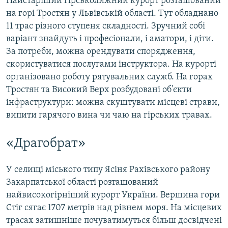
Найстаріший гірськолижний курорт розташований
на горі Тростян у Львівській області. Тут обладнано
11 трас різного ступеня складності. Зручний собі
варіант знайдуть і професіонали, і аматори, і діти.
За потреби, можна орендувати спорядження,
скористуватися послугами інструктора. На курорті
організовано роботу рятувальних служб. На горах
Тростян та Високий Верх розбудовані об'єкти
інфраструктури: можна скуштувати місцеві страви,
випити гарячого вина чи чаю на гірських травах.
«Драгобрат»
У селищі міського типу Ясіня Рахівського району
Закарпатської області розташований
найвисокогірніший курорт України. Вершина гори
Стіг сягає 1707 метрів над рівнем моря. На місцевих
трасах затишніше почуватимуться більш досвідчені