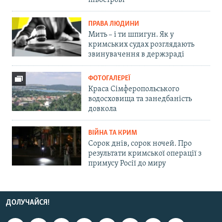
ПРАВА ЛЮДИНИ
Мить – і ти шпигун. Як у
кримських судах розглядають
звинувачення в держзраді
ФОТОГАЛЕРЕЇ
Краса Сімферопольського
водосховища та занедбаність
довкола
ВІЙНА ТА КРИМ
Сорок днів, сорок ночей. Про
результати кримської операції з
примусу Росії до миру
ДОЛУЧАЙСЯ!