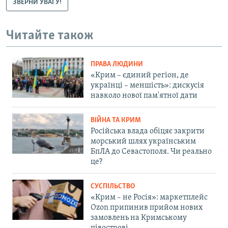
ЗВЕРНИ УВАГУ!
Читайте також
ПРАВА ЛЮДИНИ
«Крим – єдиний регіон, де
українці – меншість»: дискусія
навколо нової пам'ятної дати
ВІЙНА ТА КРИМ
Російська влада обіцяє закрити
морський шлях українським
БпЛА до Севастополя. Чи реально
це?
СУСПІЛЬСТВО
«Крим – не Росія»: маркетплейс
Ozon припинив прийом нових
замовлень на Кримському
півострові