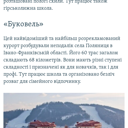
розташовані пологі схили. Тут працює також
гірськолижна школа.
«Буковель»
Цей найвідоміший та найбільш розрекламований
курорт розбудували неподалік села Поляниця в
Івано-Франківській області. Його 60 трас загалом
складають 68 кілометрів. Вони мають різні ступені
складності і призначені як для новачків, так і для
профі. Тут працює школа та організовано безліч
розваг для сімейного відпочинку.