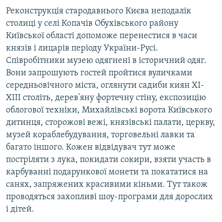
Реконструкція стародавнього Києва неподалік
столиці у селі Копачів Обухівського району
Київської області допоможе перенестися в часи
князів і лицарів періоду України-Русі.
Співробітники музею одягнені в історичний одяг.
Вони запрошують гостей пройтися вуличками
середньовічного міста, оглянути садиби киян XI-
XIII століть, дерев'яну фортечну стіну, експозицію
облогової техніки, Михайлівські ворота Київського
дитинця, сторожові вежі, князівські палати, церкву,
музей кораблебудування, торговельні лавки та
багато іншого. Кожен відвідувач тут може
постріляти з лука, покидати сокири, взяти участь в
карбуванні подарункової монети та покататися на
санях, запряжених красивими кіньми. Тут також
проводяться захопливі шоу-програми для дорослих
і дітей.