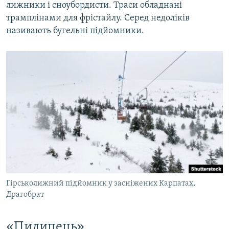
лижники і сноубордисти. Траси обладнані
трамплінами для фрістайлу. Серед недоліків
називають бугельні підйомники.
Гірськолижний підйомник у засніжених Карпатах,
Драгобрат
«Пилипець»