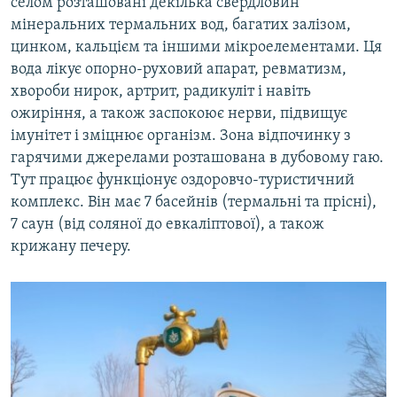
селом розташовані декілька свердловин
мінеральних термальних вод, багатих залізом,
цинком, кальцієм та іншими мікроелементами. Ця
вода лікує опорно-руховий апарат, ревматизм,
хвороби нирок, артрит, радикуліт і навіть
ожиріння, а також заспокоює нерви, підвищує
імунітет і зміцнює організм. Зона відпочинку з
гарячими джерелами розташована в дубовому гаю.
Тут працює функціонує оздоровчо-туристичний
комплекс. Він має 7 басейнів (термальні та прісні),
7 саун (від соляної до евкаліптової), а також
крижану печеру.