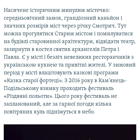
Насичене історичним минулим містечко:
середньовічний замок, грандіозний каньйон і
значних розмірів міст через річку Смотрич. Тут
можна прогулятися Старим містом і помилуватися
на будівлі старовинної архітектури, відвідати театр,
зазирнути в костел святих архангелів Петра і
Павла. Є у місті і безліч невеликих ресторанчиків з
українською кухнею та привітні жителі. У зимовий
період у місті влаштовують казкові програми
«Казка старої фортеці». З 2016 року в Кам'янець-
Подільському взимку проходить фестиваль
«Різдвяні польоти». Цього року фестиваль не
запланований, але за гарної погоди кілька
повітряних куль піднімуться в небо.