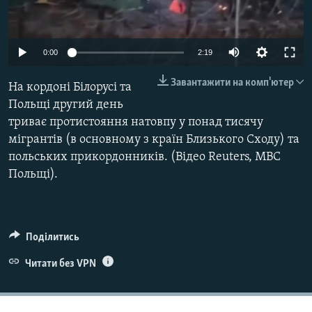
ВІДЕОУРОКИ «ELIFBE»
Русский
СВІДЧЕННЯ ОКУПАЦІЇ
Qırımtatar
0:00
2:19
УКРАЇНСЬКА ПРОБЛЕМА КРИМУ
Завантажити на комп'ютер
На кордоні Білорусі та
ДОЛУЧАЙСЯ!
ІНФОГРАФІКА
Польщі другий день
триває протистояння натовпу у понад тисячу
мігрантів (в основному з країн Близького Сходу) та
Усі сайти RFE/RL
польських прикордонників. (Відео Reuters, МВС
Польщі).
Поділитись
Читати без VPN