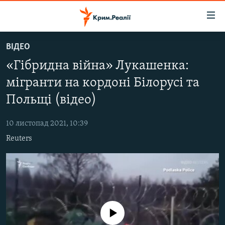
Доступність
посилання
Перейти
ВІДЕО
до
НОВИНИ
«Гібридна війна» Лукашенка:
основного
ВОДА.КРИМ
матеріалу
мігранти на кордоні Білорусі та
ВІДЕО ТА ФОТО
Перейти
Польщі (відео)
до
ПОЛІТИКА
основної
10 листопад 2021, 10:39
БЛОГИ
навігації
Reuters
Перейти
ПОГЛЯД
до
ІНТЕРВ'Ю
пошуку
ВСЕ ЗА ДЕНЬ
СПЕЦПРОЕКТИ
No media source currently available
ЯК ОБІЙТИ БЛОКУВАННЯ
ДЕПОРТАЦІЯ