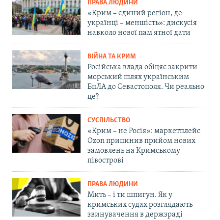
ПРАВА ЛЮДИНИ
«Крим – єдиний регіон, де
українці – меншість»: дискусія
навколо нової пам'ятної дати
ВІЙНА ТА КРИМ
Російська влада обіцяє закрити
морський шлях українським
БпЛА до Севастополя. Чи реально
це?
СУСПІЛЬСТВО
«Крим – не Росія»: маркетплейс
Ozon припинив прийом нових
замовлень на Кримському
півострові
ПРАВА ЛЮДИНИ
Мить – і ти шпигун. Як у
кримських судах розглядають
звинувачення в держзраді