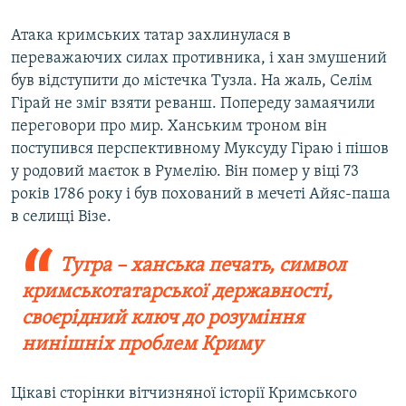
Атака кримських татар захлинулася в
переважаючих силах противника, і хан змушений
був відступити до містечка Тузла. На жаль, Селім
Гірай не зміг взяти реванш. Попереду замаячили
переговори про мир. Ханським троном він
поступився перспективному Муксуду Гіраю і пішов
у родовий маєток в Румелію. Він помер у віці 73
років 1786 року і був похований в мечеті Айяс-паша
в селищі Візе.
Тугра – ханська печать, символ
кримськотатарської державності,
своєрідний ключ до розуміння
нинішніх проблем Криму
Цікаві сторінки вітчизняної історії Кримського