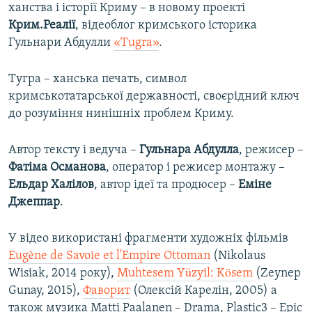
ханства і історії Криму – в новому проекті
Крим.Реалії
, відеоблог кримського історика
Гульнари Абдулли
«Tugra»
.
Тугра – ханська печать, символ
кримськотатарської державності, своєрідний ключ
до розуміння нинішніх проблем Криму.
Автор тексту і ведуча –
Гульнара Абдулла
, режисер –
Фатіма Османова
, оператор і режисер монтажу –
Ельдар Халілов
, автор ідеї та продюсер –
Еміне
Джеппар
.
У відео використані фрагменти художніх фільмів
Eugène de Savoie et l'Empire Ottoman
(Nikolaus
Wisiak, 2014 року),
Muhtesem Yüzyil: Kösem
(Zeynep
Gunay, 2015),
Фаворит
(Олексій Карелін, 2005) а
також музика Matti Paalanen – Drama, Plastic3 – Epic