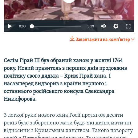
ВІДЕОУРОКИ «ELIFBE»
Русский
СВІДЧЕННЯ ОКУПАЦІЇ
Qırımtatar
0:00
3:39
УКРАЇНСЬКА ПРОБЛЕМА КРИМУ
ДОЛУЧАЙСЯ!
ІНФОГРАФІКА
Завантажити на комп'ютер
Селім Гірай III був обраний ханом у жовтні 1764
Усі сайти RFE/RL
року. Новий правитель з перших днів продовжив
політику свого дядька – Крим Гірай хана. І
насамперед видворив з країни першого і
останнього російського консула Олександра
Никифорова.
З легкої руки нового хана Росії протягом десяти
років було заборонено мати будь-які дипломатичні
відносини з Кримським ханством. Такого повороту