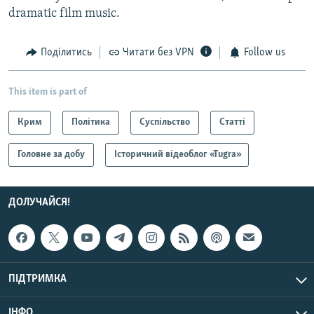
dramatic film music.
Поділитись
Читати без VPN
Follow us
This item is part of
Крим
Політика
Суспільство
Статті
Головне за добу
Історичний відеоблог «Tugra»
ДОЛУЧАЙСЯ!
ПІДТРИМКА
ІНФО