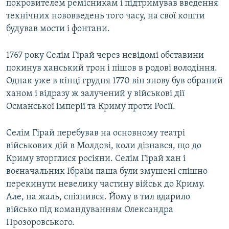
покровителем ремісникам і підтримував введення
технічних нововведень того часу, на свої кошти
будував мости і фонтани.
1767 року Селім Гірай через невідомі обставини
покинув ханський трон і пішов в родові володіння.
Однак уже в кінці грудня 1770 він знову був обраний
ханом і відразу ж залучений у військові дії
Османської імперії та Криму проти Росії.
Селім Гірай перебував на основному театрі
військових дій в Молдові, коли дізнався, що до
Криму вторглися росіяни. Селім Гірай хан і
воєначальник Ібраїм паша були змушені спішно
перекинути невелику частину військ до Криму.
Але, на жаль, спізнився. Йому в тил вдарило
військо під командуванням Олександра
Прозоровського.