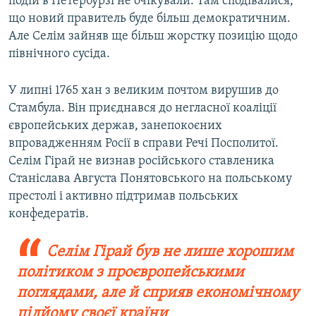
подій в Петербурзі не очікували. Там сподівалися,
що новий правитель буде більш демократичним.
Але Селім зайняв ще більш жорстку позицію щодо
північного сусіда.
У липні 1765 хан з великим почтом вирушив до
Стамбула. Він приєднався до негласної коаліції
європейських держав, занепокоєних
впровадженням Росії в справи Речі Посполитої.
Селім Гірай не визнав російського ставленика
Станіслава Августа Понятовського на польському
престолі і активно підтримав польських
конфедератів.
Селім Гірай був не лише хорошим
політиком з проєвропейськими
поглядами, але й сприяв економічному
підйому своєї країни