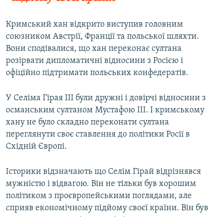
Кримський хан відкрито виступив головним
союзником Австрії, Франції та польської шляхти.
Вони сподівалися, що хан переконає султана
розірвати дипломатичні відносини з Росією і
офіційно підтримати польських конфедератів.
У Селіма Гірая III були дружні і довірчі відносини з
османським султаном Мустафою III. І кримському
хану не було складно переконати султана
переглянути своє ставлення до політики Росії в
Східній Європі.
Історики відзначають що Селім Гірай відрізнявся
мужністю і відвагою. Він не тільки був хорошим
політиком з проєвропейськими поглядами, але
сприяв економічному підйому своєї країни. Він був