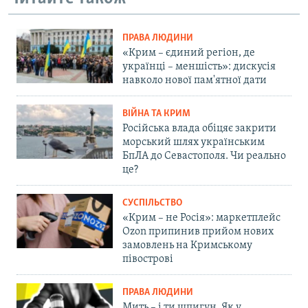
ПРАВА ЛЮДИНИ
«Крим – єдиний регіон, де
українці – меншість»: дискусія
навколо нової пам'ятної дати
ВІЙНА ТА КРИМ
Російська влада обіцяє закрити
морський шлях українським
БпЛА до Севастополя. Чи реально
це?
СУСПІЛЬСТВО
«Крим – не Росія»: маркетплейс
Ozon припинив прийом нових
замовлень на Кримському
півострові
ПРАВА ЛЮДИНИ
Мить – і ти шпигун. Як у