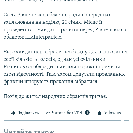
або скласти депутатські повноваження.
Сесія Рівненської обласної ради попередньо
запланована на неділю, 26 січня. Місце її
проведення – майдан Просвіти перед Рівненською
облдержадміністрацією.
Євромайданівці зібрали необхідну для ініціювання
сесії кількість голосів, однак усі очільники
Рівненської облради знайшли поважні причини
своєї відсутності. Тим часом депутати провладних
фракцій ігнорують прохання зібратися.
Похід до жител народних обранців триває.
Поділитись
Читати без VPN
Follow us
Читайте також