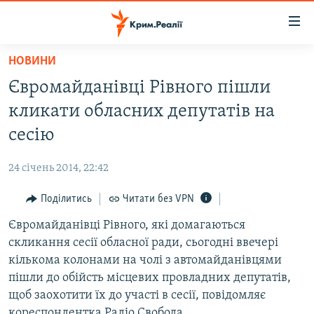
Доступність
посилання
Перейти
НОВИНИ
до
НОВИНИ
Євромайданівці Рівного пішли
основного
ВОДА.КРИМ
матеріалу
кликати обласних депутатів на
ВІДЕО ТА ФОТО
Перейти
сесію
до
ПОЛІТИКА
основної
24 січень 2014, 22:42
БЛОГИ
навігації
Перейти
Поділитись
Читати без VPN
ПОГЛЯД
до
Євромайданівці Рівного, які домагаються
ІНТЕРВ'Ю
пошуку
скликання сесії обласної ради, сьогодні ввечері
ВСЕ ЗА ДЕНЬ
кількома колонами на чолі з автомайданівцями
СПЕЦПРОЕКТИ
пішли до обійсть місцевих провладних депутатів,
щоб заохотити їх до участі в сесії, повідомляє
ЯК ОБІЙТИ БЛОКУВАННЯ
ДЕПОРТАЦІЯ
кореспондентка Радіо Свобода.