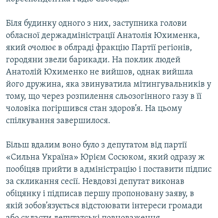
ВІДЕОУРОКИ «ELIFBE»
Русский
Біля будинку одного з них, заступника голови
СВІДЧЕННЯ ОКУПАЦІЇ
Qırımtatar
обласної держадміністрації Анатолія Юхименка,
УКРАЇНСЬКА ПРОБЛЕМА КРИМУ
який очолює в облраді фракцію Партії регіонів,
городяни звели барикади. На поклик людей
ДОЛУЧАЙСЯ!
ІНФОГРАФІКА
Анатолій Юхименко не вийшов, однак вийшла
його дружина, яка звинуватила мітингувальників у
тому, що через розпилення сльозогінного газу в її
Усі сайти RFE/RL
чоловіка погіршився стан здоров’я. На цьому
спілкування завершилося.
Більш вдалим воно було з депутатом від партії
«Сильна Україна» Юрієм Сосюком, який одразу ж
пообіцяв прийти в адміністрацію і поставити підпис
за скликання сесії. Невдовзі депутат виконав
обіцянку і підписав першу пропоновану заяву, в
якій зобов’язується відстоювати інтереси громади