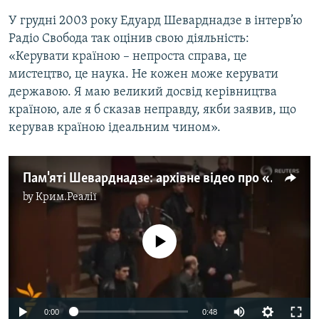
У грудні 2003 року Едуард Шеварднадзе в інтерв’ю
Радіо Свобода так оцінив свою діяльність:
«Керувати країною – непроста справа, це
мистецтво, це наука. Не кожен може керувати
державою. Я маю великий досвід керівництва
країною, але я б сказав неправду, якби заявив, що
керував країною ідеальним чином».
Пам'яті Шеварднадзе: архівне відео про «Революцію троянд»
by
Крим.Реалії
No media source currently available
0:00
0:48