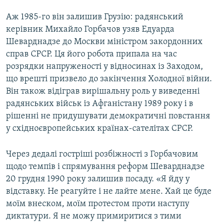
Аж 1985-го він залишив Грузію: радянський
керівник Михайло Горбачов узяв Едуарда
Шеварднадзе до Москви міністром закордонних
справ СРСР. Ця його робота припала на час
розрядки напруженості у відносинах із Заходом,
що врешті призвело до закінчення Холодної війни.
Він також відіграв вирішальну роль у виведенні
радянських військ із Афганістану 1989 року і в
рішенні не придушувати демократичні повстання
у східноєвропейських країнах-сателітах СРСР.
Через дедалі гостріші розбіжності з Горбачовим
щодо темпів і спрямування реформ Шеварднадзе
20 грудня 1990 року залишив посаду. «Я йду у
відставку. Не реагуйте і не лайте мене. Хай це буде
моїм внеском, моїм протестом проти наступу
диктатури. Я не можу примиритися з тими