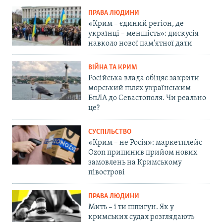
ПРАВА ЛЮДИНИ
«Крим – єдиний регіон, де
українці – меншість»: дискусія
навколо нової пам'ятної дати
ВІЙНА ТА КРИМ
Російська влада обіцяє закрити
морський шлях українським
БпЛА до Севастополя. Чи реально
це?
СУСПІЛЬСТВО
«Крим – не Росія»: маркетплейс
Ozon припинив прийом нових
замовлень на Кримському
півострові
ПРАВА ЛЮДИНИ
Мить – і ти шпигун. Як у
кримських судах розглядають