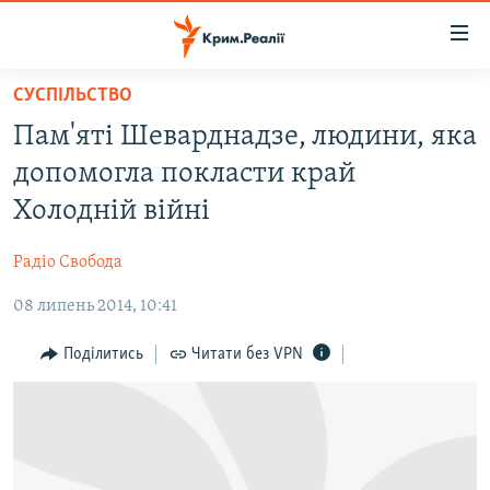
Доступність
посилання
Перейти
СУСПІЛЬСТВО
до
НОВИНИ
Пам'яті Шеварднадзе, людини, яка
основного
ВОДА.КРИМ
матеріалу
допомогла покласти край
ВІДЕО ТА ФОТО
Перейти
Холодній війні
до
ПОЛІТИКА
основної
Радіо Свобода
БЛОГИ
навігації
Перейти
08 липень 2014, 10:41
ПОГЛЯД
до
ІНТЕРВ'Ю
Поділитись
Читати без VPN
пошуку
ВСЕ ЗА ДЕНЬ
СПЕЦПРОЕКТИ
ЯК ОБІЙТИ БЛОКУВАННЯ
ДЕПОРТАЦІЯ