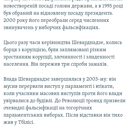
новоствореній посаді голови держави, а в 1995 році
був обраний на відновлену посаду президента.
2000 року його переобрали серед численних
звинувачень у виборчих фальсифікаціях.
Цього разу часи керівництва Шеварднадзе, колись
борця з корупцією, були заплямовані різким
зростанням корупції, злочинності і злиденності
населення. Він пережив три спроби замахів.
Влада Шеварднадзе завершилася у 2003-му: він
мусив перервати виступ у парламенті і втікати,
коли учасники масових виступів проти його влади
увірвалися до будівлі. До Революції троянд призвели
очевидні фальсифікації на тогорічних
парламентських виборах. Після відставки він тихо
жив у Тбілісі.