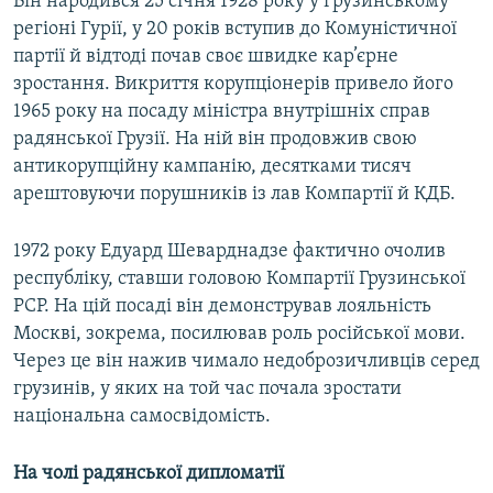
Він народився 25 січня 1928 року у грузинському
регіоні Гурії, у 20 років вступив до Комуністичної
партії й відтоді почав своє швидке кар’єрне
зростання. Викриття корупціонерів привело його
1965 року на посаду міністра внутрішніх справ
радянської Грузії. На ній він продовжив свою
антикорупційну кампанію, десятками тисяч
арештовуючи порушників із лав Компартії й КДБ.
1972 року Едуард Шеварднадзе фактично очолив
республіку, ставши головою Компартії Грузинської
РСР. На цій посаді він демонстрував лояльність
Москві, зокрема, посилював роль російської мови.
Через це він нажив чимало недоброзичливців серед
грузинів, у яких на той час почала зростати
національна самосвідомість.
На чолі радянської дипломатії