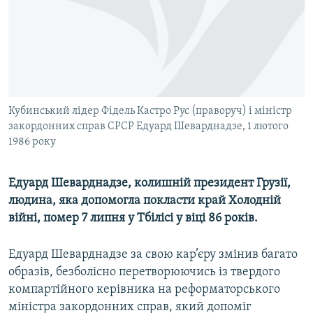
ВІДЕОУРОКИ «ELIFBE»
Русский
СВІДЧЕННЯ ОКУПАЦІЇ
Qırımtatar
УКРАЇНСЬКА ПРОБЛЕМА КРИМУ
ДОЛУЧАЙСЯ!
ІНФОГРАФІКА
Кубинський лідер Фідель Кастро Рус (праворуч) і міністр
закордонних справ СРСР Едуард Шеварднадзе, 1 лютого
1986 року
Усі сайти RFE/RL
Едуард Шеварднадзе, колишній президент Грузії,
людина, яка допомогла покласти край Холодній
війні, помер 7 липня у Тбілісі у віці 86 років.
Едуард Шеварднадзе за свою кар’єру змінив багато
образів, безболісно перетворюючись із твердого
компартійного керівника на реформаторського
міністра закордонних справ, який допоміг