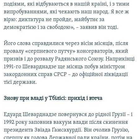
подіями, які відбуваються в нашій країні, і з тими
випробуваннями, які чекають наш народ. Я все ж
вірю: диктатура не пройде, майбутнє за
демократією і за свободою», – заявив він тоді.
Його слова справдилися через вісім місяців, після
провалу «серпневого путчу» консерваторів, який
призвів і до розвалу Радянського Союзу. Наприкінці
1991-го Шеварднадзе ще місяць побув міністром
закордонних справ СРСР – до офіційної ліквідації
тієї держави.
Знову при владі у Тбілісі: прихід і втеча
Едуард Шеварднадзе повернувся до рідної Грузії – і
1992 року заповнив вакуум влади після скинення
президента Звіада Ґамсахурдії. Він очолив Грузію,
спершу як голова Державної ради країни, потім на