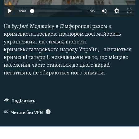
ВІДЕОУРОКИ «ELIFBE»
Русский
0:00
1:05
СВІДЧЕННЯ ОКУПАЦІЇ
Qırımtatar
На будівлі Меджлісу в Сімферополі разом з
УКРАЇНСЬКА ПРОБЛЕМА КРИМУ
кримськотатарською прапором досі майорить
ДОЛУЧАЙСЯ!
ІНФОГРАФІКА
український. Як символ вірності
кримськотатарського народу Україні, - зізнаються
кримські татари і, незважаючи на те, що місцеве
населення часто ставиться до цього вкрай
Усі сайти RFE/RL
негативно, не збираються його знімати.
Поділитись
Читати без VPN