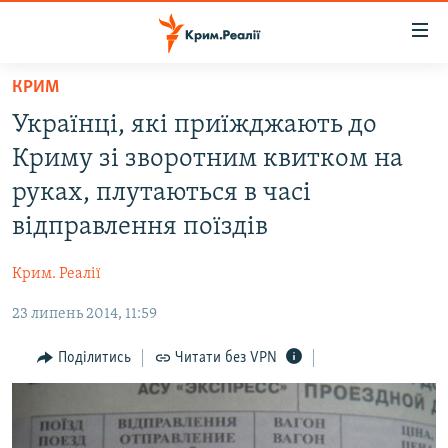
Доступність
посилання
Перейти
КРИМ
до
НОВИНИ
Українці, які приїжджають до
основного
ВОДА.КРИМ
матеріалу
Криму зі зворотним квитком на
ВІДЕО ТА ФОТО
Перейти
руках, плутаються в часі
до
ПОЛІТИКА
відправлення поїздів
основної
БЛОГИ
навігації
Крим. Реалії
Перейти
ПОГЛЯД
до
23 липень 2014, 11:59
ІНТЕРВ'Ю
пошуку
ВСЕ ЗА ДЕНЬ
Поділитись
Читати без VPN
СПЕЦПРОЕКТИ
ЯК ОБІЙТИ БЛОКУВАННЯ
ДЕПОРТАЦІЯ