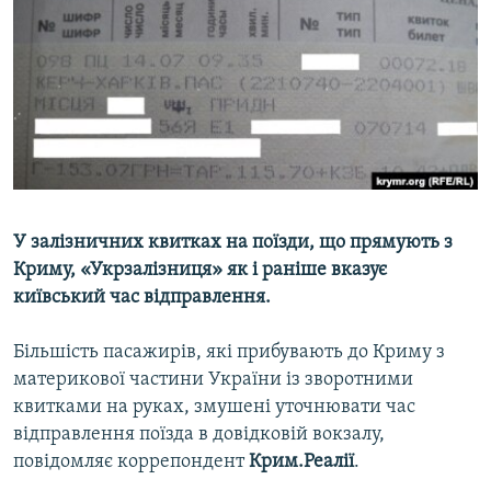
ВІДЕОУРОКИ «ELIFBE»
Русский
СВІДЧЕННЯ ОКУПАЦІЇ
Qırımtatar
УКРАЇНСЬКА ПРОБЛЕМА КРИМУ
ДОЛУЧАЙСЯ!
ІНФОГРАФІКА
Усі сайти RFE/RL
У залізничних квитках на поїзди, що прямують з
Криму, «Укрзалізниця» як і раніше вказує
київський час відправлення.
Більшість пасажирів, які прибувають до Криму з
материкової частини України із зворотними
квитками на руках, змушені уточнювати час
відправлення поїзда в довідковій вокзалу,
повідомляє коррепондент
Крим.Реалії
.