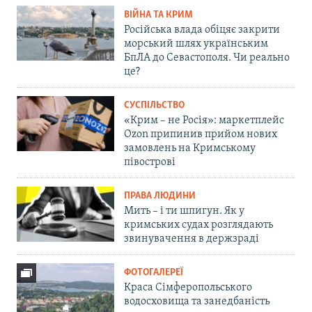
ВІЙНА ТА КРИМ
Російська влада обіцяє закрити
морський шлях українським
БпЛА до Севастополя. Чи реально
це?
СУСПІЛЬСТВО
«Крим – не Росія»: маркетплейс
Ozon припинив прийом нових
замовлень на Кримському
півострові
ПРАВА ЛЮДИНИ
Мить – і ти шпигун. Як у
кримських судах розглядають
звинувачення в держзраді
ФОТОГАЛЕРЕЇ
Краса Сімферопольського
водосховища та занедбаність