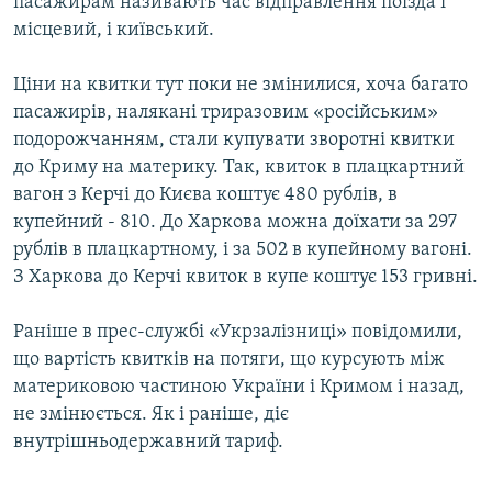
пасажирам називають час відправлення поїзда і
місцевий, і київський.
Ціни на квитки тут поки не змінилися, хоча багато
пасажирів, налякані триразовим «російським»
подорожчанням, стали купувати зворотні квитки
до Криму на материку. Так, квиток в плацкартний
вагон з Керчі до Києва коштує 480 рублів, в
купейний - 810. До Харкова можна доїхати за 297
рублів в плацкартному, і за 502 в купейному вагоні.
З Харкова до Керчі квиток в купе коштує 153 гривні.
Раніше в прес-службі «Укрзалізниці» повідомили,
що вартість квитків на потяги, що курсують між
материковою частиною України і Кримом і назад,
не змінюється. Як і раніше, діє
внутрішньодержавний тариф.