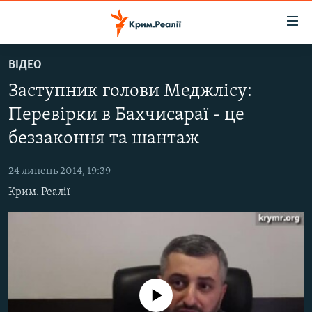
Доступність
посилання
Перейти
ВІДЕО
до
НОВИНИ
Заступник голови Меджлісу:
основного
ВОДА.КРИМ
матеріалу
Перевірки в Бахчисараї - це
ВІДЕО ТА ФОТО
Перейти
беззаконня та шантаж
до
ПОЛІТИКА
основної
24 липень 2014, 19:39
БЛОГИ
навігації
Крим. Реалії
Перейти
ПОГЛЯД
до
ІНТЕРВ'Ю
пошуку
ВСЕ ЗА ДЕНЬ
СПЕЦПРОЕКТИ
No media source currently available
ЯК ОБІЙТИ БЛОКУВАННЯ
ДЕПОРТАЦІЯ