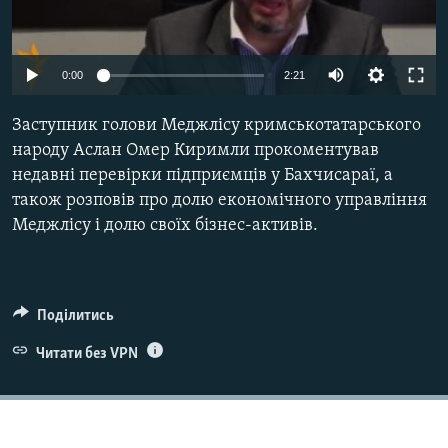
ВІДЕОУРОКИ «ELIFBE»
Русский
СВІДЧЕННЯ ОКУПАЦІЇ
Qırımtatar
0:00
2:21
УКРАЇНСЬКА ПРОБЛЕМА КРИМУ
Заступник голови Меджлісу кримськотатарського
ДОЛУЧАЙСЯ!
ІНФОГРАФІКА
народу Аслан Омер Киримли прокоментував
недавні перевірки підприємців у Бахчисараї, а
також розповів про долю економічного управління
Усі сайти RFE/RL
Меджлісу і долю своїх бізнес-активів.
Поділитись
Читати без VPN