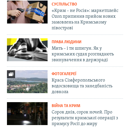
СУСПІЛЬСТВО
«Крим – не Росія»: маркетплейс
Ozon припинив прийом нових
замовлень на Кримському
півострові
ПРАВА ЛЮДИНИ
Мить – і ти шпигун. Як у
кримських судах розглядають
звинувачення в держзраді
ФОТОГАЛЕРЕЇ
Краса Сімферопольського
водосховища та занедбаність
довкола
ВІЙНА ТА КРИМ
Сорок днів, сорок ночей. Про
результати кримської операції з
примусу Росії до миру