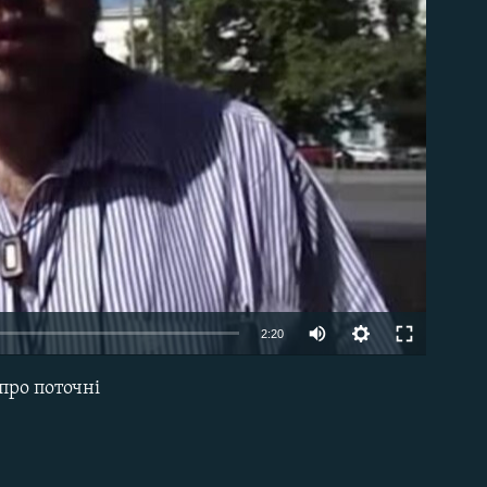
able
2:20
про поточні
EMBED