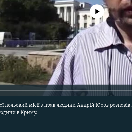
No media source currently avail
ї польовий місії з прав людини Андрій Юров розповів 
юдини в Криму.