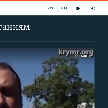
РУС
КТА
итанням
EMBED